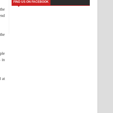
FIND US ON FACEBOOK
the
-end
the
ple
 in
 at