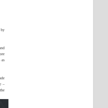
 by
and
ore
 as
ade
e –
the