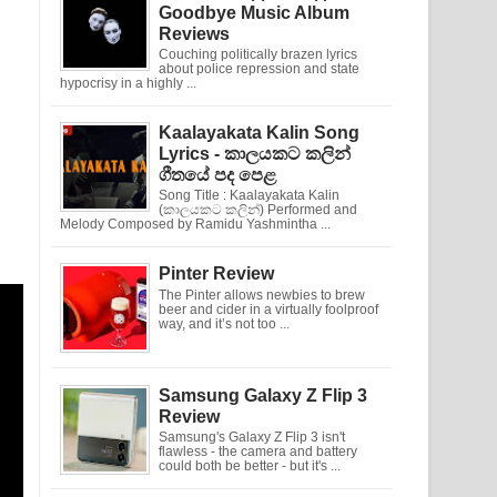
Goodbye Music Album
Reviews
Couching politically brazen lyrics
about police repression and state
hypocrisy in a highly ...
Kaalayakata Kalin Song
Lyrics - කාලයකට කලින්
ගීතයේ පද පෙළ
Song Title : Kaalayakata Kalin
(කාලයකට කලින්) Performed and
Melody Composed by Ramidu Yashmintha ...
Pinter Review
The Pinter allows newbies to brew
beer and cider in a virtually foolproof
way, and it’s not too ...
Samsung Galaxy Z Flip 3
Review
Samsung's Galaxy Z Flip 3 isn't
flawless - the camera and battery
could both be better - but it's ...