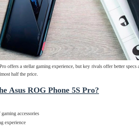
ද පෙළ
ද පෙළ
offers a stellar gaming experience, but key rivals offer better specs 
ද පෙළ
most half the price.
The Asus ROG Phone 5S Pro?
 පද පෙළ
 gaming accessories
ng experience
 ගීතයේ පද පෙළ