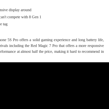
nsive display around
an't compete with 8 Gen 1
e tag
යේ පද පෙළ
e 5S Pro offers a solid gaming experience and long battery life,
 rivals including the Red Magic 7 Pro that offers a more responsive
තයේ පද පෙළ
erformance at almost half the price, making it hard to recommend in
 පද පෙළ
ළ