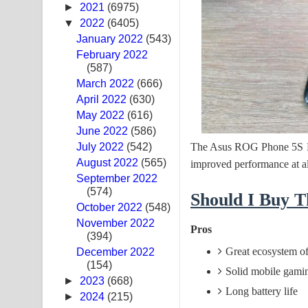
►
2021
(6975)
Hoda sihiyen Song Lyrics - හොද සිහියෙන් ගීතයේ ප
▼
2022
(6405)
January 2022
(543)
Awanken Song Lyrics - අවංකෙන් ගීතයේ පද පෙළ
February 2022
(587)
Pa Sina Song Lyrics - පෑ සිනා ගීතයේ පද පෙළ
March 2022
(666)
April 2022
(630)
Pemwanthiye Song Lyrics - පෙම්වන්තියේ ගීතයේ ප
May 2022
(616)
June 2022
Manobhawa Song Lyrics - මනෝභව ගීතයේ පද පෙළ
(586)
The Asus ROG Phone 5S Pro 
July 2022
(542)
Akahe Indala Song Lyrics - ආකාහේ ඉඳලා ගීතයේ ප
August 2022
(565)
improved performance at al
September 2022
Raawaya Song Lyrics - රාවය ගීතයේ පද පෙළ
(574)
Should I Buy 
October 2022
(548)
Saddeta Denna Song Lyrics - සද්දෙට දෙන්න ගීතයේ
November 2022
Pros
(394)
Kaalaya Song Lyrics - කාලය ගීතයේ පද පෙළ
Great ecosystem of
December 2022
(154)
Solid mobile gami
Aramuna Song Lyrics - අරමුණ ගීතයේ පද පෙළ
►
2023
(668)
Long battery life
►
2024
(215)
Sandata Duka Hithila Song Lyrics - සඳට දුක හිතිලා