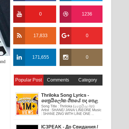
0
1236
17,833
0
171,655
0
and
Popular Post
Comments
Category
Thriloka Song Lyrics -
ත්‍රෛයිලෝක ගීතයේ පද පෙළ
Song Title : Thriloka (ත්‍රෛයිලෝක)
Artist : SHANE/ JANA/ LINEONE Music
: SHANE ZING WITH LINE ONE ...
IC3PEAK - До Свидания /