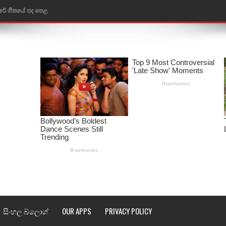
රේ ගීතයේ පද පෙළ
ෙළ
ළ
තයේ පද පෙළ
l world cup song lyrics
 පද පෙළ
පෙළ
්දා ගීතයේ පද පෙළ
ීතයේ පද පෙළ
සිංහල බ්ලොග්
OUR APPS
PRIVACY POLICY
් අනාගතේ ගීතයේ පද පෙළ