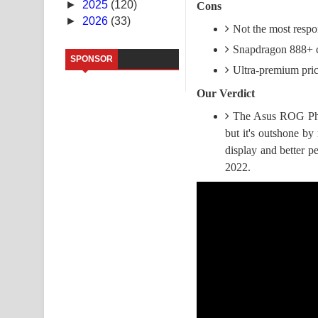
►
2025
(120)
Cons
►
2026
(33)
Sihina Song Lyrics - සිහින ගීතයේ පද පෙළ
Not the most respo
Snapdragon 888+ c
Father Song Lyrics - ෆාදර් ගීතයේ පද පෙළ
SPONSOR
Ultra-premium pric
Dannawada Mawa Song Lyrics - දන්නවාද මාව ගීත
Our Verdict
NEENA Song Lyrics - නීනා ගීතයේ පද පෙළ
The Asus ROG Phon
but it's outshone by
Ahimi Wimai Himi Song Lyrics - අහිමි විමයි හිමි ගී
display and better p
2022.
Mathaka Parana Song Lyrics - මතක පාරනා ගීතයේ
Nimnadhen Song Lyrics - නිම්නාදෙන් ගීතයේ පද පෙ