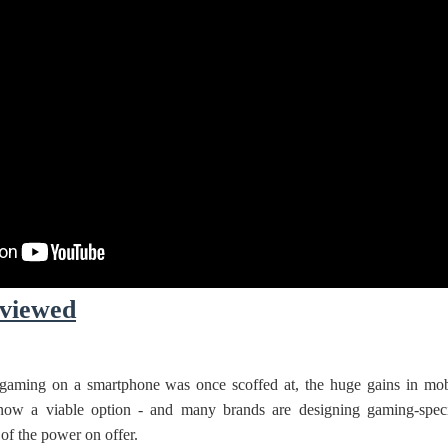
viewed
 gaming on a smartphone was once scoffed at, the huge gains in mob
now a viable option - and many brands are designing gaming-speci
of the power on offer.