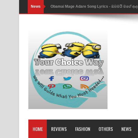
News
Obamai Mage Adare Song Lyrics - ඔබමයි මගේ ආද
Pansal Gihin Song Lyrics - පන්සල් ගිහිං ගීතයේ පද ප
Ankeliya Song Lyrics - අංකෙළිය ගීතයේ පද පෙළ
DEAR GOD Song Lyrics - ඩියර් ගෝඩ් ගීතයේ පද පෙ
MANAMALA KATHA Song Lyrics - මනමාල කතා ගී
Dai Dai Lyrics - Shakira, Burna Boy | 2026 footbal
Lassana Amma Song Lyrics - ලස්සන අම්මා ගීතයේ
Gemak Deela Song Lyrics - ගේමක් දීලා ගීතයේ පද 
Niwuna Numba Hinda Song Lyrics - නිවුනා නුඹ හින
Numba Dun Aadare Song Lyrics - නුඹ දුන් ආදරේ ග
HOME
REVIEWS
FASHION
OTHERS
NEWS
Liyamuda Dan Anagathe Song Lyrics - ලියමුද දැන