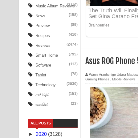
Ala purannata Song Lyrics - ආල පුරන්නට ගීතයේ ප
(3110)
Music Album Reviews
(158)
FEVER DREAM Lyrics - Alex Warren
News
(89)
Preview
BTS : Hooligan Lyrics
(410)
Recipes
Apa Hamuwee Song Lyrics - අප හමුවී ගීතයේ පද ප
(2474)
Reviews
PATHINIYE Song Lyrics - පතිනියනේ ගීතයේ පද පෙළ
(795)
Smart Home
Asus ROG Phone 
(112)
Software
Sorry Sir Song Lyrics - සොරි සර් ගීතයේ පද පෙළ
(78)
Wanni Arachchige Udara Madus
Tablet
Gaming Phones
,
Mobile Reviews
Mathaka Aluthin Liyanna Song Lyrics - මතක අලුති
(2030)
Technology
Sandak Awith Song Lyrics - සඳක් ඇවිත් ගීතයේ පද 
(151)
අත් වැඩ
(23)
ගොසිප්
Swetha Sande Song Lyrics - ශ්වේත සඳේ ගීතයේ පද
Ma Igili Giya Lyrics - මා ඉගිලී ගියා ගීතයේ පද පෙළ
ALL POSTS
Ras Balan Song Lyrics - රැස් බලන් ගීතයේ පද පෙළ
►
2020
(3128)