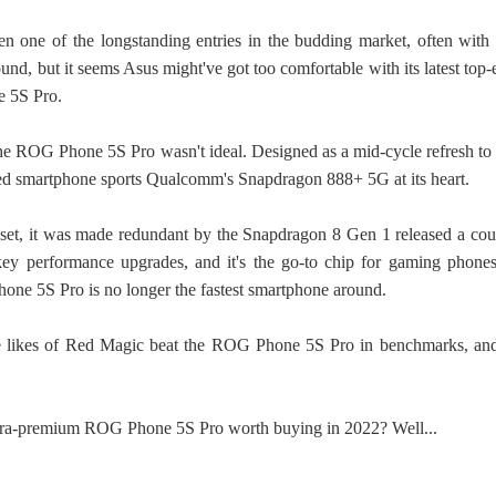
one of the longstanding entries in the budding market, often with 
nd, but it seems Asus might've got too comfortable with its latest top
e 5S Pro.
the ROG Phone 5S Pro wasn't ideal. Designed as a mid-cycle refresh to 
 smartphone sports Qualcomm's Snapdragon 888+ 5G at its heart.
ipset, it was made redundant by the Snapdragon 8 Gen 1 released a cou
s key performance upgrades, and it's the go-to chip for gaming phones
ne 5S Pro is no longer the fastest smartphone around.
the likes of Red Magic beat the ROG Phone 5S Pro in benchmarks, and
 ultra-premium ROG Phone 5S Pro worth buying in 2022? Well...