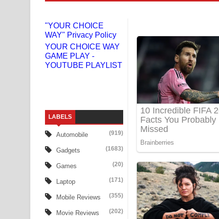
Doni Song Lyrics - දෝණි ගීතයේ පද පෙළ
"YOUR CHOICE
WAY" Privacy Policy
Benthara Palame Song Lyrics - බෙන්තර පාලමේ ගී
YOUR CHOICE WAY
GAME PLAY -
Sanda Babalena Song Lyrics - සඳ බැබලෙන ගීතයේ
YOUTUBE PLAYLIST
Adare Wadi Nisa Song Lyrics - ආදරේ වැඩි නිසා ගී
UNUHUMA Song Lyrics - උණුහුම ගීතයේ පද පෙළ
LABELS
Katakara Song Lyrics - කටකාර ගීතයේ පද පෙළ
(919)
Automobile
Tharu Yaye Dilena Song Lyrics - තරු යායේ දිලෙනා
(1683)
Gadgets
Ow Man Sosa Song Lyrics - ඔව් මං සෝසා ගීතයේ ප
(20)
Games
(171)
Laptop
Heavy Weight Song Lyrics
(355)
Mobile Reviews
Aye Lanweela Song Lyrics - ආයේ ලංවීලා ගීතයේ පද
(202)
Movie Reviews