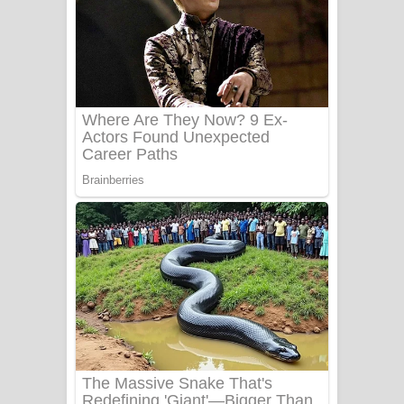
Aye Lanweela Song Lyrics - ආයේ
ලංවීලා ගීතයේ පද පෙළ
Ala purannata Song Lyrics - ආල
පුරන්නට ගීතයේ පද පෙළ
FEVER DREAM Lyrics - Alex Warren
BTS : Hooligan Lyrics
Apa Hamuwee Song Lyrics - අප හමුවී
ගීතයේ පද පෙළ
PATHINIYE Song Lyrics - පතිනියනේ
ගීතයේ පද පෙළ