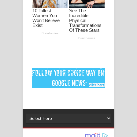
ගීතයේ පද පෙළ
MANAMALA KATHA Song Lyrics -
මනමාල කතා ගීතයේ පද පෙළ
Dai Dai Lyrics - Shakira, Burna Boy |
2026 football world cup song lyrics
Lassana Amma Song Lyrics - ලස්සන
අම්මා ගීතයේ පද පෙළ
Gemak Deela Song Lyrics - ගේමක් දීලා
ගීතයේ පද පෙළ
Niwuna Numba Hinda Song Lyrics -