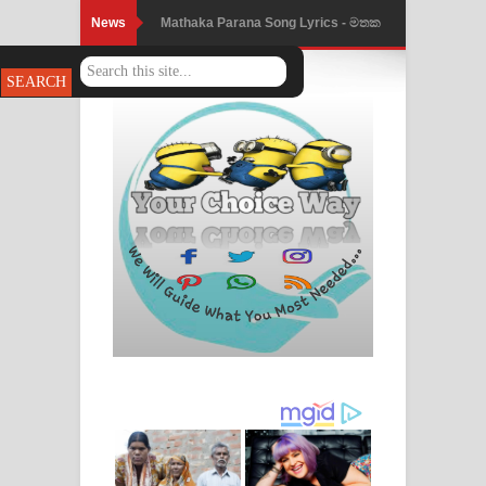
News
Mathaka Parana Song Lyrics - මතක
පාරනා ගීතයේ පද පෙළ
Nimnadhen Song Lyrics - නිම්නාදෙන්
ගීතයේ පද පෙළ
Obamai Mage Adare Song Lyrics -
ඔබමයි මගේ ආදරේ ගීතයේ පද පෙළ
Pansal Gihin Song Lyrics - පන්සල් ගිහිං
ගීතයේ පද පෙළ
Ankeliya Song Lyrics - අංකෙළිය ගීතයේ
පද පෙළ
DEAR GOD Song Lyrics - ඩියර් ගෝඩ්