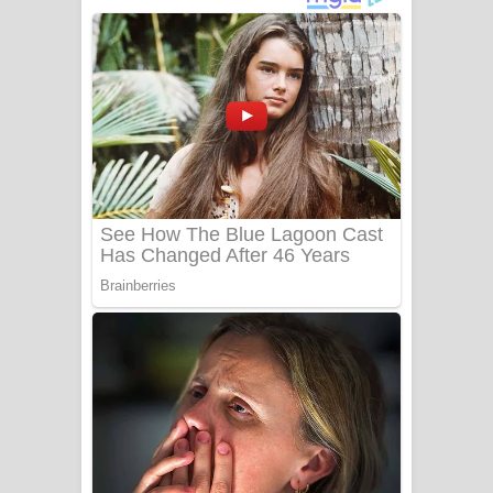
නිවුනා නුඹ හින්දා ගීතයේ පද පෙළ
Numba Dun Aadare Song Lyrics - නුඹ
දුන් ආදරේ ගීතයේ පද පෙළ
Liyamuda Dan Anagathe Song Lyrics
- ලියමුද දැන් අනාගතේ ගීතයේ පද පෙළ
Doni Song Lyrics - දෝණි ගීතයේ පද
පෙළ
Benthara Palame Song Lyrics -
බෙන්තර පාලමේ ගීතයේ පද පෙළ
Sanda Babalena Song Lyrics - සඳ
බැබලෙන ගීතයේ පද පෙළ