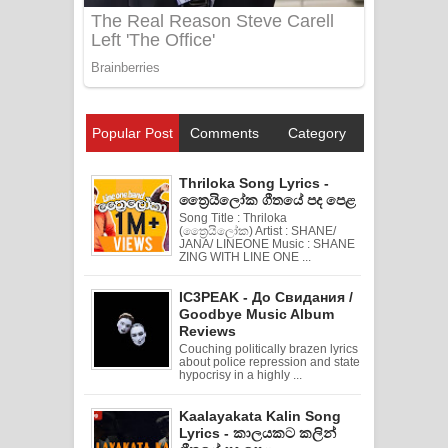
Popular Post
Comments
Category
Thriloka Song Lyrics -
ත්‍රෛයිලෝක ගීතයේ පද පෙළ
Song Title : Thriloka
(ත්‍රෛයිලෝක) Artist : SHANE/
JANA/ LINEONE Music : SHANE
ZING WITH LINE ONE ...
IC3PEAK - До Свидания /
Goodbye Music Album
Reviews
Couching politically brazen lyrics
about police repression and state
hypocrisy in a highly ...
Kaalayakata Kalin Song
Lyrics - කාලයකට කලින්