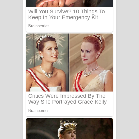
Adare Wadi Nisa Song Lyrics - ආදරේ
වැඩි නිසා ගීතයේ පද පෙළ
UNUHUMA Song Lyrics - උණුහුම
ගීතයේ පද පෙළ
Katakara Song Lyrics - කටකාර ගීතයේ
පද පෙළ
Tharu Yaye Dilena Song Lyrics - තරු
යායේ දිලෙනා ගීතයේ පද පෙළ
Ow Man Sosa Song Lyrics - ඔව් මං
සෝසා ගීතයේ පද පෙළ
Heavy Weight Song Lyrics