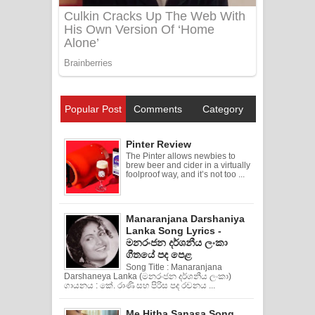
Popular Post
Comments
Category
Pinter Review
The Pinter allows newbies to
brew beer and cider in a virtually
foolproof way, and it’s not too ...
Manaranjana Darshaniya
Lanka Song Lyrics -
මනරංජන දර්ශනීය ලංකා
ගීතයේ පද පෙළ
Song Title : Manaranjana
Darshaneya Lanka (මනරංජන දර්ශනීය ලංකා)
ගායනය : කේ. රාණි සහ පිරිස පද රචනය ...
Me Hitha Sanasa Song