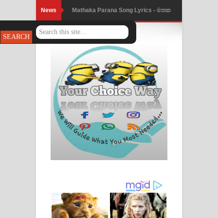
News
Mathaka Parana Song Lyrics - මතක
පාරනා ගීතයේ පද පෙළ
Nimnadhen Song Lyrics - නිම්නාදෙන්
ගීතයේ පද පෙළ
Obamai Mage Adare Song Lyrics -
ඔබමයි මගේ ආදරේ ගීතයේ පද පෙළ
Pansal Gihin Song Lyrics - පන්සල් ගිහිං
ගීතයේ පද පෙළ
Ankeliya Song Lyrics - අංකෙළිය ගීතයේ
පද පෙළ
DEAR GOD Song Lyrics - ඩියර් ගෝඩ්