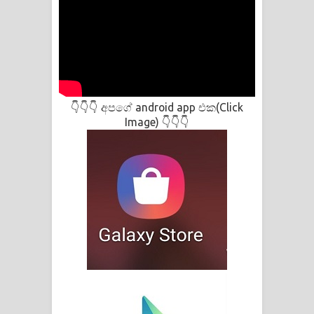
විමයි හිමි ගීතයේ පද පෙළ
👇👇👇 අපගේ android app එක(Click
Image) 👇👇👇