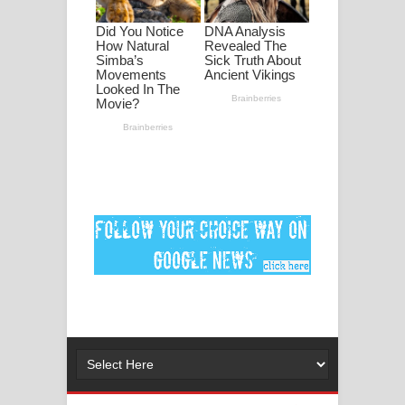
ගීතයේ පද පෙළ
MANAMALA KATHA Song Lyrics -
මනමාල කතා ගීතයේ පද පෙළ
Dai Dai Lyrics - Shakira, Burna Boy |
2026 football world cup song lyrics
Lassana Amma Song Lyrics - ලස්සන
අම්මා ගීතයේ පද පෙළ
Gemak Deela Song Lyrics - ගේමක් දීලා
ගීතයේ පද පෙළ
Niwuna Numba Hinda Song Lyrics -