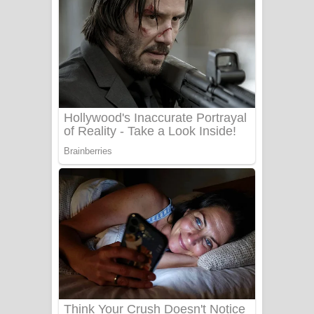
Aye Lanweela Song Lyrics - ආයේ
ලංවීලා ගීතයේ පද පෙළ
Ala purannata Song Lyrics - ආල
පුරන්නට ගීතයේ පද පෙළ
FEVER DREAM Lyrics - Alex Warren
BTS : Hooligan Lyrics
Apa Hamuwee Song Lyrics - අප හමුවී
ගීතයේ පද පෙළ
PATHINIYE Song Lyrics - පතිනියනේ
ගීතයේ පද පෙළ