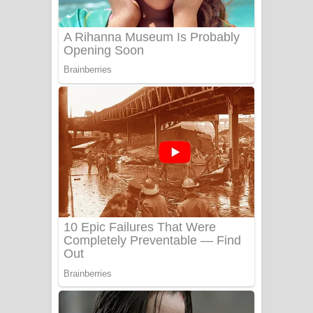
Adare Wadi Nisa Song Lyrics - ආදරේ
වැඩි නිසා ගීතයේ පද පෙළ
UNUHUMA Song Lyrics - උණුහුම
ගීතයේ පද පෙළ
Katakara Song Lyrics - කටකාර ගීතයේ
පද පෙළ
Tharu Yaye Dilena Song Lyrics - තරු
යායේ දිලෙනා ගීතයේ පද පෙළ
Ow Man Sosa Song Lyrics - ඔව් මං
සෝසා ගීතයේ පද පෙළ
Heavy Weight Song Lyrics