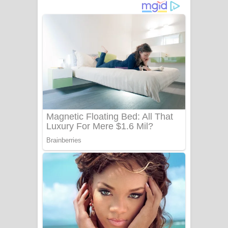
නිවුනා නුඹ හින්දා ගීතයේ පද පෙළ
Numba Dun Aadare Song Lyrics - නුඹ
දුන් ආදරේ ගීතයේ පද පෙළ
Liyamuda Dan Anagathe Song Lyrics
- ලියමුද දැන් අනාගතේ ගීතයේ පද පෙළ
Doni Song Lyrics - දෝණි ගීතයේ පද
පෙළ
Benthara Palame Song Lyrics -
බෙන්තර පාලමේ ගීතයේ පද පෙළ
Sanda Babalena Song Lyrics - සඳ
බැබලෙන ගීතයේ පද පෙළ