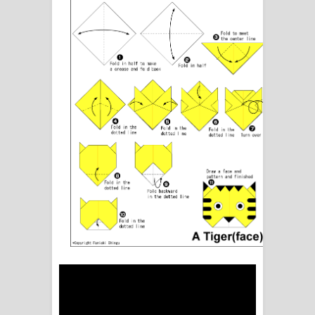
Sandata Duka Hithila Song Lyrics -
සඳට දුක හිතිලා ගීතයේ පද පෙළ
Sihina Song Lyrics - සිහින ගීතයේ පද
පෙළ
Father Song Lyrics - ෆාදර් ගීතයේ පද
පෙළ
Dannawada Mawa Song Lyrics -
දන්නවාද මාව ගීතයේ පද පෙළ
NEENA Song Lyrics - නීනා ගීතයේ පද
පෙළ
Ahimi Wimai Himi Song Lyrics - අහිමි