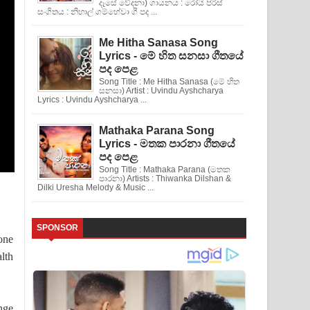
දෑසේ වේදනා) ගායනය : රෝයි පිරිස්
සංගිතය : නිහාල් ගම්හේවා ගී පද ...
Me Hitha Sanasa Song
Lyrics - මේ හිත සනසා ගීතයේ
පද පෙළ
Song Title : Me Hitha Sanasa (මේ හිත
සනසා) Artist : Uvindu Ayshcharya
Lyrics : Uvindu Ayshcharya ...
Mathaka Parana Song
Lyrics - මතක පාරනා ගීතයේ
පද පෙළ
Song Title : Mathaka Parana (මතක
පාරනා) Artists : Thiwanka Dilshan &
Dilki Uresha Melody & Music ...
SPONSOR
one
lth
nge