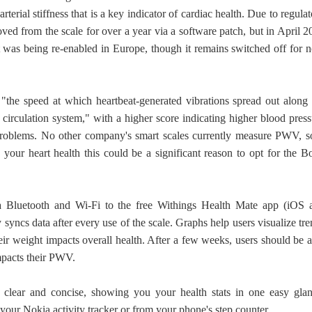
erial stiffness that is a key indicator of cardiac health. Due to regula
ved from the scale for over a year via a software patch, but in April 
t was being re-enabled in Europe, though it remains switched off for 
the speed at which heartbeat-generated vibrations spread out along 
s circulation system," with a higher score indicating higher blood pres
 problems. No other company's smart scales currently measure PWV, so
your heart health this could be a significant reason to opt for the B
 Bluetooth and Wi-Fi to the free Withings Health Mate app (iOS 
syncs data after every use of the scale. Graphs help users visualize tr
ir weight impacts overall health. After a few weeks, users should be a
impacts their PWV.
 clear and concise, showing you your health stats in one easy glan
 your Nokia activity tracker or from your phone's step counter.