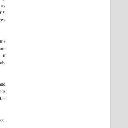
tory
2019
now
the
sure
 if
ody
and
ends
ble
ce,