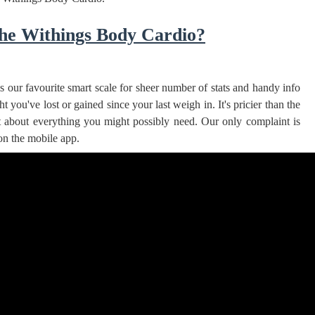
he Withings Body Cardio?
ද පෙළ
 our favourite smart scale for sheer number of stats and handy info
you've lost or gained since your last weigh in. It's pricier than the
st about everything you might possibly need. Our only complaint is
on the mobile app.
ද පෙළ
ද පෙළ
 පද පෙළ