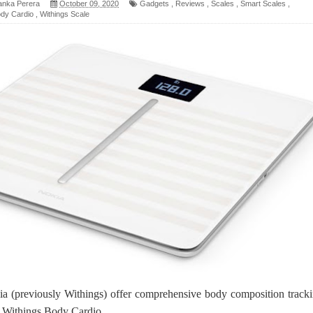
anka Perera
October 09, 2020
Gadgets
,
Reviews
,
Scales
,
Smart Scales
,
ody Cardio
,
Withings Scale
 පෙළ
ද පෙළ
ෙළ
න් ලියන්න ගීතයේ පද පෙළ
පෙළ
ia (previously Withings) offer comprehensive body composition tracki
 පෙළ
e Withings Body Cardio.