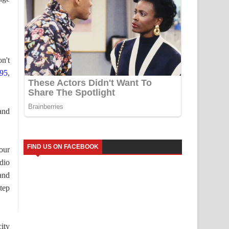
on't
.95
,
and
FIND US ON FACEBOOK
our
dio
 and
step
ity