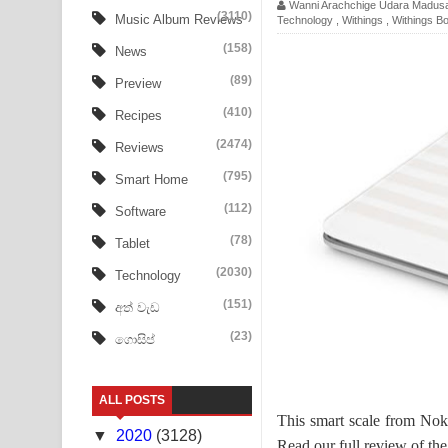
Wanni Arachchige Udara Madus
Heavy Weight Song Lyrics
(3110)
Music Album Reviews
Technology
,
Withings
,
Withings B
(158)
Aye Lanweela Song Lyrics - ආයේ ලංවීලා ගීතයේ පද
News
(89)
Preview
Ala purannata Song Lyrics - ආල පුරන්නට ගීතයේ ප
(410)
Recipes
FEVER DREAM Lyrics - Alex Warren
(2474)
Reviews
BTS : Hooligan Lyrics
(795)
Smart Home
(112)
Software
Apa Hamuwee Song Lyrics - අප හමුවී ගීතයේ පද ප
(78)
Tablet
PATHINIYE Song Lyrics - පතිනියනේ ගීතයේ පද පෙළ
(2030)
Technology
Sorry Sir Song Lyrics - සොරි සර් ගීතයේ පද පෙළ
(151)
අත් වැඩ
(23)
ගොසිප්
Mathaka Aluthin Liyanna Song Lyrics - මතක අලුති
Sandak Awith Song Lyrics - සඳක් ඇවිත් ගීතයේ පද 
ALL POSTS
This smart scale from Nok
Swetha Sande Song Lyrics - ශ්වේත සඳේ ගීතයේ පද
▼
2020
(3128)
Read our full review of th