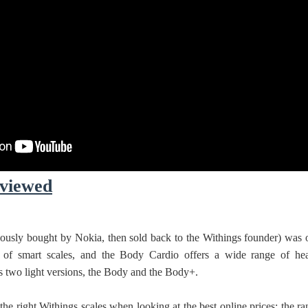
 ගීතයේ පද පෙළ
යේ පද පෙළ
viewed
තයේ පද පෙළ
ously bought by Nokia, then sold back to the Withings founder) was 
rs of smart scales, and the Body Cardio offers a wide range of hea
rs two light versions, the Body and the Body+.
he right Withings scales when looking at the best online prices: the ra