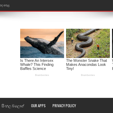
 පද පෙළ
ළ
රේ ගීතයේ පද පෙළ
ෙළ
ළ
තයේ පද පෙළ
l world cup song lyrics
 පද පෙළ
පෙළ
සිංහල බ්ලොග්
OUR APPS
PRIVACY POLICY
්දා ගීතයේ පද පෙළ