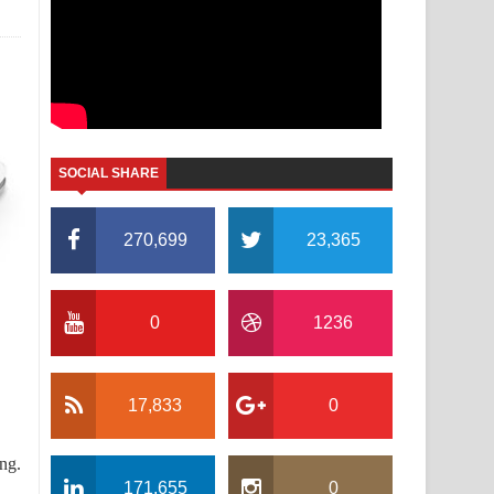
SOCIAL SHARE
270,699
23,365
0
1236
17,833
0
ng.
171,655
0