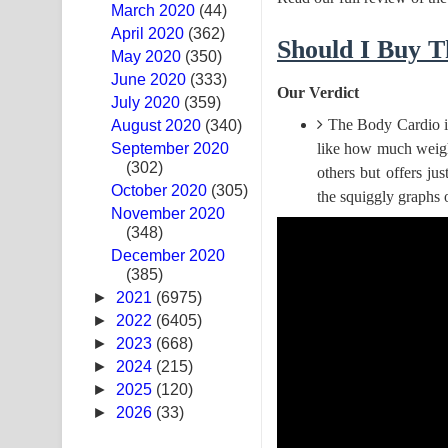
March 2020
(44)
Ma Igili Giya Lyrics - මා ඉගිලී ගියා ගීතයේ පද පෙළ
April 2020
(362)
Should I Buy T
May 2020
(350)
Ras Balan Song Lyrics - රැස් බලන් ගීතයේ පද පෙළ
June 2020
(333)
Our Verdict
July 2020
(359)
Hoda sihiyen Song Lyrics - හොද සිහියෙන් ගීතයේ ප
The Body Cardio is
August 2020
(340)
September 2020
Awanken Song Lyrics - අවංකෙන් ගීතයේ පද පෙළ
like how much weight 
(302)
others but offers ju
October 2020
Pa Sina Song Lyrics - පෑ සිනා ගීතයේ පද පෙළ
(305)
the squiggly graphs 
November 2020
(348)
Pemwanthiye Song Lyrics - පෙම්වන්තියේ ගීතයේ ප
December 2020
(385)
Manobhawa Song Lyrics - මනෝභව ගීතයේ පද පෙළ
►
2021
(6975)
Akahe Indala Song Lyrics - ආකාහේ ඉඳලා ගීතයේ ප
►
2022
(6405)
►
2023
(668)
Raawaya Song Lyrics - රාවය ගීතයේ පද පෙළ
►
2024
(215)
►
2025
(120)
Saddeta Denna Song Lyrics - සද්දෙට දෙන්න ගීතයේ
►
2026
(33)
Kaalaya Song Lyrics - කාලය ගීතයේ පද පෙළ