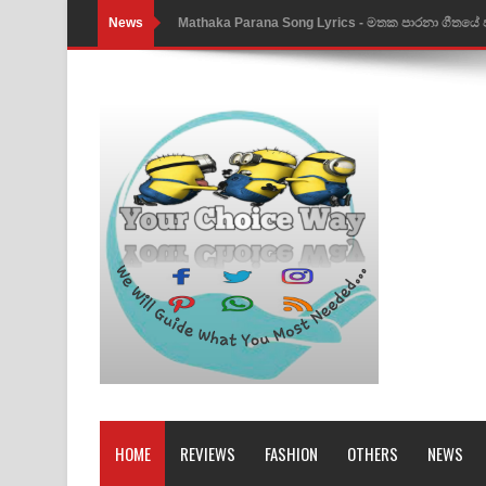
News
Mathaka Parana Song Lyrics - මතක පාරනා ගීතයේ
Nimnadhen Song Lyrics - නිම්නාදෙන් ගීතයේ පද පෙ
Obamai Mage Adare Song Lyrics - ඔබමයි මගේ ආද
Pansal Gihin Song Lyrics - පන්සල් ගිහිං ගීතයේ පද ප
Ankeliya Song Lyrics - අංකෙළිය ගීතයේ පද පෙළ
DEAR GOD Song Lyrics - ඩියර් ගෝඩ් ගීතයේ පද පෙ
MANAMALA KATHA Song Lyrics - මනමාල කතා ගී
Dai Dai Lyrics - Shakira, Burna Boy | 2026 footbal
Lassana Amma Song Lyrics - ලස්සන අම්මා ගීතයේ
Gemak Deela Song Lyrics - ගේමක් දීලා ගීතයේ පද 
HOME
REVIEWS
FASHION
OTHERS
NEWS
Niwuna Numba Hinda Song Lyrics - නිවුනා නුඹ හින