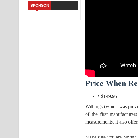
SPONSOR
Aramuna Song Lyrics - අරමුණ ගීතයේ පද පෙළ
Sandata Duka Hithila Song Lyrics - සඳට දුක හිතිලා
Sihina Song Lyrics - සිහින ගීතයේ පද පෙළ
Father Song Lyrics - ෆාදර් ගීතයේ පද පෙළ
Dannawada Mawa Song Lyrics - දන්නවාද මාව ගීත
NEENA Song Lyrics - නීනා ගීතයේ පද පෙළ
Price When Re
Ahimi Wimai Himi Song Lyrics - අහිමි විමයි හිමි ගී
$149.95
Withings (which was previ
of the first manufacture
measurements. It also offe
Make sure you are buying t