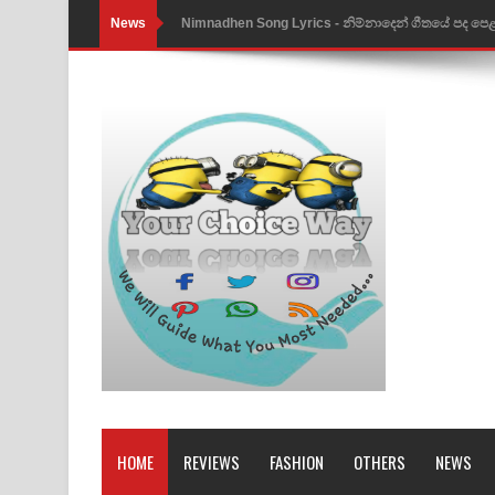
News
Obamai Mage Adare Song Lyrics - ඔබමයි මගේ ආද
Pansal Gihin Song Lyrics - පන්සල් ගිහිං ගීතයේ පද ප
Ankeliya Song Lyrics - අංකෙළිය ගීතයේ පද පෙළ
DEAR GOD Song Lyrics - ඩියර් ගෝඩ් ගීතයේ පද පෙ
MANAMALA KATHA Song Lyrics - මනමාල කතා ගී
Dai Dai Lyrics - Shakira, Burna Boy | 2026 footbal
Lassana Amma Song Lyrics - ලස්සන අම්මා ගීතයේ
Gemak Deela Song Lyrics - ගේමක් දීලා ගීතයේ පද 
Niwuna Numba Hinda Song Lyrics - නිවුනා නුඹ හින
Numba Dun Aadare Song Lyrics - නුඹ දුන් ආදරේ ග
HOME
REVIEWS
FASHION
OTHERS
NEWS
Liyamuda Dan Anagathe Song Lyrics - ලියමුද දැන