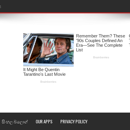
රේ ගීතයේ පද පෙළ
ෙළ
ළ
තයේ පද පෙළ
l world cup song lyrics
 පද පෙළ
පෙළ
්දා ගීතයේ පද පෙළ
ීතයේ පද පෙළ
සිංහල බ්ලොග්
OUR APPS
PRIVACY POLICY
් අනාගතේ ගීතයේ පද පෙළ