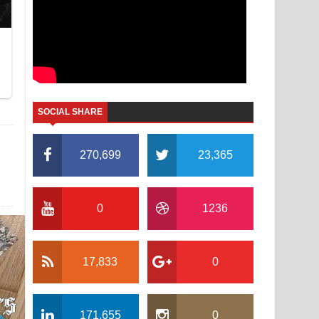
SOCIAL SHARE
270,699
23,365
0
1236
17,833
0
171,655
0