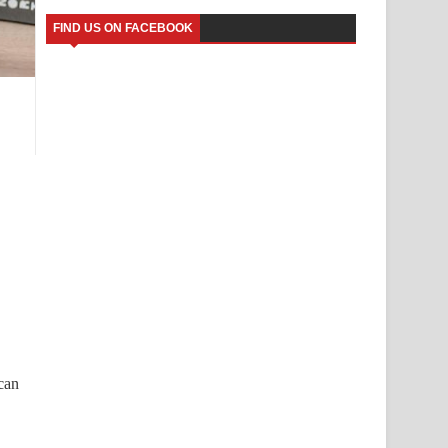
FIND US ON FACEBOOK
 can