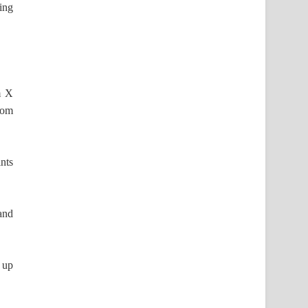
ing
m X
rom
nts
 and
t up