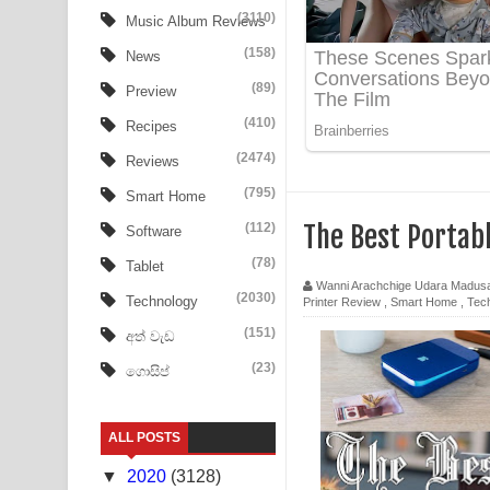
Ala purannata Song Lyrics - ආල පුරන්නට ගීතයේ ප
(3110)
Music Album Reviews
(158)
FEVER DREAM Lyrics - Alex Warren
News
(89)
Preview
BTS : Hooligan Lyrics
(410)
Recipes
Apa Hamuwee Song Lyrics - අප හමුවී ගීතයේ පද ප
(2474)
Reviews
PATHINIYE Song Lyrics - පතිනියනේ ගීතයේ පද පෙළ
(795)
Smart Home
(112)
The Best Portab
Software
Sorry Sir Song Lyrics - සොරි සර් ගීතයේ පද පෙළ
(78)
Tablet
Mathaka Aluthin Liyanna Song Lyrics - මතක අලුති
Wanni Arachchige Udara Madus
(2030)
Technology
Printer Review
,
Smart Home
,
Tec
Sandak Awith Song Lyrics - සඳක් ඇවිත් ගීතයේ පද 
(151)
අත් වැඩ
(23)
ගොසිප්
Swetha Sande Song Lyrics - ශ්වේත සඳේ ගීතයේ පද
Ma Igili Giya Lyrics - මා ඉගිලී ගියා ගීතයේ පද පෙළ
ALL POSTS
Ras Balan Song Lyrics - රැස් බලන් ගීතයේ පද පෙළ
▼
2020
(3128)