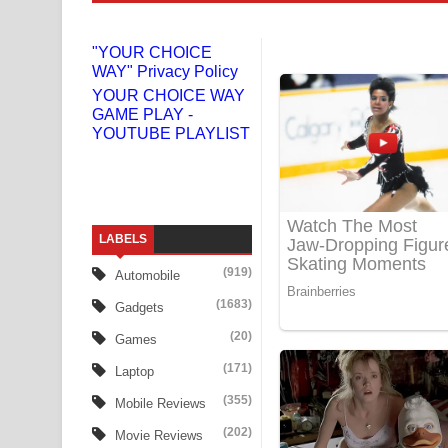
Doni Song Lyrics - දෝණි ගීතයේ පද පෙළ
"YOUR CHOICE
WAY" Privacy Policy
Benthara Palame Song Lyrics - බෙන්තර පාලමේ ගී
YOUR CHOICE WAY
GAME PLAY -
Sanda Babalena Song Lyrics - සඳ බැබලෙන ගීතයේ
YOUTUBE PLAYLIST
Adare Wadi Nisa Song Lyrics - ආදරේ වැඩි නිසා ගී
UNUHUMA Song Lyrics - උණුහුම ගීතයේ පද පෙළ
LABELS
Katakara Song Lyrics - කටකාර ගීතයේ පද පෙළ
(919)
Automobile
Tharu Yaye Dilena Song Lyrics - තරු යායේ දිලෙනා
(1683)
Gadgets
Ow Man Sosa Song Lyrics - ඔව් මං සෝසා ගීතයේ ප
(20)
Games
(171)
Laptop
Heavy Weight Song Lyrics
(355)
Mobile Reviews
Aye Lanweela Song Lyrics - ආයේ ලංවීලා ගීතයේ පද
(202)
Movie Reviews