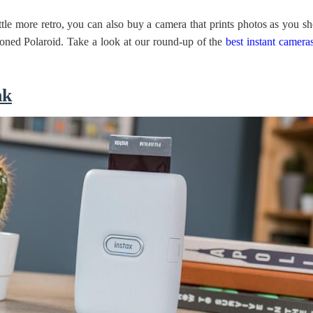
ttle more retro, you can also buy a camera that prints photos as you sh
hioned Polaroid. Take a look at our round-up of the
best instant camera
යේ පද පෙළ
nk
තයේ පද පෙළ
 පද පෙළ
ළ