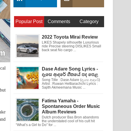
Popular Post
Comments
Category
2022 Toyota Mirai Review
LIKES Shapely silhouette Luxurious
ride Precise steering DISLIKES Small
back seat No cargo ...
ical
Dase Adare Song Lyrics -
දෑසෙ ආදරේ ගීතයේ පද පෙළ
Song Title : Dase Adare (දෑසෙ ආදරේ)
Artist : Ruwan Hettiarachchi Lyrics :
Sajith Akmeemana Music ...
but
Fatima Yamaha -
Spontaneous Order Music
ake
Album Reviews
Dutch producer Bas Bron abandons
and
the understated cool of his cult hit
“What’s a Girl to Do” for ...