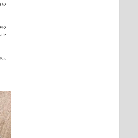
n to
two
ate
back