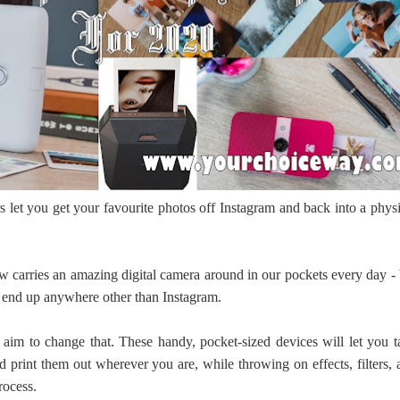
ද පෙළ
ද පෙළ
rs let you get your favourite photos off Instagram and back into a phys
ද පෙළ
 carries an amazing digital camera around in our pockets every day - 
 පද පෙළ
 end up anywhere other than Instagram.
rs aim to change that. These handy, pocket-sized devices will let you t
 print them out wherever you are, while throwing on effects, filters, 
rocess.
 ගීතයේ පද පෙළ