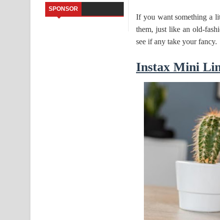
SPONSOR
If you want something a li
Sihina Song Lyrics - සිහින ගීතයේ පද පෙළ
them, just like an old-fas
Father Song Lyrics - ෆාදර් ගීතයේ පද පෙළ
see if any take your fancy.
Dannawada Mawa Song Lyrics - දන්නවාද මාව ගීත
Instax Mini Li
NEENA Song Lyrics - නීනා ගීතයේ පද පෙළ
Ahimi Wimai Himi Song Lyrics - අහිමි විමයි හිමි ගී
Mathaka Parana Song Lyrics - මතක පාරනා ගීතයේ
Nimnadhen Song Lyrics - නිම්නාදෙන් ගීතයේ පද පෙ