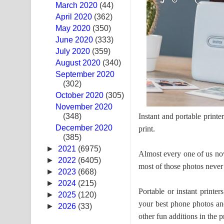
March 2020
(44)
Hoda sihiyen Song Lyrics - හොද සිහියෙන් ගීතයේ ප
April 2020
(362)
May 2020
(350)
Awanken Song Lyrics - අවංකෙන් ගීතයේ පද පෙළ
June 2020
(333)
July 2020
(359)
Pa Sina Song Lyrics - පෑ සිනා ගීතයේ පද පෙළ
August 2020
(340)
September 2020
Pemwanthiye Song Lyrics - පෙම්වන්තියේ ගීතයේ ප
(302)
October 2020
Manobhawa Song Lyrics - මනෝභව ගීතයේ පද පෙළ
(305)
November 2020
Instant and portable printe
(348)
Akahe Indala Song Lyrics - ආකාහේ ඉඳලා ගීතයේ ප
December 2020
print.
(385)
Raawaya Song Lyrics - රාවය ගීතයේ පද පෙළ
►
2021
(6975)
Almost every one of us now
Saddeta Denna Song Lyrics - සද්දෙට දෙන්න ගීතයේ
►
2022
(6405)
most of those photos never
►
2023
(668)
Kaalaya Song Lyrics - කාලය ගීතයේ පද පෙළ
►
2024
(215)
Portable or instant printe
►
2025
(120)
Aramuna Song Lyrics - අරමුණ ගීතයේ පද පෙළ
your best phone photos and
►
2026
(33)
other fun additions in the p
Sandata Duka Hithila Song Lyrics - සඳට දුක හිතිලා