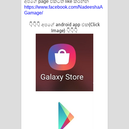
අපගේ page එකටත් like කරන්න
https://www.facebook.com/NadeeshaA
Gamage/
👇👇👇 අපගේ android app එක(Click
Image) 👇👇👇