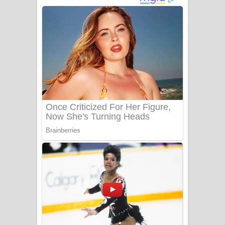
ගීතයේ පද පෙළ
Niwuna Numba Hinda Song Lyrics -
නිවුනා නුඹ හින්දා ගීතයේ පද පෙළ
Numba Dun Aadare Song Lyrics - නුඹ
දුන් ආදරේ ගීතයේ පද පෙළ
Liyamuda Dan Anagathe Song Lyrics
- ලියමුද දැන් අනාගතේ ගීතයේ පද පෙළ
Doni Song Lyrics - දෝණි ගීතයේ පද
පෙළ
Benthara Palame Song Lyrics -
බෙන්තර පාලමේ ගීතයේ පද පෙළ