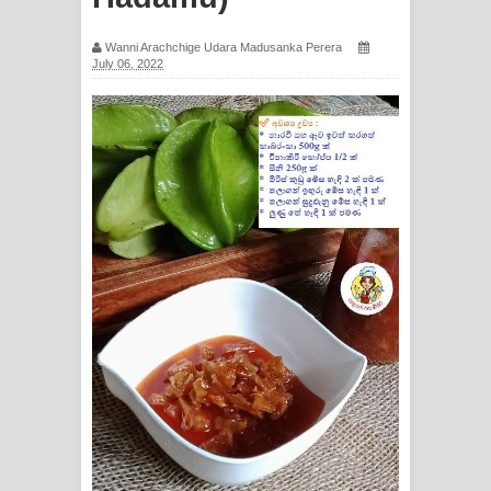
ගීතයේ පද පෙළ
Wanni Arachchige Udara Madusanka Perera
July 06, 2022
Ras Balan Song Lyrics - රැස් බලන්
ගීතයේ පද පෙළ
Hoda sihiyen Song Lyrics - හොද
සිහියෙන් ගීතයේ පද පෙළ
Awanken Song Lyrics - අවංකෙන්
ගීතයේ පද පෙළ
Pa Sina Song Lyrics - පෑ සිනා ගීතයේ
පද පෙළ
Pemwanthiye Song Lyrics -
පෙම්වන්තියේ ගීතයේ පද පෙළ