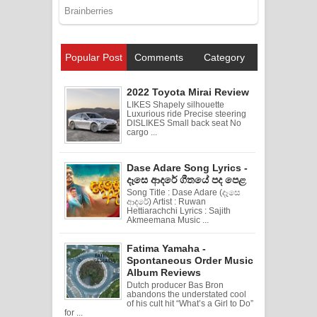
Popular Post
Comments
Category
2022 Toyota Mirai Review
LIKES Shapely silhouette
Luxurious ride Precise steering
DISLIKES Small back seat No
cargo ...
Dase Adare Song Lyrics -
දෑසෙ ආදරේ ගීතයේ පද පෙළ
Song Title : Dase Adare (දෑසෙ
ආදරේ) Artist : Ruwan
Hettiarachchi Lyrics : Sajith
Akmeemana Music ...
Fatima Yamaha -
Spontaneous Order Music
Album Reviews
Dutch producer Bas Bron
abandons the understated cool
of his cult hit “What’s a Girl to Do”
for ...