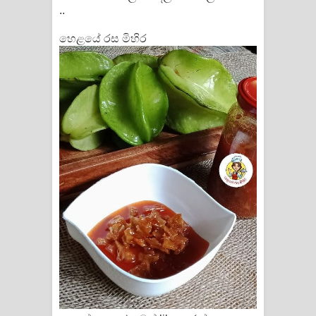
..
හෙළයේ රස මිහිර