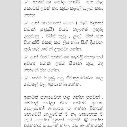
🎈 කාබරංකා සෝදා නාරටි සහ මැද
පෙළ
කොටස් ඉවත් කර කුඩා කැබලි වලට කපා
ගන්න.
🎈 දැන් භාජනයක් ගෙන ( මැටි බඳුනක්
වඩාත් සුදුසුයි) එයට තලාගත් ඉඟුරු
,සුදුළූනු , මිරිස් කුඩු , ලුණු ,සීනි සහ
විනාකිරි එකතු කර ලිප තබා සීනි දියවන
තුරු හැඳි ගාමින් උතුරවා ගන්න.
🎈 දැන් එයට කාබරංකා කැබලි එකතු කර
අවශ්‍ය පමණ ඉස්ම සිඳෙන තුරු මද
ගින්නේ පිස ගන්න.
🎈 ඉස්ම සිඳුණු පසු ජීවානුහරණය කල
බෝතල් වල අසුරා තබා ගන්න.
ඉතාමත් පහසුවෙන් හදා ගන්න පුළුවන් .
බෝතල් කරලා තියා ගත්තම අවශ්‍ය
වෙලාවකදි ආහාරය ට ගන්න විතරක්
නෙමෙයි යාලුවෙක් ට නෑ කෙනෙක් ට
තෑගි දෙන්න වුනත් කදිමයි 😍ඔන්න
එහෙනම් ඔයාලත් හදලා රස බලන්නකෝ