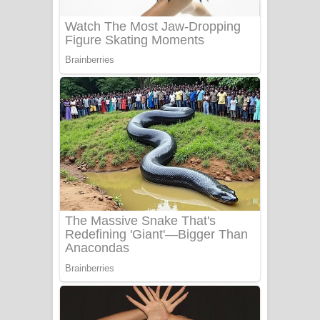
Sanda Babalena Song Lyrics - සඳ
බැබලෙන ගීතයේ පද පෙළ
Adare Wadi Nisa Song Lyrics - ආදරේ
වැඩි නිසා ගීතයේ පද පෙළ
UNUHUMA Song Lyrics - උණුහුම
ගීතයේ පද පෙළ
Katakara Song Lyrics - කටකාර ගීතයේ
පද පෙළ
Tharu Yaye Dilena Song Lyrics - තරු
යායේ දිලෙනා ගීතයේ පද පෙළ
Ow Man Sosa Song Lyrics - ඔව් මං