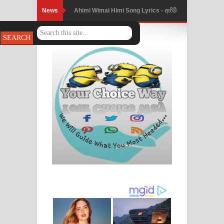
News
Ahimi Wimai Himi Song Lyrics - අහිමි
විමයි හිමි ගීතයේ පද පෙළ
Mathaka Parana Song Lyrics - මතක
පාරනා ගීතයේ පද පෙළ
Nimnadhen Song Lyrics - නිම්නාදෙන්
ගීතයේ පද පෙළ
Obamai Mage Adare Song Lyrics -
ඔබමයි මගේ ආදරේ ගීතයේ පද පෙළ
Pansal Gihin Song Lyrics - පන්සල් ගිහිං
ගීතයේ පද පෙළ
Ankeliya Song Lyrics - අංකෙළිය ගීතයේ