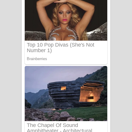
සෝසා ගීතයේ පද පෙළ
Heavy Weight Song Lyrics
Aye Lanweela Song Lyrics - ආයේ
ලංවීලා ගීතයේ පද පෙළ
Ala purannata Song Lyrics - ආල
පුරන්නට ගීතයේ පද පෙළ
FEVER DREAM Lyrics - Alex Warren
BTS : Hooligan Lyrics
Apa Hamuwee Song Lyrics - අප හමුවී
ගීතයේ පද පෙළ