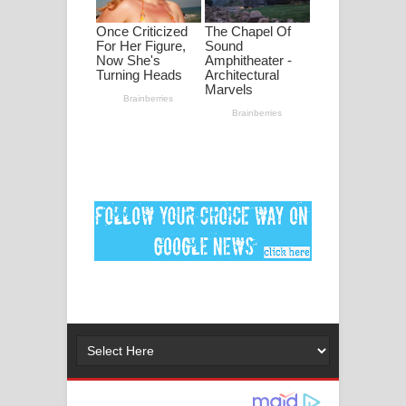
පද පෙළ
DEAR GOD Song Lyrics - ඩියර් ගෝඩ්
ගීතයේ පද පෙළ
MANAMALA KATHA Song Lyrics -
මනමාල කතා ගීතයේ පද පෙළ
Dai Dai Lyrics - Shakira, Burna Boy |
2026 football world cup song lyrics
Lassana Amma Song Lyrics - ලස්සන
අම්මා ගීතයේ පද පෙළ
Gemak Deela Song Lyrics - ගේමක් දීලා