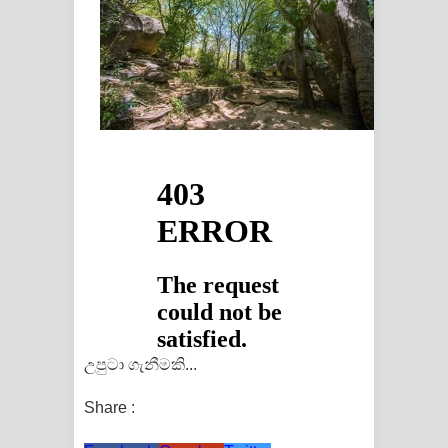
උපුටා ගැනීමකි...
Share :