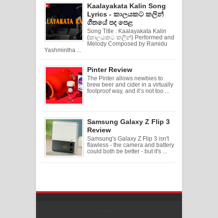
Kaalayakata Kalin Song
Lyrics - කාලයකට කලින්
ගීතයේ පද පෙළ
Song Title : Kaalayakata Kalin
(කාලයකට කලින්) Performed and
Melody Composed by Ramidu
Yashmintha ...
Pinter Review
The Pinter allows newbies to
brew beer and cider in a virtually
foolproof way, and it’s not too ...
Samsung Galaxy Z Flip 3
Review
Samsung's Galaxy Z Flip 3 isn't
flawless - the camera and battery
could both be better - but it's ...
Created By
SoraTemplates
| Distributed By
Free Blogger Templates