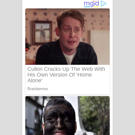
Gemak Deela Song Lyrics - ගේමක් දීලා
ගීතයේ පද පෙළ
Niwuna Numba Hinda Song Lyrics -
නිවුනා නුඹ හින්දා ගීතයේ පද පෙළ
Numba Dun Aadare Song Lyrics - නුඹ
දුන් ආදරේ ගීතයේ පද පෙළ
Liyamuda Dan Anagathe Song Lyrics
- ලියමුද දැන් අනාගතේ ගීතයේ පද පෙළ
Doni Song Lyrics - දෝණි ගීතයේ පද
පෙළ
Benthara Palame Song Lyrics -