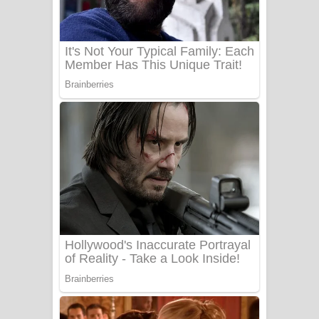
බෙන්තර පාලමේ ගීතයේ පද පෙළ
Sanda Babalena Song Lyrics - සඳ
බැබලෙන ගීතයේ පද පෙළ
Adare Wadi Nisa Song Lyrics - ආදරේ
වැඩි නිසා ගීතයේ පද පෙළ
UNUHUMA Song Lyrics - උණුහුම
ගීතයේ පද පෙළ
Katakara Song Lyrics - කටකාර ගීතයේ
පද පෙළ
Tharu Yaye Dilena Song Lyrics - තරු
යායේ දිලෙනා ගීතයේ පද පෙළ