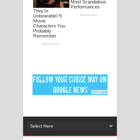
Ankeliya Song Lyrics - අංකෙළිය ගීතයේ
පද පෙළ
DEAR GOD Song Lyrics - ඩියර් ගෝඩ්
ගීතයේ පද පෙළ
MANAMALA KATHA Song Lyrics -
මනමාල කතා ගීතයේ පද පෙළ
Dai Dai Lyrics - Shakira, Burna Boy |
2026 football world cup song lyrics
Lassana Amma Song Lyrics - ලස්සන
අම්මා ගීතයේ පද පෙළ