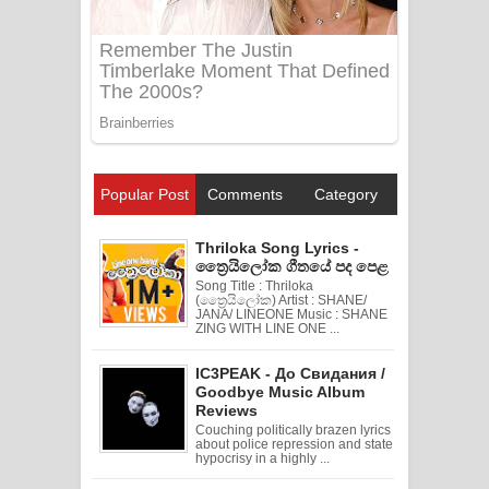
Popular Post
Comments
Category
Thriloka Song Lyrics -
ත්‍රෛයිලෝක ගීතයේ පද පෙළ
Song Title : Thriloka
(ත්‍රෛයිලෝක) Artist : SHANE/
JANA/ LINEONE Music : SHANE
ZING WITH LINE ONE ...
IC3PEAK - До Свидания /
Goodbye Music Album
Reviews
Couching politically brazen lyrics
about police repression and state
hypocrisy in a highly ...