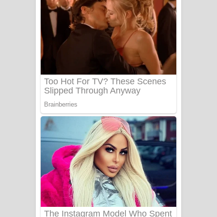
Ow Man Sosa Song Lyrics - ඔව් මං
සෝසා ගීතයේ පද පෙළ
Heavy Weight Song Lyrics
Aye Lanweela Song Lyrics - ආයේ
ලංවීලා ගීතයේ පද පෙළ
Ala purannata Song Lyrics - ආල
පුරන්නට ගීතයේ පද පෙළ
FEVER DREAM Lyrics - Alex Warren
BTS : Hooligan Lyrics
Apa Hamuwee Song Lyrics - අප හමුවී