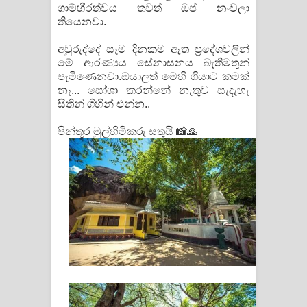
ගාම්භීරත්වය තවත් ඔප් නංවලා
තියෙනවා.
අවුරුද්දේ සෑම දිනකම ඈත ප්‍රදේශවලින්
මේ ආරණ්‍යය සේනාසනය බැතිමතුන්
පැමිණෙනවා.ඔයාලත් මෙහි ගියාට කමක්
නෑ... ඝෝශා කරන්නේ නැතුව සැදැහැ
සිතින් ගිහින් එන්න..
පින්තූර මුල්හිමිකරු සතුයි 📸🙏