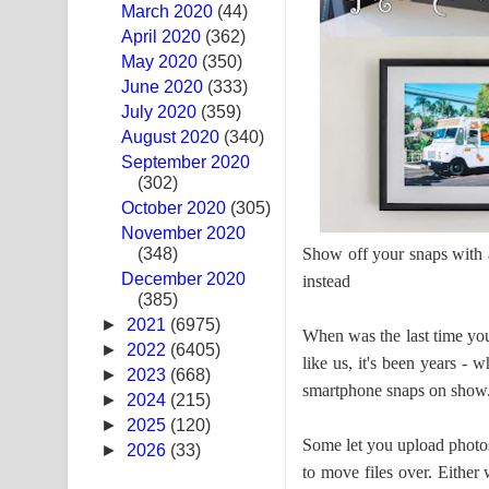
March 2020
(44)
Swetha Sande Song Lyrics - ශ්වේත සඳේ ගීතයේ පද
April 2020
(362)
May 2020
(350)
Ma Igili Giya Lyrics - මා ඉගිලී ගියා ගීතයේ පද පෙළ
June 2020
(333)
July 2020
(359)
Ras Balan Song Lyrics - රැස් බලන් ගීතයේ පද පෙළ
August 2020
(340)
September 2020
Hoda sihiyen Song Lyrics - හොද සිහියෙන් ගීතයේ ප
(302)
October 2020
Awanken Song Lyrics - අවංකෙන් ගීතයේ පද පෙළ
(305)
November 2020
Show off your snaps with a
(348)
Pa Sina Song Lyrics - පෑ සිනා ගීතයේ පද පෙළ
December 2020
instead
(385)
Pemwanthiye Song Lyrics - පෙම්වන්තියේ ගීතයේ ප
►
2021
(6975)
When was the last time you
Manobhawa Song Lyrics - මනෝභව ගීතයේ පද පෙළ
►
2022
(6405)
like us, it's been years -
►
2023
(668)
smartphone snaps on show
Akahe Indala Song Lyrics - ආකාහේ ඉඳලා ගීතයේ ප
►
2024
(215)
►
2025
(120)
Raawaya Song Lyrics - රාවය ගීතයේ පද පෙළ
Some let you upload photos
►
2026
(33)
to move files over. Either
Saddeta Denna Song Lyrics - සද්දෙට දෙන්න ගීතයේ