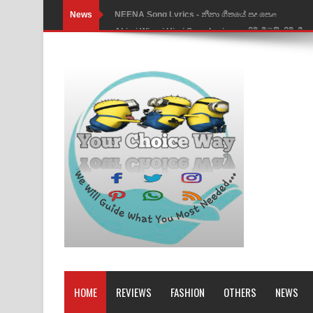
News
Ahimi Wimai Himi Song Lyrics - අහිමි විමයි හිමි ගී
Mathaka Parana Song Lyrics - මතක පාරනා ගීතයේ
Nimnadhen Song Lyrics - නිම්නාදෙන් ගීතයේ පද පෙ
Obamai Mage Adare Song Lyrics - ඔබමයි මගේ ආද
Pansal Gihin Song Lyrics - පන්සල් ගිහිං ගීතයේ පද ප
Ankeliya Song Lyrics - අංකෙළිය ගීතයේ පද පෙළ
DEAR GOD Song Lyrics - ඩියර් ගෝඩ් ගීතයේ පද පෙ
MANAMALA KATHA Song Lyrics - මනමාල කතා ගී
Dai Dai Lyrics - Shakira, Burna Boy | 2026 footbal
Lassana Amma Song Lyrics - ලස්සන අම්මා ගීතයේ
HOME
REVIEWS
FASHION
OTHERS
NEWS
Gemak Deela Song Lyrics - ගේමක් දීලා ගීතයේ පද 