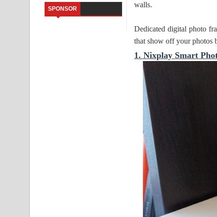
walls.
SPONSOR
Kaalaya Song Lyrics - කාලය ගීතයේ පද පෙළ
Dedicated digital photo f
Aramuna Song Lyrics - අරමුණ ගීතයේ පද පෙළ
that show off your photos b
1. Nixplay Smart Pho
Sandata Duka Hithila Song Lyrics - සඳට දුක හිතිලා
Sihina Song Lyrics - සිහින ගීතයේ පද පෙළ
Father Song Lyrics - ෆාදර් ගීතයේ පද පෙළ
Dannawada Mawa Song Lyrics - දන්නවාද මාව ගීත
NEENA Song Lyrics - නීනා ගීතයේ පද පෙළ