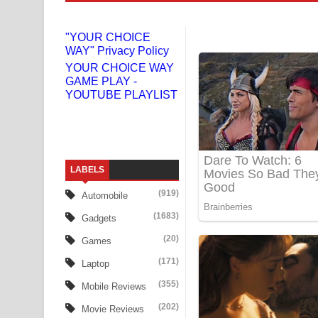
Niwuna Numba Hinda Song Lyrics - නිවුනා නුඹ හින
"YOUR CHOICE
WAY" Privacy Policy
Numba Dun Aadare Song Lyrics - නුඹ දුන් ආදරේ ග
YOUR CHOICE WAY
GAME PLAY -
Liyamuda Dan Anagathe Song Lyrics - ලියමුද දැන
YOUTUBE PLAYLIST
Doni Song Lyrics - දෝණි ගීතයේ පද පෙළ
Benthara Palame Song Lyrics - බෙන්තර පාලමේ ගී
LABELS
Sanda Babalena Song Lyrics - සඳ බැබලෙන ගීතයේ
(919)
Automobile
Adare Wadi Nisa Song Lyrics - ආදරේ වැඩි නිසා ගී
(1683)
Gadgets
UNUHUMA Song Lyrics - උණුහුම ගීතයේ පද පෙළ
(20)
Games
(171)
Laptop
Katakara Song Lyrics - කටකාර ගීතයේ පද පෙළ
(355)
Mobile Reviews
Tharu Yaye Dilena Song Lyrics - තරු යායේ දිලෙනා
(202)
Movie Reviews