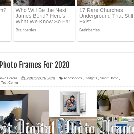
ද පෙළ
 පෙළ
ද පෙළ
 Photo Frames For 2020
ෙළ
anka Perera
September 26, 2020
Accessories
,
Gadgets
,
Smart Home
,
,
Test Center
න් ලියන්න ගීතයේ පද පෙළ
පෙළ