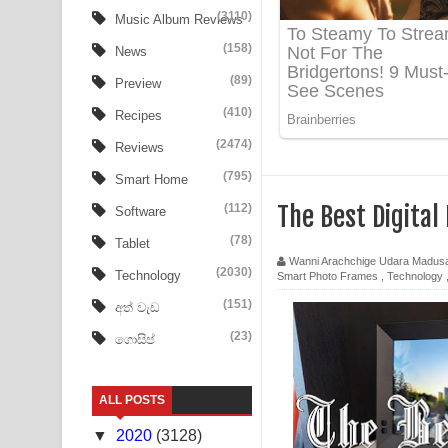
Ow Man Sosa Song Lyrics - ඔව් මං සෝසා ගීතයේ ප
(3110)
Music Album Reviews
(158)
Heavy Weight Song Lyrics
News
(89)
Preview
Aye Lanweela Song Lyrics - ආයේ ලංවීලා ගීතයේ පද
(410)
Recipes
Ala purannata Song Lyrics - ආල පුරන්නට ගීතයේ ප
(2474)
Reviews
FEVER DREAM Lyrics - Alex Warren
(795)
Smart Home
(112)
The Best Digital
Software
BTS : Hooligan Lyrics
(78)
Tablet
Apa Hamuwee Song Lyrics - අප හමුවී ගීතයේ පද ප
Wanni Arachchige Udara Madus
(2030)
Technology
Smart Photo Frames
,
Technology
PATHINIYE Song Lyrics - පතිනියනේ ගීතයේ පද පෙළ
(151)
අත් වැඩ
(23)
ගොසිප්
Sorry Sir Song Lyrics - සොරි සර් ගීතයේ පද පෙළ
Mathaka Aluthin Liyanna Song Lyrics - මතක අලුති
ALL POSTS
Sandak Awith Song Lyrics - සඳක් ඇවිත් ගීතයේ පද 
▼
2020
(3128)