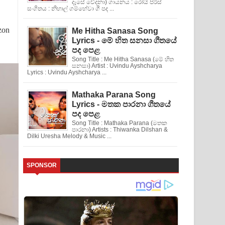
දෑසේ වේදනා) ගායනය : රෝයි පිරිස්
සංගිතය : නිහාල් ගම්හේවා ගී පද ...
zon
Me Hitha Sanasa Song
Lyrics - මේ හිත සනසා ගීතයේ
පද පෙළ
Song Title : Me Hitha Sanasa (මේ හිත
සනසා) Artist : Uvindu Ayshcharya
Lyrics : Uvindu Ayshcharya ...
Mathaka Parana Song
Lyrics - මතක පාරනා ගීතයේ
පද පෙළ
Song Title : Mathaka Parana (මතක
පාරනා) Artists : Thiwanka Dilshan &
Dilki Uresha Melody & Music ...
SPONSOR