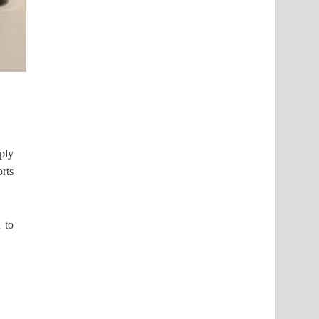
mply
rts
 to