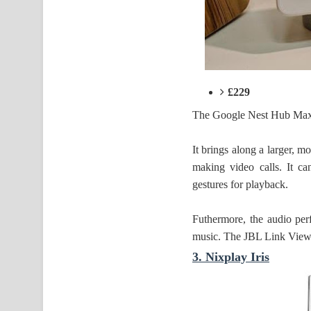
£229
The Google Nest Hub Max is
It brings along a larger, m
making video calls. It ca
gestures for playback.
Futhermore, the audio per
music. The JBL Link View h
3. Nixplay Iris