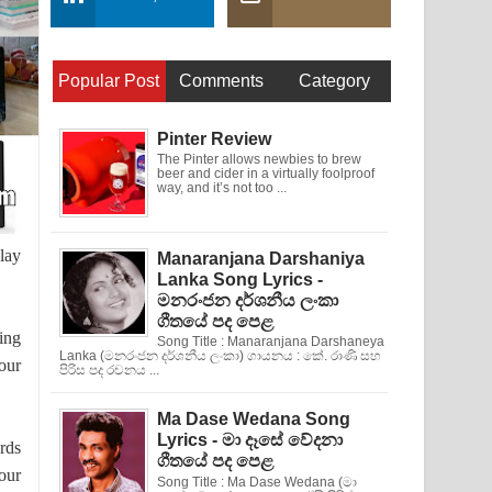
Popular Post
Comments
Category
Pinter Review
The Pinter allows newbies to brew
beer and cider in a virtually foolproof
way, and it’s not too ...
lay
Manaranjana Darshaniya
Lanka Song Lyrics -
මනරංජන දර්ශනීය ලංකා
ගීතයේ පද පෙළ
ing
Song Title : Manaranjana Darshaneya
Lanka (මනරංජන දර්ශනීය ලංකා) ගායනය : කේ. රාණි සහ
our
පිරිස පද රචනය ...
Ma Dase Wedana Song
Lyrics - මා දෑසේ වේදනා
rds
ගීතයේ පද පෙළ
our
Song Title : Ma Dase Wedana (මා