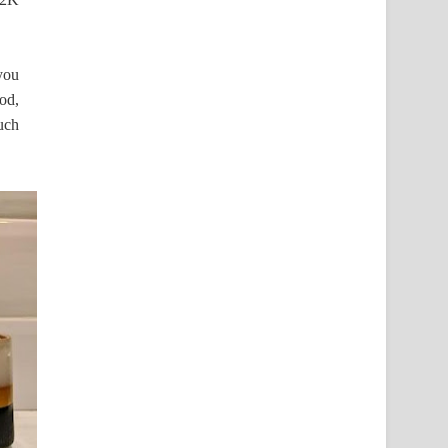
 you
od,
much