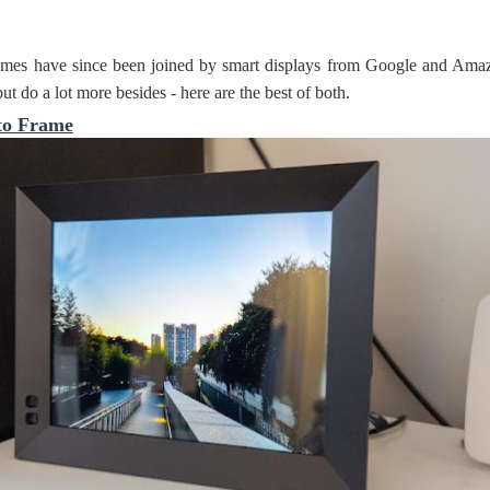
rames have since been joined by smart displays from Google and Ama
ut do a lot more besides - here are the best of both.
to Frame
 ගීතයේ පද පෙළ
යේ පද පෙළ