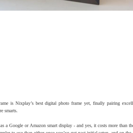
me is Nixplay’s best digital photo frame yet, finally pairing excell
re smarts.
 as a Google or Amazon smart display - and yes, it costs more than th
 simpler to use than either once you’ve got past initial setup, and on th