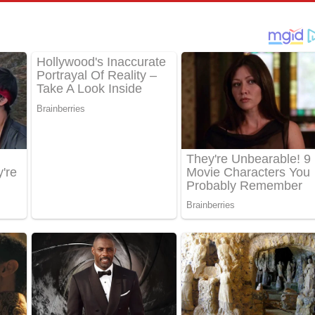
්දා ගීතයේ පද පෙළ
ීතයේ පද පෙළ
් අනාගතේ ගීතයේ පද පෙළ
තයේ පද පෙළ
 පද පෙළ
තයේ පද පෙළ
 ගීතයේ පද පෙළ