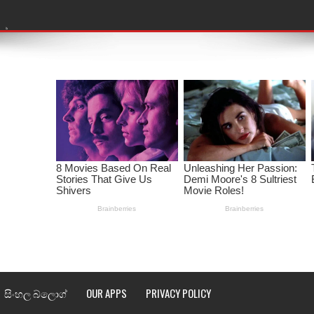
තයේ පද පෙළ
 පද පෙළ
ළ
රේ ගීතයේ පද පෙළ
ෙළ
ළ
තයේ පද පෙළ
l world cup song lyrics
 පද පෙළ
සිංහල බ්ලොග්
OUR APPS
PRIVACY POLICY
පෙළ