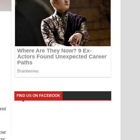
FIND US ON FACEBOOK
ent
ose
e 2K