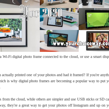
 පෙළ
ද පෙළ
 Wi-Fi digital photo frame connected to the cloud, or use a smart disp
ද පෙළ
 actually printed one of your photos and had it framed? If you're anyth
 which is why digital photo frames are becoming a popular way to put y
.
ද පෙළ
 from the cloud, while others are simpler and use USB sticks or SD ca
 way, they're a great way to get your photos off Instagram and up on y
 පද පෙළ