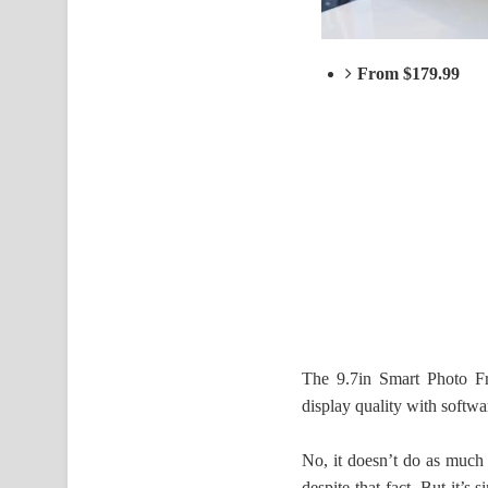
From $179.99
The 9.7in Smart Photo Fra
display quality with softwa
No, it doesn’t do as much
despite that fact. But it’s