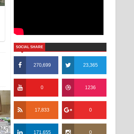
SOCIAL SHARE
270,699
23,365
0
1236
17,833
0
171,655
0