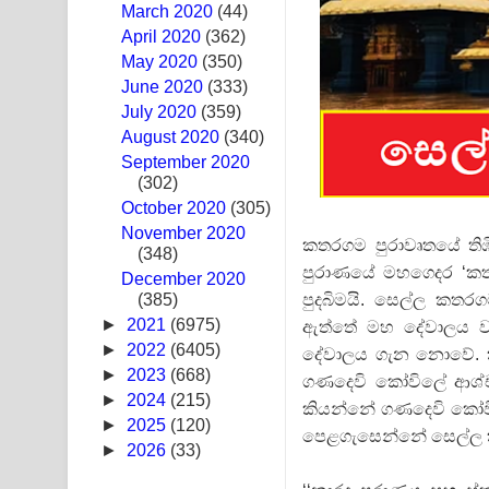
March 2020
(44)
Pa Sina Song Lyrics - පෑ සිනා ගීතයේ පද පෙළ
April 2020
(362)
May 2020
(350)
Pemwanthiye Song Lyrics - පෙම්වන්තියේ ගීතයේ ප
June 2020
(333)
July 2020
(359)
Manobhawa Song Lyrics - මනෝභව ගීතයේ පද පෙළ
August 2020
(340)
September 2020
Akahe Indala Song Lyrics - ආකාහේ ඉඳලා ගීතයේ ප
(302)
October 2020
Raawaya Song Lyrics - රාවය ගීතයේ පද පෙළ
(305)
November 2020
කතරගම පුරාවෘතයේ ති
(348)
Saddeta Denna Song Lyrics - සද්දෙට දෙන්න ගීතයේ
පුරාණයේ මහගෙදර ‘කත
December 2020
පුදබිමයි. සෙල්ල කතර
(385)
Kaalaya Song Lyrics - කාලය ගීතයේ පද පෙළ
►
2021
(6975)
ඇත්තේ මහ දේවාලය ව
Aramuna Song Lyrics - අරමුණ ගීතයේ පද පෙළ
►
2022
(6405)
දේවාලය ගැන නොවේ. කත
►
2023
(668)
ගණදෙවි කෝවිලේ ආශ්චර
Sandata Duka Hithila Song Lyrics - සඳට දුක හිතිලා
►
2024
(215)
කියන්නේ ගණදෙවි කෝවිලේ
►
2025
(120)
පෙළගැසෙන්නේ සෙල්ල 
Sihina Song Lyrics - සිහින ගීතයේ පද පෙළ
►
2026
(33)
Father Song Lyrics - ෆාදර් ගීතයේ පද පෙළ