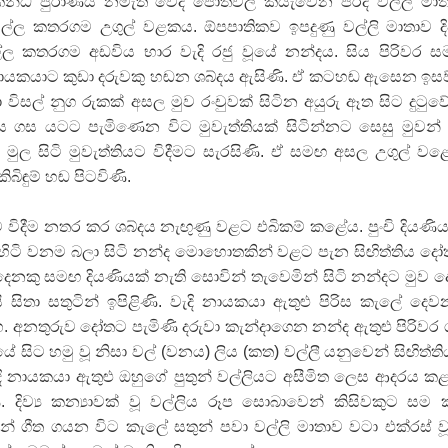
කන්ධ පුරාණය නමැති වේද පොත්වල කියැවෙන පරිදි වල්ලි මා
්ල කතරගම උගුල් වළකය. ඕපපාතිකව ඉපදුණු වල්ලි මාතාව දිව
යේ පද පෙළ
ල්ල කතරගම අඩවිය භාර වැදි රජු වූයේ නන්දය. සිය පිරිවර 
 නායකයාට කුඩා දරුවකු හඬන ශබ්දය ඇසිණි. ඒ කටහඬ ඇසෙන ඉස
විසල් නුග රුකක් අසල මුව රංචුවක් සිටින අයුරු ඈත සිට දුටුව
තයේ පද පෙළ
ිස ගස යටට පැමිණෙන විට මුවැත්තියක් සිටින්නට සෙසු මුවන් 
 මුල සිටි මුවැත්තියට විදීමට සැරසිණි. ඒ සමඟ අසල උගුල් වළ
 පද පෙළ
බිඳුම් හඬ පිටවිණි.
ළ
ට විදීම නතර කර ශබ්දය නැඟුණු වළට එබිකම් කළේය. පුංචි දියණිය
රේ ගීතයේ පද පෙළ
. හිටි වනම බලා සිටි නන්ද මොහොතකින් වළට පැන සිඟිත්තිය ද
දෙනකු සමඟ දියණියක් නැති සොවින් තැවෙමින් සිටි නන්දට මුව 
ෙළ
ායි සිතා සතුටින් ඉපිළිණි. වැදි නායකයා ඇතුළු පිරිස කැලේ දෙව
 අනතුරුව දෝතට පැමිණි දරුවා කැන්දාගෙන නන්ද ඇතුළු පිරිවර 
 සිට හමු වූ නිසා වල් (වනය) ලිය (කත) වල්ලී යනුවෙන් සිඟිත්ත
ැදි නායකයා ඇතුළු ඔහුගේ පුතුන් වල්ලියට අසීමිත ලෙස ආදරය ක
. දිව්‍ය කන්‍යාවක් වූ වල්ලිය රූප සොබාවෙන් කිසිවකුට සම
ින් ගීත ගයන විට කැලේ සතුන් පවා වල්ලි මාතාව වටා එක්රස් ව