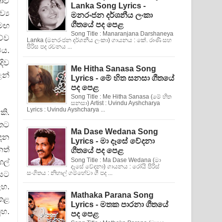
තාව
Lanka Song Lyrics -
්‍ය
මනරංජන දර්ශනීය ලංකා
ගීතයේ පද පෙළ
සමඟ
Song Title : Manaranjana Darshaneya
ව්ව
Lanka (මනරංජන දර්ශනීය ලංකා) ගායනය : කේ. රාණි සහ
පිරිස පද රචනය ...
ේය.
දිව
Me Hitha Sanasa Song
ෙන්
Lyrics - මේ හිත සනසා ගීතයේ
පද පෙළ
Song Title : Me Hitha Sanasa (මේ හිත
සනසා) Artist : Uvindu Ayshcharya
Lyrics : Uvindu Ayshcharya ...
කි.
ෝතට
Ma Dase Wedana Song
දෙන
Lyrics - මා දෑසේ වේදනා
නත්
ගීතයේ පද පෙළ
Song Title : Ma Dase Wedana (මා
ගල්
දෑසේ වේදනා) ගායනය : රෝයි පිරිස්
සංගිතය : නිහාල් ගම්හේවා ගී පද ...
ියට
ළහ.
Mathaka Parana Song
 කළ
Lyrics - මතක පාරනා ගීතයේ
ූහ.
පද පෙළ