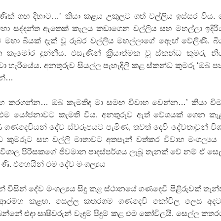
ණික් ගඟ දිහාට…’ කියා කළය උකුලට ගත් වල්ලිය ඉස්සර විය.
ා සද්දන්ත ඇතෙක් කැලය කඩාගෙන වල්ලිය සහ මහල්ලා ඉදිර
ට මහා බියක් දැක් වූ රූබර වල්ලිය මහල්ලාගේ ඇෙඟ් වේලිණි. බ
කෑමෝර දුන්නීය. එසැණින් ක‍්‍රියාත්මක වූ ස්කන්ධ කුමරු න
 හැරියේය. අනතුරුව සියල්ල පැහැදිලි කළ ස්කන්ධ කුමරු ‘ඔබ 
ෙන්…
ාහ කරගන්න… ඔබ කැමතිද මා සමඟ විවාහ වෙන්න…’ කියා වි
ාව එම යෝජනාවට කැමති විය. අනතුරුව ඇත් වේශයක් ගෙන ක
ගණදෙවියන් දේව ස්වරූපයට පැමිණ, තවත් දෙවි දේවතාවුන් වි
්ධ කුමරුට සහ වල්ලි මාතාවට අතපැන් වත්කර විවාහ මංගල්‍යය ස
විශාල පිරිසකගේ ජීවමාන පාදස්පර්ශය ලැබූ තැනක් වේ නම් ඒ සෙ
ි. එහෙයින් එම දේව මංගල්‍යය
ුන් විසින් දේව මංගල්‍යය සිදු කළ ස්ථානයේ ගණදෙවි පිළිරුවක් තැන්
ිරීම ආරම්භ කළහ. සෙල්ල කතරගම ගණදෙවි කෝවිල ලෙස අද
න්නේ එදා සෘෂිවරුන් වැඳුම් පිදුම් කළ එම කෝවිලයි. සෙල්ල කත