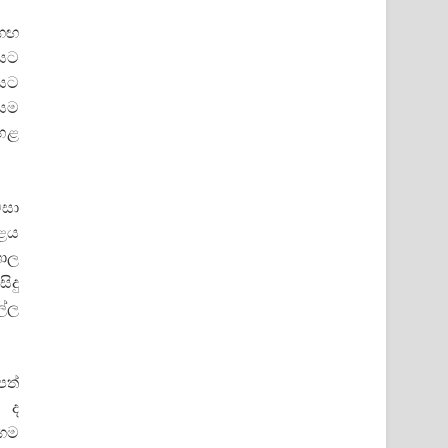
 ගඟ
ියට
ියට
ියම
පහළ
මසා
ැළය
ශාල
ිදු
ල්ල
පත්
ට ද
රගම