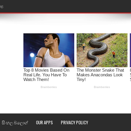
ළ
තයේ පද පෙළ
l world cup song lyrics
 පද පෙළ
පෙළ
්දා ගීතයේ පද පෙළ
ීතයේ පද පෙළ
් අනාගතේ ගීතයේ පද පෙළ
සිංහල බ්ලොග්
OUR APPS
PRIVACY POLICY
තයේ පද පෙළ