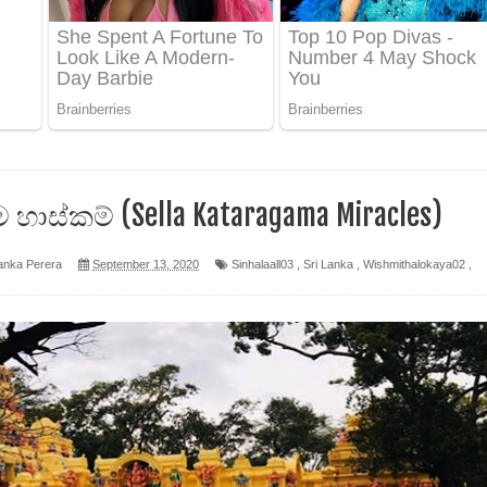
ෙළ
න් ලියන්න ගීතයේ පද පෙළ
ාස්කම් (Sella Kataragama Miracles)
පෙළ
anka Perera
September 13, 2020
Sinhalaall03
,
Sri Lanka
,
Wishmithalokaya02
,
 පෙළ
ද පෙළ