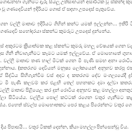
ොඩනඟා ගැනීමට දැරූ සියලූ උත්සාහයන් අසාර්ථක වූ ස්කන්ද කු
වූ ගණදෙවියන් ඉදිරියට ගොස් ඒ සඳහා උපදෙස් පැතුවේය.
න වල්ලි මාතාව ඉදිරියට ගිහින් කන්ට යමක් ඉල්ලන්න… ඉතිරි 
 ගණදෙවි සහෝදරයා ස්කන්ධ කුමරුට උපදෙස් දුන්නේය.
අකුරටම ක‍්‍රියාත්මක කළ ස්කන්ධ කුමරු මහලූ වේෂයක් ගෙන වල
කුස ගිනි නිවාගැනීමට කෑමට යමක් ඉල්ලූවේය. ඒ මොහොතේ ගුහ
. වල්ලි මාතාව තණ හාල් මිටක් ගෙන මී පැණි සමඟ අනා රොටි
 දුන්නාය. (කතරගම දෙවියන් මනුෂ්‍ය ලෝකයෙන් අනුභව කරපු 
ිද්ධිය සිහිගැන්වීම වස් අදට ද කතරගම දේව මංගල්‍යයේදී ද්‍ර
ලට මී පැණි කලවම් කර එළඟි තෙල් පහනකට දමා දල්වා කත
 වල්ලි මාතාව පිළියෙල කර දුන් රොටිය අනුභව කළ මහල්ලා අනතු
්ලා සිටියේය. වල්ලිය පොල් කට්ටක් රගෙන වතුර ගැනීමට 
ගොස්ය. එහෙත් ස්වල්ප මොහොතකට පෙර කළය පිරෙන්නට වතුර ග
ිය පිපාසයි… වතුර ටිකක් දෙන්න, කියා මහල්ලා පින්සෙන්ඩු විය.