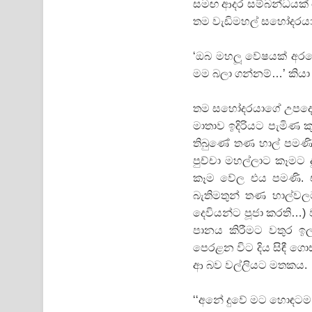
සමඟ ආදර සම්බන්ධයක් ග
තම වැඩිමහල් සහෝදරයා 
‘ඔබ මහලූ වේෂයක් අරගෙ
මම බලා ගන්නම්…’ කියා
තම සහෝදරයාගේ උපදෙස් 
මාතාව ඉදිරියට පැමිණ 
තිබුණේ තණ හාල් පමණි
පුච්චා මහල්ලාට කෑමට
කෑම වේල එය පමණි. ඒ ස
බැතිමතුන් තණ හාල්ව
දෙවියන්ට පූජා කරති…)
පානය කිරීමට වතුර ඉල
පෙරළන විට දිය සිඳී 
ආ බව වල්ලියට මතකය.
‘‘අනේ දුවේ මට හොඳටම ද