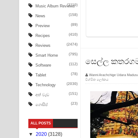
BTS : Hooligan Lyrics
(3110)
Music Album Reviews
(158)
Apa Hamuwee Song Lyrics - අප හමුවී ගීතයේ පද ප
News
(89)
Preview
PATHINIYE Song Lyrics - පතිනියනේ ගීතයේ පද පෙළ
(410)
Recipes
Sorry Sir Song Lyrics - සොරි සර් ගීතයේ පද පෙළ
(2474)
Reviews
Mathaka Aluthin Liyanna Song Lyrics - මතක අලුති
(795)
Smart Home
සෙල්ල කතරගම හ
(112)
Software
Sandak Awith Song Lyrics - සඳක් ඇවිත් ගීතයේ පද 
(78)
Tablet
Wanni Arachchige Udara Madus
විශ්මිත ලෝකය
Swetha Sande Song Lyrics - ශ්වේත සඳේ ගීතයේ පද
(2030)
Technology
Ma Igili Giya Lyrics - මා ඉගිලී ගියා ගීතයේ පද පෙළ
(151)
අත් වැඩ
(23)
ගොසිප්
Ras Balan Song Lyrics - රැස් බලන් ගීතයේ පද පෙළ
Hoda sihiyen Song Lyrics - හොද සිහියෙන් ගීතයේ ප
ALL POSTS
Awanken Song Lyrics - අවංකෙන් ගීතයේ පද පෙළ
▼
2020
(3128)