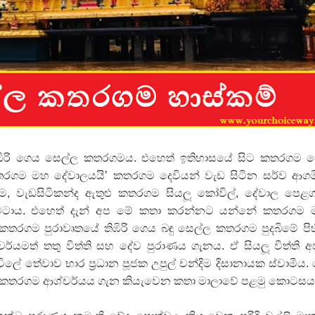
ද පෙළ
ද පෙළ
ඹිරි ගෙය සෙල්ල කතරගමය. එහෙත් ඉතිහාසයේ සිට කතරගම 
 පද පෙළ
රගම මහ දේවාලයයි’ කතරගම දෙවියන් වැඩ සිටින සර්ව ආග
ගම, වැඩසිටිකන්ද ඇතුළු කතරගම සියලූ කෝවිල්, දේවාල පෙළග
ටාය. එහෙත් දැන් අප මේ කතා කරන්නට යන්නේ කතරගම 
රගම පුරාවෘතයේ තිඹිරි ගෙය බඳු සෙල්ල කතරගම පුදබිමේ පිහ
්යමත් තතු විත්ති සහ දේව පුරාණය ගැනය. ඒ සියලූ විත්ති 
 ගීතයේ පද පෙළ
 තේවාව භාර ප‍්‍රධාන පූජක උපුල් චන්දිම දිසානායක ස්වාමීය.
කතරගම ආශ්චර්යය ගැන කියැවෙන කතා මාලාවේ පළමු කොටස