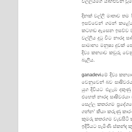
වල්ලියගේ යාහළුවන් වූයේ
දිනක් වල්ලි මාතාව තම
ඉසව්වෙන් ගමන් කළේය.
කටහඬ ඇසෙන ඉසව්ව වපර
වල්ලිය දුටු විට නාරද ස
සාමාන්‍ය මනුෂ්‍ය දුවක්
දිව්‍ය කන්‍යාව කවුරු ව
බැලීය.
ganadeviමේ දිව්‍ය කන
වෙනුවෙන් බව සෘෂිවරය
යුග දිවියට එළැඹ දකුණු
එහෙත් නාරද සෘෂිවරයා ස
සෙල්ල කතරගම ප‍්‍රදේශ
ගන්න’ කියා කරුණු කාරණ
කුමරු කතරගම වැඩසිටි ක
ඉදිරියට පැමිණි ස්කන්ද