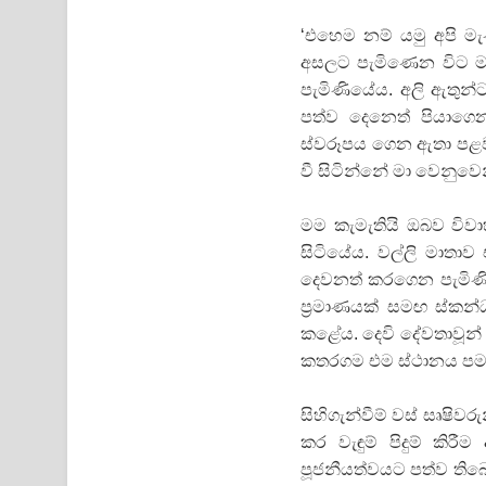
‘එහෙම නම් යමු අපි මැ
අසලට පැමිණෙන විට මහ
පැමිණියේය. අලි ඇතුන්
පත්ව දෙනෙත් පියාගෙන 
ස්වරූපය ගෙන ඇතා පළවා
වී සිටින්නේ මා වෙනුව
මම කැමැතියි ඔබව විව
සිටියේය. වල්ලි මාත
දෙවනත් කරගෙන පැමිණි 
ප‍්‍රමාණයක් සමඟ ස්කන
කළේය. දෙවි දේවතාවූන් 
කතරගම එම ස්ථානය පමණ
සිහිගැන්වීම් වස් සෘෂිවර
කර වැඳුම් පිදුම් ක
පූජනීයත්වයට පත්ව තිබෙ