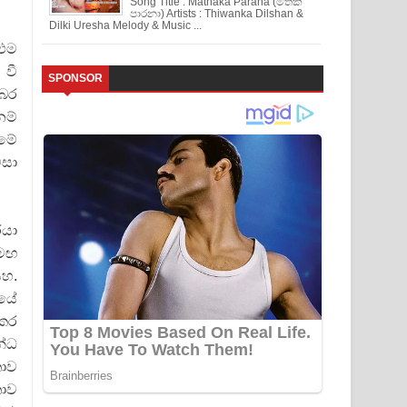
Song Title : Mathaka Parana (මතක
පාරනා) Artists : Thiwanka Dilshan &
Dilki Uresha Melody & Music ...
 එම
 වී
SPONSOR
ූබර
නම්
 මේ
මසා
රයා
සමඟ
යහ.
පයේ
 කර
න්ධ
තාව
තාව