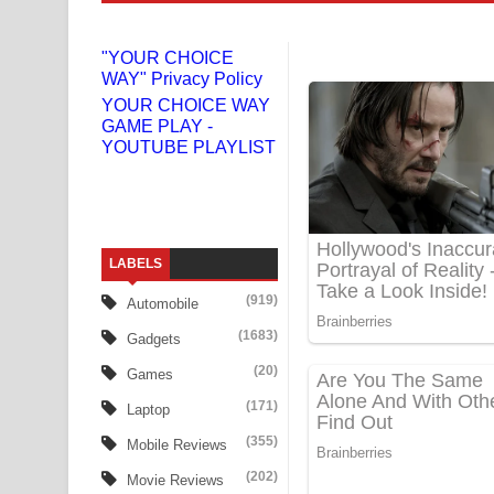
Sanda Babalena Song Lyrics - සඳ බැබලෙන ගීතයේ
"YOUR CHOICE
WAY" Privacy Policy
Adare Wadi Nisa Song Lyrics - ආදරේ වැඩි නිසා ගී
YOUR CHOICE WAY
GAME PLAY -
UNUHUMA Song Lyrics - උණුහුම ගීතයේ පද පෙළ
YOUTUBE PLAYLIST
Katakara Song Lyrics - කටකාර ගීතයේ පද පෙළ
Tharu Yaye Dilena Song Lyrics - තරු යායේ දිලෙනා
LABELS
Ow Man Sosa Song Lyrics - ඔව් මං සෝසා ගීතයේ ප
(919)
Automobile
Heavy Weight Song Lyrics
(1683)
Gadgets
Aye Lanweela Song Lyrics - ආයේ ලංවීලා ගීතයේ පද
(20)
Games
(171)
Laptop
Ala purannata Song Lyrics - ආල පුරන්නට ගීතයේ ප
(355)
Mobile Reviews
FEVER DREAM Lyrics - Alex Warren
(202)
Movie Reviews