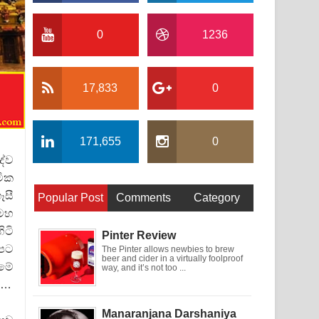
0
1236
17,833
0
171,655
0
දේව
මික
ෑසී
Popular Post
Comments
Category
මහ
ිටි
Pinter Review
අපට
The Pinter allows newbies to brew
beer and cider in a virtually foolproof
 මේ
way, and it’s not too ...
ය…
Manaranjana Darshaniya