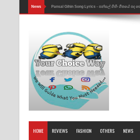
News
Ankeliya Song Lyrics - අංකෙළිය ගීතයේ පද පෙළ
DEAR GOD Song Lyrics - ඩියර් ගෝඩ් ගීතයේ පද පෙ
MANAMALA KATHA Song Lyrics - මනමාල කතා ගී
Dai Dai Lyrics - Shakira, Burna Boy | 2026 footbal
Lassana Amma Song Lyrics - ලස්සන අම්මා ගීතයේ
Gemak Deela Song Lyrics - ගේමක් දීලා ගීතයේ පද 
Niwuna Numba Hinda Song Lyrics - නිවුනා නුඹ හින
Numba Dun Aadare Song Lyrics - නුඹ දුන් ආදරේ ග
Liyamuda Dan Anagathe Song Lyrics - ලියමුද දැන
Doni Song Lyrics - දෝණි ගීතයේ පද පෙළ
HOME
REVIEWS
FASHION
OTHERS
NEWS
Benthara Palame Song Lyrics - බෙන්තර පාලමේ ගී