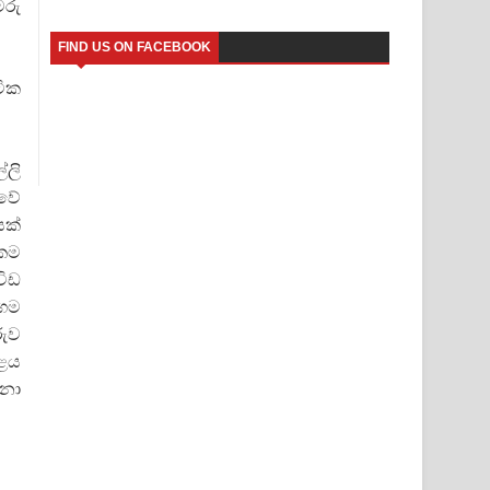
මරු
FIND US ON FACEBOOK
ටික
්ලි
ාවේ
යක්
එකම
විඩ
රගම
රුව
කළය
ෙනා