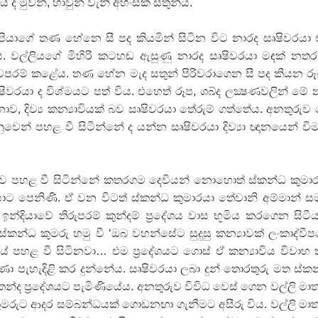
 ද මුවන්, හාවුන් වැනි අහිංසක සතුන්ය.
 පියාගේ තණ හේනෙ සී පද කියමින් සිටින විට නාරද සෘෂිවරයා
 වල්ලියගේ මිහිරි කටහඬ ඇසුණු නාරද සෘෂිවරයා මඳක් නතර
ම් කළේය. තණ හේන මැද සතුන් පිරිවරාගෙන සී පද කියන ර
ෘෂිවරයා ද විශ්මයට පත් විය. එහෙත් රූප, ශබ්ද ලක්‍ෂණවලින් මේ 
 නොව, දිව්‍ය කන්‍යාවියක් බව සෘෂිවරයා තේරුම් ගත්තේය. අනතුරුව
ෙනුවෙන් පහළ වී සිටින්නේ ද යන්න සෘෂිවරයා දිව්‍යා ඥානයෙන් වි
්‍යාව පහළ වී සිටින්නේ කතරගම දෙවියන් නොහොත් ස්කන්ධ කුමා
ාට පෙනිණි. ඒ වන විටත් ස්කන්ධ කුමාරයා තේවානි අම්මාන් 
 ඉන්දියාවේ තිරුපරම් කුන්දම් ප‍්‍රදේශය වාස භූමිය කරගෙන සිටී
්කන්ධ කුමරු හමු වී ‘ඔබ වහන්සේට සුදුසු කන්‍යාවක් ලංකාද්වී
යේ පහළ වී සිටිනවා… එම ප‍්‍රදේශයට ගොස් ඒ කන්‍යාවිය විවාහ
ා පැහැදිළි කර දුන්නේය. සෘෂිවරයා ලබා දුන් තොරතුරු මත ස්ක
න්ද ප‍්‍රදේශයට පැමිණියේය. අනතුරුව විවිධ වෙස් ගෙන වල්ලි මා
 කුමරුට ආදර සම්බන්ධයක් ගොඩනඟා ගැනීමට අසීරු විය. වල්ලි මා