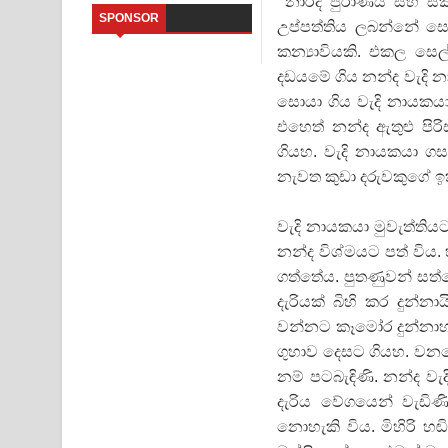
‘‘නාරද පුරාණය සහ ස්
SPONSOR
උප්පත්තිය ලබන්නේ සෙල
Dannawada Mawa Song Lyrics - දන්නවාද මාව ගීත
කන්‍යාවියකි. එකල සෙ
දඩයමේ ගිය නන්ද වැදි
NEENA Song Lyrics - නීනා ගීතයේ පද පෙළ
සොයා ගිය වැදි නායකයා 
Ahimi Wimai Himi Song Lyrics - අහිමි විමයි හිමි ගී
එහෙත් නන්ද ඇතුළු පිර
ගියහ. වැදි නායකයා ගස
Mathaka Parana Song Lyrics - මතක පාරනා ගීතයේ
නැවත කුඩා දරුවකුගේ ඉකි
Nimnadhen Song Lyrics - නිම්නාදෙන් ගීතයේ පද පෙ
වැදි නායකයා මුවැත්තිය
Obamai Mage Adare Song Lyrics - ඔබමයි මගේ ආද
නන්ද විශ්මයට පත් විය
ගත්තේය. පුතණුවන් සත්
Pansal Gihin Song Lyrics - පන්සල් ගිහිං ගීතයේ පද ප
දැරියක් බිහි කර දුන්න
වන්නට කෑමෝර දුන්නාහ.
ගුහාව දෙසට ගියහ. වනයේ
නම් පටබැඳිණි. නන්ද ව
දැරිය වේගයෙන් වැඩිණි
නොහැකි විය. මිහිරි හඬ