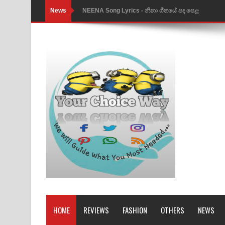
News
Ahimi Wimai Himi Song Lyrics - අහිමි විමයි හිමි ගී
Mathaka Parana Song Lyrics - මතක පාරනා ගීතයේ
Nimnadhen Song Lyrics - නිම්නාදෙන් ගීතයේ පද පෙ
Obamai Mage Adare Song Lyrics - ඔබමයි මගේ ආද
Pansal Gihin Song Lyrics - පන්සල් ගිහිං ගීතයේ පද ප
Ankeliya Song Lyrics - අංකෙළිය ගීතයේ පද පෙළ
DEAR GOD Song Lyrics - ඩියර් ගෝඩ් ගීතයේ පද පෙ
MANAMALA KATHA Song Lyrics - මනමාල කතා ගී
Dai Dai Lyrics - Shakira, Burna Boy | 2026 footbal
Lassana Amma Song Lyrics - ලස්සන අම්මා ගීතයේ
HOME
REVIEWS
FASHION
OTHERS
NEWS
Gemak Deela Song Lyrics - ගේමක් දීලා ගීතයේ පද 