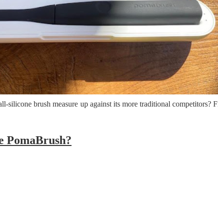
 පෙළ
ද පෙළ
ll-silicone brush measure up against its more traditional competitors? 
ද පෙළ
he PomaBrush?
ද පෙළ
 පද පෙළ