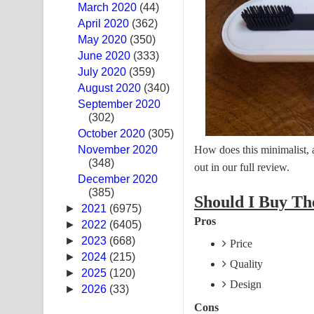
March 2020
(44)
Swetha Sande Song Lyrics - ශ්වේත සඳේ ගීතයේ පද
April 2020
(362)
May 2020
(350)
Ma Igili Giya Lyrics - මා ඉගිලී ගියා ගීතයේ පද පෙළ
June 2020
(333)
July 2020
(359)
Ras Balan Song Lyrics - රැස් බලන් ගීතයේ පද පෙළ
August 2020
(340)
September 2020
Hoda sihiyen Song Lyrics - හොද සිහියෙන් ගීතයේ ප
(302)
October 2020
Awanken Song Lyrics - අවංකෙන් ගීතයේ පද පෙළ
(305)
How does this minimalist, a
November 2020
(348)
Pa Sina Song Lyrics - පෑ සිනා ගීතයේ පද පෙළ
out in our full review.
December 2020
(385)
Pemwanthiye Song Lyrics - පෙම්වන්තියේ ගීතයේ ප
Should I Buy T
►
2021
(6975)
Pros
Manobhawa Song Lyrics - මනෝභව ගීතයේ පද පෙළ
►
2022
(6405)
►
2023
(668)
Price
Akahe Indala Song Lyrics - ආකාහේ ඉඳලා ගීතයේ ප
►
2024
(215)
Quality
►
2025
(120)
Raawaya Song Lyrics - රාවය ගීතයේ පද පෙළ
Design
►
2026
(33)
Cons
Saddeta Denna Song Lyrics - සද්දෙට දෙන්න ගීතයේ