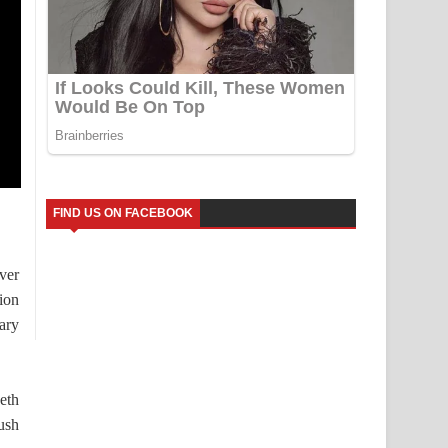
FIND US ON FACEBOOK
ver
tion
ary
eeth
ush