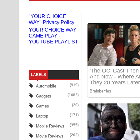
Niwuna Numba Hinda Song Lyrics - නිවුනා නුඹ හින
"YOUR CHOICE
WAY" Privacy Policy
Numba Dun Aadare Song Lyrics - නුඹ දුන් ආදරේ ග
YOUR CHOICE WAY
GAME PLAY -
Liyamuda Dan Anagathe Song Lyrics - ලියමුද දැන
YOUTUBE PLAYLIST
Doni Song Lyrics - දෝණි ගීතයේ පද පෙළ
Benthara Palame Song Lyrics - බෙන්තර පාලමේ ගී
LABELS
Sanda Babalena Song Lyrics - සඳ බැබලෙන ගීතයේ
(919)
Automobile
Adare Wadi Nisa Song Lyrics - ආදරේ වැඩි නිසා ගී
(1683)
Gadgets
UNUHUMA Song Lyrics - උණුහුම ගීතයේ පද පෙළ
(20)
Games
(171)
Laptop
Katakara Song Lyrics - කටකාර ගීතයේ පද පෙළ
(355)
Mobile Reviews
Tharu Yaye Dilena Song Lyrics - තරු යායේ දිලෙනා
(202)
Movie Reviews