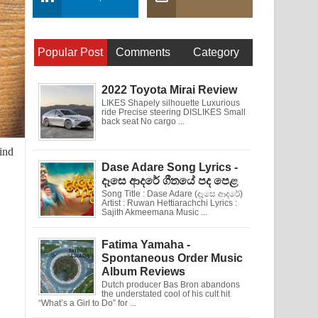
Popular Post
Comments
Category
2022 Toyota Mirai Review
LIKES Shapely silhouette Luxurious
ride Precise steering DISLIKES Small
back seat No cargo ...
Find
Dase Adare Song Lyrics -
දෑසෙ ආදරේ ගීතයේ පද පෙළ
Song Title : Dase Adare (දෑසෙ ආදරේ)
Artist : Ruwan Hettiarachchi Lyrics :
Sajith Akmeemana Music ...
Fatima Yamaha -
Spontaneous Order Music
Album Reviews
Dutch producer Bas Bron abandons
the understated cool of his cult hit
“What’s a Girl to Do” for ...