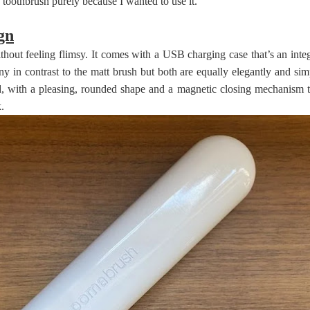
c toothbrush purely because I wanted to use it.
gn
hout feeling flimsy. It comes with a USB charging case that’s an integ
hiny in contrast to the matt brush but both are equally elegantly and si
id, with a pleasing, rounded shape and a magnetic closing mechanism t
k.