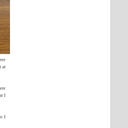
ree
t at
here
at I
so I