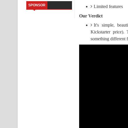
SPONSOR
Limited features
Kaalaya Song Lyrics - කාලය ගීතයේ පද පෙළ
Our Verdict
Aramuna Song Lyrics - අරමුණ ගීතයේ පද පෙළ
It's simple, beau
Kickstarter price).
Sandata Duka Hithila Song Lyrics - සඳට දුක හිතිලා
something different f
Sihina Song Lyrics - සිහින ගීතයේ පද පෙළ
Father Song Lyrics - ෆාදර් ගීතයේ පද පෙළ
Dannawada Mawa Song Lyrics - දන්නවාද මාව ගීත
NEENA Song Lyrics - නීනා ගීතයේ පද පෙළ