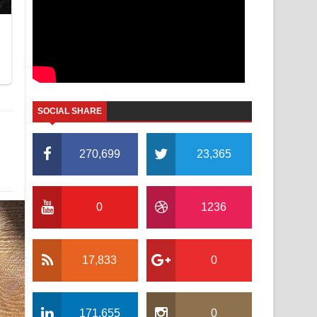
SOCIAL SHARE
270,699
23,365
0
1236
17,833
0
171,655
0