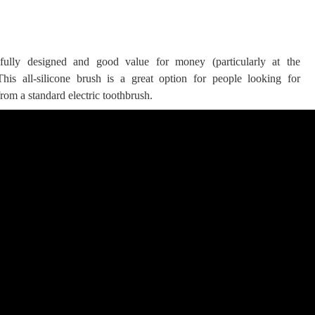
tifully designed and good value for money (particularly at the
 This all-silicone brush is a great option for people looking for
 ගීතයේ පද පෙළ
rom a standard electric toothbrush.
යේ පද පෙළ