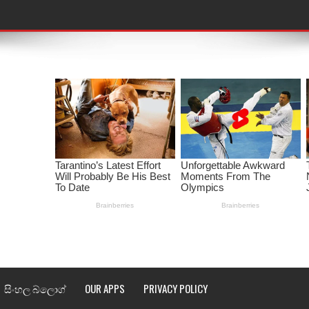
තයේ පද පෙළ
 පද පෙළ
ළ
රේ ගීතයේ පද පෙළ
ෙළ
ළ
තයේ පද පෙළ
l world cup song lyrics
 පද පෙළ
සිංහල බ්ලොග්
OUR APPS
PRIVACY POLICY
පෙළ