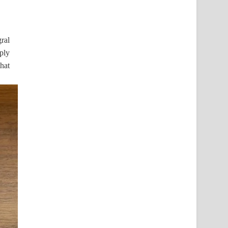
ral
mply
hat