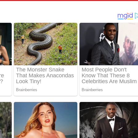
්දා ගීතයේ පද පෙළ
ීතයේ පද පෙළ
් අනාගතේ ගීතයේ පද පෙළ
තයේ පද පෙළ
 පද පෙළ
තයේ පද පෙළ
 ගීතයේ පද පෙළ