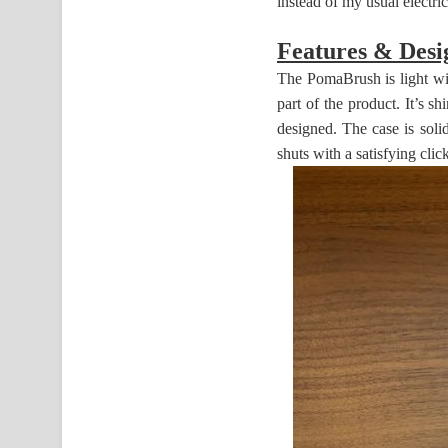
instead of my usual electri
Features & Desi
The PomaBrush is light wit
part of the product. It’s s
designed. The case is sol
shuts with a satisfying clic