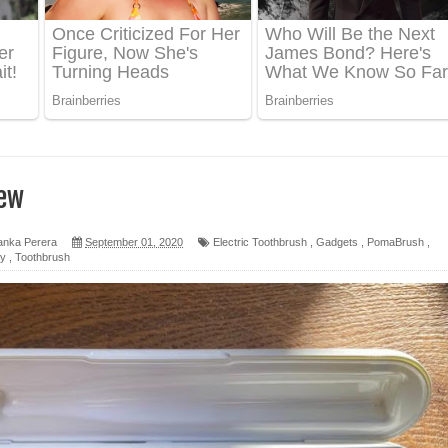
ද පෙළ
 පෙළ
ද පෙළ
ew
anka Perera
September 01, 2020
Electric Toothbrush
,
Gadgets
,
PomaBrush
,
gy
,
Toothbrush
ෙළ
න් ලියන්න ගීතයේ පද පෙළ
පෙළ