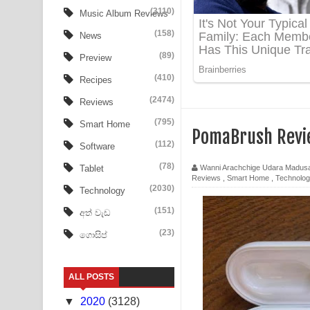
Ow Man Sosa Song Lyrics - ඔව් මං සෝසා ගීතයේ ප
(3110)
Music Album Reviews
(158)
Heavy Weight Song Lyrics
News
(89)
Preview
Aye Lanweela Song Lyrics - ආයේ ලංවීලා ගීතයේ පද
(410)
Recipes
Ala purannata Song Lyrics - ආල පුරන්නට ගීතයේ ප
(2474)
Reviews
FEVER DREAM Lyrics - Alex Warren
(795)
Smart Home
PomaBrush Revi
(112)
Software
BTS : Hooligan Lyrics
(78)
Wanni Arachchige Udara Madus
Tablet
Reviews
,
Smart Home
,
Technolo
Apa Hamuwee Song Lyrics - අප හමුවී ගීතයේ පද ප
(2030)
Technology
PATHINIYE Song Lyrics - පතිනියනේ ගීතයේ පද පෙළ
(151)
අත් වැඩ
(23)
ගොසිප්
Sorry Sir Song Lyrics - සොරි සර් ගීතයේ පද පෙළ
Mathaka Aluthin Liyanna Song Lyrics - මතක අලුති
ALL POSTS
Sandak Awith Song Lyrics - සඳක් ඇවිත් ගීතයේ පද 
▼
2020
(3128)