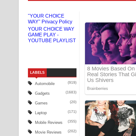
Liyamuda Dan Anagathe Song Lyrics - ලියමුද දැන
"YOUR CHOICE
WAY" Privacy Policy
Doni Song Lyrics - දෝණි ගීතයේ පද පෙළ
YOUR CHOICE WAY
GAME PLAY -
Benthara Palame Song Lyrics - බෙන්තර පාලමේ ගී
YOUTUBE PLAYLIST
Sanda Babalena Song Lyrics - සඳ බැබලෙන ගීතයේ
Adare Wadi Nisa Song Lyrics - ආදරේ වැඩි නිසා ගී
LABELS
UNUHUMA Song Lyrics - උණුහුම ගීතයේ පද පෙළ
(919)
Automobile
Katakara Song Lyrics - කටකාර ගීතයේ පද පෙළ
(1683)
Gadgets
Tharu Yaye Dilena Song Lyrics - තරු යායේ දිලෙනා
(20)
Games
(171)
Laptop
Ow Man Sosa Song Lyrics - ඔව් මං සෝසා ගීතයේ ප
(355)
Mobile Reviews
Heavy Weight Song Lyrics
(202)
Movie Reviews