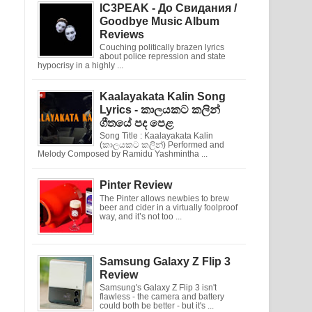
IC3PEAK - До Свидания /
Goodbye Music Album
Reviews
Couching politically brazen lyrics
about police repression and state
hypocrisy in a highly ...
Kaalayakata Kalin Song
Lyrics - කාලයකට කලින්
ගීතයේ පද පෙළ
Song Title : Kaalayakata Kalin
(කාලයකට කලින්) Performed and
Melody Composed by Ramidu Yashmintha ...
Pinter Review
The Pinter allows newbies to brew
beer and cider in a virtually foolproof
way, and it’s not too ...
Samsung Galaxy Z Flip 3
Review
Samsung's Galaxy Z Flip 3 isn't
flawless - the camera and battery
could both be better - but it's ...