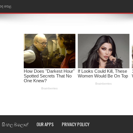
ළ
රේ ගීතයේ පද පෙළ
ෙළ
ළ
තයේ පද පෙළ
l world cup song lyrics
 පද පෙළ
පෙළ
්දා ගීතයේ පද පෙළ
සිංහල බ්ලොග්
OUR APPS
PRIVACY POLICY
ීතයේ පද පෙළ