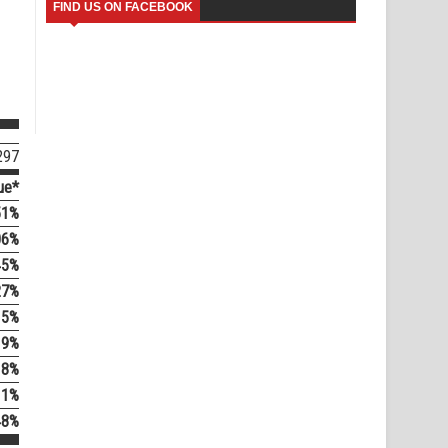
FIND US ON FACEBOOK
297
ue*
51%
06%
45%
27%
5%
9%
8%
1%
48%