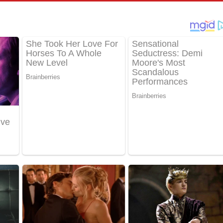
් අනාගතේ ගීතයේ පද පෙළ
තයේ පද පෙළ
 පද පෙළ
තයේ පද පෙළ
 ගීතයේ පද පෙළ
ද පෙළ