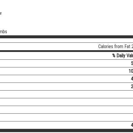
n
ombs
Calories from Fat 
% Daily Val
1