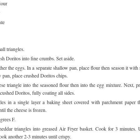
lour
ste
ll triangles.
sh Doritos into fine crumbs. Set aside.
her the eggs. In a separate shallow pan, place flour then season it with 
w pan, place crushed Doritos chips.
se triangle into the seasoned flour then into the egg mixture. Next, p
 cushed Doritos, fully coating all sides.
gles in a single layer a baking sheet covered with parchment paper t
ntil the cheese is frozen.
grees F.
cheddar triangles into greased Air Fryer basket. Cook for 3 minutes. 
cook another 2-3 minutes until crispy.