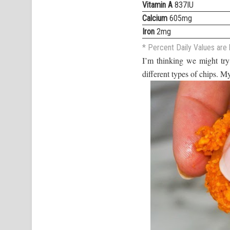
Vitamin A
837IU
Calcium
605mg
Iron
2mg
* Percent Daily Values are 
I’m thinking we might try
different types of chips. My