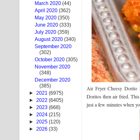
March 2020
(44)
Ras Balan Song Lyrics - රැස් බලන් ගීතයේ පද පෙළ
April 2020
(362)
May 2020
(350)
Hoda sihiyen Song Lyrics - හොද සිහියෙන් ගීතයේ ප
June 2020
(333)
July 2020
(359)
Awanken Song Lyrics - අවංකෙන් ගීතයේ පද පෙළ
August 2020
(340)
September 2020
Pa Sina Song Lyrics - පෑ සිනා ගීතයේ පද පෙළ
(302)
October 2020
Pemwanthiye Song Lyrics - පෙම්වන්තියේ ගීතයේ ප
(305)
November 2020
(348)
Manobhawa Song Lyrics - මනෝභව ගීතයේ පද පෙළ
December 2020
(385)
Akahe Indala Song Lyrics - ආකාහේ ඉඳලා ගීතයේ ප
Air Fryer Cheesy Dorito B
►
2021
(6975)
Doritos then air fried. Thi
Raawaya Song Lyrics - රාවය ගීතයේ පද පෙළ
►
2022
(6405)
just a few minutes when you
►
2023
(668)
Saddeta Denna Song Lyrics - සද්දෙට දෙන්න ගීතයේ
►
2024
(215)
►
2025
(120)
Kaalaya Song Lyrics - කාලය ගීතයේ පද පෙළ
►
2026
(33)
Aramuna Song Lyrics - අරමුණ ගීතයේ පද පෙළ