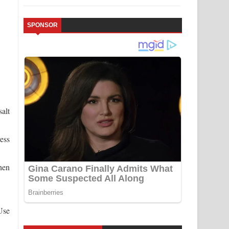
SPONSOR
salt
ress
hen
Use