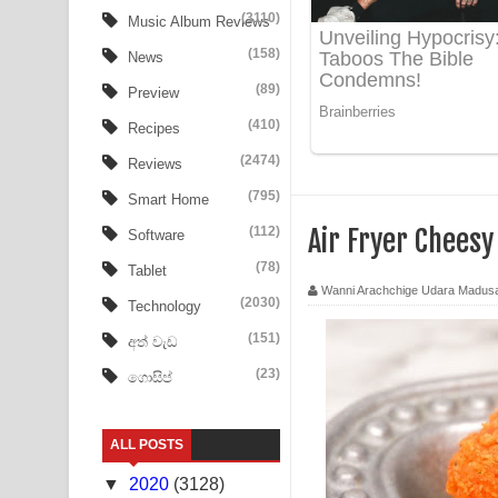
Aye Lanweela Song Lyrics - ආයේ ලංවීලා ගීතයේ පද
(3110)
Music Album Reviews
(158)
Ala purannata Song Lyrics - ආල පුරන්නට ගීතයේ ප
News
(89)
Preview
FEVER DREAM Lyrics - Alex Warren
(410)
Recipes
BTS : Hooligan Lyrics
(2474)
Reviews
Apa Hamuwee Song Lyrics - අප හමුවී ගීතයේ පද ප
(795)
Smart Home
(112)
Air Fryer Chees
Software
PATHINIYE Song Lyrics - පතිනියනේ ගීතයේ පද පෙළ
(78)
Tablet
Sorry Sir Song Lyrics - සොරි සර් ගීතයේ පද පෙළ
Wanni Arachchige Udara Madus
(2030)
Technology
Mathaka Aluthin Liyanna Song Lyrics - මතක අලුති
(151)
අත් වැඩ
(23)
ගොසිප්
Sandak Awith Song Lyrics - සඳක් ඇවිත් ගීතයේ පද 
Swetha Sande Song Lyrics - ශ්වේත සඳේ ගීතයේ පද
ALL POSTS
Ma Igili Giya Lyrics - මා ඉගිලී ගියා ගීතයේ පද පෙළ
▼
2020
(3128)