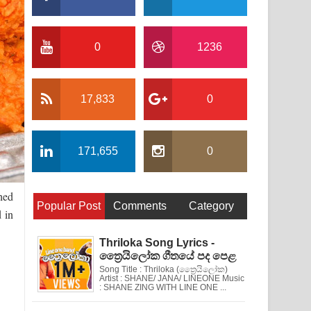
0
1236
17,833
0
171,655
0
hed
Popular Post
Comments
Category
d in
Thriloka Song Lyrics -
ත්‍රෛයිලෝක ගීතයේ පද පෙළ
Song Title : Thriloka (ත්‍රෛයිලෝක)
Artist : SHANE/ JANA/ LINEONE Music
: SHANE ZING WITH LINE ONE ...