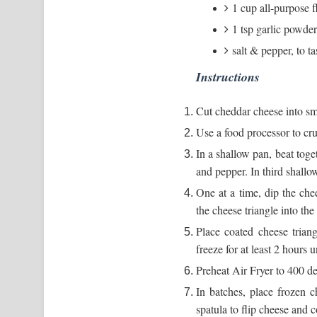
1 cup all-purpose f
1 tsp garlic powder
salt & pepper, to ta
Instructions
Cut cheddar cheese into sma
Use a food processor to cru
In a shallow pan, beat toget
and pepper. In third shallo
One at a time, dip the chee
the cheese triangle into the
Place coated cheese trian
freeze for at least 2 hours u
Preheat Air Fryer to 400 de
In batches, place frozen 
spatula to flip cheese and 