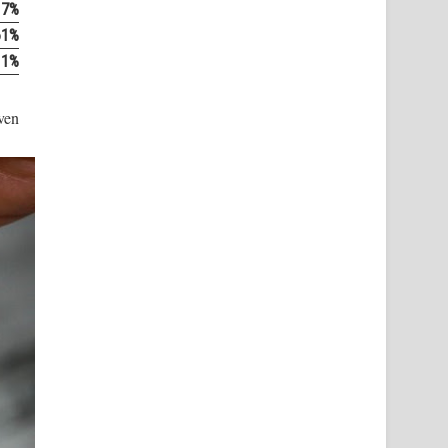
17%
61%
11%
ven