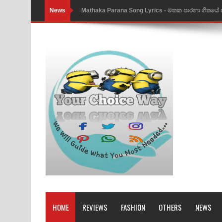
News
Nimnadhen Song Lyrics - නිම්නාදෙන් ගීතයේ පද පෙ
Obamai Mage Adare Song Lyrics - ඔබමයි මගේ ආද
Pansal Gihin Song Lyrics - පන්සල් ගිහිං ගීතයේ පද ප
Ankeliya Song Lyrics - අංකෙළිය ගීතයේ පද පෙළ
DEAR GOD Song Lyrics - ඩියර් ගෝඩ් ගීතයේ පද පෙ
MANAMALA KATHA Song Lyrics - මනමාල කතා ගී
Dai Dai Lyrics - Shakira, Burna Boy | 2026 footbal
Lassana Amma Song Lyrics - ලස්සන අම්මා ගීතයේ
Gemak Deela Song Lyrics - ගේමක් දීලා ගීතයේ පද 
Niwuna Numba Hinda Song Lyrics - නිවුනා නුඹ හින
HOME
REVIEWS
FASHION
OTHERS
NEWS
Numba Dun Aadare Song Lyrics - නුඹ දුන් ආදරේ ග