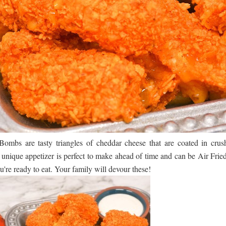
ද පෙළ
ද පෙළ
ද පෙළ
ombs are tasty triangles of cheddar cheese that are coated in crus
s unique appetizer is perfect to make ahead of time and can be Air Frie
're ready to eat. Your family will devour these!
 පද පෙළ