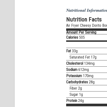
Nutritional Informatio
Nutrition Facts
Air Fryer Cheesy Dorito B
Amount Per Serving
Calories
505
Fat
33g
Saturated Fat 17g
Cholesterol
134mg
Sodium
612mg
Potassium
170mg
Carbohydrates
28g
Fiber 2g
Sugar 1g
Protein
24g