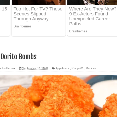
 පෙළ
ද පෙළ
ෙළ
y Dorito Bombs
anka Perera
September 07, 2020
Appetizers
,
Recipe01
,
Recipes
න් ලියන්න ගීතයේ පද පෙළ
පෙළ
 පෙළ