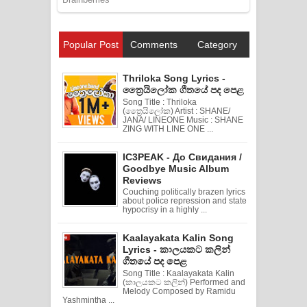
Popular Post
Comments
Category
Thriloka Song Lyrics -
ත්‍රෛයිලෝක ගීතයේ පද පෙළ
Song Title : Thriloka
(ත්‍රෛයිලෝක) Artist : SHANE/
JANA/ LINEONE Music : SHANE
ZING WITH LINE ONE ...
IC3PEAK - До Свидания /
Goodbye Music Album
Reviews
Couching politically brazen lyrics
about police repression and state
hypocrisy in a highly ...
Kaalayakata Kalin Song
Lyrics - කාලයකට කලින්
ගීතයේ පද පෙළ
Song Title : Kaalayakata Kalin
(කාලයකට කලින්) Performed and
Melody Composed by Ramidu
Yashmintha ...