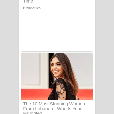
යායේ දිලෙනා ගීතයේ පද පෙළ
Ow Man Sosa Song Lyrics - ඔව් මං
සෝසා ගීතයේ පද පෙළ
Heavy Weight Song Lyrics
Aye Lanweela Song Lyrics - ආයේ
ලංවීලා ගීතයේ පද පෙළ
Ala purannata Song Lyrics - ආල
පුරන්නට ගීතයේ පද පෙළ
FEVER DREAM Lyrics - Alex Warren
BTS : Hooligan Lyrics