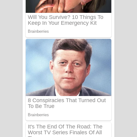
Benthara Palame Song Lyrics -
බෙන්තර පාලමේ ගීතයේ පද පෙළ
Sanda Babalena Song Lyrics - සඳ
බැබලෙන ගීතයේ පද පෙළ
Adare Wadi Nisa Song Lyrics - ආදරේ
වැඩි නිසා ගීතයේ පද පෙළ
UNUHUMA Song Lyrics - උණුහුම
ගීතයේ පද පෙළ
Katakara Song Lyrics - කටකාර ගීතයේ
පද පෙළ
Tharu Yaye Dilena Song Lyrics - තරු