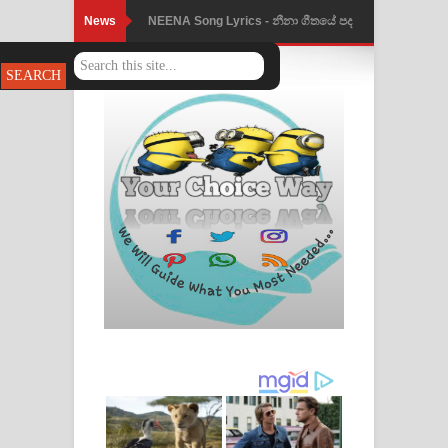
News
NEENA Song Lyrics - නීනා ගීතයේ පද
පෙළ
Ahimi Wimai Himi Song Lyrics - අහිමි
විමයි හිමි ගීතයේ පද පෙළ
Mathaka Parana Song Lyrics - මතක
පාරනා ගීතයේ පද පෙළ
Nimnadhen Song Lyrics - නිම්නාදෙන්
ගීතයේ පද පෙළ
Obamai Mage Adare Song Lyrics -
ඔබමයි මගේ ආදරේ ගීතයේ පද පෙළ
Pansal Gihin Song Lyrics - පන්සල් ගිහිං