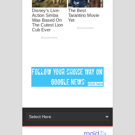
ගීතයේ පද පෙළ
Ankeliya Song Lyrics - අංකෙළිය ගීතයේ
පද පෙළ
DEAR GOD Song Lyrics - ඩියර් ගෝඩ්
ගීතයේ පද පෙළ
MANAMALA KATHA Song Lyrics -
මනමාල කතා ගීතයේ පද පෙළ
Dai Dai Lyrics - Shakira, Burna Boy |
2026 football world cup song lyrics
Lassana Amma Song Lyrics - ලස්සන