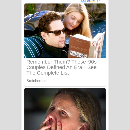
අම්මා ගීතයේ පද පෙළ
Gemak Deela Song Lyrics - ගේමක් දීලා
ගීතයේ පද පෙළ
Niwuna Numba Hinda Song Lyrics -
නිවුනා නුඹ හින්දා ගීතයේ පද පෙළ
Numba Dun Aadare Song Lyrics - නුඹ
දුන් ආදරේ ගීතයේ පද පෙළ
Liyamuda Dan Anagathe Song Lyrics
- ලියමුද දැන් අනාගතේ ගීතයේ පද පෙළ
Doni Song Lyrics - දෝණි ගීතයේ පද
පෙළ