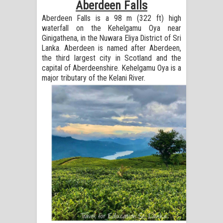
Aberdeen Falls
Kaalaya Song Lyrics - කාලය ගීතයේ පද
Aberdeen Falls is a 98 m (322 ft) high
පෙළ
waterfall on the Kehelgamu Oya near
Ginigathena, in the Nuwara Eliya District of Sri
Aramuna Song Lyrics - අරමුණ ගීතයේ
Lanka. Aberdeen is named after Aberdeen,
the third largest city in Scotland and the
පද පෙළ
capital of Aberdeenshire. Kehelgamu Oya is a
major tributary of the Kelani River.
Sandata Duka Hithila Song Lyrics -
සඳට දුක හිතිලා ගීතයේ පද පෙළ
Sihina Song Lyrics - සිහින ගීතයේ පද
පෙළ
Father Song Lyrics - ෆාදර් ගීතයේ පද
පෙළ
Dannawada Mawa Song Lyrics -