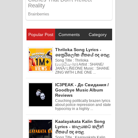
Popular Post
Comments
Category
Thriloka Song Lyrics -
ත්‍රෛයිලෝක ගීතයේ පද පෙළ
Song Title : Thriloka
(ත්‍රෛයිලෝක) Artist : SHANE/
JANA/ LINEONE Music : SHANE
ZING WITH LINE ONE ...
IC3PEAK - До Свидания /
Goodbye Music Album
Reviews
Couching politically brazen lyrics
about police repression and state
hypocrisy in a highly ...
Kaalayakata Kalin Song
Lyrics - කාලයකට කලින්
ගීතයේ පද පෙළ
Song Title : Kaalayakata Kalin