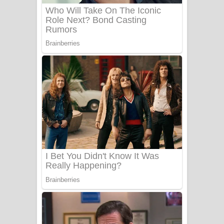
Benthara Palame Song Lyrics -
බෙන්තර පාලමේ ගීතයේ පද පෙළ
Sanda Babalena Song Lyrics - සඳ
බැබලෙන ගීතයේ පද පෙළ
Adare Wadi Nisa Song Lyrics - ආදරේ
වැඩි නිසා ගීතයේ පද පෙළ
UNUHUMA Song Lyrics - උණුහුම
ගීතයේ පද පෙළ
Katakara Song Lyrics - කටකාර ගීතයේ
පද පෙළ
Tharu Yaye Dilena Song Lyrics - තරු