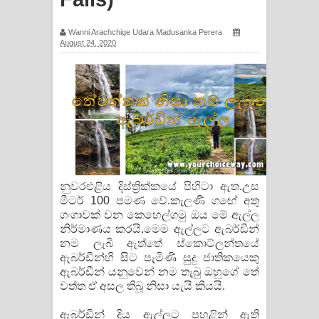
සඳේ ගීතයේ පද පෙළ
Wanni Arachchige Udara Madusanka Perera
August 24, 2020
Ma Igili Giya Lyrics - මා ඉගිලී ගියා
ගීතයේ පද පෙළ
Ras Balan Song Lyrics - රැස් බලන්
ගීතයේ පද පෙළ
Hoda sihiyen Song Lyrics - හොද
නුවරඑළිය දිස්ත්‍රික්කයේ පිහිටා ඇත.උස
සිහියෙන් ගීතයේ පද පෙළ
මීටර් 100 පමණ වේ.කැලණි ගඟේ අතු
ගංගාවක් වන කෙහෙල්ගමු ඔය මේ ඇල්ල
Awanken Song Lyrics - අවංකෙන්
නිර්මාණය කරයි.මෙම ඇල්ලට ඇබර්ඩීන්
නම ලැබී ඇත්තේ ස්කොට්ලන්තයේ
ගීතයේ පද පෙළ
ඇබර්ඩීන්හි සිට පැමිණි සුදු ජාතිකයෙකු
ඇබර්ඩීන් යනුවෙන් නම තැබු ඔහුගේ තේ
Pa Sina Song Lyrics - පෑ සිනා ගීතයේ
වත්ත ඒ අසල තිබූ නිසා යැයි කියයි.
ඇබර්ඩීන් දිය ඇල්ලට පහළින් ඇති
පද පෙළ