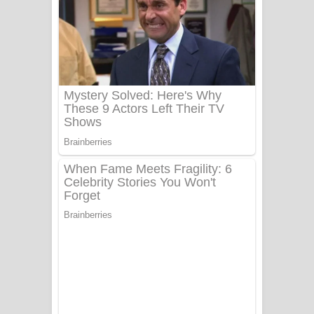
යායේ දිලෙනා ගීතයේ පද පෙළ
Ow Man Sosa Song Lyrics - ඔව් මං
සෝසා ගීතයේ පද පෙළ
Heavy Weight Song Lyrics
Aye Lanweela Song Lyrics - ආයේ
ලංවීලා ගීතයේ පද පෙළ
Ala purannata Song Lyrics - ආල
පුරන්නට ගීතයේ පද පෙළ
FEVER DREAM Lyrics - Alex Warren
BTS : Hooligan Lyrics