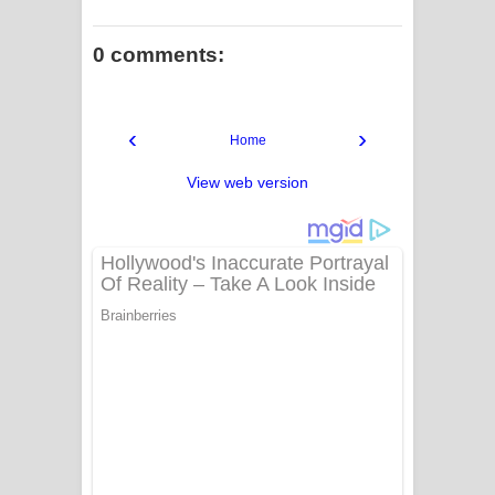
0 comments:
‹
›
Home
View web version