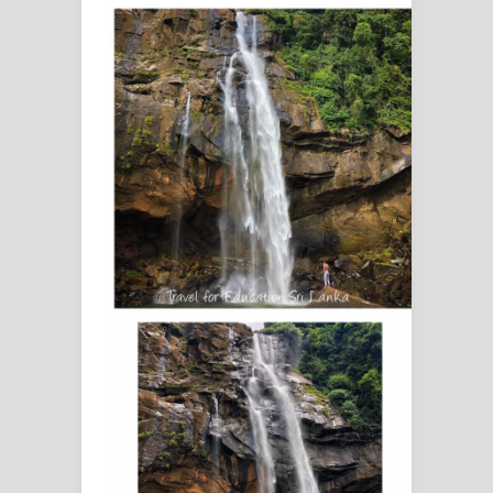
දන්නවාද මාව ගීතයේ පද පෙළ