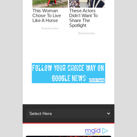
ගීතයේ පද පෙළ
Ankeliya Song Lyrics - අංකෙළිය ගීතයේ
පද පෙළ
DEAR GOD Song Lyrics - ඩියර් ගෝඩ්
ගීතයේ පද පෙළ
MANAMALA KATHA Song Lyrics -
මනමාල කතා ගීතයේ පද පෙළ
Dai Dai Lyrics - Shakira, Burna Boy |
2026 football world cup song lyrics
Lassana Amma Song Lyrics - ලස්සන