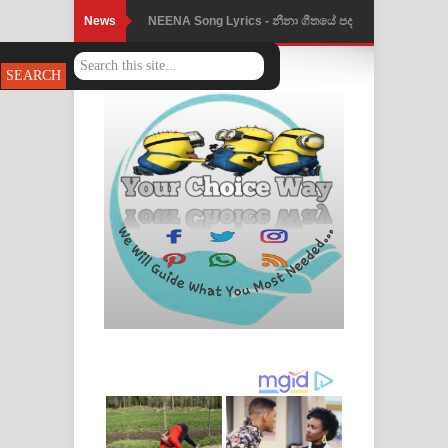
News
NEENA Song Lyrics - නීනා ගීතයේ පද
පෙළ
Ahimi Wimai Himi Song Lyrics - අහිමි
විමයි හිමි ගීතයේ පද පෙළ
Mathaka Parana Song Lyrics - මතක
පාරනා ගීතයේ පද පෙළ
Nimnadhen Song Lyrics - නිම්නාදෙන්
ගීතයේ පද පෙළ
Obamai Mage Adare Song Lyrics -
ඔබමයි මගේ ආදරේ ගීතයේ පද පෙළ
Pansal Gihin Song Lyrics - පන්සල් ගිහිං