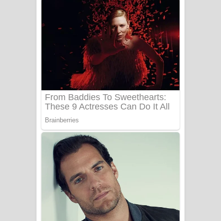
අම්මා ගීතයේ පද පෙළ
Gemak Deela Song Lyrics - ගේමක් දීලා
ගීතයේ පද පෙළ
Niwuna Numba Hinda Song Lyrics -
නිවුනා නුඹ හින්දා ගීතයේ පද පෙළ
Numba Dun Aadare Song Lyrics - නුඹ
දුන් ආදරේ ගීතයේ පද පෙළ
Liyamuda Dan Anagathe Song Lyrics
- ලියමුද දැන් අනාගතේ ගීතයේ පද පෙළ
Doni Song Lyrics - දෝණි ගීතයේ පද
පෙළ