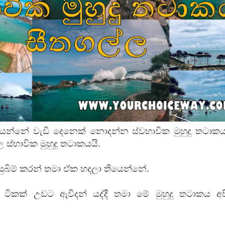
 පෙළ
ද පෙළ
යන්නේ වැඩි දෙනෙක් නොදන්න ස්වභාවික මුහුදු තටාකය
ද පෙළ
 ස්භාවික මුහුදු තටාකයයි.
 පසුබිම් කරන් තමා ඒක හදලා තියෙන්නේ.
ද පෙළ
රයේ ටිකක් උඩට ඇවිදන් යද්දී තමා මේ මුහුදු තටාකය අ
 පද පෙළ