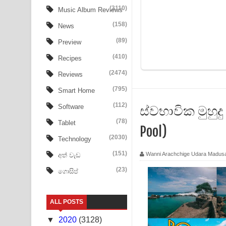
Ow Man Sosa Song Lyrics - ඔව් මං සෝසා ගීතයේ ප
(3110)
Music Album Reviews
(158)
Heavy Weight Song Lyrics
News
(89)
Preview
Aye Lanweela Song Lyrics - ආයේ ලංවීලා ගීතයේ පද
(410)
Recipes
Ala purannata Song Lyrics - ආල පුරන්නට ගීතයේ ප
(2474)
Reviews
FEVER DREAM Lyrics - Alex Warren
(795)
Smart Home
(112)
ස්වභාවික මුහුද
Software
BTS : Hooligan Lyrics
(78)
Tablet
Pool)
Apa Hamuwee Song Lyrics - අප හමුවී ගීතයේ පද ප
(2030)
Technology
PATHINIYE Song Lyrics - පතිනියනේ ගීතයේ පද පෙළ
(151)
Wanni Arachchige Udara Madus
අත් වැඩ
(23)
ගොසිප්
Sorry Sir Song Lyrics - සොරි සර් ගීතයේ පද පෙළ
Mathaka Aluthin Liyanna Song Lyrics - මතක අලුති
ALL POSTS
Sandak Awith Song Lyrics - සඳක් ඇවිත් ගීතයේ පද 
▼
2020
(3128)