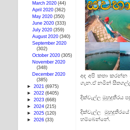
March 2020
(44)
Swetha Sande Song Lyrics - ශ්වේත සඳේ ගීතයේ පද
April 2020
(362)
May 2020
(350)
Ma Igili Giya Lyrics - මා ඉගිලී ගියා ගීතයේ පද පෙළ
June 2020
(333)
July 2020
(359)
Ras Balan Song Lyrics - රැස් බලන් ගීතයේ පද පෙළ
August 2020
(340)
September 2020
Hoda sihiyen Song Lyrics - හොද සිහියෙන් ගීතයේ ප
(302)
October 2020
Awanken Song Lyrics - අවංකෙන් ගීතයේ පද පෙළ
(305)
November 2020
(348)
Pa Sina Song Lyrics - පෑ සිනා ගීතයේ පද පෙළ
December 2020
අද අපි කතා කරන්න 
(385)
Pemwanthiye Song Lyrics - පෙම්වන්තියේ ගීතයේ ප
ගැන.ඒ නමින් සීතගල්ල
►
2021
(6975)
Manobhawa Song Lyrics - මනෝභව ගීතයේ පද පෙළ
►
2022
(6405)
දික්වැල්ල මුහුදුතීරය
►
2023
(668)
Akahe Indala Song Lyrics - ආකාහේ ඉඳලා ගීතයේ ප
►
2024
(215)
දික්වැල්ල මුහුදුතී
►
2025
(120)
Raawaya Song Lyrics - රාවය ගීතයේ පද පෙළ
හම්බෙන්නේ.
►
2026
(33)
Saddeta Denna Song Lyrics - සද්දෙට දෙන්න ගීතයේ