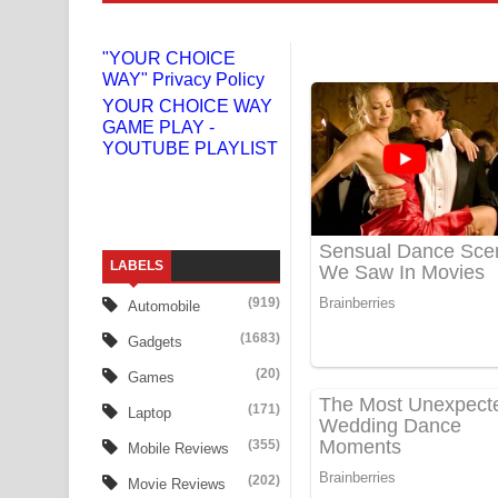
Niwuna Numba Hinda Song Lyrics - නිවුනා නුඹ හින
"YOUR CHOICE
WAY" Privacy Policy
Numba Dun Aadare Song Lyrics - නුඹ දුන් ආදරේ ග
YOUR CHOICE WAY
GAME PLAY -
Liyamuda Dan Anagathe Song Lyrics - ලියමුද දැන
YOUTUBE PLAYLIST
Doni Song Lyrics - දෝණි ගීතයේ පද පෙළ
Benthara Palame Song Lyrics - බෙන්තර පාලමේ ගී
LABELS
Sanda Babalena Song Lyrics - සඳ බැබලෙන ගීතයේ
(919)
Automobile
Adare Wadi Nisa Song Lyrics - ආදරේ වැඩි නිසා ගී
(1683)
Gadgets
UNUHUMA Song Lyrics - උණුහුම ගීතයේ පද පෙළ
(20)
Games
(171)
Laptop
Katakara Song Lyrics - කටකාර ගීතයේ පද පෙළ
(355)
Mobile Reviews
Tharu Yaye Dilena Song Lyrics - තරු යායේ දිලෙනා
(202)
Movie Reviews