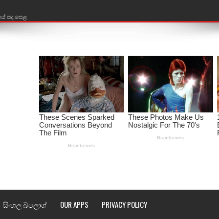
තයේ පද පෙළ
 පද පෙළ
ළ
රේ ගීතයේ පද පෙළ
ෙළ
ළ
තයේ පද පෙළ
l world cup song lyrics
 පද පෙළ
සිංහල බ්ලොග්
OUR APPS
PRIVACY POLICY
පෙළ