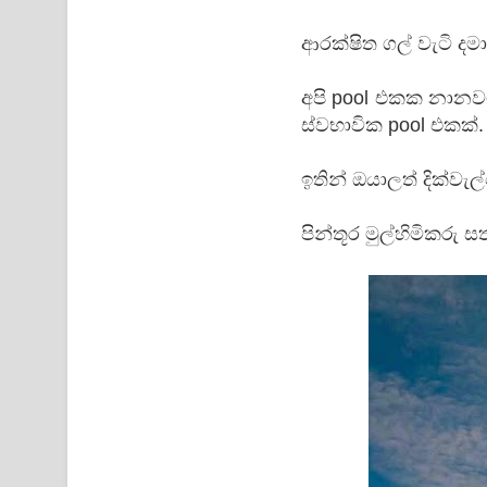
ආරක්ෂිත ගල් වැටි දම
අපි pool එකක නානව
ස්වභාවික pool එකක්.
ඉතින් ඔයාලත් දික්
පින්තූර මුල්හිමිකරු සත