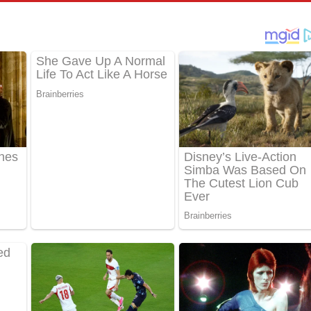
්දා ගීතයේ පද පෙළ
ීතයේ පද පෙළ
් අනාගතේ ගීතයේ පද පෙළ
තයේ පද පෙළ
 පද පෙළ
තයේ පද පෙළ
 ගීතයේ පද පෙළ