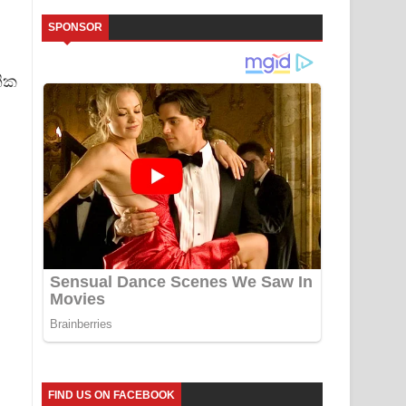
SPONSOR
ික
FIND US ON FACEBOOK