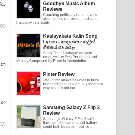
ාණය
Goodbye Music Album
Reviews
Couching politically brazen lyrics
about police repression and state
hypocrisy in a highly ...
්ව
Kaalayakata Kalin Song
Lyrics - කාලයකට කලින්
ගීතයේ පද පෙළ
Song Title : Kaalayakata Kalin
(කාලයකට කලින්) Performed and
Melody Composed by Ramidu Yashmintha ...
යෙන
Pinter Review
The Pinter allows newbies to brew
beer and cider in a virtually foolproof
way, and it’s not too ...
න්න
Samsung Galaxy Z Flip 3
Review
Samsung's Galaxy Z Flip 3 isn't
flawless - the camera and battery
වට
could both be better - but it's ...