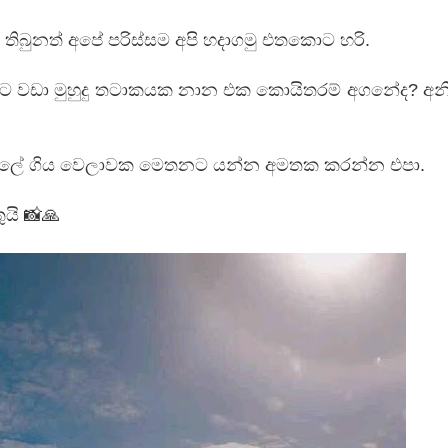
ා තිබුනත් අපේ පරිස්සම අපි හදාගමු එතකොට හරි.
ට වඩා මුහුදු තටාකයක නාන එක කොයිතරම් අගනේද? අන
වැල්ලේ ගිය වෙලාවක මෙතනට යන්න අමතක කරන්න එපා.
ුයි 📸🙏