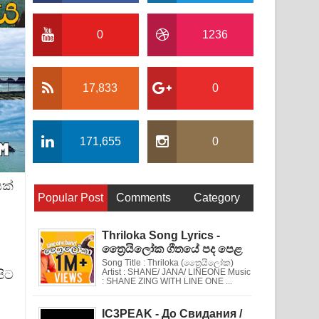
0
1236
17,833
0
171,655
0
ක්
Popular Post
Comments
Category
Thriloka Song Lyrics -
ත්‍රෛයිලෝක ගීතයේ පද පෙළ
Song Title : Thriloka (ත්‍රෛයිලෝක)
පිට
Artist : SHANE/ JANA/ LINEONE Music
: SHANE ZING WITH LINE ONE ...
IC3PEAK - До Свидания /