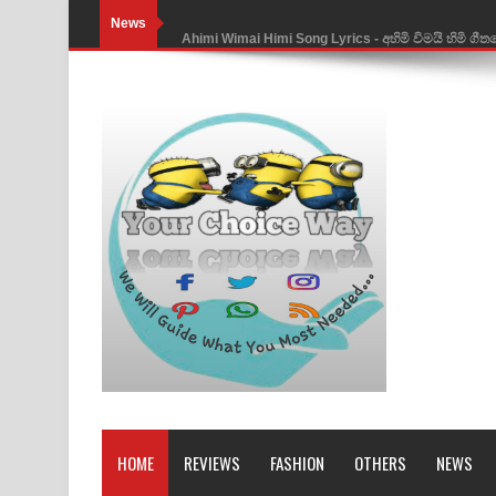
News
Ahimi Wimai Himi Song Lyrics - අහිමි විමයි හිමි ගී
Mathaka Parana Song Lyrics - මතක පාරනා ගීතයේ
Nimnadhen Song Lyrics - නිම්නාදෙන් ගීතයේ පද පෙ
Obamai Mage Adare Song Lyrics - ඔබමයි මගේ ආද
Pansal Gihin Song Lyrics - පන්සල් ගිහිං ගීතයේ පද ප
Ankeliya Song Lyrics - අංකෙළිය ගීතයේ පද පෙළ
DEAR GOD Song Lyrics - ඩියර් ගෝඩ් ගීතයේ පද පෙ
MANAMALA KATHA Song Lyrics - මනමාල කතා ගී
Dai Dai Lyrics - Shakira, Burna Boy | 2026 footbal
Lassana Amma Song Lyrics - ලස්සන අම්මා ගීතයේ
HOME
REVIEWS
FASHION
OTHERS
NEWS
Gemak Deela Song Lyrics - ගේමක් දීලා ගීතයේ පද 