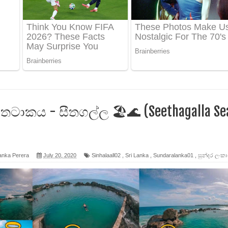
ද පෙළ
 පෙළ
ද පෙළ
ු තටාකය - සීතගල්ල 🏖️️🌊 (Seethagalla Se
ෙළ
anka Perera
July 20, 2020
Sinhalaall02
,
Sri Lanka
,
Sundaralanka01
,
සුන්දර ලංකා
න් ලියන්න ගීතයේ පද පෙළ
පෙළ