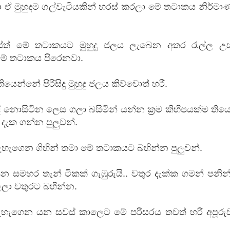
 ඒ මුහුදම ගල්වැටියකින් හරස් කරලා මේ තටාකය නිර්ම
ේත් මේ තටාකයට මුහුදු ජලය ලැබෙන අතර රැල්ල උස
ේ තටාකය පිරෙනවා.
 ගීතයේ පද පෙළ
න්නේ පිරිසිදු මුහුදු ජලය කිව්වොත් හරී.
 නොසිටින ලෙස ගලා බසිමින් යන්න ක්‍රම කිහිපයක්ම ති
ැක ගන්න පුලුවන්.
යේ පද පෙළ
ැහැගෙන ගිහින් තමා මේ තටාකයට බහින්න පුලුවන්.
න සමහර තැන් ටිකක් ගැඹුරුයි.. වතුර දැක්ක ගමන් පනි
ලලා වතුරට බහින්න.
හැගෙන යන සවස් කාලෙට මේ පරිසරය තවත් හරි අපූරු