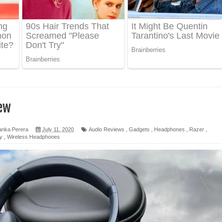
 පෙළ
ද පෙළ
ෙළ
ew
anka Perera
July 11, 2020
Audio Reviews
,
Gadgets
,
Headphones
,
Razer
,
y
,
Wireless Headphones
න් ලියන්න ගීතයේ පද පෙළ
පෙළ
 පෙළ