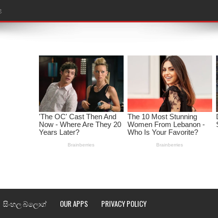
ළ
රේ ගීතයේ පද පෙළ
ෙළ
ළ
තයේ පද පෙළ
l world cup song lyrics
 පද පෙළ
පෙළ
්දා ගීතයේ පද පෙළ
සිංහල බ්ලොග්
OUR APPS
PRIVACY POLICY
ීතයේ පද පෙළ