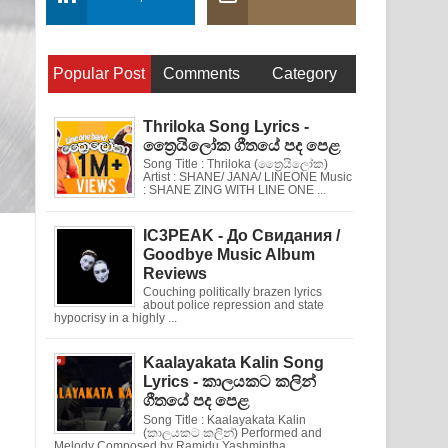
Popular Post
Comments
Category
Thriloka Song Lyrics -
ත්‍රෛයිලෝක ගීතයේ පද පෙළ
Song Title : Thriloka (ත්‍රෛයිලෝක)
Artist : SHANE/ JANA/ LINEONE Music
: SHANE ZING WITH LINE ONE ...
IC3PEAK - До Свидания /
Goodbye Music Album
Reviews
Couching politically brazen lyrics
about police repression and state
hypocrisy in a highly ...
Kaalayakata Kalin Song
Lyrics - කාලයකට කලින්
ගීතයේ පද පෙළ
Song Title : Kaalayakata Kalin
(කාලයකට කලින්) Performed and
Melody Composed by Ramidu Yashmintha ...