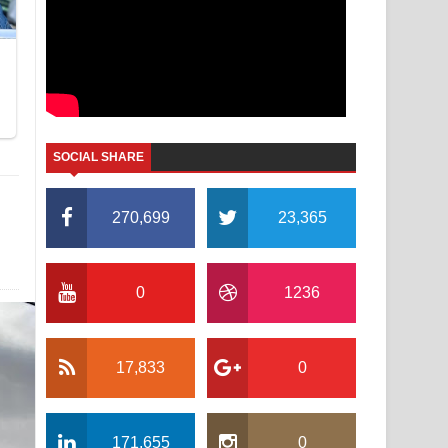
SOCIAL SHARE
270,699
23,365
0
1236
17,833
0
171,655
0