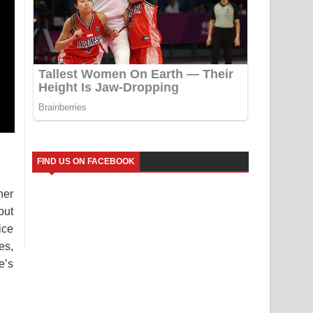
FIND US ON FACEBOOK
her
out
ice
es,
e’s