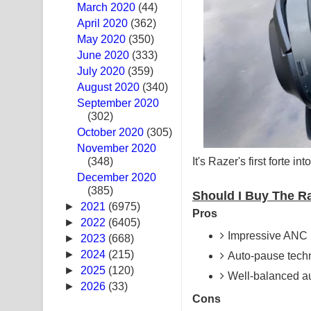
March 2020
(44)
Ras Balan Song Lyrics - රැස් බලන් ගීතයේ පද පෙළ
April 2020
(362)
May 2020
(350)
Hoda sihiyen Song Lyrics - හොද සිහියෙන් ගීතයේ ප
June 2020
(333)
July 2020
(359)
Awanken Song Lyrics - අවංකෙන් ගීතයේ පද පෙළ
August 2020
(340)
September 2020
Pa Sina Song Lyrics - පෑ සිනා ගීතයේ පද පෙළ
(302)
October 2020
Pemwanthiye Song Lyrics - පෙම්වන්තියේ ගීතයේ ප
(305)
November 2020
It's Razer's first forte 
(348)
Manobhawa Song Lyrics - මනෝභව ගීතයේ පද පෙළ
December 2020
(385)
Akahe Indala Song Lyrics - ආකාහේ ඉඳලා ගීතයේ ප
Should I Buy The R
►
2021
(6975)
Pros
Raawaya Song Lyrics - රාවය ගීතයේ පද පෙළ
►
2022
(6405)
Impressive ANC
►
2023
(668)
Saddeta Denna Song Lyrics - සද්දෙට දෙන්න ගීතයේ
►
2024
(215)
Auto-pause tech
►
2025
(120)
Well-balanced a
Kaalaya Song Lyrics - කාලය ගීතයේ පද පෙළ
►
2026
(33)
Cons
Aramuna Song Lyrics - අරමුණ ගීතයේ පද පෙළ