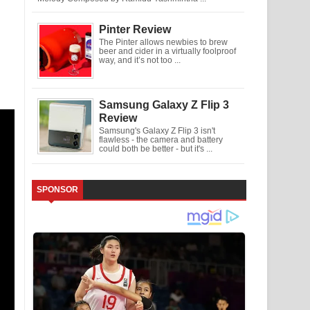
Pinter Review
The Pinter allows newbies to brew
beer and cider in a virtually foolproof
way, and it’s not too ...
Samsung Galaxy Z Flip 3
Review
Samsung's Galaxy Z Flip 3 isn't
flawless - the camera and battery
could both be better - but it's ...
SPONSOR