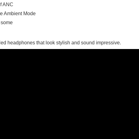
of ANC
 ගීතයේ පද පෙළ
use Ambient Mode
or some
ed headphones that look stylish and sound impressive.
යේ පද පෙළ
තයේ පද පෙළ
 පද පෙළ