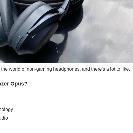
ද පෙළ
ද පෙළ
into the world of non-gaming headphones, and there's a lot to like.
ද පෙළ
azer Opus?
 පද පෙළ
nology
udio