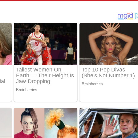
් අනාගතේ ගීතයේ පද පෙළ
තයේ පද පෙළ
 පද පෙළ
තයේ පද පෙළ
 ගීතයේ පද පෙළ
ද පෙළ