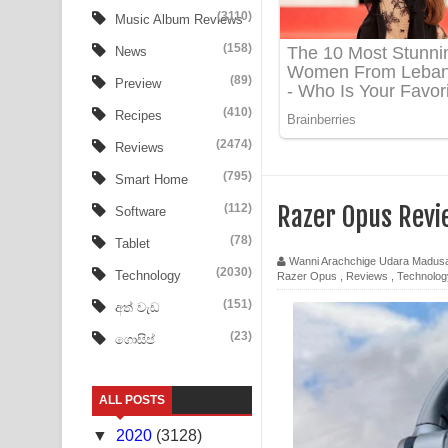
Aye Lanweela Song Lyrics - ආයේ ලංවීලා ගීතයේ පද
(3110)
Music Album Reviews
(158)
Ala purannata Song Lyrics - ආල පුරන්නට ගීතයේ ප
News
(89)
Preview
FEVER DREAM Lyrics - Alex Warren
(410)
Recipes
BTS : Hooligan Lyrics
(2474)
Reviews
Apa Hamuwee Song Lyrics - අප හමුවී ගීතයේ පද ප
(795)
Smart Home
(112)
Razer Opus Revi
Software
PATHINIYE Song Lyrics - පතිනියනේ ගීතයේ පද පෙළ
(78)
Tablet
Sorry Sir Song Lyrics - සොරි සර් ගීතයේ පද පෙළ
Wanni Arachchige Udara Madus
(2030)
Technology
Razer Opus
,
Reviews
,
Technolog
Mathaka Aluthin Liyanna Song Lyrics - මතක අලුති
(151)
අත් වැඩ
(23)
ගොසිප්
Sandak Awith Song Lyrics - සඳක් ඇවිත් ගීතයේ පද 
Swetha Sande Song Lyrics - ශ්වේත සඳේ ගීතයේ පද
ALL POSTS
Ma Igili Giya Lyrics - මා ඉගිලී ගියා ගීතයේ පද පෙළ
▼
2020
(3128)