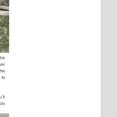
the
ver
the
 to
’ll
ols