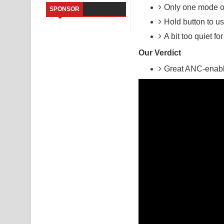
Only one mode 
SPONSOR
Sandata Duka Hithila Song Lyrics - සඳට දුක හිතිලා
Hold button to 
A bit too quiet f
Sihina Song Lyrics - සිහින ගීතයේ පද පෙළ
Our Verdict
Father Song Lyrics - ෆාදර් ගීතයේ පද පෙළ
Great ANC-enabl
Dannawada Mawa Song Lyrics - දන්නවාද මාව ගීත
NEENA Song Lyrics - නීනා ගීතයේ පද පෙළ
Ahimi Wimai Himi Song Lyrics - අහිමි විමයි හිමි ගී
Mathaka Parana Song Lyrics - මතක පාරනා ගීතයේ