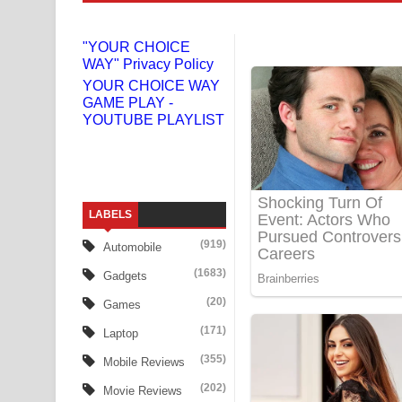
Liyamuda Dan Anagathe Song Lyrics - ලියමුද දැන
"YOUR CHOICE
WAY" Privacy Policy
Doni Song Lyrics - දෝණි ගීතයේ පද පෙළ
YOUR CHOICE WAY
GAME PLAY -
Benthara Palame Song Lyrics - බෙන්තර පාලමේ ගී
YOUTUBE PLAYLIST
Sanda Babalena Song Lyrics - සඳ බැබලෙන ගීතයේ
Adare Wadi Nisa Song Lyrics - ආදරේ වැඩි නිසා ගී
LABELS
UNUHUMA Song Lyrics - උණුහුම ගීතයේ පද පෙළ
(919)
Automobile
Katakara Song Lyrics - කටකාර ගීතයේ පද පෙළ
(1683)
Gadgets
Tharu Yaye Dilena Song Lyrics - තරු යායේ දිලෙනා
(20)
Games
(171)
Laptop
Ow Man Sosa Song Lyrics - ඔව් මං සෝසා ගීතයේ ප
(355)
Mobile Reviews
Heavy Weight Song Lyrics
(202)
Movie Reviews