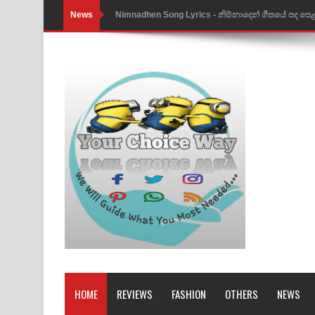
News
Nimnadhen Song Lyrics - නිම්නාදෙන් ගීතයේ පද පෙ
Obamai Mage Adare Song Lyrics - ඔබමයි මගේ ආද
Pansal Gihin Song Lyrics - පන්සල් ගිහිං ගීතයේ පද ප
Ankeliya Song Lyrics - අංකෙළිය ගීතයේ පද පෙළ
DEAR GOD Song Lyrics - ඩියර් ගෝඩ් ගීතයේ පද පෙ
MANAMALA KATHA Song Lyrics - මනමාල කතා ගී
Dai Dai Lyrics - Shakira, Burna Boy | 2026 footbal
Lassana Amma Song Lyrics - ලස්සන අම්මා ගීතයේ
Gemak Deela Song Lyrics - ගේමක් දීලා ගීතයේ පද 
Niwuna Numba Hinda Song Lyrics - නිවුනා නුඹ හින
HOME
REVIEWS
FASHION
OTHERS
NEWS
Numba Dun Aadare Song Lyrics - නුඹ දුන් ආදරේ ග