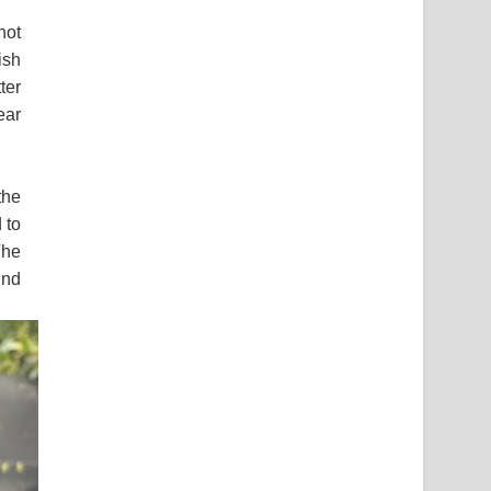
not
ish
ter
ear
the
 to
The
und