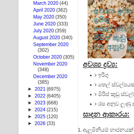
March 2020
(44)
Ras Balan Song Lyrics - රැස් බලන් ගීතයේ පද පෙළ
April 2020
(362)
May 2020
(350)
Hoda sihiyen Song Lyrics - හොද සිහියෙන් ගීතයේ ප
June 2020
(333)
July 2020
(359)
Awanken Song Lyrics - අවංකෙන් ගීතයේ පද පෙළ
August 2020
(340)
September 2020
Pa Sina Song Lyrics - පෑ සිනා ගීතයේ පද පෙළ
(302)
October 2020
Pemwanthiye Song Lyrics - පෙම්වන්තියේ ගීතයේ ප
(305)
අවශ්‍ය ද්‍රව්‍ය:
November 2020
(348)
Manobhawa Song Lyrics - මනෝභව ගීතයේ පද පෙළ
ඉරිගු
December 2020
(385)
Akahe Indala Song Lyrics - ආකාහේ ඉඳලා ගීතයේ ප
තෙල් ස්වල්පයක
►
2021
(6975)
මිරිස් කුඩු ස්වල
Raawaya Song Lyrics - රාවය ගීතයේ පද පෙළ
►
2022
(6405)
►
2023
(668)
රස අනූව ලුණු 
Saddeta Denna Song Lyrics - සද්දෙට දෙන්න ගීතයේ
►
2024
(215)
සාදන ආකාරය:
►
2025
(120)
Kaalaya Song Lyrics - කාලය ගීතයේ පද පෙළ
►
2026
(33)
ඇලුමිනියම් භාජනයක්
Aramuna Song Lyrics - අරමුණ ගීතයේ පද පෙළ