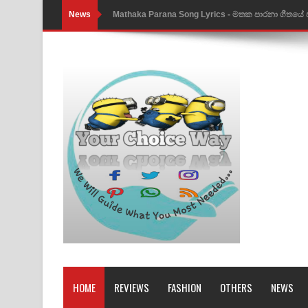
News
Nimnadhen Song Lyrics - නිම්නාදෙන් ගීතයේ පද පෙ
Obamai Mage Adare Song Lyrics - ඔබමයි මගේ ආද
Pansal Gihin Song Lyrics - පන්සල් ගිහිං ගීතයේ පද ප
Ankeliya Song Lyrics - අංකෙළිය ගීතයේ පද පෙළ
DEAR GOD Song Lyrics - ඩියර් ගෝඩ් ගීතයේ පද පෙ
MANAMALA KATHA Song Lyrics - මනමාල කතා ගී
Dai Dai Lyrics - Shakira, Burna Boy | 2026 footbal
Lassana Amma Song Lyrics - ලස්සන අම්මා ගීතයේ
Gemak Deela Song Lyrics - ගේමක් දීලා ගීතයේ පද 
Niwuna Numba Hinda Song Lyrics - නිවුනා නුඹ හින
HOME
REVIEWS
FASHION
OTHERS
NEWS
Numba Dun Aadare Song Lyrics - නුඹ දුන් ආදරේ ග