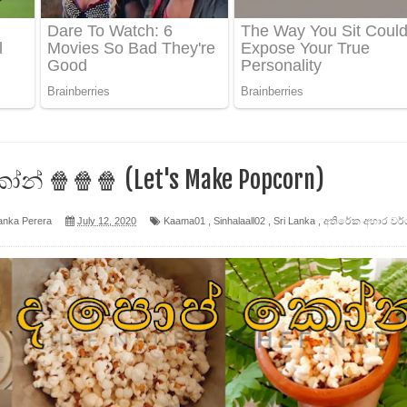
 පෙළ
ද පෙළ
ෙළ
න් 🍿🍿🍿 (Let's Make Popcorn)
anka Perera
July 12, 2020
Kaama01
,
Sinhalaall02
,
Sri Lanka
,
අතිරේක අහාර වර්
න් ලියන්න ගීතයේ පද පෙළ
පෙළ
 පෙළ