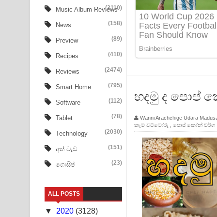
Aye Lanweela Song Lyrics - ආයේ ලංවීලා ගීතයේ පද
(3110)
Music Album Reviews
(158)
Ala purannata Song Lyrics - ආල පුරන්නට ගීතයේ ප
News
(89)
Preview
FEVER DREAM Lyrics - Alex Warren
(410)
Recipes
BTS : Hooligan Lyrics
(2474)
Reviews
Apa Hamuwee Song Lyrics - අප හමුවී ගීතයේ පද ප
(795)
Smart Home
හදමු ද පොප් කෝ
(112)
Software
PATHINIYE Song Lyrics - පතිනියනේ ගීතයේ පද පෙළ
(78)
Tablet
Wanni Arachchige Udara Madus
කෑම වට්ටෝරු
,
පොප් කෝන් වර්ග
Sorry Sir Song Lyrics - සොරි සර් ගීතයේ පද පෙළ
(2030)
Technology
Mathaka Aluthin Liyanna Song Lyrics - මතක අලුති
(151)
අත් වැඩ
(23)
ගොසිප්
Sandak Awith Song Lyrics - සඳක් ඇවිත් ගීතයේ පද 
Swetha Sande Song Lyrics - ශ්වේත සඳේ ගීතයේ පද
ALL POSTS
Ma Igili Giya Lyrics - මා ඉගිලී ගියා ගීතයේ පද පෙළ
▼
2020
(3128)