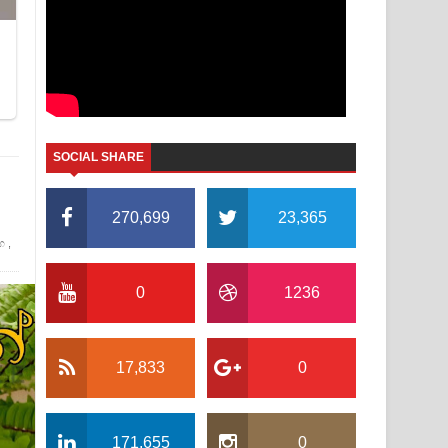
SOCIAL SHARE
270,699
23,365
ග
,
0
1236
17,833
0
171,655
0