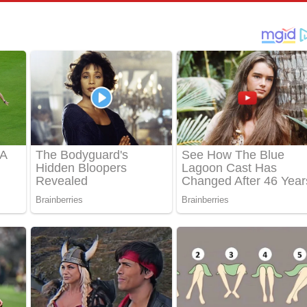
් අනාගතේ ගීතයේ පද පෙළ
තයේ පද පෙළ
 පද පෙළ
තයේ පද පෙළ
 ගීතයේ පද පෙළ
ද පෙළ