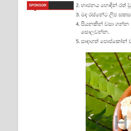
භාජනය හොඳින් රත් වූ
SPONSOR
Sandata Duka Hithila Song Lyrics - සඳට දුක හිතිලා
මද රස්නේට ලිප සකස
Sihina Song Lyrics - සිහින ගීතයේ පද පෙළ
පියනකින් වසා ගන්න .
සොලවන්න.
Father Song Lyrics - ෆාදර් ගීතයේ පද පෙළ
සාදාගත් පොප්කෝන් වල
Dannawada Mawa Song Lyrics - දන්නවාද මාව ගීත
NEENA Song Lyrics - නීනා ගීතයේ පද පෙළ
Ahimi Wimai Himi Song Lyrics - අහිමි විමයි හිමි ගී
Mathaka Parana Song Lyrics - මතක පාරනා ගීතයේ