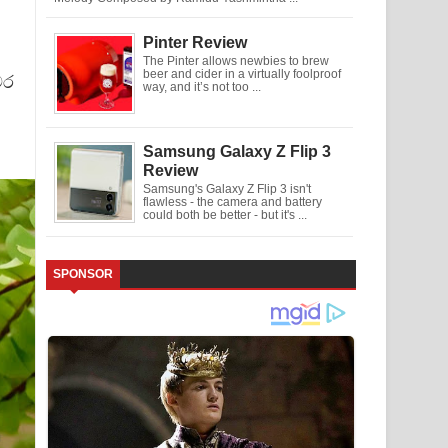
Pinter Review
The Pinter allows newbies to brew
beer and cider in a virtually foolproof
වර
way, and it’s not too ...
Samsung Galaxy Z Flip 3
Review
Samsung's Galaxy Z Flip 3 isn't
flawless - the camera and battery
could both be better - but it's ...
SPONSOR