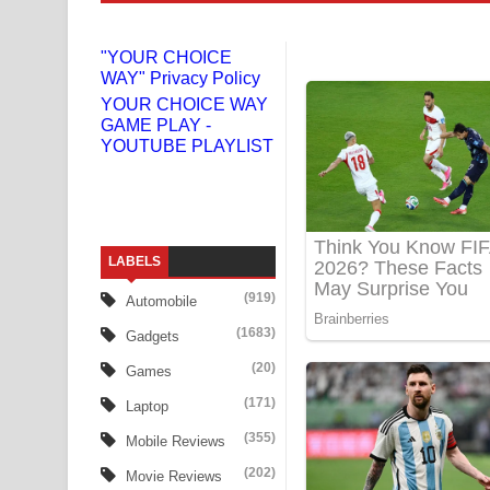
Liyamuda Dan Anagathe Song Lyrics - ලියමුද දැන
"YOUR CHOICE
WAY" Privacy Policy
Doni Song Lyrics - දෝණි ගීතයේ පද පෙළ
YOUR CHOICE WAY
GAME PLAY -
Benthara Palame Song Lyrics - බෙන්තර පාලමේ ගී
YOUTUBE PLAYLIST
Sanda Babalena Song Lyrics - සඳ බැබලෙන ගීතයේ
Adare Wadi Nisa Song Lyrics - ආදරේ වැඩි නිසා ගී
LABELS
UNUHUMA Song Lyrics - උණුහුම ගීතයේ පද පෙළ
(919)
Automobile
Katakara Song Lyrics - කටකාර ගීතයේ පද පෙළ
(1683)
Gadgets
Tharu Yaye Dilena Song Lyrics - තරු යායේ දිලෙනා
(20)
Games
(171)
Laptop
Ow Man Sosa Song Lyrics - ඔව් මං සෝසා ගීතයේ ප
(355)
Mobile Reviews
Heavy Weight Song Lyrics
(202)
Movie Reviews