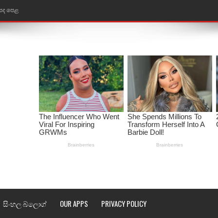
ළ
රේ ගීතයේ පද පෙළ
ෙළ
ළ
තයේ පද පෙළ
l world cup song lyrics
 පද පෙළ
පෙළ
්දා ගීතයේ පද පෙළ
සිංහල බ්ලොග්
OUR APPS
PRIVACY POLICY
ීතයේ පද පෙළ