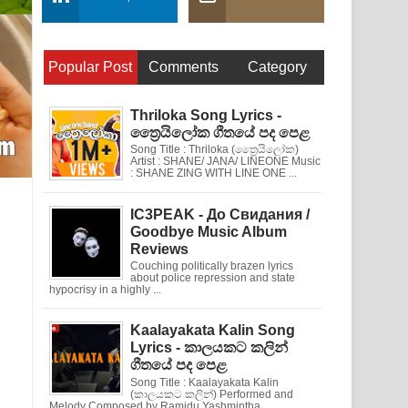
Popular Post
Comments
Category
Thriloka Song Lyrics -
ත්‍රෛයිලෝක ගීතයේ පද පෙළ
Song Title : Thriloka (ත්‍රෛයිලෝක)
Artist : SHANE/ JANA/ LINEONE Music
: SHANE ZING WITH LINE ONE ...
IC3PEAK - До Свидания /
Goodbye Music Album
Reviews
Couching politically brazen lyrics
about police repression and state
hypocrisy in a highly ...
Kaalayakata Kalin Song
Lyrics - කාලයකට කලින්
ගීතයේ පද පෙළ
Song Title : Kaalayakata Kalin
(කාලයකට කලින්) Performed and
Melody Composed by Ramidu Yashmintha ...