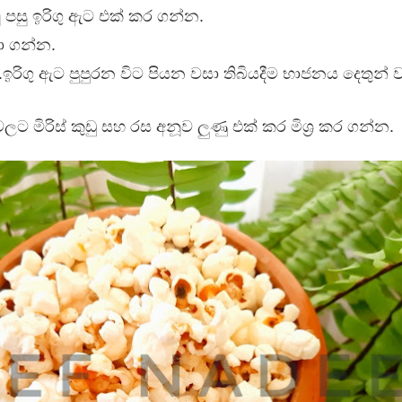
 පසු ඉරිගු ඇට එක් කර ගන්න.
 ගීතයේ පද පෙළ
ා ගන්න.
ඉරිගු ඇට පුපුරන විට පියන වසා තිබියදීම භාජනය දෙතුන් 
ට මිරිස් කුඩු සහ රස අනූව ලුණු එක් කර මිශ්‍ර කර ගන්න.
යේ පද පෙළ
තයේ පද පෙළ
 පද පෙළ