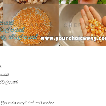
ද පෙළ
ද පෙළ
ද පෙළ
්
්පයක්
ස්වල්පයක්
 පද පෙළ
 ලිප තබා තෙල් එක් කර ගන්න.