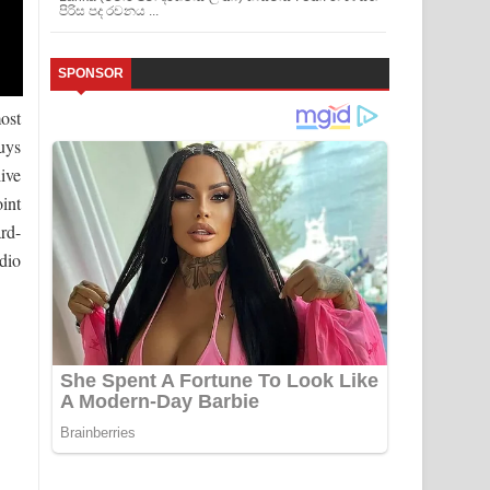
පිරිස පද රචනය ...
SPONSOR
ost
uys
ive
oint
rd-
udio