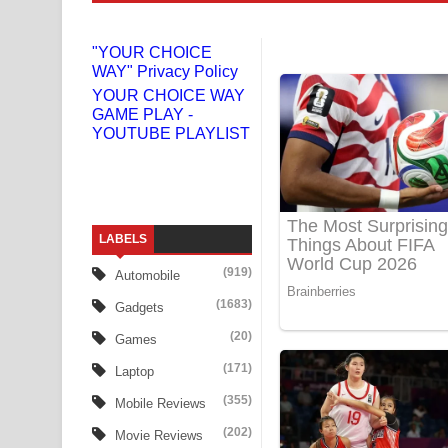
Niwuna Numba Hinda Song Lyrics - නිවුනා නුඹ හින
"YOUR CHOICE
WAY" Privacy Policy
Numba Dun Aadare Song Lyrics - නුඹ දුන් ආදරේ ග
YOUR CHOICE WAY
GAME PLAY -
Liyamuda Dan Anagathe Song Lyrics - ලියමුද දැන
YOUTUBE PLAYLIST
Doni Song Lyrics - දෝණි ගීතයේ පද පෙළ
Benthara Palame Song Lyrics - බෙන්තර පාලමේ ගී
LABELS
Sanda Babalena Song Lyrics - සඳ බැබලෙන ගීතයේ
(919)
Automobile
Adare Wadi Nisa Song Lyrics - ආදරේ වැඩි නිසා ගී
(1683)
Gadgets
UNUHUMA Song Lyrics - උණුහුම ගීතයේ පද පෙළ
(20)
Games
(171)
Laptop
Katakara Song Lyrics - කටකාර ගීතයේ පද පෙළ
(355)
Mobile Reviews
Tharu Yaye Dilena Song Lyrics - තරු යායේ දිලෙනා
(202)
Movie Reviews