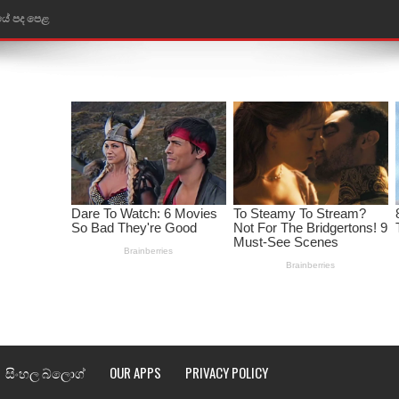
තයේ පද පෙළ
 පද පෙළ
ළ
රේ ගීතයේ පද පෙළ
ෙළ
ළ
තයේ පද පෙළ
l world cup song lyrics
 පද පෙළ
සිංහල බ්ලොග්
OUR APPS
PRIVACY POLICY
පෙළ