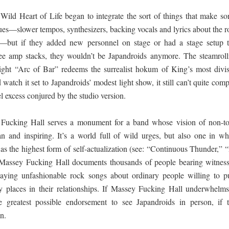
Wild Heart of Life began to integrate the sort of things that make so
es—slower tempos, synthesizers, backing vocals and lyrics about the r
ty—but if they added new personnel on stage or had a stage setup t
ree amp stacks, they wouldn’t be Japandroids anymore. The steamroll
ight “Arc of Bar” redeems the surrealist hokum of King’s most divis
 watch it set to Japandroids’ modest light show, it still can’t quite com
 excess conjured by the studio version.
y Fucking Hall serves a monument for a band whose vision of non-to
an and inspiring. It’s a world full of wild urges, but also one in wh
 as the highest form of self-actualization (see: “Continuous Thunder,”
assey Fucking Hall documents thousands of people bearing witness
laying unfashionable rock songs about ordinary people willing to p
ry places in their relationships. If Massey Fucking Hall underwhelms,
he greatest possible endorsement to see Japandroids in person, if t
n.