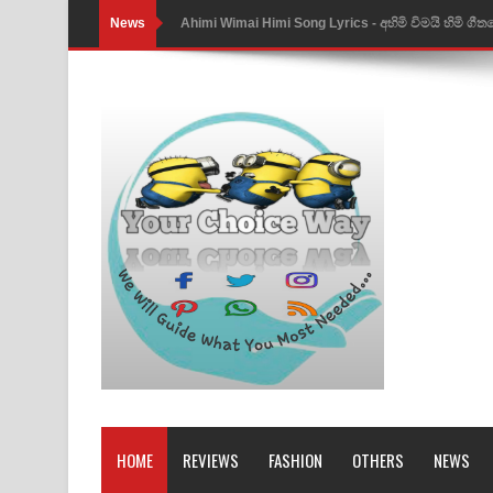
News
Ahimi Wimai Himi Song Lyrics - අහිමි විමයි හිමි ගී
Mathaka Parana Song Lyrics - මතක පාරනා ගීතයේ
Nimnadhen Song Lyrics - නිම්නාදෙන් ගීතයේ පද පෙ
Obamai Mage Adare Song Lyrics - ඔබමයි මගේ ආද
Pansal Gihin Song Lyrics - පන්සල් ගිහිං ගීතයේ පද ප
Ankeliya Song Lyrics - අංකෙළිය ගීතයේ පද පෙළ
DEAR GOD Song Lyrics - ඩියර් ගෝඩ් ගීතයේ පද පෙ
MANAMALA KATHA Song Lyrics - මනමාල කතා ගී
Dai Dai Lyrics - Shakira, Burna Boy | 2026 footbal
Lassana Amma Song Lyrics - ලස්සන අම්මා ගීතයේ
HOME
REVIEWS
FASHION
OTHERS
NEWS
Gemak Deela Song Lyrics - ගේමක් දීලා ගීතයේ පද 