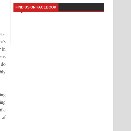
FIND US ON FACEBOOK
ast
e’s
y in
ens
 do
ably
ing
ting
ile
 of