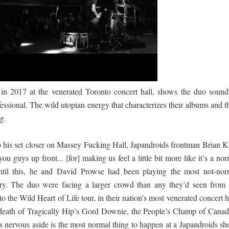
 පෙළ
ද පෙළ
 in 2017 at the venerated Toronto concert hall, shows the duo sound
essional. The wild utopian energy that characterizes their albums and t
ng.
ද පෙළ
o his set closer on Massey Fucking Hall, Japandroids frontman Brian K
u guys up front... [for] making us feel a little bit more like it’s a no
til this, he and David Prowse had been playing the most not-nor
ory. The duo were facing a larger crowd than any they’d seen from 
ද පෙළ
o the Wild Heart of Life tour, in their nation’s most venerated concert h
e death of Tragically Hip’s Gord Downie, the People’s Champ of Canad
 nervous aside is the most normal thing to happen at a Japandroids sh
 පද පෙළ