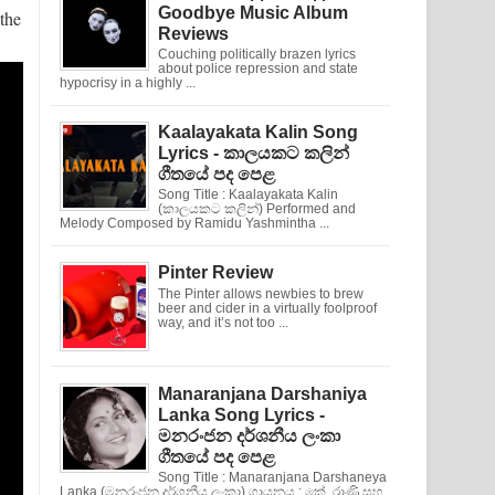
Goodbye Music Album
the
Reviews
Couching politically brazen lyrics
about police repression and state
hypocrisy in a highly ...
Kaalayakata Kalin Song
Lyrics - කාලයකට කලින්
ගීතයේ පද පෙළ
Song Title : Kaalayakata Kalin
(කාලයකට කලින්) Performed and
Melody Composed by Ramidu Yashmintha ...
Pinter Review
The Pinter allows newbies to brew
beer and cider in a virtually foolproof
way, and it’s not too ...
Manaranjana Darshaniya
Lanka Song Lyrics -
මනරංජන දර්ශනීය ලංකා
ගීතයේ පද පෙළ
Song Title : Manaranjana Darshaneya
Lanka (මනරංජන දර්ශනීය ලංකා) ගායනය : කේ. රාණි සහ