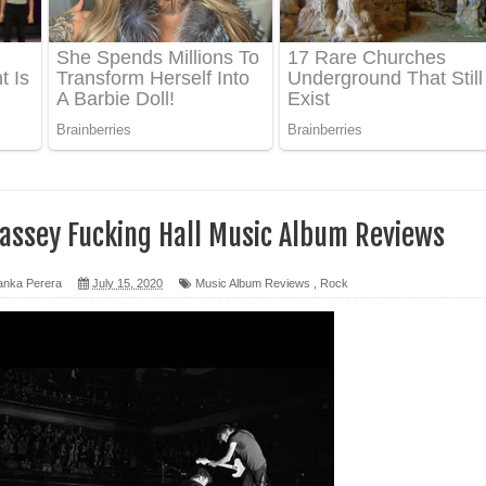
ද පෙළ
 පෙළ
ද පෙළ
assey Fucking Hall Music Album Reviews
ෙළ
anka Perera
July 15, 2020
Music Album Reviews
,
Rock
න් ලියන්න ගීතයේ පද පෙළ
පෙළ