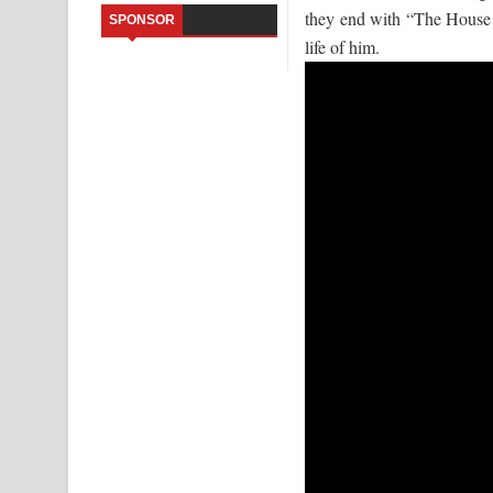
they end with “The House 
SPONSOR
Kaalaya Song Lyrics - කාලය ගීතයේ පද පෙළ
life of him.
Aramuna Song Lyrics - අරමුණ ගීතයේ පද පෙළ
Sandata Duka Hithila Song Lyrics - සඳට දුක හිතිලා
Sihina Song Lyrics - සිහින ගීතයේ පද පෙළ
Father Song Lyrics - ෆාදර් ගීතයේ පද පෙළ
Dannawada Mawa Song Lyrics - දන්නවාද මාව ගීත
NEENA Song Lyrics - නීනා ගීතයේ පද පෙළ