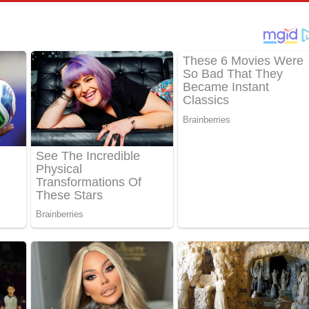
්දා ගීතයේ පද පෙළ
ීතයේ පද පෙළ
් අනාගතේ ගීතයේ පද පෙළ
තයේ පද පෙළ
 පද පෙළ
තයේ පද පෙළ
 ගීතයේ පද පෙළ