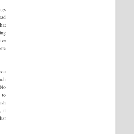
ngs
oad
hat
ing
ive
pete
xic
ich
 “No
 to
ush
 it
hat