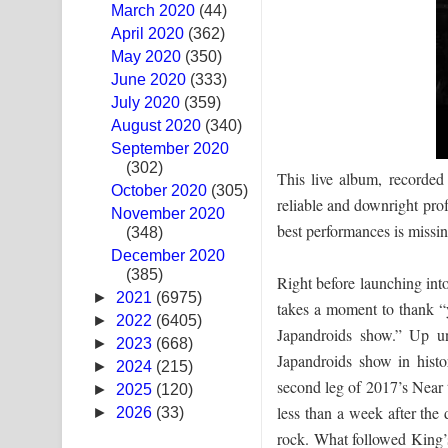
March 2020
(44)
Swetha Sande Song Lyrics - ශ්වේත සඳේ ගීතයේ පද
April 2020
(362)
May 2020
(350)
Ma Igili Giya Lyrics - මා ඉගිලී ගියා ගීතයේ පද පෙළ
June 2020
(333)
July 2020
(359)
Ras Balan Song Lyrics - රැස් බලන් ගීතයේ පද පෙළ
August 2020
(340)
September 2020
Hoda sihiyen Song Lyrics - හොද සිහියෙන් ගීතයේ ප
(302)
This live album, recorded
October 2020
Awanken Song Lyrics - අවංකෙන් ගීතයේ පද පෙළ
(305)
reliable and downright prof
November 2020
best performances is missi
(348)
Pa Sina Song Lyrics - පෑ සිනා ගීතයේ පද පෙළ
December 2020
(385)
Pemwanthiye Song Lyrics - පෙම්වන්තියේ ගීතයේ ප
Right before launching int
►
2021
(6975)
takes a moment to thank “yo
Manobhawa Song Lyrics - මනෝභව ගීතයේ පද පෙළ
►
2022
(6405)
Japandroids show.” Up un
►
2023
(668)
Japandroids show in hist
Akahe Indala Song Lyrics - ආකාහේ ඉඳලා ගීතයේ ප
►
2024
(215)
second leg of 2017’s Near t
►
2025
(120)
Raawaya Song Lyrics - රාවය ගීතයේ පද පෙළ
less than a week after th
►
2026
(33)
rock. What followed King’s
Saddeta Denna Song Lyrics - සද්දෙට දෙන්න ගීතයේ