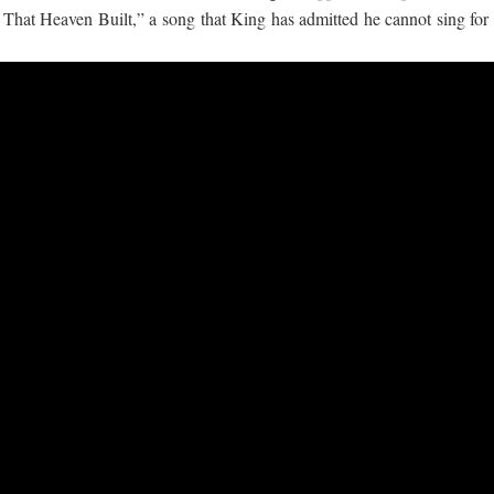
That Heaven Built,” a song that King has admitted he cannot sing for 
 ගීතයේ පද පෙළ
යේ පද පෙළ