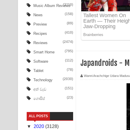
Ow Man Sosa Song Lyrics - ඔව් මං සෝසා ගීතයේ ප
(3110)
Music Album Reviews
(158)
Heavy Weight Song Lyrics
News
(89)
Preview
Aye Lanweela Song Lyrics - ආයේ ලංවීලා ගීතයේ පද
(410)
Recipes
Ala purannata Song Lyrics - ආල පුරන්නට ගීතයේ ප
(2474)
Reviews
FEVER DREAM Lyrics - Alex Warren
(795)
Smart Home
(112)
Japandroids - M
Software
BTS : Hooligan Lyrics
(78)
Tablet
Apa Hamuwee Song Lyrics - අප හමුවී ගීතයේ පද ප
Wanni Arachchige Udara Madus
(2030)
Technology
PATHINIYE Song Lyrics - පතිනියනේ ගීතයේ පද පෙළ
(151)
අත් වැඩ
(23)
ගොසිප්
Sorry Sir Song Lyrics - සොරි සර් ගීතයේ පද පෙළ
Mathaka Aluthin Liyanna Song Lyrics - මතක අලුති
ALL POSTS
Sandak Awith Song Lyrics - සඳක් ඇවිත් ගීතයේ පද 
▼
2020
(3128)