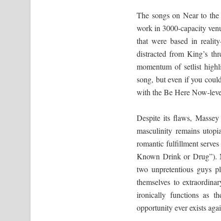
The songs on Near to the 
work in 3000-capacity venu
that were based in reali
distracted from King’s th
momentum of setlist highl
song, but even if you could
with the Be Here Now-level
Despite its flaws, Masse
masculinity remains utopi
romantic fulfillment serves
Known Drink or Drug”). M
two unpretentious guys p
themselves to extraordina
ironically functions as t
opportunity ever exists agai