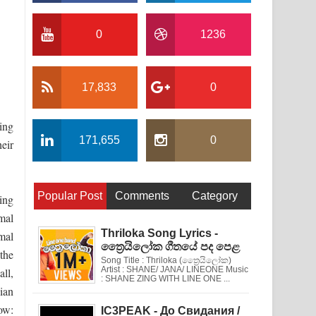
0
1236
17,833
0
ing
171,655
0
heir
Popular Post
Comments
Category
ing
rmal
Thriloka Song Lyrics -
mal
ත්‍රෛයිලෝක ගීතයේ පද පෙළ
the
Song Title : Thriloka (ත්‍රෛයිලෝක)
Artist : SHANE/ JANA/ LINEONE Music
all,
: SHANE ZING WITH LINE ONE ...
ian
ow:
IC3PEAK - До Свидания /