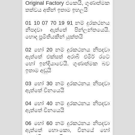
Original Factory එකෙයි, ගුණාත්මක
තත්වය අතින් ඉතාම ඉහලයි
01 10 07 70 19 91 නම් දුරකථනය
නිපදවා ඇත්තේ පින්ලන්තයෙයි.
හොද ප‍්‍රමිතියකින් යුක්තයි
02 හෝ 20 නම් දුරකථනය නිපදවා
ඇත්තේ එක්සත් අරාබි එමීර් රටේ
හෝ ඉන්දියාවෙයි. ගුණාත්මක බව
ඉතාම අඩුයි
03 හෝ 30 නම් දුරකථනය නිපදවා
ඇත්තේ චිනයෙයි
04 හෝ 40 නම් දුරකථනය නිපදවා
ඇත්තේ චිනයෙයි
06 හෝ 60 නම් දුරකථනය නිපදවා
ඇත්තේ හොංකො, චීනයේ හෝ