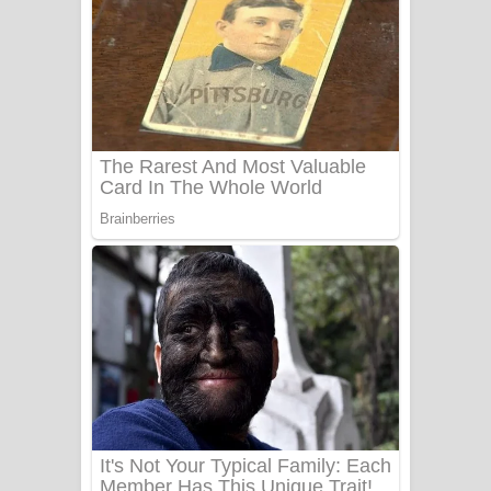
සෝසා ගීතයේ පද පෙළ
Heavy Weight Song Lyrics
Aye Lanweela Song Lyrics - ආයේ
ලංවීලා ගීතයේ පද පෙළ
Ala purannata Song Lyrics - ආල
පුරන්නට ගීතයේ පද පෙළ
FEVER DREAM Lyrics - Alex Warren
BTS : Hooligan Lyrics
Apa Hamuwee Song Lyrics - අප හමුවී
ගීතයේ පද පෙළ