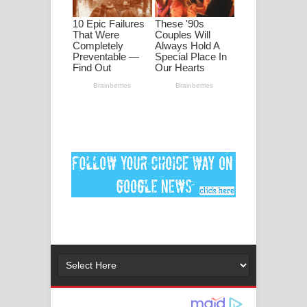
පද පෙළ
DEAR GOD Song Lyrics - ඩියර් ගෝඩ්
ගීතයේ පද පෙළ
MANAMALA KATHA Song Lyrics -
මනමාල කතා ගීතයේ පද පෙළ
Dai Dai Lyrics - Shakira, Burna Boy |
2026 football world cup song lyrics
Lassana Amma Song Lyrics - ලස්සන
අම්මා ගීතයේ පද පෙළ
Gemak Deela Song Lyrics - ගේමක් දීලා