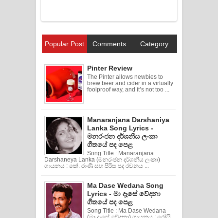
Popular Post
Comments
Category
Pinter Review
The Pinter allows newbies to
brew beer and cider in a virtually
foolproof way, and it’s not too ...
Manaranjana Darshaniya
Lanka Song Lyrics -
මනරංජන දර්ශනීය ලංකා
ගීතයේ පද පෙළ
Song Title : Manaranjana
Darshaneya Lanka (මනරංජන දර්ශනීය ලංකා)
ගායනය : කේ. රාණි සහ පිරිස පද රචනය ...
Ma Dase Wedana Song
Lyrics - මා දෑසේ වේදනා
ගීතයේ පද පෙළ
Song Title : Ma Dase Wedana
(මා දෑසේ වේදනා) ගායනය : රෝයි