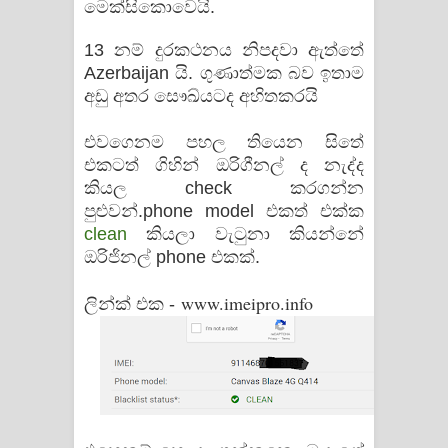
මෙක්සිකොවෙයි.
13 නම් දුරකථනය නිපදවා ඇත්තේ
Azerbaijan යි. ගුණාත්මක බව ඉතාම
අඩු අතර සෞඛ්යටද අහිතකරයි
එවගෙනම පහල තියෙන සිතේ
එකටත් ගිහින් ඔරිගීනල් ද නැද්ද
කියල check කරගන්න
පුළුවන්.phone model එකත් එක්ක
clean
කියලා වැටුනා කියන්නේ
ඔරිජිනල් phone එකක්.
www.imeipro.info
ලින්ක් එක -