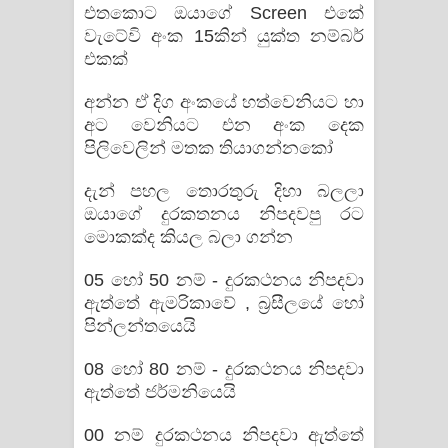
එතකොට ඔයාගේ Screen එකේ
වැටේවි අංක 15කින් යුක්ත නම්බර්
එකක්
අන්න ඒ දිග අංකයේ හත්වෙනියට හා
අට වෙනියට එන අංක දෙක
පිලිවෙලින් මතක තියාගන්නකෝ
දැන් පහල තොරතුරු දිහා බලලා
ඔයාගේ දුරකතනය නිපදවපු රට
මොකක්ද කියල බලා ගන්න
05 හෝ 50 නම් - දුරකථනය නිපදවා
ඇත්තේ ඇමරිකාවේ , බ‍්‍රසීලයේ හෝ
පින්ලන්තයෙයි
08 හෝ 80 නම් - දුරකථනය නිපදවා
ඇත්තේ ජර්මනියෙයි
00 නම් දුරකථනය නිපදවා ඇත්තේ