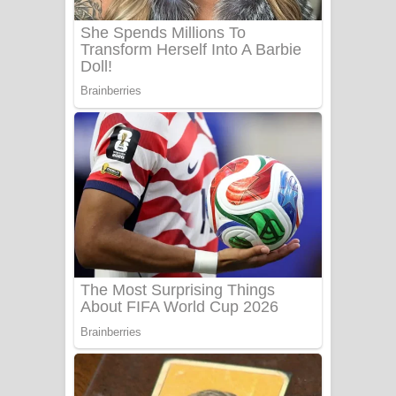
Sanda Babalena Song Lyrics - සඳ
බැබලෙන ගීතයේ පද පෙළ
Adare Wadi Nisa Song Lyrics - ආදරේ
වැඩි නිසා ගීතයේ පද පෙළ
UNUHUMA Song Lyrics - උණුහුම
ගීතයේ පද පෙළ
Katakara Song Lyrics - කටකාර ගීතයේ
පද පෙළ
Tharu Yaye Dilena Song Lyrics - තරු
යායේ දිලෙනා ගීතයේ පද පෙළ
Ow Man Sosa Song Lyrics - ඔව් මං