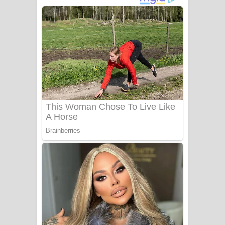
ගීතයේ පද පෙළ
Niwuna Numba Hinda Song Lyrics -
නිවුනා නුඹ හින්දා ගීතයේ පද පෙළ
Numba Dun Aadare Song Lyrics - නුඹ
දුන් ආදරේ ගීතයේ පද පෙළ
Liyamuda Dan Anagathe Song Lyrics
- ලියමුද දැන් අනාගතේ ගීතයේ පද පෙළ
Doni Song Lyrics - දෝණි ගීතයේ පද
පෙළ
Benthara Palame Song Lyrics -
බෙන්තර පාලමේ ගීතයේ පද පෙළ