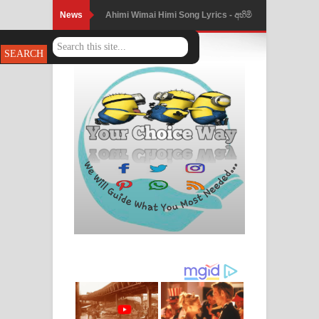
News
Ahimi Wimai Himi Song Lyrics - අහිමි
විමයි හිමි ගීතයේ පද පෙළ
Mathaka Parana Song Lyrics - මතක
පාරනා ගීතයේ පද පෙළ
Nimnadhen Song Lyrics - නිම්නාදෙන්
ගීතයේ පද පෙළ
Obamai Mage Adare Song Lyrics -
ඔබමයි මගේ ආදරේ ගීතයේ පද පෙළ
Pansal Gihin Song Lyrics - පන්සල් ගිහිං
ගීතයේ පද පෙළ
Ankeliya Song Lyrics - අංකෙළිය ගීතයේ