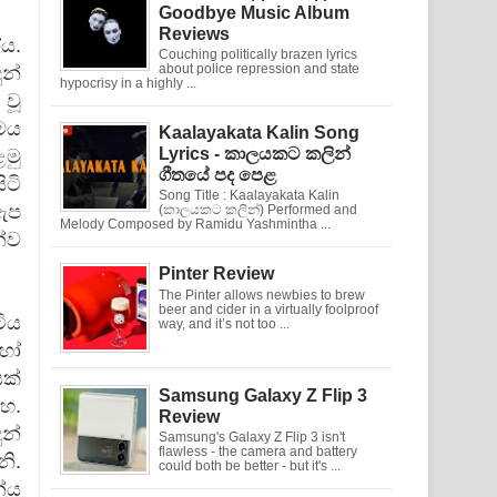
Goodbye Music Album
Reviews
ය.
Couching politically brazen lyrics
ුන්
about police repression and state
hypocrisy in a highly ...
වූ
මය
Kaalayakata Kalin Song
Lyrics - කාලයකට කලින්
මු
ගීතයේ පද පෙළ
ිටි
Song Title : Kaalayakata Kalin
ඇප
(කාලයකට කලින්) Performed and
Melody Composed by Ramidu Yashmintha ...
්ව
Pinter Review
The Pinter allows newbies to brew
beer and cider in a virtually foolproof
ටිය
way, and it’s not too ...
හෝ
සක්
Samsung Galaxy Z Flip 3
හ.
Review
න්
Samsung's Galaxy Z Flip 3 isn't
flawless - the camera and battery
ි.
could both be better - but it's ...
්ය