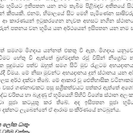
්‍ය භූමියට ඉතිපතන යන නම තැබීම පිළිබඳව අතීතයේ සි
න් කීපයකි. එනම්, හිමාලයේ සිට මෙහි පැමිණෙන සෘෂිවර
ත් ආ කාරණයන් ඉටුකරගෙන නැවත අහසට නගින ස්ථානය
ිවරුන් පතනය වන භූමිය යන අර්ථයෙන් ඉසිපතන යන නම සැ
් සමගම මිගදාය යන්නත් එකතු වී ඇත. මිගදාය යනුවෙ
මට හේතු වී ඇත්තේ බ්‍රහ්මදත්ත රජු විසින් නිග්‍රෝධ 
ක පුදුමයට පත්ව ඔහුත් සමග සිටි මුව රැළටම අභයදානය
ී වීමය. මේ නිසා මුවන්ට අභයදානය දුන් ස්ථානය යන අ
ලෙස අර්ථ දක්වා තිබේ. මේ ආකාර වූ ඓතිහාසික වටිනාකම
ය වසර ගණනාවකට පසු සශ්‍රීකත්වයට පත්කර ඇත්තේ අශ
බුද්ධ චරිතය හා බැඳුණු ඒ භූමියෙහි පිහිටි විශේෂ ස්ථාන අලං
ා පූජා කටයුතු කර තිබේ. අද ඉසිපතන පූජා භූමි
 දක්නට ලැබෙන්නේ ඒ ආරාම සංකීර්ණයේ නටබුන්ය.
ය ලෝක ධාතුං
ර ධම්ම චක්කං