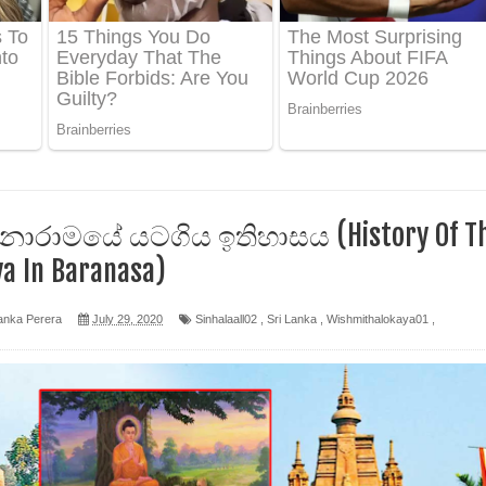
ද පෙළ
ෙළ
ාරාමයේ යටගිය ඉතිහාසය (History Of T
a In Baranasa)
න් ලියන්න ගීතයේ පද පෙළ
anka Perera
July 29, 2020
Sinhalaall02
,
Sri Lanka
,
Wishmithalokaya01
,
පෙළ
 පෙළ