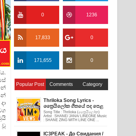
0
1236
17,833
0
171,655
0
ය.
 සේ
Popular Post
Comments
Category
ින්
න්
Thriloka Song Lyrics -
දා
ත්‍රෛයිලෝක ගීතයේ පද පෙළ
්වග
Song Title : Thriloka (ත්‍රෛයිලෝක)
Artist : SHANE/ JANA/ LINEONE Music
ුයි
: SHANE ZING WITH LINE ONE ...
 වූ
IC3PEAK - До Свидания /