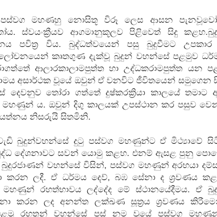
ණු පස්වග මහණහු නොසිතූ විරූ ලෙස ආසන පැනවූවෝ
ෝය. ස්වයංක්‍රීයව ආගමානුකූලව පිළිවෙත් සිදු කළහ.බුද
ය පවිත්‍ර විය. බුද්ධත්වයෙන් පසු බුදුවීමට උපකාර 
ලෝචනයෙන් කෘතගුණ දැක්වූ බුදුන් වහන්සේ පළමුව ධර්
යේ පද පෙළ
ාගත්තේ ආලාරකාලාමපුත්ත හා උද්ධකරාමපුත්ත යන පළ
ායාමය අසාර්ථක වූයේ ඔවුන් ඒ වනවිට ජීවිතයෙන් සමුගෙන ස
න්සේ දෙවනුව තෝරා ගත්තේ දුෂ්කරක්‍රියා කාලයේ තමාට 
තයේ පද පෙළ
මහණුන් ය. ඔවුන් දිගු කාලයක් උපස්ථාන කර පසුව වෙන
‍රයත්නය නිසරුයි සිතමිනි.
 පද පෙළ
ළ
ි බුදුන්වහන්සේ දුටු පස්වග මහණුන්ට ඒ මිථ්‍යාවේ සි
 බුද්ධ දේශනාවට සවන් යොමු කළහ. එනම් ඇසළ පුනු පො
 බුදුරජාණන් වහන්සේ විසින්, පස්වග මහණුන් අරභයා දම්
ේශනා කරන ලදී. ඒ ධර්මය දෙව්, බඹ සේනා ද ශ්‍රවණය කළ
 මහණුන් රහත්භාවය ලද්දේද මේ ස්ථානයේදීමය. ඒ බුදු
නා කරන ලද අනන්ත ලක්ඛණ සූත්‍රය ශ්‍රවණය කිරීමෙන
 පළමු රහතන් වහන්සේ පස් නම වූයේ පස්වග මහණුන