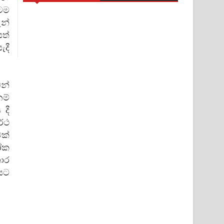
ටම
ුන්
ත්
දී
න්
නම්
 දී
ර්ථ
ක්
ෝක
කාර
යට