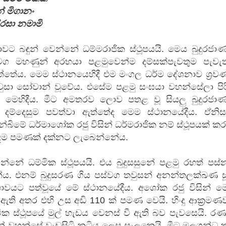
ේ මිගානං
ිරසා නමාමි
වට බඳුන් වෙන්නේ ධම්මරාජික ස්ථූපයයි. මෙය බුදුරජාණ
වග මහණුන් අරභයා පළමුවෙන්ම දම්සක්පැවතුම පැවැත්
ත්තේය. මෙම ස්ථානයෙහිදී එම මංගල ධර්ම දේශනාව ශ්‍රව
ා සෝවාන් වූ​වේය. එසේම පළමු සංඝයා වහන්සේලා පිර
 මෙහිදීය. මීට අමතරව ලොව පතළ වූ සියලු බුදුරජාණ
දම්දෙසුම පවත්වා ඇත්තේද මෙම ස්ථානයේදීය. ඒනිස
ින්බිමේ ධර්මාශෝක රජු විසින් ධර්මරාජික නම් ස්ථූපයක් ක
ාදම පමණක් දක්නට ලැබෙන්නේය.
්නේ ධම්මික ස්ථූපයයි. එය බුදුසසුනේ පළමු රහත් පස්
ේය. එනම් බුදුසරණ ගිය පස්වග තවුසන් අනන්තලක්ඛණ සූත
වයට පත්වූයේ මේ ස්ථානයේදීය. අශෝක රජු විසින් මෙ
 ඇති අතර එහි උස අඩි 110 ක් පමණ වෙයි. හිංදු ආක්‍රම
්මික ස්ථූපයේ මුල් හැඩය වෙනස් වී ඇති බව පැවසෙයි. ර
න් වහන්සේ වැඩසිටි කුටිය ලෙස සැලකෙයි. මීට මූලගන්ධ ක