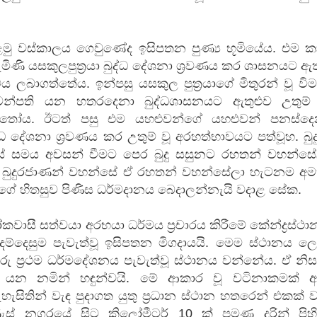
ළමු වස්කාලය ගෙවුණේද ඉසිපතන පුණ්‍ය භූමියේය. එම ක
මිණි යසකුලපුත්‍රයා බුද්ධ දේශනා ශ්‍රවණය කර ශාසනයට ඇත
වය ලබාගත්තේය. ඉන්පසු යසකුල පුත්‍රයාගේ මිතුරන් වූ වි
 ගවන්පති යන හතරදෙනා බුද්ධශාසනයට ඇතුළුව උතුම් 
්තෝය. ඊටත් පසු එම යහළුවන්ගේ යහළුවන් පනස්දෙ
 දේශනා ශ්‍රවණය කර උතුම් වූ අරහත්භාවයට පත්වූහ. බුද
් සමය අවසන් වීමට පෙර බුදු සසුනට රහතන් වහන්සේ
. බුදුරජාණන් වහන්සේ ඒ රහතන් වහන්සේලා හැටනම අම
ේ හිතසුව පිණිස ධර්මදානය බෙදාලන්නැයි වදාළ සේක.
සී සත්වයා අරභයා ධර්මය ප්‍රචාරය කිරීමේ කේන්ද්‍රස්ථ
දම්දෙසුම පැවැත්වූ ඉසිපතන මිගදායයි. මෙම ස්ථානය ල
රු ප්‍රථම ධර්මදේශනය පැවැත්වූ ස්ථානය වන්නේය. ඒ නි
 යන නමින් හඳුන්වයි. මේ ආකාර වූ වටිනාකමක් ඇ
ැසිතින් වැඳ පුදාගත යුතු ප්‍රධාන ස්ථාන හතරෙන් එකක්
ස් නගරයේ සිට කිලෝමීටර් 10 ක් පමණ දුරින් පිහි