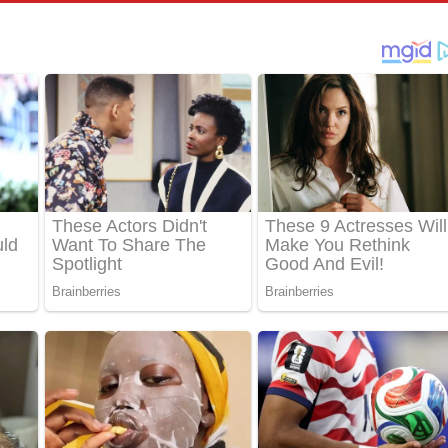
තයේ පද පෙළ
 පද පෙළ
තයේ පද පෙළ
 ගීතයේ පද පෙළ
ද පෙළ
 පෙළ