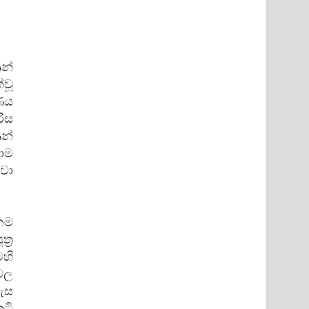
න්
වූ
ණය
ිස
න්
ාම
රවා
නම
්‍ර
හි
ණවල
ණැස
ුටි