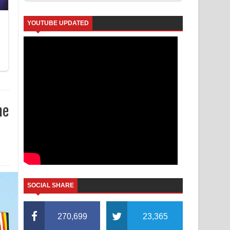
YOUTUBE UPDATED
he
SOCIAL SHARE
270,699
23,365