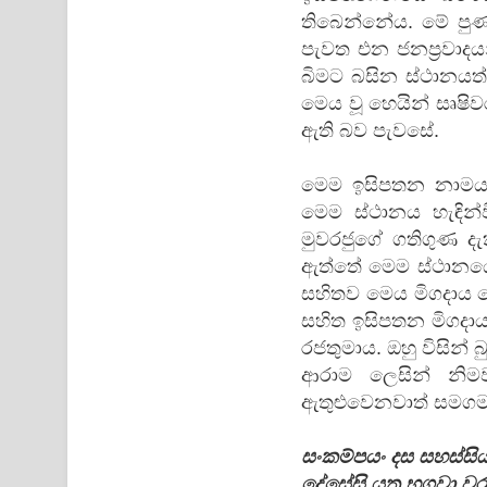
තිබෙන්නේය. මේ පුණ
පැවත එන ජනප්‍රවාදය
බිමට බසින ස්ථානය
මෙය වූ හෙයින් සෘෂ
ඇති බව පැවසේ.
මෙම ඉසිපතන නාමයත
මෙම ස්ථානය හැඳින්වී
මුවරජුගේ ගතිගුණ දැ
ඇත්තේ මෙම ස්ථානයේද
සහිතව මෙය මිගදාය 
සහිත ඉසිපතන මිගදා
රජතුමාය. ඔහු විසින් 
ආරාම ලෙසින් නිමව
ඇතුළුවෙනවාත් සමගම
සංකම්පයං දස සහස්සි
දේසේසි යත්‍ර භගවා ව