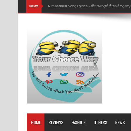
News
Obamai Mage Adare Song Lyrics - ඔබමයි මගේ ආද
Pansal Gihin Song Lyrics - පන්සල් ගිහිං ගීතයේ පද ප
Ankeliya Song Lyrics - අංකෙළිය ගීතයේ පද පෙළ
DEAR GOD Song Lyrics - ඩියර් ගෝඩ් ගීතයේ පද පෙ
MANAMALA KATHA Song Lyrics - මනමාල කතා ගී
Dai Dai Lyrics - Shakira, Burna Boy | 2026 footbal
Lassana Amma Song Lyrics - ලස්සන අම්මා ගීතයේ
Gemak Deela Song Lyrics - ගේමක් දීලා ගීතයේ පද 
Niwuna Numba Hinda Song Lyrics - නිවුනා නුඹ හින
Numba Dun Aadare Song Lyrics - නුඹ දුන් ආදරේ ග
HOME
REVIEWS
FASHION
OTHERS
NEWS
Liyamuda Dan Anagathe Song Lyrics - ලියමුද දැන