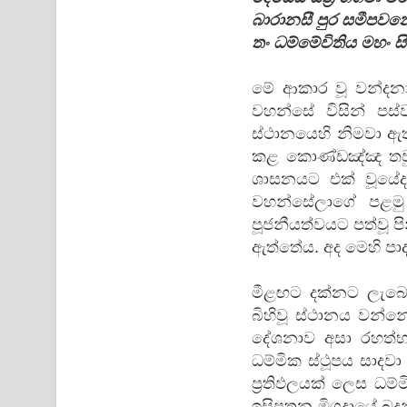
බාරානසී පුර සමීපවන
තං ධම්මේවිතිය මහං ස
මේ ආකාර වූ වන්දනා
වහන්සේ විසින් පස්
ස්ථානයෙහි නිමවා ඇ
කළ කොණ්ඩඤ්ඤ තවුස
ශාසනයට එක් වූයේද
වහන්සේලාගේ පළමු 
පූජනීයත්වයට පත්වූ ප
ඇත්තේය. අද මෙහි ප
මීළඟට දක්නට ලැබෙන
බිහිවූ ස්ථානය වන්න
දේශනාව අසා රහත්භා
ධම්මික ස්ථූපය සාදවා
ප්‍රතිඵලයක් ලෙස ධම
ඉසිපතන මිගදායේ බුදු