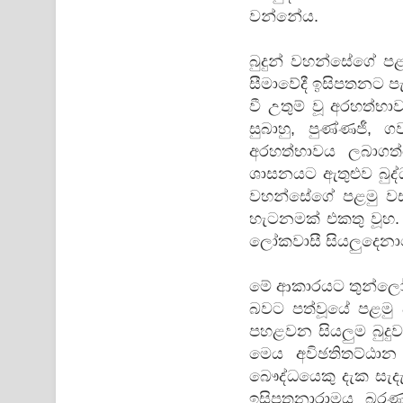
වන්නේය.
බුදුන් වහන්සේගේ ප
සීමාවේදී ඉසිපතනට පැ
වී උතුම් වූ අරහත්භා
සුබාහු, පුණ්ණජී,
අරහත්භාවය ලබාගත
ශාසනයට ඇතුළුව බුද්ධ
වහන්සේගේ පළමු වස
හැටනමක් එකතු වූහ
ලෝකවාසී සියලුදෙනාග
මේ ආකාරයට තුන්ලෝකවා
බවට පත්වූයේ පළමු 
පහළවන සියලුම බුදුව
මෙය අවිඡතිතට්ඨාන
බෞද්ධයෙකු දැක සැදැහ
ඉසිපතනාරාමය බරණැ