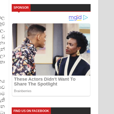
SPONSOR
ාල
ුළු
මල,
වූ
නා
ුන්
ලා
තා
ානය
ොව
සාම
ති
 වන
FIND US ON FACEBOOK
ටා