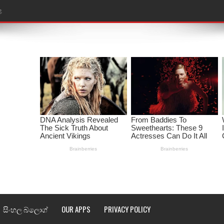
රේ ගීතයේ පද පෙළ
ෙළ
ළ
තයේ පද පෙළ
l world cup song lyrics
 පද පෙළ
පෙළ
්දා ගීතයේ පද පෙළ
ීතයේ පද පෙළ
සිංහල බ්ලොග්
OUR APPS
PRIVACY POLICY
් අනාගතේ ගීතයේ පද පෙළ