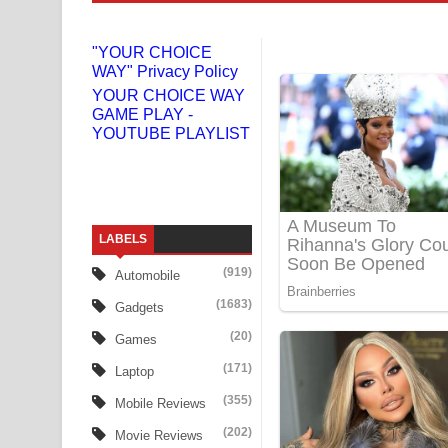
Doni Song Lyrics - දෝණි ගීතයේ පද පෙළ
"YOUR CHOICE
WAY" Privacy Policy
Benthara Palame Song Lyrics - බෙන්තර පාලමේ ගී
YOUR CHOICE WAY
GAME PLAY -
Sanda Babalena Song Lyrics - සඳ බැබලෙන ගීතයේ
YOUTUBE PLAYLIST
Adare Wadi Nisa Song Lyrics - ආදරේ වැඩි නිසා ගී
UNUHUMA Song Lyrics - උණුහුම ගීතයේ පද පෙළ
LABELS
Katakara Song Lyrics - කටකාර ගීතයේ පද පෙළ
(919)
Automobile
Tharu Yaye Dilena Song Lyrics - තරු යායේ දිලෙනා
(1683)
Gadgets
Ow Man Sosa Song Lyrics - ඔව් මං සෝසා ගීතයේ ප
(20)
Games
(171)
Laptop
Heavy Weight Song Lyrics
(355)
Mobile Reviews
Aye Lanweela Song Lyrics - ආයේ ලංවීලා ගීතයේ පද
(202)
Movie Reviews