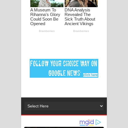
ගීතයේ පද පෙළ
Ankeliya Song Lyrics - අංකෙළිය ගීතයේ
පද පෙළ
DEAR GOD Song Lyrics - ඩියර් ගෝඩ්
ගීතයේ පද පෙළ
MANAMALA KATHA Song Lyrics -
මනමාල කතා ගීතයේ පද පෙළ
Dai Dai Lyrics - Shakira, Burna Boy |
2026 football world cup song lyrics
Lassana Amma Song Lyrics - ලස්සන