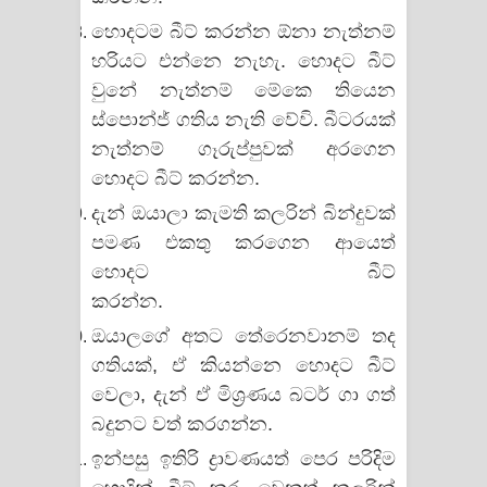
දන්නවාද මාව ගීතයේ පද පෙළ
හොදටම බීට් කරන්න ඕනා නැත්නම්
හරියට එන්නෙ නැහැ. හොදට බීට්
වුනේ නැත්නම් මේකෙ තියෙන
ස්පොන්ජ් ගතිය නැති වේවි. බීටරයක්
නැත්නම් ගෑරුප්පුවක් අරගෙන
හොදට බීට් කරන්න.
දැන් ඔයාලා කැමති කලරින් බින්දුවක්
පමණ එකතු කරගෙන ආයෙත්
හොදට බීට්
කරන්න.
www.yourchoiceway.com
ඔයාලගේ අතට තේරෙනවානම් තද
ගතියක්, ඒ කියන්නෙ හොදට බීට්
වෙලා, දැන් ඒ මිශ්‍රණය බටර් ගා ගත්
බදුනට වත් කරගන්න.
ඉන්පසු ඉතිරි ද්‍රාවණයත් පෙර පරිදිම