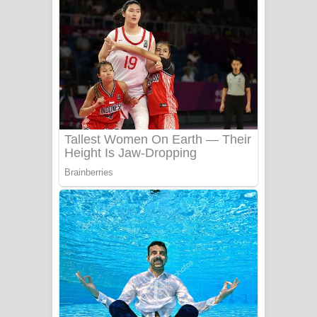
අම්මා ගීතයේ පද පෙළ
Gemak Deela Song Lyrics - ගේමක් දීලා
ගීතයේ පද පෙළ
Niwuna Numba Hinda Song Lyrics -
නිවුනා නුඹ හින්දා ගීතයේ පද පෙළ
Numba Dun Aadare Song Lyrics - නුඹ
දුන් ආදරේ ගීතයේ පද පෙළ
Liyamuda Dan Anagathe Song Lyrics
- ලියමුද දැන් අනාගතේ ගීතයේ පද පෙළ
Doni Song Lyrics - දෝණි ගීතයේ පද
පෙළ