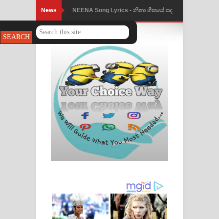
News
NEENA Song Lyrics - නීනා ගීතයේ පද
පෙළ
Ahimi Wimai Himi Song Lyrics - අහිමි
විමයි හිමි ගීතයේ පද පෙළ
Mathaka Parana Song Lyrics - මතක
පාරනා ගීතයේ පද පෙළ
Nimnadhen Song Lyrics - නිම්නාදෙන්
ගීතයේ පද පෙළ
Obamai Mage Adare Song Lyrics -
ඔබමයි මගේ ආදරේ ගීතයේ පද පෙළ
Pansal Gihin Song Lyrics - පන්සල් ගිහිං