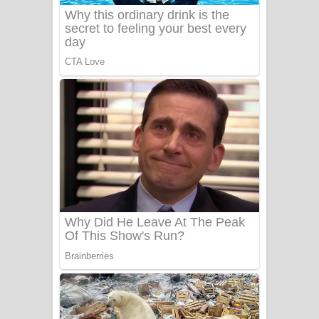
Benthara Palame Song Lyrics -
බෙන්තර පාලමේ ගීතයේ පද පෙළ
Sanda Babalena Song Lyrics - සඳ
බැබලෙන ගීතයේ පද පෙළ
Adare Wadi Nisa Song Lyrics - ආදරේ
වැඩි නිසා ගීතයේ පද පෙළ
UNUHUMA Song Lyrics - උණුහුම
ගීතයේ පද පෙළ
Katakara Song Lyrics - කටකාර ගීතයේ
පද පෙළ
Tharu Yaye Dilena Song Lyrics - තරු