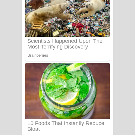
යායේ දිලෙනා ගීතයේ පද පෙළ
Ow Man Sosa Song Lyrics - ඔව් මං
සෝසා ගීතයේ පද පෙළ
Heavy Weight Song Lyrics
Aye Lanweela Song Lyrics - ආයේ
ලංවීලා ගීතයේ පද පෙළ
Ala purannata Song Lyrics - ආල
පුරන්නට ගීතයේ පද පෙළ
FEVER DREAM Lyrics - Alex Warren
BTS : Hooligan Lyrics