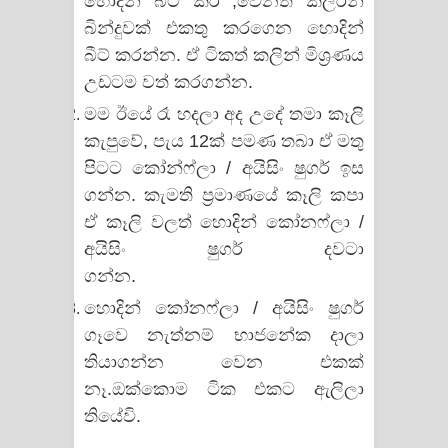
හොදින් බීට් කර ,වෙනත් කලරින්
බින්දුවක් එකතු කරගෙන හොදින්
බීට් කරන්න. ඒ ටිකත් කලින් මිශ්‍රණය
උඩටම වත් කරගන්න.
මම ඊයේ රෑ හදලා අද උදේ තමා කෑලි
කැපුවේ, පැය 12ක් පමණ තබා ඒ මතු
පිටට කෝන්ෆ්ලා / අයිසිං ෂුගර් ඉස
ගන්න. කැමති ප්‍රමාණයේ කෑලි කපා
ඒ කෑලි වලත් හොදින් කෝනෆ්ලා /
අයිසිං ෂුගර් දවටා
ගන්න.
www.yourchoiceway.com
හොදින් කෝනෆ්ලා / අයිසිං ෂුගර්
ගෑවෙ නැත්නම් භාජනේක දාලා
තියාගන්න වෙන එකක්
නෑ.ඔක්කොම ටික එකට ඇලිලා
තියේවි.