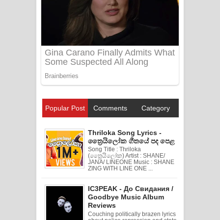
Popular Post
Comments
Category
Thriloka Song Lyrics -
ත්‍රෛයිලෝක ගීතයේ පද පෙළ
Song Title : Thriloka
(ත්‍රෛයිලෝක) Artist : SHANE/
JANA/ LINEONE Music : SHANE
ZING WITH LINE ONE ...
IC3PEAK - До Свидания /
Goodbye Music Album
Reviews
Couching politically brazen lyrics