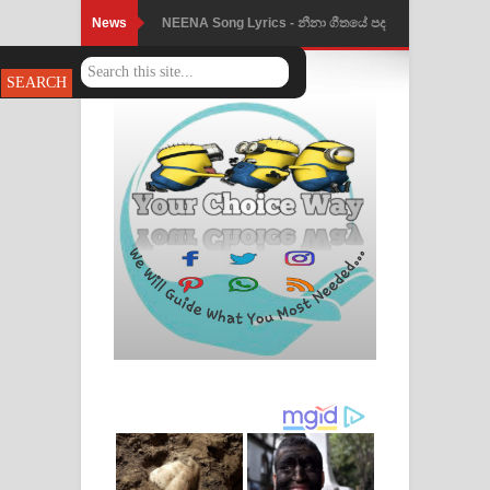
News
NEENA Song Lyrics - නීනා ගීතයේ පද
පෙළ
Ahimi Wimai Himi Song Lyrics - අහිමි
විමයි හිමි ගීතයේ පද පෙළ
Mathaka Parana Song Lyrics - මතක
පාරනා ගීතයේ පද පෙළ
Nimnadhen Song Lyrics - නිම්නාදෙන්
ගීතයේ පද පෙළ
Obamai Mage Adare Song Lyrics -
ඔබමයි මගේ ආදරේ ගීතයේ පද පෙළ
Pansal Gihin Song Lyrics - පන්සල් ගිහිං