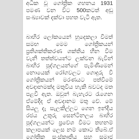
අධික වූ ගෝත්‍රික ගහනය 1931
පමණ වන විට 500කටත් අඩු
සංඛ්‍යාවක් දක්වා පහත වැටී ඇත.
බාහිර ලෝකයෙන් හුදෙකලා වීමත්
සමඟ මෙම ගෝත්‍රිකයන්
ප්‍රතිශක්තිකරණ ශක්තිය හීන වීම
වැනි තත්ත්වයන්ට ලක්වන බැවින්
බාහිර පුද්ගලයන්ගේ පැමිණීමෙන්
නොයෙක් රෝගවලට ගොදුරු වී
ගෝත්‍රිකයන් මරණයට පත්වීමේ
අවදානමක්ද මතුවිය හැකි බවටද මත
පළවී ඇත. ඔවුන් බැහැරට රැගෙන
ඒමේදීද ඒ අවදානම මතු වේ. මේ
සියලු දෑ සැලකිල්ලට ගෙන ඉන්දීය
රජය උතුරු සෙන්ටිනලය බාහිර
පුද්ගලයන්ට ප්‍රවේශ වීමට තහනම්
කලාපයක් ලෙස නම් කොට තිබේ.ඒ
ගෝත්‍රික සංස්කෘතිය සහ සමාජ