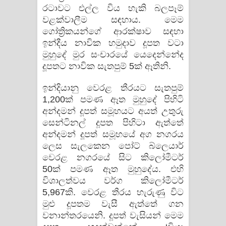
රටාවට එල්ල විය හැකි බලපෑම්
වළක්වාලීම සඳහාය. මෙම
ගෝත්‍රිකයන්ගේ ආරක්ෂාව සඳහා
ඉන්දීය නාවික හමුදාව දූපත වටා
මුහුදේ මුර සංචාරයේ යෙදෙන්නේද
දූපතට නාවික සැතපුම් 5ක් ඈතිනි.
ඉන්දියානු වෙරළ තීරයට සැතපුම්
1,200ක් පමණ ඈත මුහුදේ පිහිටි
අන්දමන් දූපත් සමූහයට අයත් උතුරු
සෙන්ටිනල් දූපත පිහිටා ඇත්තේ
අන්දමන් දූපත් සමූහයේ අග නගරය
ලෙස සැලකෙන පෝට් බ්ලෙයාර්
වෙරළ නගරයේ සිට කිලෝමීටර්
50ක් පමණ ඈත මුහුදේය. එහි
විශාලත්වය වර්ග කිලෝමීටර්
5,967කි. වෙරළ තීරය හැරුණු විට
මුළු දූපතම වැසී ඇත්තේ ගන
වනාන්තරයෙනි. දූපත් වැසියන් මෙම