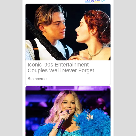
අම්මා ගීතයේ පද පෙළ
Gemak Deela Song Lyrics - ගේමක් දීලා
ගීතයේ පද පෙළ
Niwuna Numba Hinda Song Lyrics -
නිවුනා නුඹ හින්දා ගීතයේ පද පෙළ
Numba Dun Aadare Song Lyrics - නුඹ
දුන් ආදරේ ගීතයේ පද පෙළ
Liyamuda Dan Anagathe Song Lyrics
- ලියමුද දැන් අනාගතේ ගීතයේ පද පෙළ
Doni Song Lyrics - දෝණි ගීතයේ පද
පෙළ