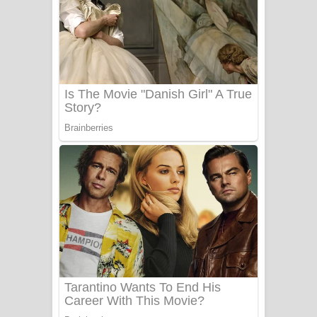
යායේ දිලෙනා ගීතයේ පද පෙළ
Ow Man Sosa Song Lyrics - ඔව් මං
සෝසා ගීතයේ පද පෙළ
Heavy Weight Song Lyrics
Aye Lanweela Song Lyrics - ආයේ
ලංවීලා ගීතයේ පද පෙළ
Ala purannata Song Lyrics - ආල
පුරන්නට ගීතයේ පද පෙළ
FEVER DREAM Lyrics - Alex Warren
BTS : Hooligan Lyrics