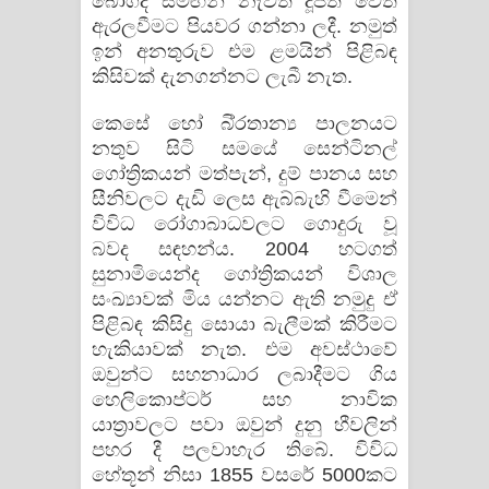
බෝගද සමඟින් නැවත දූපත වෙත
ඇරලවීමට පියවර ගන්නා ලදී. නමුත්
ඉන් අනතුරුව එම ළමයින් පිළිබඳ
කිසිවක් දැනගන්නට ලැබී නැත.
කෙසේ හෝ බි්‍රතාන්‍ය පාලනයට
නතුව සිටි සමයේ සෙන්ටිනල්
ගෝත්‍රිකයන් මත්පැන්, දුම් පානය සහ
සීනිවලට දැඩි ලෙස ඇබ්බැහි වීමෙන්
විවිධ රෝගාබාධවලට ගොදුරු වූ
බවද සඳහන්ය. 2004 හටගත්
සුනාමියෙන්ද ගෝත්‍රිකයන් විශාල
සංඛ්‍යාවක් මිය යන්නට ඇති නමුදු ඒ
පිළිබඳ කිසිදු සොයා බැලීමක් කිරීමට
හැකියාවක් නැත. එම අවස්ථාවේ
ඔවුන්ට සහනාධාර ලබාදීමට ගිය
හෙලිකොප්ටර් සහ නාවික
යාත්‍රාවලට පවා ඔවුන් දුනු හීවලින්
පහර දී පලවාහැර තිබේ. විවිධ
හේතූන් නිසා 1855 වසරේ 5000කට