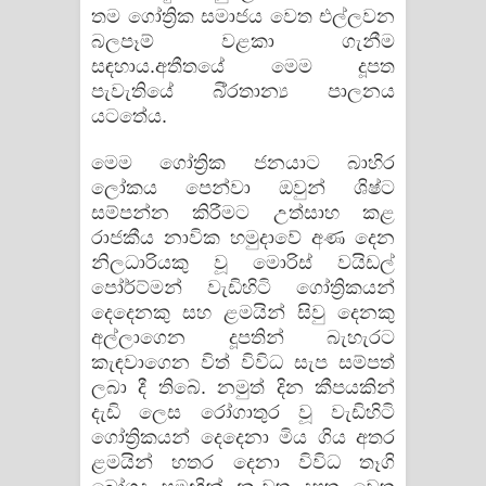
තම ගෝත්‍රික සමාජය වෙත එල්ලවන
බලපෑම් වළකා ගැනීම
සඳහාය.අතීතයේ මෙම දූපත
පැවැතියේ බි්‍රතාන්‍ය පාලනය
යටතේය.
මෙම ගෝත්‍රික ජනයාට බාහිර
ලෝකය පෙන්වා ඔවුන් ශිෂ්ට
සම්පන්න කිරීමට උත්සාහ කළ
රාජකීය නාවික හමුදාවේ අණ දෙන
නිලධාරියකු වූ මොරිස් වයිඩල්
පෝර්ට්මන් වැඩිහිටි ගෝත්‍රිකයන්
දෙදෙනකු සහ ළමයින් සිවු දෙනකු
අල්ලාගෙන දූපතින් බැහැරට
කැඳවාගෙන විත් විවිධ සැප සම්පත්
ලබා දී තිබේ. නමුත් දින කීපයකින්
දැඩි ලෙස රෝගාතුර වූ වැඩිහිටි
ගෝත්‍රිකයන් දෙදෙනා මිය ගිය අතර
ළමයින් හතර දෙනා විවිධ තෑගි