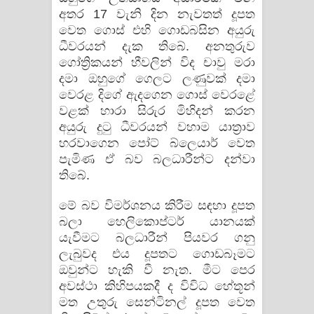
අතර 17 වැනි දින නැවතත් දූපත
වෙත ගොස් එහි ගොඩබසින අයුරු
ධීවරයන් දැක තිබේ. අනතුරුව
ගෝත්‍රිකයන් හීවලින් විද චාවු මරා
දමා ඔහුගේ ගෙලට ලණුවක් දමා
වෙරළ දිගේ ඇදගෙන ගොස් වෙරළේ
වළක් හාරා සිරුර මිහිදන් කරන
අයුරු දුටු ධීවරයන් වහාම යාත්‍රාව
හරවාගෙන පෝට් බ්ලෙයාර් වෙත
පැමිණ ඒ බව බලධාරීන්ට දන්වා
තිබේ.
මේ බව විමර්ශනය කිරීම සඳහා දූපත
බලා හෙලිකොප්ටර් යානයක්
යැවීමට බලධාරීන් පියවර ගනු
ලැබුවද එය දූපතට ගොඩබෑමට
ඔවුන්ට හැකි වී නැත. මීට පෙර
අවස්ථා කිහිපයකදී ද විවිධ හේතූන්
මත උතුරු සෙන්ටිනල් දූපත වෙත