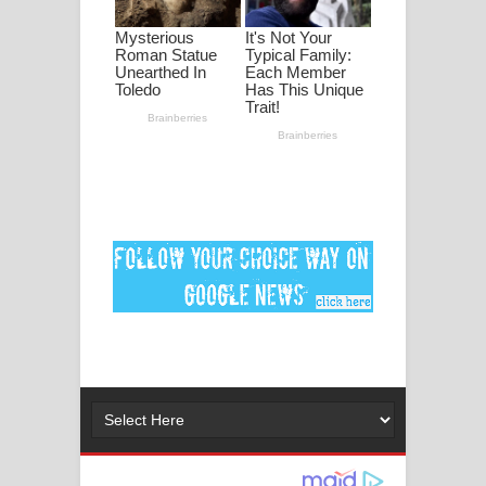
ගීතයේ පද පෙළ
Ankeliya Song Lyrics - අංකෙළිය ගීතයේ
පද පෙළ
DEAR GOD Song Lyrics - ඩියර් ගෝඩ්
ගීතයේ පද පෙළ
MANAMALA KATHA Song Lyrics -
මනමාල කතා ගීතයේ පද පෙළ
Dai Dai Lyrics - Shakira, Burna Boy |
2026 football world cup song lyrics
Lassana Amma Song Lyrics - ලස්සන