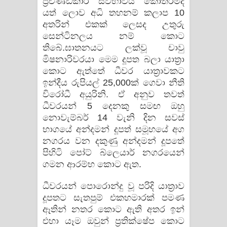
ප්‍රචණ්ඩකාරී ස්වභාවය කොතරම්ද
යත් ලොව අධි තහනම් කලාප 10
අතරින් එකක් ලෙසද උතුරු
සෙන්ටිනලය නම් කොට
තිබේ.ඝාතනයට ලක්වූ චාවු
මිෂනාරිවරයා මෙම දූපත බලා යාත්‍රා
කොට ඇත්තේ ධීවර යාත්‍රාවකට
ඉන්දීය රුපියල් 25,000ක් ගෙවා නීති
විරෝධී අයුරිනි. ඒ අනුව තවත්
ධීවරයන් 5 දෙනකු සමඟ ඔහු
නොවැම්බර් 14 වැනි දින සවස්
භාගයේ අන්දමන් දූපත් සමූහයේ අග
නගරය වන දකුණු අන්දමන් දූපතේ
පිහිටි පෝට් බ්ලෙයාර් නගරයෙන්
ගමන ආරම්භ කොට ඇත.
ධීවරයන් පොරොන්දු වූ පරිදි යාත්‍රාව
දූපතට සැතපුම් එකහමාරක් පමණ
ඈතින් නතර කොට ඇති අතර ඉන්
එහා යෑම ඔවුන් ප්‍රතික්ෂේප කොට