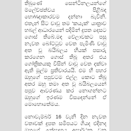
තිබුණේ සෙන්ටිනලයන්ගේ
ම්ලේච්ඡත්වය පිළිබඳ
හො¼දාකාරවම දන්නා බැවිනි.
එතැන් සිට චාවු තම ‘කයැක්’ යාත්‍රාව
හබල් ආධාරයෙන් පදිමින් දූපත දෙසට
ගොස් තිබේ.මඳ වේලාවකට පසු
නැවත බෝට්ටුව වෙත පැමිණි චාවු
අත වූ බයිබලය හීයක් පසාරු
කරගෙන ගොස් තිබූ අතර එය
ගෝත්‍රිකයකු විසින් චාවු වෙත දක්වා
ඇති මුල්ම ප්‍රතිචාරයයි. එම හී පහර
ඔහුගේ පපුවටම එල්ල කොට තිබූ
අතර ඔහු තමා අත වූ බයිබලයෙන්
පපුව ආවරණය කර නොගන්නට
ඔහුගේ ඉරණම විසඳෙන්නේ ඒ
මොහොතේමය.
නොවැම්බර් 16 වැනි දින නැවත
වතාවක් දූපත සමීපයට ගියද එදිනද
ඔහුගේ උත්සාහය අසාර්ථක වන