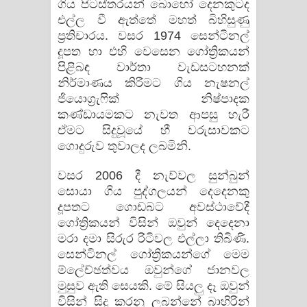
ගිය පිටස්තරයන් බොහෝ දෙනකුටද
එල්ල වී ඇත්තේ මහත් බිහිසුණු
ප්‍රතිචාරය. වසර 1974 සෙන්ටිනල්
දූපත හා එහි වෙසෙන ගෝත්‍රිකයන්
පිළිබඳ වාර්තා වැඩසටහනක්
නිර්මාණය කිරීමට ගිය නැෂනල්
ජියොග්‍රැෆික් නිෂ්පාදක
කණ්ඩායමකට නැවත ආපසු හැරී
ඒමට සිදුවූයේ හී වරුසාවකට
ගොදුරුව තුවාලද ලබමිනි.
වසර 2006 දී නැව්වල සුන්බුන්
සොයා ගිය පුද්ගලයන් දෙදෙනකු
දූපතට ගොඩබට අවස්ථාවේදී
ගෝත්‍රිකයන් විසින් ඔවුන් දෙදෙනා
මරා දමා සිරුර රිටිවල එල්ලා තිබිණි.
සෙන්ටිනල් ගෝත්‍රිකයන්ගේ මෙම
ම්ලේච්ඡත්වය ඔවුන්ගේ ජානවල
මුසුව ඇති සෙයකි. මේ සියලු දෑ ඔවුන්
විසින් සිදු කරනු ලබන්නේ බාහිරින්