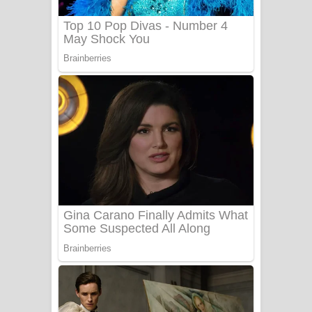
Benthara Palame Song Lyrics -
බෙන්තර පාලමේ ගීතයේ පද පෙළ
Sanda Babalena Song Lyrics - සඳ
බැබලෙන ගීතයේ පද පෙළ
Adare Wadi Nisa Song Lyrics - ආදරේ
වැඩි නිසා ගීතයේ පද පෙළ
UNUHUMA Song Lyrics - උණුහුම
ගීතයේ පද පෙළ
Katakara Song Lyrics - කටකාර ගීතයේ
පද පෙළ
Tharu Yaye Dilena Song Lyrics - තරු