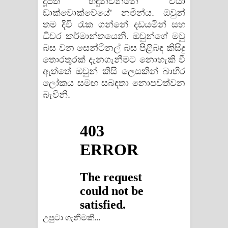
දූපත හඳුන්වන්නේ ‘චියා
ඩාක්වොක්වේයේ’ නමින්ය. ඔවුන්
තම දිවි රැක ගන්නේ දඩයමින් සහ
ධීවර කර්මාන්තයෙනි. ඔවුන්ගේ මවු
බස වන සෙන්ටිනල් බස පිළිබඳ කිසිදු
තොරතුරක් දැනගැනීමට නොහැකි වී
ඇත්තේ ඔවුන් කිසි ලෙසකින් බාහිර
ලෝකය සමඟ සබඳතා නොපවත්වන
බැවිනි.
උපුටා ගැනීමකි...