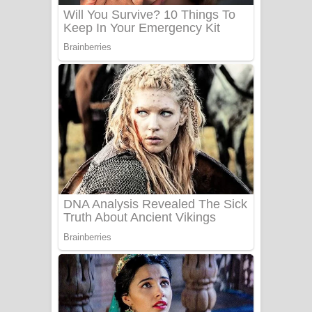
Sanda Babalena Song Lyrics - සඳ
බැබලෙන ගීතයේ පද පෙළ
Adare Wadi Nisa Song Lyrics - ආදරේ
වැඩි නිසා ගීතයේ පද පෙළ
UNUHUMA Song Lyrics - උණුහුම
ගීතයේ පද පෙළ
Katakara Song Lyrics - කටකාර ගීතයේ
පද පෙළ
Tharu Yaye Dilena Song Lyrics - තරු
යායේ දිලෙනා ගීතයේ පද පෙළ
Ow Man Sosa Song Lyrics - ඔව් මං