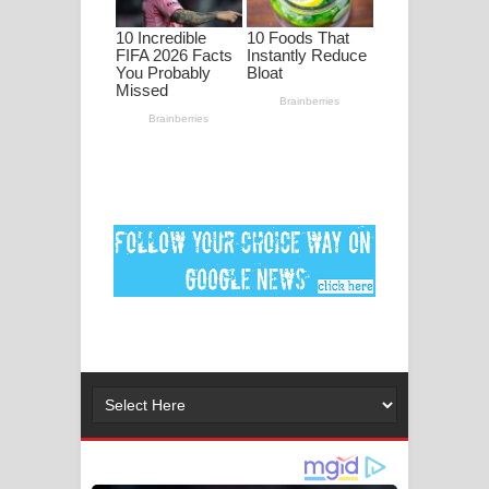
පද පෙළ
DEAR GOD Song Lyrics - ඩියර් ගෝඩ්
ගීතයේ පද පෙළ
MANAMALA KATHA Song Lyrics -
මනමාල කතා ගීතයේ පද පෙළ
Dai Dai Lyrics - Shakira, Burna Boy |
2026 football world cup song lyrics
Lassana Amma Song Lyrics - ලස්සන
අම්මා ගීතයේ පද පෙළ
Gemak Deela Song Lyrics - ගේමක් දීලා