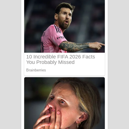
ගීතයේ පද පෙළ
Niwuna Numba Hinda Song Lyrics -
නිවුනා නුඹ හින්දා ගීතයේ පද පෙළ
Numba Dun Aadare Song Lyrics - නුඹ
දුන් ආදරේ ගීතයේ පද පෙළ
Liyamuda Dan Anagathe Song Lyrics
- ලියමුද දැන් අනාගතේ ගීතයේ පද පෙළ
Doni Song Lyrics - දෝණි ගීතයේ පද
පෙළ
Benthara Palame Song Lyrics -
බෙන්තර පාලමේ ගීතයේ පද පෙළ