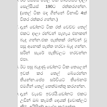
සෙල්සියස් 190ට රත්කරගන්න.
(තෙල් ටික මද ගින්නේ විනාඩි 4ක්
විතර රත්කර ගන්න.)
දැන් ඩෝනට් ටික රත් වෙච්ච තෙල්
එකට දාලා රන්වන් පැහැය එනකන්
බැද ගන්න.එක පැත්තක් රන්වන් වූ
පසු අනෙක් පැත්ත හරවා බැද ගන්න.
සරින් සැරේ පැතිවලට හරවන්න
එපා.
ඊට පසු බැදුණු ඩෝනට් ටික තෙලෙන්
ඉවත් කර තෙල් බේරෙන්න
තියන්න.පේප සර්වියට් තිබේනම්
එමගින් තෙල් තෙත්මාත්තු කරගන්න.
දැන් වැඩේ ඉවරයි.ඩෝනට් එකට
උඩින් ඔබ කැමති දෙයක් (චොක්ලට්
ක්‍රීම්, අයිසින්) අලේප කරගන්න.