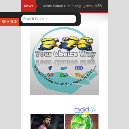
News
Ahimi Wimai Himi Song Lyrics - අහිමි
විමයි හිමි ගීතයේ පද පෙළ
Mathaka Parana Song Lyrics - මතක
පාරනා ගීතයේ පද පෙළ
Nimnadhen Song Lyrics - නිම්නාදෙන්
ගීතයේ පද පෙළ
Obamai Mage Adare Song Lyrics -
ඔබමයි මගේ ආදරේ ගීතයේ පද පෙළ
Pansal Gihin Song Lyrics - පන්සල් ගිහිං
ගීතයේ පද පෙළ
Ankeliya Song Lyrics - අංකෙළිය ගීතයේ