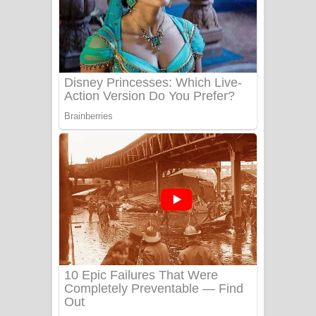
සෝසා ගීතයේ පද පෙළ
Heavy Weight Song Lyrics
Aye Lanweela Song Lyrics - ආයේ
ලංවීලා ගීතයේ පද පෙළ
Ala purannata Song Lyrics - ආල
පුරන්නට ගීතයේ පද පෙළ
FEVER DREAM Lyrics - Alex Warren
BTS : Hooligan Lyrics
Apa Hamuwee Song Lyrics - අප හමුවී
ගීතයේ පද පෙළ