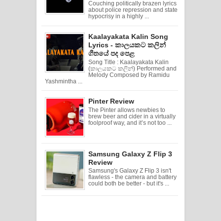
Couching politically brazen lyrics
about police repression and state
hypocrisy in a highly ...
Kaalayakata Kalin Song
Lyrics - කාලයකට කලින්
ගීතයේ පද පෙළ
Song Title : Kaalayakata Kalin
(කාලයකට කලින්) Performed and
Melody Composed by Ramidu
Yashmintha ...
Pinter Review
The Pinter allows newbies to
brew beer and cider in a virtually
foolproof way, and it’s not too ...
Samsung Galaxy Z Flip 3
Review
Samsung's Galaxy Z Flip 3 isn't
flawless - the camera and battery
could both be better - but it's ...