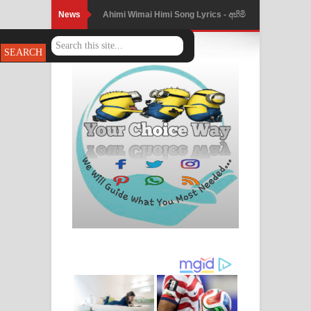
News
Ahimi Wimai Himi Song Lyrics - අහිමි
විමයි හිමි ගීතයේ පද පෙළ
Mathaka Parana Song Lyrics - මතක
පාරනා ගීතයේ පද පෙළ
Nimnadhen Song Lyrics - නිම්නාදෙන්
ගීතයේ පද පෙළ
Obamai Mage Adare Song Lyrics -
ඔබමයි මගේ ආදරේ ගීතයේ පද පෙළ
Pansal Gihin Song Lyrics - පන්සල් ගිහිං
ගීතයේ පද පෙළ
Ankeliya Song Lyrics - අංකෙළිය ගීතයේ