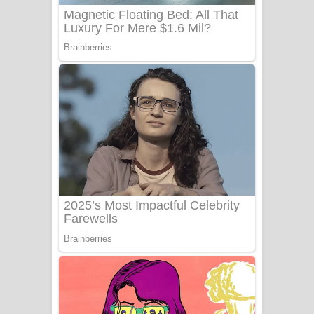
Sanda Babalena Song Lyrics - සඳ
බැබලෙන ගීතයේ පද පෙළ
Adare Wadi Nisa Song Lyrics - ආදරේ
වැඩි නිසා ගීතයේ පද පෙළ
UNUHUMA Song Lyrics - උණුහුම
ගීතයේ පද පෙළ
Katakara Song Lyrics - කටකාර ගීතයේ
පද පෙළ
Tharu Yaye Dilena Song Lyrics - තරු
යායේ දිලෙනා ගීතයේ පද පෙළ
Ow Man Sosa Song Lyrics - ඔව් මං