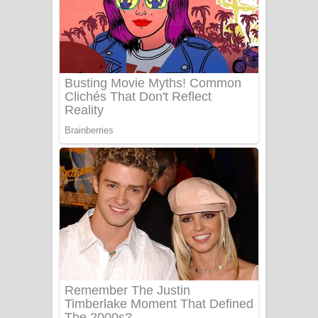
සෝසා ගීතයේ පද පෙළ
Heavy Weight Song Lyrics
Aye Lanweela Song Lyrics - ආයේ
ලංවීලා ගීතයේ පද පෙළ
Ala purannata Song Lyrics - ආල
පුරන්නට ගීතයේ පද පෙළ
FEVER DREAM Lyrics - Alex Warren
BTS : Hooligan Lyrics
Apa Hamuwee Song Lyrics - අප හමුවී
ගීතයේ පද පෙළ