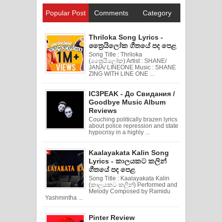
Popular Post
Comments
Category
Thriloka Song Lyrics -
ත්‍රෛයිලෝක ගීතයේ පද පෙළ
Song Title : Thriloka
(ත්‍රෛයිලෝක) Artist : SHANE/
JANA/ LINEONE Music : SHANE
ZING WITH LINE ONE ...
IC3PEAK - До Свидания /
Goodbye Music Album
Reviews
Couching politically brazen lyrics
about police repression and state
hypocrisy in a highly ...
Kaalayakata Kalin Song
Lyrics - කාලයකට කලින්
ගීතයේ පද පෙළ
Song Title : Kaalayakata Kalin
(කාලයකට කලින්) Performed and
Melody Composed by Ramidu
Yashmintha ...
Pinter Review