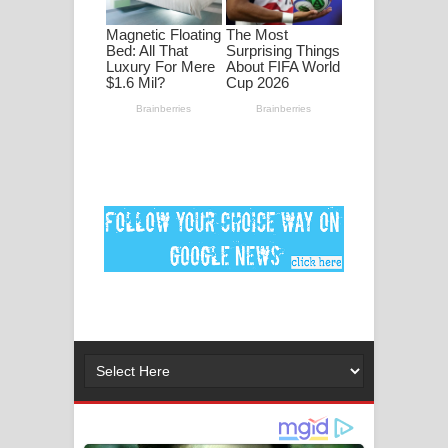
පද පෙළ
DEAR GOD Song Lyrics - ඩියර් ගෝඩ්
ගීතයේ පද පෙළ
MANAMALA KATHA Song Lyrics -
මනමාල කතා ගීතයේ පද පෙළ
Dai Dai Lyrics - Shakira, Burna Boy |
2026 football world cup song lyrics
Lassana Amma Song Lyrics - ලස්සන
අම්මා ගීතයේ පද පෙළ
Gemak Deela Song Lyrics - ගේමක් දීලා