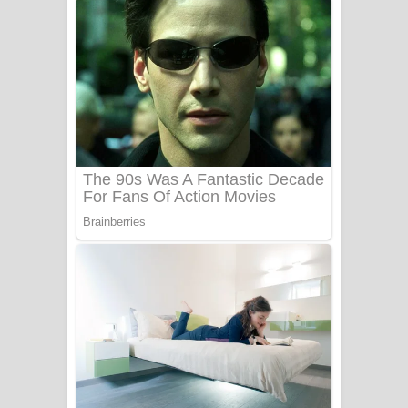
ගීතයේ පද පෙළ
Niwuna Numba Hinda Song Lyrics -
නිවුනා නුඹ හින්දා ගීතයේ පද පෙළ
Numba Dun Aadare Song Lyrics - නුඹ
දුන් ආදරේ ගීතයේ පද පෙළ
Liyamuda Dan Anagathe Song Lyrics
- ලියමුද දැන් අනාගතේ ගීතයේ පද පෙළ
Doni Song Lyrics - දෝණි ගීතයේ පද
පෙළ
Benthara Palame Song Lyrics -
බෙන්තර පාලමේ ගීතයේ පද පෙළ