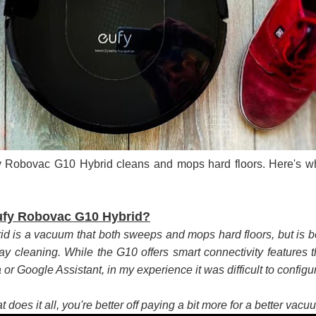
ද පෙළ
ද පෙළ
y Robovac G10 Hybrid cleans and mops hard floors. Here's w
 පද පෙළ
ufy Robovac G10 Hybrid?
 is a vacuum that both sweeps and mops hard floors, but is b
-day cleaning. While the G10 offers smart connectivity features t
r Google Assistant, in my experience it was difficult to configu
 ගීතයේ පද පෙළ
 does it all, you're better off paying a bit more for a better vacu