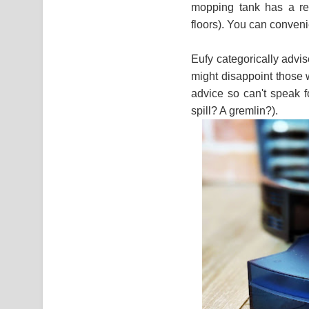
mopping tank has a rem
floors). You can conven
Eufy categorically advi
might disappoint those 
advice so can't speak
spill? A gremlin?).