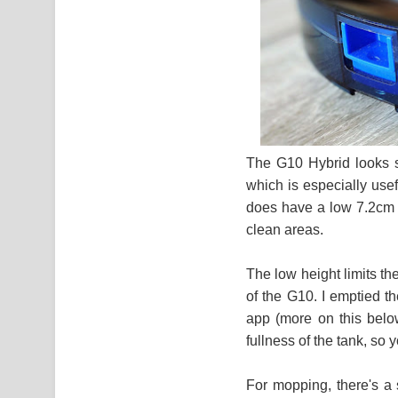
The G10 Hybrid looks sl
which is especially usefu
does have a low 7.2cm p
clean areas.
The low height limits th
of the G10. I emptied t
app (more on this belo
fullness of the tank, so 
For mopping, there's a 