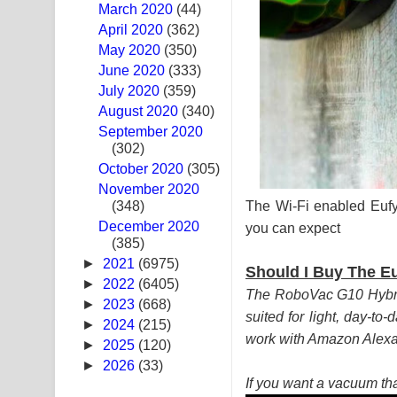
March 2020
(44)
April 2020
(362)
Awanken Song Lyrics - අවංකෙන් ගීතයේ පද පෙළ
May 2020
(350)
Pa Sina Song Lyrics - පෑ සිනා ගීතයේ පද පෙළ
June 2020
(333)
July 2020
(359)
Pemwanthiye Song Lyrics - පෙම්වන්තියේ ගීතයේ ප
August 2020
(340)
September 2020
Manobhawa Song Lyrics - මනෝභව ගීතයේ පද පෙළ
(302)
October 2020
(305)
Akahe Indala Song Lyrics - ආකාහේ ඉඳලා ගීතයේ ප
November 2020
The Wi-Fi enabled Euf
(348)
Raawaya Song Lyrics - රාවය ගීතයේ පද පෙළ
December 2020
you can expect
(385)
Saddeta Denna Song Lyrics - සද්දෙට දෙන්න ගීතයේ
►
2021
(6975)
Should I Buy The E
►
2022
(6405)
Kaalaya Song Lyrics - කාලය ගීතයේ පද පෙළ
The RoboVac G10 Hybrid
►
2023
(668)
suited for light, day-to
►
2024
(215)
Aramuna Song Lyrics - අරමුණ ගීතයේ පද පෙළ
work with Amazon Alexa o
►
2025
(120)
►
2026
(33)
Sandata Duka Hithila Song Lyrics - සඳට දුක හිතිලා
If you want a vacuum that