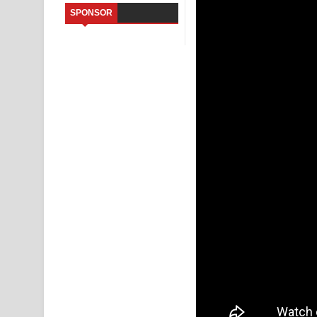
Sihina Song Lyrics - සිහින ගීතයේ පද පෙළ
SPONSOR
Father Song Lyrics - ෆාදර් ගීතයේ පද පෙළ
Dannawada Mawa Song Lyrics - දන්නවාද මාව ගීත
NEENA Song Lyrics - නීනා ගීතයේ පද පෙළ
Ahimi Wimai Himi Song Lyrics - අහිමි විමයි හිමි ගී
Mathaka Parana Song Lyrics - මතක පාරනා ගීතයේ
Nimnadhen Song Lyrics - නිම්නාදෙන් ගීතයේ පද පෙ