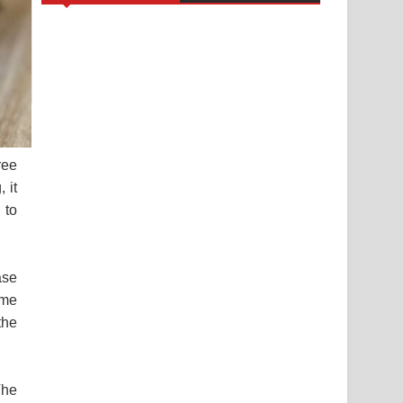
ree
 it
 to
ase
ome
the
The