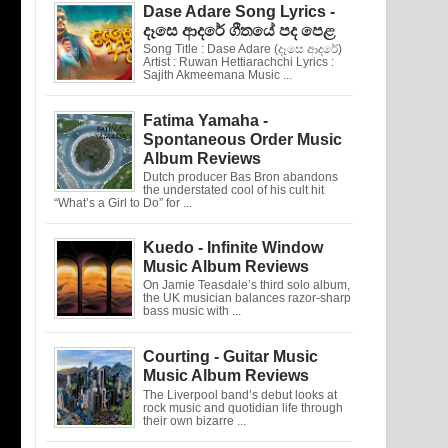
Dase Adare Song Lyrics -
දෑසෙ ආදරේ ගීතයේ පද පෙළ
Song Title : Dase Adare (දෑසෙ ආදරේ)
Artist : Ruwan Hettiarachchi Lyrics :
Sajith Akmeemana Music ...
Fatima Yamaha -
Spontaneous Order Music
Album Reviews
Dutch producer Bas Bron abandons
the understated cool of his cult hit
“What’s a Girl to Do” for ...
Kuedo - Infinite Window
Music Album Reviews
On Jamie Teasdale’s third solo album,
the UK musician balances razor-sharp
bass music with ...
Courting - Guitar Music
Music Album Reviews
The Liverpool band’s debut looks at
rock music and quotidian life through
their own bizarre ...