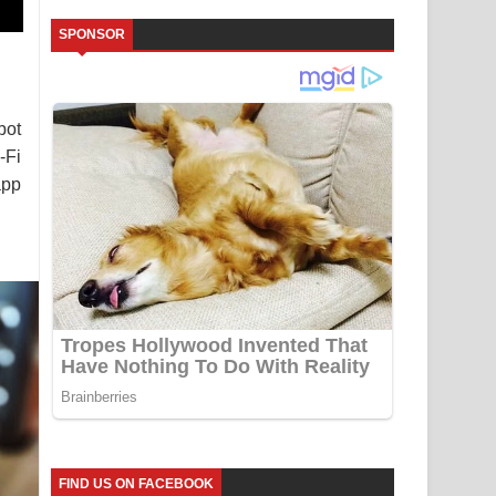
SPONSOR
bot
-Fi
app
FIND US ON FACEBOOK