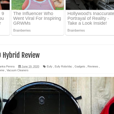
ෙළ
0 Hybrid Review
න් ලියන්න ගීතයේ පද පෙළ
anka Perera
June 19, 2020
Eufy
,
Eufy RoboVac
,
Gadgets
,
Reviews
,
පෙළ
ome
,
Vacuum Cleaners
 පෙළ
ද පෙළ