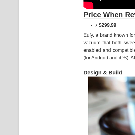
Price When Re
$299.99
Eufy, a brand known for
vacuum that both swee
enabled and compatibl
(for Android and iOS). Af
Design & Build