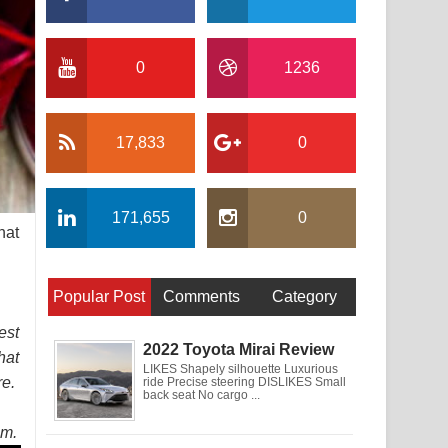
0
1236
17,833
0
171,655
0
hat
Popular Post
Comments
Category
est
2022 Toyota Mirai Review
hat
LIKES Shapely silhouette Luxurious
re.
ride Precise steering DISLIKES Small
back seat No cargo ...
um.