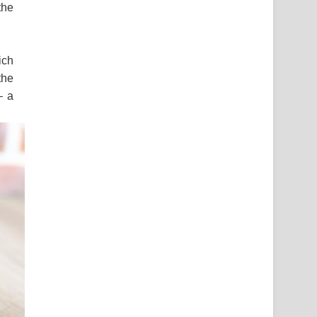
the
ich
the
– a