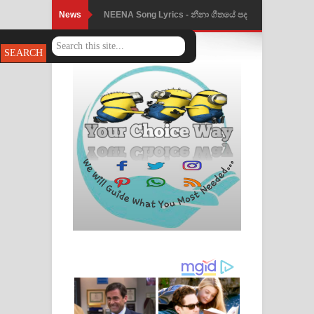
News
NEENA Song Lyrics - නීනා ගීතයේ පද
පෙළ
Ahimi Wimai Himi Song Lyrics - අහිමි
විමයි හිමි ගීතයේ පද පෙළ
Mathaka Parana Song Lyrics - මතක
පාරනා ගීතයේ පද පෙළ
Nimnadhen Song Lyrics - නිම්නාදෙන්
ගීතයේ පද පෙළ
Obamai Mage Adare Song Lyrics -
ඔබමයි මගේ ආදරේ ගීතයේ පද පෙළ
Pansal Gihin Song Lyrics - පන්සල් ගිහිං