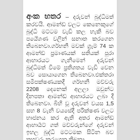
අංක හතර
– දරුවන් බුද්ධිමත්
කරවයි. ආමන්ඩ් වලට කෙනෙකුගේ
බුද්ධි මට්ටම වැඩි කල හැකි බව
පර්‍යේශණ වලින් සනාත කරගෙන
තිබෙනවා.ගර්භනී මවක් ග්‍රෑම් 74 ක
ආමන්ඩ් ප්‍රමාණයක් සතියක් පුරා
ආහාරයට ගැනීමෙන් දරුවන්
බුද්ධිමත් වීමේ ප්‍රතිශතය වැඩි වෙන
බව සොයාගෙන තිබෙනවා.එක්තරා
සමීපක්ෂණයකදී ගර්භනී මව්වරු
2208 දෙනෙක් අලලා ඔවුන්ට
දිනපතා ආමන්ඩ් ආහාරයට ලබා දී
තිබෙනවා. බිහි වූ දරුවන් වයස 1,5
සහ 8 වැනි වයසේදී පරීක්ෂණ වලට
භාජනය කර ඇති අතර ආමන්ඩ්
ආහාර්‍යට් ගත් මව්වරුන්ගේ දරුවන්
ඉහල බුද්ධි මට්ටමක සිටින බව
තහවුරු කරගෙන තිබුනා.