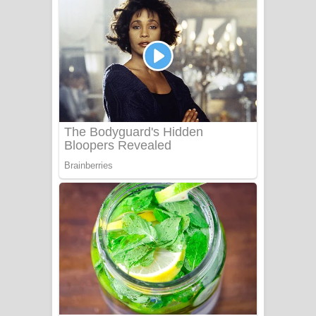
යායේ දිලෙනා ගීතයේ පද පෙළ
Ow Man Sosa Song Lyrics - ඔව් මං
සෝසා ගීතයේ පද පෙළ
Heavy Weight Song Lyrics
Aye Lanweela Song Lyrics - ආයේ
ලංවීලා ගීතයේ පද පෙළ
Ala purannata Song Lyrics - ආල
පුරන්නට ගීතයේ පද පෙළ
FEVER DREAM Lyrics - Alex Warren
BTS : Hooligan Lyrics