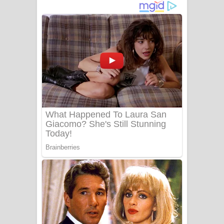
අම්මා ගීතයේ පද පෙළ
Gemak Deela Song Lyrics - ගේමක් දීලා
ගීතයේ පද පෙළ
Niwuna Numba Hinda Song Lyrics -
නිවුනා නුඹ හින්දා ගීතයේ පද පෙළ
Numba Dun Aadare Song Lyrics - නුඹ
දුන් ආදරේ ගීතයේ පද පෙළ
Liyamuda Dan Anagathe Song Lyrics
- ලියමුද දැන් අනාගතේ ගීතයේ පද පෙළ
Doni Song Lyrics - දෝණි ගීතයේ පද
පෙළ