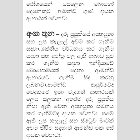
රෝගයෙන් පෙලෙන බොහෝ
දන්නවාද මාව ගීතයේ පද පෙළ
දෙනෙකුට ආමන්ඩ් ගුණ දායක
ආහාර්‍යක් වෙනවා.
අංක තුන
– දරු ප්‍රසූතියේ අපහසුතා
සහ ලප කැලැල් අවම කර ගැනීම
සදහා.ශක්තිය වර්ධනය කර ගැනීම
සදහා සහ අන්ත්‍ර වල ඇති ආබාධ සුව
කර ගැනීම සදහා ඉන්දියාවේ
බොහොමයක් දෙනා ආමන්ඩ්
ආහාරයට ගැනීම සිදු කරනු
ලබනවා.ආමන්ඩ් ආයුර්වේද
වෙදකමේ ඉතා වැදගත් ආහාරයක්
ලෙස සලකන අතරම දරු ප්‍රසූතිය
නිසා ඇති වෙන අපහසුතා සමනය
කර ගැනීමටද දායක වෙනවා. සමේ
ඇති ලප කැලැල් සහ ස්ට්‍රෙච් මාර්ක්
අවම කිරීම සදහාත් ආමන්ඩ් එක සේ
දායක වෙනවා.