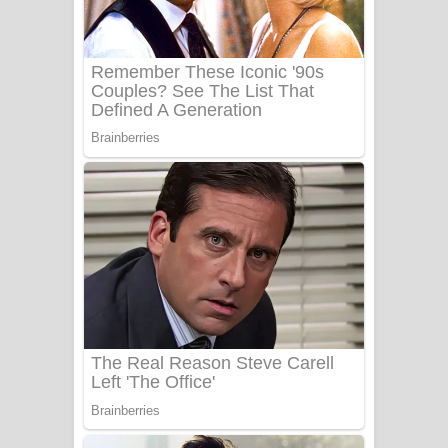
Benthara Palame Song Lyrics -
බෙන්තර පාලමේ ගීතයේ පද පෙළ
Sanda Babalena Song Lyrics - සඳ
බැබලෙන ගීතයේ පද පෙළ
Adare Wadi Nisa Song Lyrics - ආදරේ
වැඩි නිසා ගීතයේ පද පෙළ
UNUHUMA Song Lyrics - උණුහුම
ගීතයේ පද පෙළ
Katakara Song Lyrics - කටකාර ගීතයේ
පද පෙළ
Tharu Yaye Dilena Song Lyrics - තරු