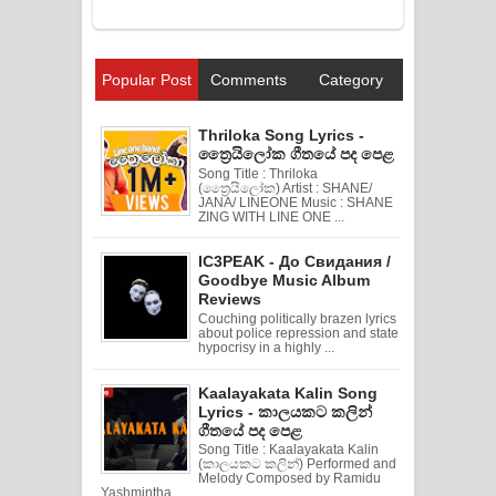
Popular Post
Comments
Category
Thriloka Song Lyrics -
ත්‍රෛයිලෝක ගීතයේ පද පෙළ
Song Title : Thriloka
(ත්‍රෛයිලෝක) Artist : SHANE/
JANA/ LINEONE Music : SHANE
ZING WITH LINE ONE ...
IC3PEAK - До Свидания /
Goodbye Music Album
Reviews
Couching politically brazen lyrics
about police repression and state
hypocrisy in a highly ...
Kaalayakata Kalin Song
Lyrics - කාලයකට කලින්
ගීතයේ පද පෙළ
Song Title : Kaalayakata Kalin
(කාලයකට කලින්) Performed and
Melody Composed by Ramidu
Yashmintha ...