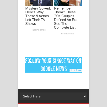
ගීතයේ පද පෙළ
Ankeliya Song Lyrics - අංකෙළිය ගීතයේ
පද පෙළ
DEAR GOD Song Lyrics - ඩියර් ගෝඩ්
ගීතයේ පද පෙළ
MANAMALA KATHA Song Lyrics -
මනමාල කතා ගීතයේ පද පෙළ
Dai Dai Lyrics - Shakira, Burna Boy |
2026 football world cup song lyrics
Lassana Amma Song Lyrics - ලස්සන