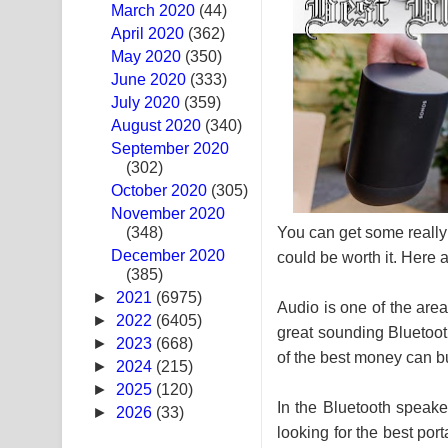
March 2020
(44)
Sandak Awith Song Lyrics - සඳක් ඇවිත් ගීතයේ පද 
April 2020
(362)
May 2020
(350)
Swetha Sande Song Lyrics - ශ්වේත සඳේ ගීතයේ පද
June 2020
(333)
July 2020
(359)
Ma Igili Giya Lyrics - මා ඉගිලී ගියා ගීතයේ පද පෙළ
August 2020
(340)
September 2020
Ras Balan Song Lyrics - රැස් බලන් ගීතයේ පද පෙළ
(302)
October 2020
Hoda sihiyen Song Lyrics - හොද සිහියෙන් ගීතයේ ප
(305)
November 2020
You can get some really
(348)
Awanken Song Lyrics - අවංකෙන් ගීතයේ පද පෙළ
December 2020
could be worth it. Here a
(385)
Pa Sina Song Lyrics - පෑ සිනා ගීතයේ පද පෙළ
►
2021
(6975)
Audio is one of the area
Pemwanthiye Song Lyrics - පෙම්වන්තියේ ගීතයේ ප
►
2022
(6405)
great sounding Bluetoo
►
2023
(668)
of the best money can b
Manobhawa Song Lyrics - මනෝභව ගීතයේ පද පෙළ
►
2024
(215)
►
2025
(120)
Akahe Indala Song Lyrics - ආකාහේ ඉඳලා ගීතයේ ප
In the Bluetooth speake
►
2026
(33)
looking for the best por
Raawaya Song Lyrics - රාවය ගීතයේ පද පෙළ