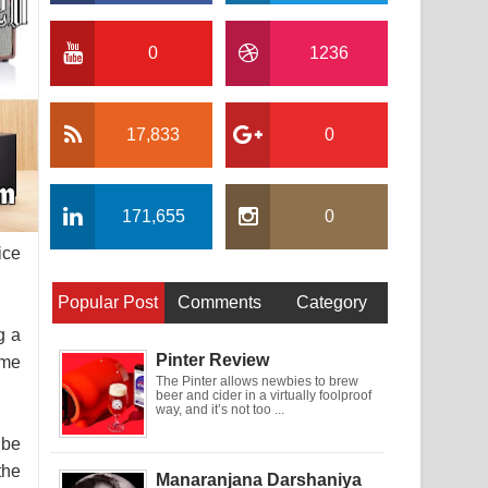
0
1236
17,833
0
171,655
0
ice
Popular Post
Comments
Category
g a
Pinter Review
ome
The Pinter allows newbies to brew
beer and cider in a virtually foolproof
way, and it’s not too ...
 be
the
Manaranjana Darshaniya