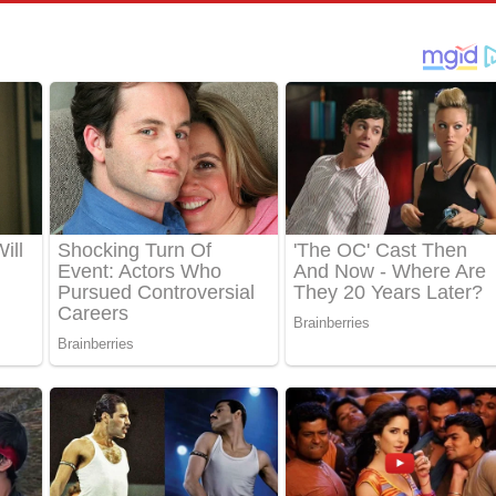
පෙළ
්දා ගීතයේ පද පෙළ
ීතයේ පද පෙළ
් අනාගතේ ගීතයේ පද පෙළ
තයේ පද පෙළ
 පද පෙළ
තයේ පද පෙළ