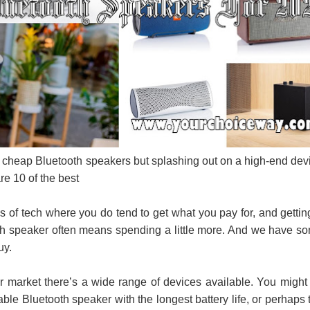
පෙළ
 පෙළ
ද පෙළ
 cheap Bluetooth speakers but splashing out on a high-end dev
re 10 of the best
s of tech where you do tend to get what you pay for, and gettin
ද පෙළ
th speaker often means spending a little more. And we have s
uy.
ද පෙළ
r market there’s a wide range of devices available. You might
table Bluetooth speaker with the longest battery life, or perhaps 