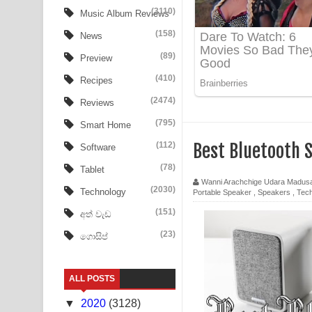
Tharu Yaye Dilena Song Lyrics - තරු යායේ දිලෙනා
(3110)
Music Album Reviews
(158)
Ow Man Sosa Song Lyrics - ඔව් මං සෝසා ගීතයේ ප
News
(89)
Preview
Heavy Weight Song Lyrics
(410)
Recipes
Aye Lanweela Song Lyrics - ආයේ ලංවීලා ගීතයේ පද
(2474)
Reviews
Ala purannata Song Lyrics - ආල පුරන්නට ගීතයේ ප
(795)
Smart Home
(112)
Best Bluetooth 
Software
FEVER DREAM Lyrics - Alex Warren
(78)
Tablet
BTS : Hooligan Lyrics
Wanni Arachchige Udara Madus
(2030)
Technology
Portable Speaker
,
Speakers
,
Tec
Apa Hamuwee Song Lyrics - අප හමුවී ගීතයේ පද ප
(151)
අත් වැඩ
(23)
ගොසිප්
PATHINIYE Song Lyrics - පතිනියනේ ගීතයේ පද පෙළ
Sorry Sir Song Lyrics - සොරි සර් ගීතයේ පද පෙළ
ALL POSTS
Mathaka Aluthin Liyanna Song Lyrics - මතක අලුති
▼
2020
(3128)