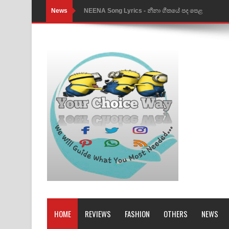
News
NEENA Song Lyrics - නීනා ගීතයේ පද පෙළ
Ahimi Wimai Himi Song Lyrics - අහිමි විමයි හිමි ගී
Mathaka Parana Song Lyrics - මතක පාරනා ගීතයේ
Nimnadhen Song Lyrics - නිම්නාදෙන් ගීතයේ පද පෙ
Obamai Mage Adare Song Lyrics - ඔබමයි මගේ ආද
Pansal Gihin Song Lyrics - පන්සල් ගිහිං ගීතයේ පද ප
Ankeliya Song Lyrics - අංකෙළිය ගීතයේ පද පෙළ
DEAR GOD Song Lyrics - ඩියර් ගෝඩ් ගීතයේ පද පෙ
MANAMALA KATHA Song Lyrics - මනමාල කතා ගී
Dai Dai Lyrics - Shakira, Burna Boy | 2026 footbal
HOME
REVIEWS
FASHION
OTHERS
NEWS
Lassana Amma Song Lyrics - ලස්සන අම්මා ගීතයේ