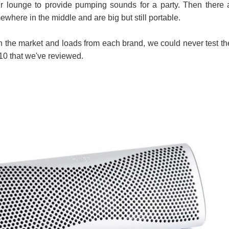
ur lounge to provide pumping sounds for a party. Then there 
here in the middle and are big but still portable.
 පද පෙළ
 the market and loads from each brand, we could never test t
 10 that we've reviewed.
 ගීතයේ පද පෙළ
යේ පද පෙළ