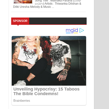
Song Title : Mathaka Parana (මතක
පාරනා) Artists : Thiwanka Dilshan &
Dilki Uresha Melody & Music ...
SPONSOR