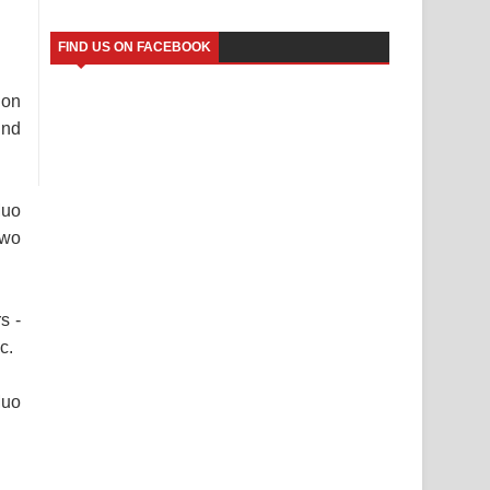
FIND US ON FACEBOOK
 on
und
Muo
two
s -
c.
Muo