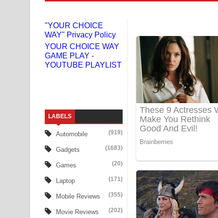
Gemak Deela Song Lyrics - ගේමක් දීලා ගීතයේ පද 
"YOUR CHOICE
WAY" Privacy Policy
Niwuna Numba Hinda Song Lyrics - නිවුනා නුඹ හින
YOUR CHOICE WAY
GAME PLAY -
Numba Dun Aadare Song Lyrics - නුඹ දුන් ආදරේ ග
YOUTUBE PLAYLIST
Liyamuda Dan Anagathe Song Lyrics - ලියමුද දැන
Doni Song Lyrics - දෝණි ගීතයේ පද පෙළ
LABELS
Benthara Palame Song Lyrics - බෙන්තර පාලමේ ගී
(919)
Automobile
Sanda Babalena Song Lyrics - සඳ බැබලෙන ගීතයේ
(1683)
Gadgets
Adare Wadi Nisa Song Lyrics - ආදරේ වැඩි නිසා ගී
(20)
Games
(171)
Laptop
UNUHUMA Song Lyrics - උණුහුම ගීතයේ පද පෙළ
(355)
Mobile Reviews
Katakara Song Lyrics - කටකාර ගීතයේ පද පෙළ
(202)
Movie Reviews