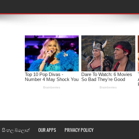
තයේ පද පෙළ
 පද පෙළ
ළ
රේ ගීතයේ පද පෙළ
ෙළ
ළ
තයේ පද පෙළ
l world cup song lyrics
සිංහල බ්ලොග්
OUR APPS
PRIVACY POLICY
 පද පෙළ