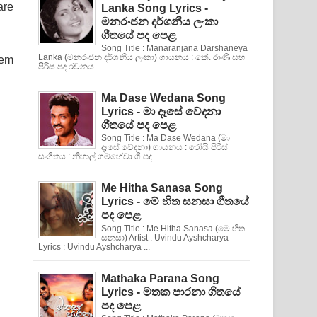
are
Lanka Song Lyrics -
මනරංජන දර්ශනීය ලංකා
ගීතයේ පද පෙළ
Song Title : Manaranjana Darshaneya
Lanka (මනරංජන දර්ශනීය ලංකා) ගායනය : කේ. රාණි සහ
hem
පිරිස පද රචනය ...
Ma Dase Wedana Song
Lyrics - මා දෑසේ වේදනා
ගීතයේ පද පෙළ
Song Title : Ma Dase Wedana (මා
දෑසේ වේදනා) ගායනය : රෝයි පිරිස්
සංගිතය : නිහාල් ගම්හේවා ගී පද ...
Me Hitha Sanasa Song
Lyrics - මේ හිත සනසා ගීතයේ
පද පෙළ
Song Title : Me Hitha Sanasa (මේ හිත
සනසා) Artist : Uvindu Ayshcharya
Lyrics : Uvindu Ayshcharya ...
Mathaka Parana Song
Lyrics - මතක පාරනා ගීතයේ
පද පෙළ