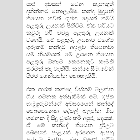
පාර අවසන් වෙන තැනකුත්
දකින්නට නොලැබීම. කන්ද මුදුනේ
තියෙන තවත් ගුප්ත දෙයක් තමයි
පළතුරු උයනක් පිහිටීම. ඒක හරියට
කවුරු හරි වවපු පළතුරු උයනක්
වගෙයි. මේ පළතුරු උයනට වගේම
ගුරුකම් කන්දට අදාළව තියෙනවා
යම් නියමයක්. මේ උයනෙ තියෙන
පළතුරු ඕනෑම කෙනෙකුට කැමති
තරමක් කෑ හැකියි. කන්දෙ සීමාවෙන්
පිටට ගෙනියන්න නොහැකියි.
එක පාරක් කන්දෙ විස්කම් බලන්න
ගිය ගමනක අත්දැකීමක් මේ. ගුප්ත
හාමුදුරුවන්ගේ අවසරයෙන් කන්දේ
නොපෙනෙන දේවල් බලන්න ගිය
ගමනක දී සිදු වුණා හරි අපූරු දෙයක්.
ඒ මේ කන්දේ තියෙන දුර්ලබ
බෙහෙත් පැළයක් අරගෙන ආපහු
පල්ලම් බැස්සා. එදා වුණේ හරිම