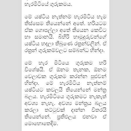
හැරමිටියේ ගුරුකමය.
මේ යෂ්ටිය නැත්නම් හැරමිටිය හැම
තිස්සෙම තියෙන්නේ අතේ. හරියටම
ඒක ගොපල්ලා අතේ තියෙන කෙවිට
හා සමානයි. බිහිරි හාමුදුරුවන්ගේ
යෂ්ටිය හදලා තිබුණෙ රත්‍රන්වලින්. ඒ
රත්‍රන් ගුරුකම්වලට සම්බන්ධ හින්දා.
​මේ හැර මිටියෙ ගුරුකම හරි
විශේෂයි. ඒ ඕනම තැනක, ඕනම
වෙලාවක ගුරුකම කරන්න පුළුවන්
හින්දා. මේ හැරමිටිය නැත්නම්
යෂ්ටියට කවලයි තියෙන්නේ මන්ත්‍ර
බලය. හැරමිටියෙ ගුරුකමට නැකැත්
අවශ්‍ය නැහැ. අවශ්‍ය මන්ත්‍රය බලය
කරලා තට්ටුවක් දාන්න විතරයි
තියෙන්නේ. ප්‍රතිඵලය එනවා ඒ
මොහොතෙදිම.