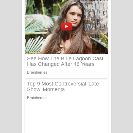
ගීතයේ පද පෙළ
Niwuna Numba Hinda Song Lyrics -
නිවුනා නුඹ හින්දා ගීතයේ පද පෙළ
Numba Dun Aadare Song Lyrics - නුඹ
දුන් ආදරේ ගීතයේ පද පෙළ
Liyamuda Dan Anagathe Song Lyrics
- ලියමුද දැන් අනාගතේ ගීතයේ පද පෙළ
Doni Song Lyrics - දෝණි ගීතයේ පද
පෙළ
Benthara Palame Song Lyrics -
බෙන්තර පාලමේ ගීතයේ පද පෙළ