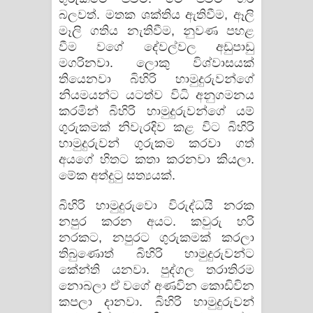
බලවත්. මතක ශක්තිය ඇතිවීම, ඈලි
මෑලි ගතිය නැතිවීම, නුවණ පහළ
වීම වගේ දේවල්වල අඩුපාඩු
මගරිනවා. ලොකු විශ්වාසයක්
තියෙනවා බිහිරි හාමුදුරුවන්ගේ
නියමයන්ට යටත්ව විධි අනුගමනය
කරමින් බිහිරි හාමුදුරුවන්ගේ යම්
ගුරුකමක් නිවැරදිව කළ විට බිහිරි
හාමුදුරුවන් ගුරුකම කරවා ගත්
අයගේ හිතට කතා කරනවා කියලා.
මේක අත්දුටු සත්‍යයක්.
බිහිරි හාමුදුරුවො විරුද්ධයි නරක
නපුර කරන අයට. කවුරු හරි
නරකට, නපුරට ගුරුකමක් කරලා
තිබුණොත් බිහිරි හාමුදුරුවන්ට
කේන්ති යනවා. පුද්ගල තරාතිරම
නොබලා ඒ වගේ අණවින කොඩිවින
කපලා දානවා. බිහිරි හාමුදුරුවන්