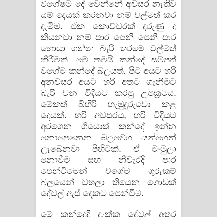
විශේෂම දේ වෙන්නේ අවසර නැතිව
යම් දෙයක් කරනවා නම් වල්මත් කර
දැමීම. ඒක කොච්චරක් දරුණු ද
කියනවා නම් පාර පෙනි පෙනි පාර
හොයා ගන්න බැරි තරමේ වල්මත්
කිරීමක්. මේ තමයි කන්දේ සම්පත්
වගේම කන්දේ බලයත්. පිට අයට හරි
අනවසර අයට හරි අතට ගැනීමට
බැරි වන විදියට කරපු උපක්‍රමය.
මේකත් බිහිරි හැමුදුරුවො කළ
දෙයක්. හරි අවසරය, හරි විදියට
අරගෙන ගියොත් කන්දේ ඉන්න
නොපෙනෙන බලවේග යන්ගෙන්
ලැබෙනවා පිහිටක්. ඒ මංමුලා
නොවීම සහ නිවැරදි පාර
පෙන්වීමෙන් වගේම ගුරුකම්
බලයෙන් වහලා තියෙන ගොඩක්
දේවල් ඇස් දෙකට පෙන්වීම.
​මේ කන්දෙදි දැක්ක දේවල් අතර