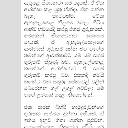
ඇතුළෙ තියෙනවා යම් දෙයක්. ඒ ඒක
ආරක්ෂා කළ යුතු හින්දා. ඒක ගන්න
බැහැ කාටවත්ම. මේක
ඇහැලෙපොළ නිලමෙ වෙලා හිටිය
ආත්ම භවයේදී කරපු රහස් ගුරුකමක්.
මේකෙන් කියැවෙනවා මෙහෙම
දෙයක්. ඒ ඇහැලේපොළගේ
ආත්මයත් ගුරුකම් දන්න බව වගේම
තමන්ගේ ආරක්ෂාවට යම් යම් රහස්
ගුරුකම් තිබුණු බව. ඇහැලේපොළ
තමන්ගේ ආරක්ෂාවට ඒ රහස්
ගුරුකම් කරපු බව. එතනදි තමයි
තමන්ට එන සතුරු සේනාවල් වලින්
බේරෙන්න ගල් උගුල් අටවලා මේ
වගේ උමඟක් හදලා තියෙන්නේ.
එක පාරක් බිහිරි හාමුදුරුවන්ගේ
ගුරුකම් ආත්මය දුන්නා ඉඟියක්. ඒ
ඉඟිය අනුව හිතා ගන්න පුළුවන්.
ඇහැලේපොළ නිලමෙට අයිති යම්