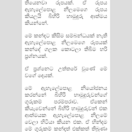
තියෙනවා රූපයක්. ඒ රූපය
ඇහැලේපොළ නිලමෙගෙ රූපය
කියලයි බිහිරි හාමුදුරු ආත්මය
කියන්නේ.
මේ කන්දට කිසිම සම්බන්ධයක් නැති
ඇහැලේපොළ නිලමෙගෙ රූපයක්
කන්දේ ගලක කොටලා තිබීම හරි
ප්‍රශ්නයක්.
ඒ ප්‍රශ්නෙට උත්තරේ වුණේ මේ
වගේ දෙයක්.
මේ ඇහැලේපොළ නියෝජනය
කරන්නේ බිහිරි හාමුදුරුවන්ගේ
ගුරුකම් පරම්පරාව. ඒකෙන්
කියැවෙන්නේ බිහිරි හාමුදුරුවන් එක
ආත්මයක ඇහැලේපොළ නිලමේ
වෙලා හිටියා කියන එක. ඒ හින්දම
මේ ගුරුකම් කන්දත් එක්කත් තිබුණා