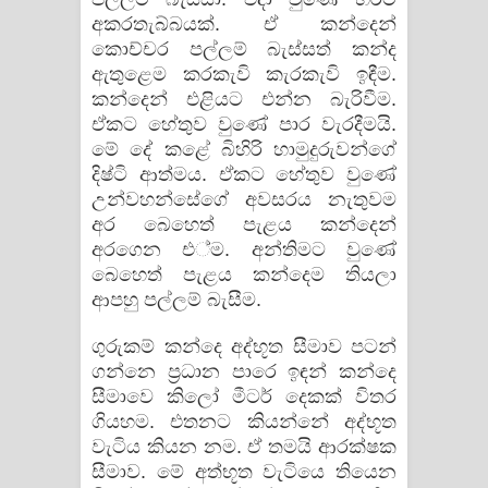
අකරතැබ්බයක්. ඒ කන්දෙන්
කොච්චර පල්ලම් බැස්සත් කන්ද
ඇතුළෙම කරකැවි කැරකැවි ඉඳීම.
කන්දෙන් එළියට එන්න බැරිවීම.
ඒකට හේතුව වුණේ පාර වැරදීමයි.
මේ දේ කළේ බිහිරි හාමුදුරුවන්ගේ
දිෂ්ටි ආත්මය. ඒකට හේතුව වුණේ
උන්වහන්සේගේ අවසරය නැතුවම
අර බෙහෙත් පැළය කන්දෙන්
අරගෙන එ්ම. අන්තිමට වුණේ
බෙහෙත් පැළය කන්දෙම තියලා
ආපහු පල්ලම් බැසීම.
ගුරුකම් කන්දෙ අද්භූත සීමාව පටන්
ගන්නෙ ප්‍රධාන පාරෙ ඉඳන් කන්දෙ
සීමාවෙ කි​ලෝ මීටර් දෙකක් විතර
ගියහම. එතනට කියන්නේ අද්භූත
වැටිය කියන නම. ඒ තමයි ආරක්ෂක
සීමාව. මේ අත්භූත වැටියෙ තියෙන