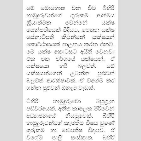
මේ මොහොත වන විට බිහිරි
හාමුදුරුවන්ගේ ගුරුකම් ආත්මය
ක්‍රියාත්මක වෙන්නේ යක්ෂ
සෙන්පතියෙක් විදියට. මෙතන යක්ෂ
සේනාධිපති කියන්නේ යක්ෂයන්
කොට්ඨාසයක් පාලනය කරන එකට.
මේ යක්ෂ කොටසට අයිති වෙනවා
එක එක වර්ගයේ යක්ෂයන්. ඒ
යක්ෂයො හරි බලවත්. මේ
යක්ෂයන්ගෙන් ලබන්න පුළුවන්
බලවත් ආරක්ෂාවක්. ඒ වගේම කර
ගන්න පුළුවන් ඕනෑම වැඩක්.
බිහිරි හාමුදුරුවො බහුශ්‍රැත
පඬිවරයෙක්. අතීත කාලෙක පිරිවෙන්
අධ්‍යාපනයේ නියමුවෙක්. බිහිරි
හාමුදුරුවන්ගේ කැමතිම විෂය වුණේ
ගුරුකම හා ජ්‍යොතිෂ විද්‍යාව. ඒ
වගේම පාලි සංස්කෘත. බිහිරි