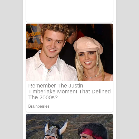
Sanda Babalena Song Lyrics - සඳ
බැබලෙන ගීතයේ පද පෙළ
Adare Wadi Nisa Song Lyrics - ආදරේ
වැඩි නිසා ගීතයේ පද පෙළ
UNUHUMA Song Lyrics - උණුහුම
ගීතයේ පද පෙළ
Katakara Song Lyrics - කටකාර ගීතයේ
පද පෙළ
Tharu Yaye Dilena Song Lyrics - තරු
යායේ දිලෙනා ගීතයේ පද පෙළ
Ow Man Sosa Song Lyrics - ඔව් මං