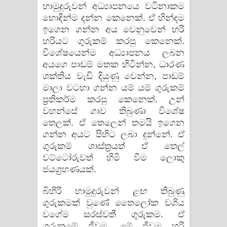
හාමුදුරුවන් අධ්‍යාපනයෙ වටිනාකම
හොඳින්ම දන්න කෙනෙක්. ඒ හින්දම
ඉගෙන ගන්න අය වෙනුවෙන් හරි
හරියට ගුරුකම් කරපු කෙනෙක්.
විශේෂයෙන්ම අධ්‍යාපනය ලබන
අයගෙ පාඩම් මතක හිටින්න, ධාරණ
ශක්තිය වැඩි දියුණු වෙන්න, පාඩම්
මාලා වටහා ගන්න යම් යම් ගුරුකම්
ප්‍රතිකර්ම කරපු කෙනෙක්. උන්
වහන්සේ ගාව තිබුණා විශේෂ
තෙලක්. ඒ තෙලෙන් තමයි ඉගෙන
ගන්න අයට පිහිට ලබා දුන්නේ. ඒ
ගුරුකම් ශාස්ත්‍රයත් ඒ තෙල්
වට්ටෝරුවත් හිමි වීම ලොකු
ජයග්‍රහණයක්.
බිහිරි හාමුදුරුවන් ළඟ තිබුණු
ගුරුකමක් වුණේ තෛලෝක වශිය
වගේම සරස්වතී ගුරුකම. ඒ
ගුරුකමේ ජීවම. මේ ජීවම හරි