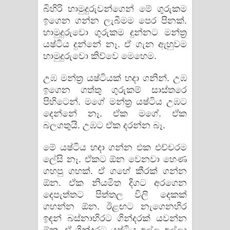
බිහිරි හාමුදුරුවන්ගෙන් මේ ගුරුකම
ඉගෙන ගන්න ලැබීමම පෙර පිනක්.
හාමුදුරුවො ගුරුකම දුන්නට මන්ත්‍ර
යෂ්ටිය දුන්නේ නෑ. ඒ ගැන ඇහුවම
හාමුදුරුවො කිව්වෙ මෙහෙම.
උඹ මන්ත්‍ර යෂ්ටියක් හදා ගනින්. උඹ
ඉගෙන ගත්තු ගුරුකම් සාස්තරෙ
පිහිටෙන්. මගේ මන්ත්‍ර යෂ්ටිය උඹට
දෙන්නේ නෑ. ඒක මගේ. ඒක
බලගතුයි. උඹට ඒක දරන්න බෑ.
මේ යෂ්ටිය හදා ගන්න එක එච්චරම
ලේසි නෑ. ඒකට ඕන වෙනවා හෙණ
ගහපු ගහක්. ඒ ගහේ කීරක් ගන්න
ඕන. ඒක නියමිත දිගට අරගෙන
දෙපැත්තට පිත්තල විලි දෙකක්
ගහන්න ඕන. ඊළඟට නැගෙනහිර
ඉඳන් බස්නාහිරට ගින්දරක් යවන්න