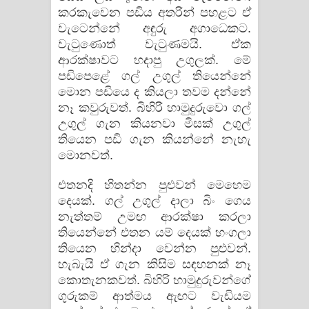
කරකැවෙන පඩිය අතරින් පහළට ඒ
වැටෙන්නේ අඳුරු අගාධෙකට.
වැටුණොත් වැටුණමයි. ඒක
ආරක්ෂාවට හදාපු උගුලක්. මේ
පඩිපෙළේ ගල් උගුල් තියෙන්නේ
මොන පඩියෙ ද කියලා තවම දන්නේ
නෑ කවුරුවත්. බිහිරි හාමුදුරුවො ගල්
උගුල් ගැන කියනවා මිසක් උගුල්
තියෙන පඩි ගැන කියන්නේ නැහැ
මොනවත්.
එතනදි හිතන්න පුළුවන් මෙහෙම
දෙයක්. ගල් උගුල් දාලා බිං ගෙය
නැත්තම් උමඟ ආරක්ෂා කරලා
තියෙන්නේ එතන යම් දෙයක් හංගලා
තියෙන හින්දා වෙන්න පුළුවන්.
හැබැයි ඒ ගැන කිසිම සඳහනක් නෑ
කොතැනකවත්. බිහිරි හාමුදුරුවන්ගේ
ගුරුකම් ආත්මය ඇඟට වැඩියම