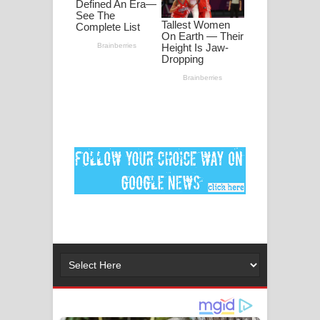
පද පෙළ
DEAR GOD Song Lyrics - ඩියර් ගෝඩ්
ගීතයේ පද පෙළ
MANAMALA KATHA Song Lyrics -
මනමාල කතා ගීතයේ පද පෙළ
Dai Dai Lyrics - Shakira, Burna Boy |
2026 football world cup song lyrics
Lassana Amma Song Lyrics - ලස්සන
අම්මා ගීතයේ පද පෙළ
Gemak Deela Song Lyrics - ගේමක් දීලා