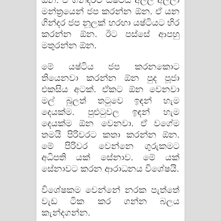
ඕන. ඒ ගින්දරට යෂ්ටිය අල්ල අල්ලා
මන්ත්‍රයෙන් ජප කරන්න ඕන. ඒ යන
ගින්දර ජප නූලක් හරහා යෂ්ටියට හිර
කරන්න ඕන. ඊට පස්සේ ආපහු
මතුරන්න ඕන.
මේ යෂ්ටිය ජප කරනකොට
තියෙනවා කරන්න ඕන පුද පූජා
එකසිය අටක්. ඒකට ඕන වෙනවා
මල් බුලත් තටුවෙ ඉඳන් හැම
දෙයක්ම. පුළුටුවල ඉඳන් හැම
දෙයක්ම ඕන වෙනවා. ඒ වගේම
තමයි පිරිවරට කතා කරන්න ඕන.
මේ පිරිවර වෙන්නෙ ගුරුකමට
අධිපති යක් සේනාව. මේ යක්
සේනාවට කරන ආරාධනය විශේෂයි.
විශේෂකම වෙන්නේ නරක පැත්තේ
වැඩ ටික කර ගන්න බලය
කැන්දගන්න.