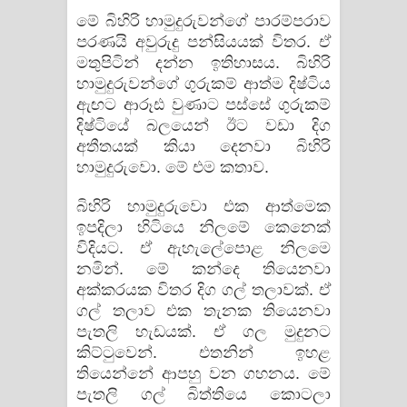
​මේ බිහිරි හාමුදුරුවන්ගේ පාරම්පරාව
පරණයි අවුරුදු පන්සියයක් විතර. ඒ
මතුපිටින් දන්න ඉතිහාසය. බිහිරි
හාමුදුරුවන්ගේ ගුරුකම් ආත්ම දිෂ්ටිය
ඇඟට ආරූඪ වුණාට පස්සේ ගුරුකම්
දිෂ්ටියේ බලයෙන් ඊට වඩා දිග
අතීතයක් කියා දෙනවා බිහිරි
හාමුදුරුවො. මේ එම කතාව.
බිහිරි හාමුදුරුවො එක ආත්මෙක
ඉපදිලා හිටියෙ නිලමේ කෙනෙක්
විදියට. ඒ ඇහැලේපොළ නිලමෙ
නමින්. මේ කන්​දෙ තියෙනවා
අක්කරයක විතර දිග ගල් තලාවක්. ඒ
ගල් තලාව එක තැනක තියෙනවා
පැතලි හැඩයක්. ඒ ගල මුදුනට
කිට්ටුවෙන්. එතනින් ඉහළ
තියෙන්නේ ආපහු වන ගහනය. මේ
පැතලි ගල් බිත්තියෙ කොටලා