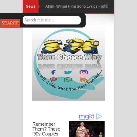
News
Ahimi Wimai Himi Song Lyrics - අහිමි
විමයි හිමි ගීතයේ පද පෙළ
Mathaka Parana Song Lyrics - මතක
පාරනා ගීතයේ පද පෙළ
Nimnadhen Song Lyrics - නිම්නාදෙන්
ගීතයේ පද පෙළ
Obamai Mage Adare Song Lyrics -
ඔබමයි මගේ ආදරේ ගීතයේ පද පෙළ
Pansal Gihin Song Lyrics - පන්සල් ගිහිං
ගීතයේ පද පෙළ
Ankeliya Song Lyrics - අංකෙළිය ගීතයේ