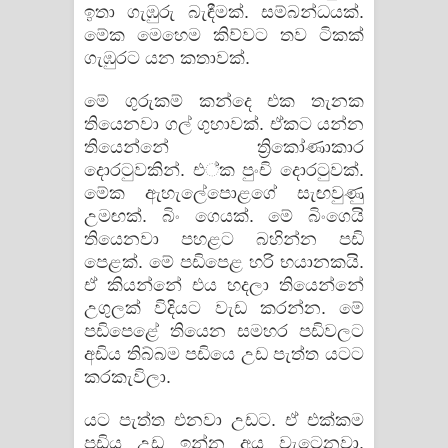
ඉතා ගැඹුරු බැඳීමක්. සම්බන්ධයක්.
මේක මෙහෙම කිව්වට තව ටිකක්
ගැඹුරට යන කතාවක්.
මේ ගුරුකම් කන්දෙ එක තැනක
තියෙනවා ගල් ගුහාවක්. ඒකට යන්න
තියෙන්නේ ත්‍රිකෝණාකාර
දොරටුවකින්. එ්ක පුංචි දොරටුවක්.
මේක ඇහැලේපොළගේ සැඟවුණු
උමඟක්. බිං ගෙයක්. මේ බිංගෙයි
තියෙනවා පහළට බහින්න පඩි
පෙළක්. මේ පඩිපෙළ හරි භයානකයි.
ඒ කියන්නේ එය හදලා තියෙන්නේ
උගුලක් විදියට වැඩ කරන්න. මේ
පඩිපෙළේ තියෙන සමහර පඩිවලට
අඩිය තිබ්බම පඩියෙ උඩ පැත්ත යටට
කරකැවිලා.
යට පැත්ත එනවා උඩට. ඒ එක්කම
පඩිය උඩ ඉන්න අය වැටෙනවා.