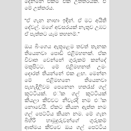
දෙන්නේ එකම එක උත්තරයක්. ඒ
මේ උත්තරය.
“ඒ ගැන නාහා ඉඳින්. ඒ මට අයිති
දේවල්. මගේ අවසරයක් නැතුව උඹට
ඒ පැත්තට යෑම තහනම්.”
ඔය බිංගෙය ඇතුළෙම තවත් තැනක
තියෙනවා පොඩි එළිමහනක්. ඒක
විවෘත වෙන්නේ ගුරුකම් කන්දේ
මතුපිටට. මේ එළිමහනත් උමං
දොරත් තියන්නේ එක ළඟ. මෙන්න
මේ එළිමහනෙ තියෙනවා
පැහැදිලිවම පෙනෙන හතරැස් ගල්
කුට්ටියක්. එ්ක ගල් කුට්ටියක්
කියලා කිව්වට නිවැරදි නම එ්ක
නොවෙයි. ඒකට කියන ඇත්ත නම
ගල් පෙට්ටිය කියන නම. මේ ගැන
බිහිරි හාමුදුරුවන්ගේ ගුරුකම්
ආත්මය කිව්වෙ ඔය ගල් පෙට්ටිය