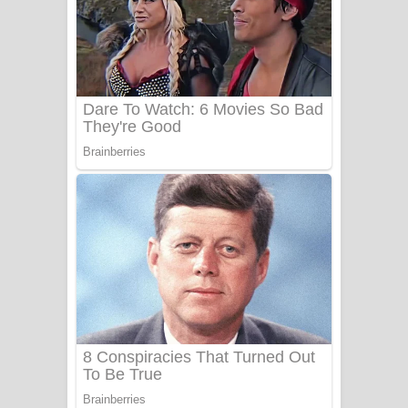
සෝසා ගීතයේ පද පෙළ
Heavy Weight Song Lyrics
Aye Lanweela Song Lyrics - ආයේ
ලංවීලා ගීතයේ පද පෙළ
Ala purannata Song Lyrics - ආල
පුරන්නට ගීතයේ පද පෙළ
FEVER DREAM Lyrics - Alex Warren
BTS : Hooligan Lyrics
Apa Hamuwee Song Lyrics - අප හමුවී
ගීතයේ පද පෙළ