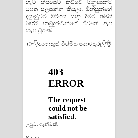
හැම තිස්සෙම කිව්වේ මනුෂ්‍යන්ට
සෙත සලසන්න කියලා. මිනිසුන්ගේ
දියුණුවට මර්ගය සාදා දීමට තමයි
බිහිරි හාමුදුරුවන්ගේ ජීවිතේ ඇප
කැප වුණේ.
👉👇අනෙකුත් විශ්මිත තොරතුරු👇👌
උපුටා ගැනීමකි...
Share :