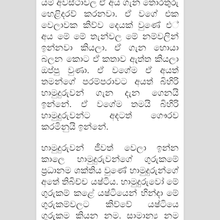
යම් අවස්ථාවල ඒ අය ගැන තොරතුරු
හෙළිදරව් කරනවා. ඒ වගේ එක
වෙලාවක කිව්ව දෙයක් වුණේ එ්
අය මේ මේ තැන්වල මේ නම්වලින්
ඉන්නවා කියලා. ඒ ගැන හොයා
බලන කොට ඒ කතාව ඇත්ත කියලා
ඔප්පු වුණා. ඒ වගේම ඒ අයත්
තමන්ගේ පරම්පරාවට අයත් බිහිරි
හාමුදුරුවන් ගැන දැන ගෙනයි
ඉන්නේ. ඒ වගේම තමයි බිහිරි
හාමුදුරුවන්ට අදටත් ගෞරව
කරමිනුයි ඉන්නේ.
හාමුදුරුවන් ජීවත් වෙලා ඉන්න
කාලෙ හාමුදුරුවන්ගේ ගුරුකමේ
ප්‍රධානම ශක්තිය වුණේ හාමුදුරුන්ගේ
අතේ තිබිච්ච යෂ්ටිය. හාමුදුරුවෝ මේ
ගුරුකම් කළේ යෂ්ටියෙන් හින්දා මේ
ගුරුකම්වලට කිව්වේ යෂ්ටියෙ
ගුරුකම කියන නම. සාමාන්‍ය නම