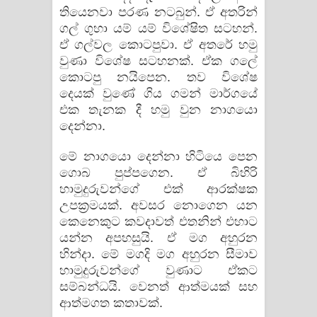
තියෙනවා පරණ නටබුන්. ඒ අතරින්
ගල් ගුහා යම් යම් විශේෂිත සටහන්.
ඒ ගල්වල කොටපුවා. ඒ අතරේ හමු
වුණා විශේෂ සටහනක්. ඒක ගලේ
කොටපු නයිපෙන. තව විශේෂ
දෙයක් වුණේ ගිය ගමන් මාර්ගයේ
එක තැනක දී හමු වුන නාගයො
දෙන්නා.
මේ නාගයො දෙන්නා හිටියෙ පෙන
ගොබ පුප්පගෙන. ඒ බිහිරි
හාමුදුරුවන්ගේ එක් ආරක්ෂක
උපක්‍රමයක්. අවසර නොගෙන යන
කෙනෙකුට කවදාවත් එතනින් එහාට
යන්න අපහසුයි. ඒ මග අහුරන
හින්දා. මේ මගදි මග අහුරන සීමාව
හාමුදුරුවන්ගේ වුණාට ඒකට
සම්බන්ධයි. වෙනත් ආත්මයක් සහ
ආත්මගත කතාවක්.