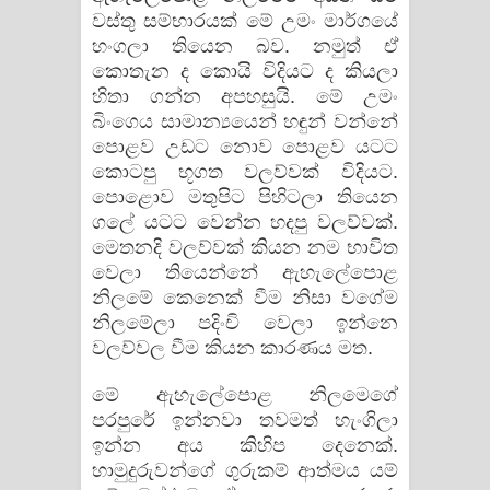
වස්තු සම්භාරයක් මේ උමං මාර්ගයේ
හංගලා තියෙන බව. නමුත් ඒ
කොතැන ද කොයි විදියට ද කියලා
හිතා ගන්න අපහසුයි. මේ උමං
බිංගෙය සාමාන්‍යයෙන් හඳුන් වන්නේ
පොළව උඩට නොව පොළව යටට
කොටපු භූගත වලව්වක් විදියට.
පොළොව මතුපිට පිහිටලා තියෙන
ගලේ යටට වෙන්න හදපු වලව්වක්.
මෙතනදි වලව්වක් කියන නම භාවිත
වෙලා තියෙන්නේ ඇහැලේපොළ
නිලමේ කෙනෙක් වීම නිසා වගේම
නිලමේලා පදිංචි වෙලා ඉන්නෙ
වලව්වල වීම කියන කාරණය මත.
මේ ඇහැලේපොළ නිලමෙගේ
පරපුරේ ඉන්නවා තවමත් හැංගිලා
ඉන්න අය කිහිප දෙනෙක්.
හාමුදුරුවන්ගේ ගුරුකම් ආත්මය යම්