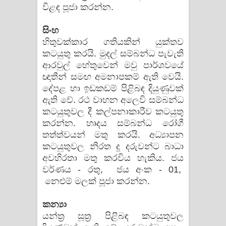
විළඳ පූජා කරන්න.
සිංහ
හිතුවක්කාර ගතියකින් යුක්තව
කටයුතු කරයි. මුදල් සම්බන්ධ පැවැති
ආරවුල් හේතුවෙන් මවු පාර්ශවයේ
ඥාතීන් සමඟ අමනාපකම් ඇති වෙයි.
දේපළ හා ඉඩකඩම් පිළිබඳ දියුණුවක්
ඇති වේ. රථ වාහන අලෙවි සම්බන්ධ
කටයුතුවල දී කල්පනාකාරීව කටයුතු
කරන්න. හෘදය සම්බන්ධ රෝගී
තත්ත්වයන් මතු කරයි. අධ්‍යාපන
කටයුතුවල නිරත දූ දරුවන්ට බාධා
අවහිරතා මතු කරවිය හැකිය. ජය
වර්ණය - රතු, ජය අංක - 01,
නෙළුම් මලක් පූජා කරන්න.
කන්‍යා
යන්ත්‍ර සූත්‍ර පිළිබඳ කටයුතුවල