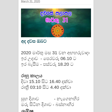
March 31, 2020
සඳේ ගීතයේ පද පෙළ
Ma Igili Giya Lyrics - මා ඉගිලී ගියා
ගීතයේ පද පෙළ
Ras Balan Song Lyrics - රැස් බලන්
අද දවස ඔබට
ගීතයේ පද පෙළ
2020 මාර්තු මස 31 වන අඟහරුවාදා
ඉර උදාව - පෙරවරු 06.10 ට
Hoda sihiyen Song Lyrics - හොද
ඉර බැසීම - පස්වරු 18.20 ට
සිහියෙන් ගීතයේ පද පෙළ
රාහු කාලය
Awanken Song Lyrics - අවංකෙන්
දිවා 15.10 සිට 16.40 දක්වා
රාත්‍රී 03:10 සිට 4.40 දක්වා
ගීතයේ පද පෙළ
සුභ දිශාව - නැගෙනහිර
Pa Sina Song Lyrics - පෑ සිනා ගීතයේ
මරු සිටින දිශාව - බස්නාහිර
මේෂ
පද පෙළ