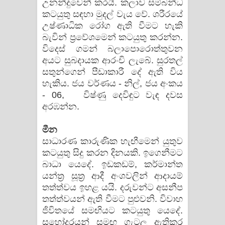
උනන්දුවෙන් කරයි. කලාව සම්බන්ධ
කටයුතු සඳහා මුදල් වැය වේ. ශරීරයේ
උෂ්ණාධික රෝග ඇති වීමට හැකි
බැවින් ප්‍රවේශමෙන් කටයුතු කරන්න.
විදෙස් ගමන් බලාපොරොත්තුවන
අයට සුබදායක ආරංචි ලැබේ. සුරතල්
සතුන්ගෙන් පීඩාකාරී දේ ඇති විය
හැකිය. ජය වර්ණය - නිල්, ජය අංකය
- 06, විෂ්ණු දෙවිඳුට වැඳ දවස
අරඹන්න.
මීන
සාධාරණ කාරුණික හැඟීමෙන් යුතුව
කටයුතු සිදු කරන දිනයකි. ඉගෙනීමට
බාධා යෙදේ. ඉඩකඩම්, කර්මාන්ත
යන්ත්‍ර සූත්‍ර ආදී අංශවලින් ආදායම්
තත්ත්වය ඉහළ යයි. දරුවන්ට අසනීප
තත්ත්වයන් ඇති වීමට පුළුවනි. විවාහ
ජිවිතයේ සමඟියට කටයුතු යෙදේ.
සහෝදරයන් සමඟ ගැටලු ඇතිකර