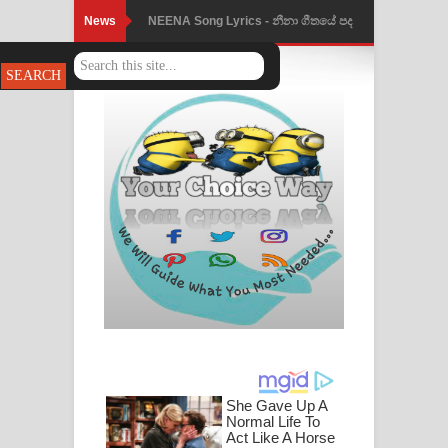
News
NEENA Song Lyrics - නීනා ගීතයේ පද
පෙළ
Ahimi Wimai Himi Song Lyrics - අහිමි
විමයි හිමි ගීතයේ පද පෙළ
Mathaka Parana Song Lyrics - මතක
පාරනා ගීතයේ පද පෙළ
Nimnadhen Song Lyrics - නිම්නාදෙන්
ගීතයේ පද පෙළ
Obamai Mage Adare Song Lyrics -
ඔබමයි මගේ ආදරේ ගීතයේ පද පෙළ
Pansal Gihin Song Lyrics - පන්සල් ගිහිං