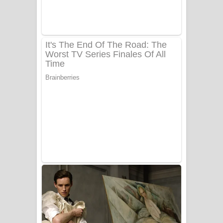
Benthara Palame Song Lyrics -
බෙන්තර පාලමේ ගීතයේ පද පෙළ
Sanda Babalena Song Lyrics - සඳ
බැබලෙන ගීතයේ පද පෙළ
Adare Wadi Nisa Song Lyrics - ආදරේ
වැඩි නිසා ගීතයේ පද පෙළ
UNUHUMA Song Lyrics - උණුහුම
ගීතයේ පද පෙළ
Katakara Song Lyrics - කටකාර ගීතයේ
පද පෙළ
Tharu Yaye Dilena Song Lyrics - තරු