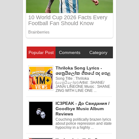
Popular Post
Comments
Category
Thriloka Song Lyrics -
ත්‍රෛයිලෝක ගීතයේ පද පෙළ
Song Title : Thriloka
(ත්‍රෛයිලෝක) Artist : SHANE/
JANA/ LINEONE Music : SHANE
ZING WITH LINE ONE ...
IC3PEAK - До Свидания /
Goodbye Music Album
Reviews
Couching politically brazen lyrics
about police repression and state
hypocrisy in a highly ...