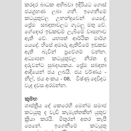
කරදර බාධක අභිබවා ඉදිරියට ගොස්
ජයග්‍රහණ ලබා ගනී. ඉගෙනීමේ
කටයුතුවල උනන්දුවෙන් යෙදේ.
ප්‍රේම සබඳතාවලට ගැටලු මතු වේ.
ගේදොර ඉඩකඩම් ලැබීමේ වාසනාව
ඇති වේ. යහපත් ආර්ථික මාර්ග
යෙදේ. හිසේ අමාරු ඇතිවීමේ ඉඩකඩ
ඇති බැවින් ප්‍රවේශම් වන්න.
අධ්‍යාපන කටයුතුවල නිරත දූ
දරුවන්ට සුබදායකය. ප්‍රේම සබඳතා
ආදියෙන් ජය ලබයි. ජය වර්ණය -
නිල්, ජය අංකය - 08, විෂ්ණු දෙවිඳුට
වැඳ දවස අරඹන්න.
කුම්භ
ශාස්ත්‍රීය දේ කෙරෙහි මෙන්ම සමාජ
කටයුතු ද වැඩි කැමැත්තකින් යුතුව
ක්‍රියා කරයි. මිතුරන් අතර කැපී
පෙනේ. ඉගෙනීමේ කටයුතු