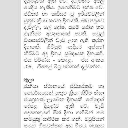
දියුණුවක් ඇති වේ. දරුවන්ට අපල
යෙදිය හැකිය. ඉගෙනීමට දක්ෂ වේ.
එඩිතර හා කඩිසර වූ ඉරියව්වලින්
යුතුව ක්‍රියා කරන දිනයකි. බඩ පපුවේ
දැවිල්ල, ලේ දෝෂ, සමේ රෝග හට
ගැනීමේ අවදානමක් පවතී. හවුල්
ව්‍යාපාරවලින් වැඩි ලාභ ඇති කරන
දිනයකි. ගිවිසුම් ආදියට අත්සන්
කිරීමට අද දිනය සුබදායක දිනයකි.
ජය වර්ණය - කොළ, ජය අංකය
-05, ගිතෙල් මිශ්‍ර පහනක් දල්වන්න.
තුලා
රැකියා ස්ථානයේ එඩිතරකම හා
ධෛර්යයෙන් යුතුව ක්‍රියා කිරීම නිසා
ජයග්‍රහණ ලැබෙන දිනයකි. ගේදොර
දේපළ දියුණුව ඇති වේ. වැඩි
දෙනෙකුගේ සිත් දිනා ගනිමින් තම
කටයුතු සාර්ථක කර ගනී. මවුපියන්
සමඟ හිතවත්කම් අඩු වීමට ඉඩකඩ