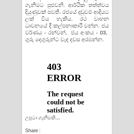
ගැනීමට පුළුවනි. ආර්ථික තත්ත්වය
දියුණුවක් පවතී. රජයේ දඬුවම් ආදියට
ලක් විය හැකිය. රථ වාහන
ධාවනයේ දී කල්පනාකාරී වන්න. ජය
වර්ණය - රන්වන්, ජය අංකය - 03,
ගුරු දෙගුරුන්ට වැඳ දවස අරඹන්න.
උපුටා ගැනීමකි....
Share :