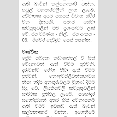
ඇති බැවින් කල්පනාකාරී වන්න.
හවුල් ව්‍යාපාරවලින් ලාභ ලැබේ.
අවිවාහක අයට යහපත් විවාහ ස්ථි‍ර
වන දිනයකි. සමාජ සේවා
කටයුතුවලින් ඔබ ප්‍රශංසාවට ලක්
වේ. ජය වර්ණය - නිල්, ජය අංකය -
06, ඊශ්වර දෙවිඳුට සෙත් පතන්න.
වෘශ්චික
ප්‍රේම සබඳතා කඩාකප්පල් වී සිත්
වේදනාවන් ඇති වීමට පුළුවනි.
දරුවන්ට රෝග පීඩා ඇති වීමට
පුළුවනි. නොඉවසිලිවන්තභාවය
නිසා හදිසි අනතුරුවලට මුහුණ දීමට
සිදු වේ. ලියකියවිලි කටයුතුවලින්
සාර්ථක ප්‍රතිඵල ලැබේ. සහෝදර
සහෝදරියන් අතර හිත් අමනාපකම්
ඇති වීමට ඉඩකඩ ඇති බැවින්
කල්පනාකාරී වන්න. ඉගෙනීමේ