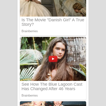
යායේ දිලෙනා ගීතයේ පද පෙළ
Ow Man Sosa Song Lyrics - ඔව් මං
සෝසා ගීතයේ පද පෙළ
Heavy Weight Song Lyrics
Aye Lanweela Song Lyrics - ආයේ
ලංවීලා ගීතයේ පද පෙළ
Ala purannata Song Lyrics - ආල
පුරන්නට ගීතයේ පද පෙළ
FEVER DREAM Lyrics - Alex Warren
BTS : Hooligan Lyrics