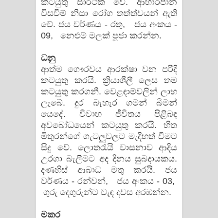
කටයුතු සාර්ථක වේ. ආහාරපාන
විසවීම් නිසා රෝග තත්ත්වයන් ඇති
වේ. ජය වර්ණය - රතු, ජය අංකය -
09, නෙළුම් මලක් පූජා කරන්න.
ධනු
ආත්ම ගෞරවය ආරක්ෂා වන පරිදි
කටයුතු කරයි. ක්‍රියාශීලී ලෙස තම
කටයුතු කරගනී. වෙළඳාම්වලින් ලාභ
ලැබේ. දුර බැහැර ගමන් බිමන්
යෙදේ. විවාහ ජීවිතය පිළිබඳ
අවබෝධයෙන් කටයුතු කරයි. හිත
මිතුරන්ගේ ගැටලුවලට මැදිහත් වීමට
සිදු වේ. ලොතරැයි වාසනාව ආදිය
උරගා බැලීමට අද දිනය සුබදායකය.
දණහිස් ආබාධ මතු කරයි. ජය
වර්ණය - රන්වන්, ජය අංකය - 03,
ගුරු දෙගුරුන්ට වැඳ දවස අරඹන්න.
මකර