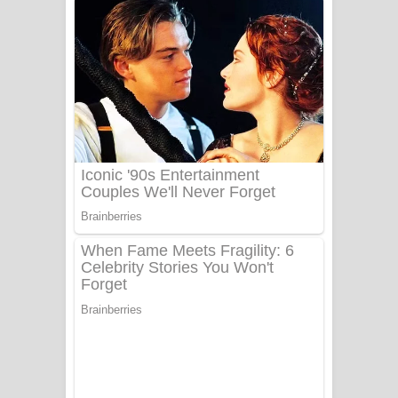
අම්මා ගීතයේ පද පෙළ
Gemak Deela Song Lyrics - ගේමක් දීලා
ගීතයේ පද පෙළ
Niwuna Numba Hinda Song Lyrics -
නිවුනා නුඹ හින්දා ගීතයේ පද පෙළ
Numba Dun Aadare Song Lyrics - නුඹ
දුන් ආදරේ ගීතයේ පද පෙළ
Liyamuda Dan Anagathe Song Lyrics
- ලියමුද දැන් අනාගතේ ගීතයේ පද පෙළ
Doni Song Lyrics - දෝණි ගීතයේ පද
පෙළ