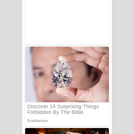
PATHINIYE Song Lyrics - පතිනියනේ
ගීතයේ පද පෙළ
Sorry Sir Song Lyrics - සොරි සර්
ගීතයේ පද පෙළ
Mathaka Aluthin Liyanna Song Lyrics
- මතක අලුතින් ලියන්න ගීතයේ පද පෙළ
Sandak Awith Song Lyrics - සඳක් ඇවිත්
ගීතයේ පද පෙළ
Swetha Sande Song Lyrics - ශ්වේත
සඳේ ගීතයේ පද පෙළ