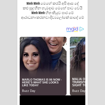
Mmh Mmh මෙහේ කරයි අපි ආස දේ
කළු සුදු හීන හැමදාම මෙහේ පාට වෙයි
Mmh Mmh හිත කියුව පාර මේ
ආරාධනා කරනවා දිව්‍යලෝකේ සාදේ මේ