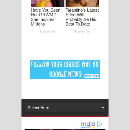
ගීතයේ පද පෙළ
Niwuna Numba Hinda Song Lyrics -
නිවුනා නුඹ හින්දා ගීතයේ පද පෙළ
Numba Dun Aadare Song Lyrics - නුඹ
දුන් ආදරේ ගීතයේ පද පෙළ
Liyamuda Dan Anagathe Song Lyrics
- ලියමුද දැන් අනාගතේ ගීතයේ පද පෙළ
Doni Song Lyrics - දෝණි ගීතයේ පද
පෙළ
Benthara Palame Song Lyrics -