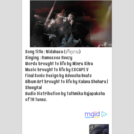
පෙම්වන්තියේ ගීතයේ පද පෙළ
Manobhawa Song Lyrics - මනෝභව
ගීතයේ පද පෙළ
Akahe Indala Song Lyrics - ආකාහේ
Song Title : Nidahasa (නිදහස)
ඉඳලා ගීතයේ පද පෙළ
Singing : Ramesses Reezy
Words brought to life by Minru Silva‪
Music brought to life by ESCAPE V
Raawaya Song Lyrics - රාවය ගීතයේ
Final Sonic Design by Adeesha Beats
Album Art brought to life by Kalana Shehara |
පද පෙළ
SheeyKal
Audio Distribution by Tathmika Rajapaksha
Saddeta Denna Song Lyrics - සද්දෙට
of TR Tunes.
දෙන්න ගීතයේ පද පෙළ
Kaalaya Song Lyrics - කාලය ගීතයේ පද
පෙළ