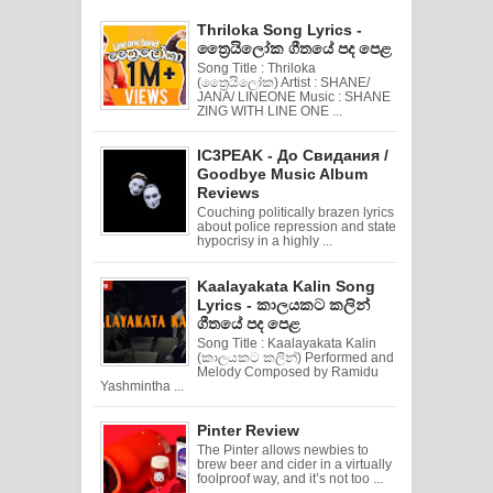
Thriloka Song Lyrics -
ත්‍රෛයිලෝක ගීතයේ පද පෙළ
Song Title : Thriloka
(ත්‍රෛයිලෝක) Artist : SHANE/
JANA/ LINEONE Music : SHANE
ZING WITH LINE ONE ...
IC3PEAK - До Свидания /
Goodbye Music Album
Reviews
Couching politically brazen lyrics
about police repression and state
hypocrisy in a highly ...
Kaalayakata Kalin Song
Lyrics - කාලයකට කලින්
ගීතයේ පද පෙළ
Song Title : Kaalayakata Kalin
(කාලයකට කලින්) Performed and
Melody Composed by Ramidu
Yashmintha ...
Pinter Review
The Pinter allows newbies to
brew beer and cider in a virtually
foolproof way, and it’s not too ...