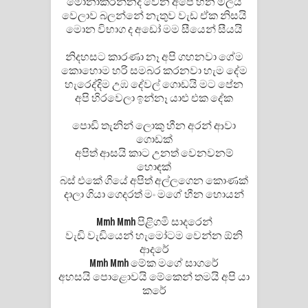
මොනාකරන්නද වෙන අපේ හීන මිලයි
වෙලාව බලන්නේ නැතුව වැඩ ඒක නිසයි
මොන විභාග ද අඩෝ මම සීයෙන් සීයයි
නිදහසට කාරණා නෑ අපි ගහනවා ගේම
කොහොම හරි සමබර කරනවා හැම දේම
හැ⁣රෙද්දිම උඹ දේවල් ගොඩයි මට පේන
අපි හිරවෙලා ඉන්නෑ යාළු එක දේක
පොඩි තැනින් ලොකු හීන අරන් ආවා
ගොඩක්
අපිත් ආසයි කාට උනත් වෙනවනම්
හොඳක්
බස් එකේ ගියේ අපිත් අල්ලගෙන කොණක්
දාලා ගියා ගෙදරත් මං මගේ හීන හොයන්
Mmh Mmh පිළිගමි සාදරෙන්
වැඩි වැඩියෙන් හැමෝටම වෙන්න ඕනි
ආදරේ
Mmh Mmh මේක මගේ සාගරේ
අහසයි පොළොවයි මේකෙන් තමයි අපි යා
කරේ