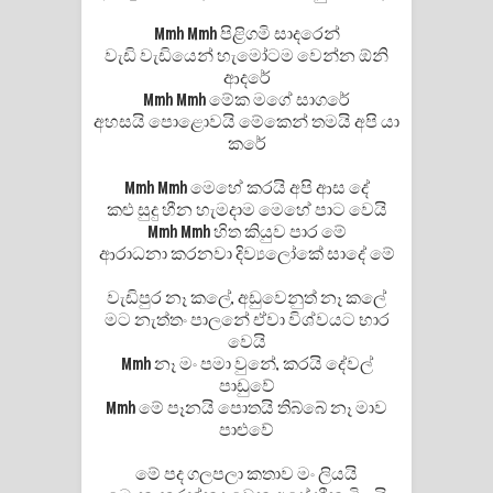
ගීතයේ පද පෙළ
Mmh Mmh පිළිගමි සාදරෙන්
වැඩි වැඩියෙන් හැමෝටම වෙන්න ඕනි
ආදරේ
Mmh Mmh මේක මගේ සාගරේ
අහසයි පොළොවයි මේකෙන් තමයි අපි යා
කරේ
Mmh Mmh මෙහේ කරයි අපි ආස දේ
කළු සුදු හීන හැමදාම මෙහේ පාට වෙයි
Mmh Mmh හිත කියුව පාර මේ
ආරාධනා කරනවා දිව්‍යලෝකේ සාදේ මේ
වැඩිපුර නෑ කලේ, අඩුවෙනුත් නෑ කලේ
මට නැත්තං‍ පාලනේ ඒවා විශ්වයට භාර
වෙයි
Mmh නෑ මං පමා වුනේ, කරයි දේවල්
පාඩුවේ
Mmh මේ පෑනයි පොතයි තිබ්බේ නෑ මාව
පාළුවේ
මේ පද ගලපලා කතාව මං ලියයි