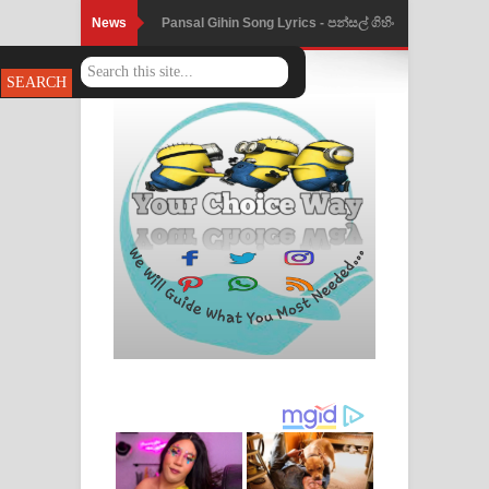
News
Ankeliya Song Lyrics - අංකෙළිය ගීතයේ
පද පෙළ
DEAR GOD Song Lyrics - ඩියර් ගෝඩ්
ගීතයේ පද පෙළ
MANAMALA KATHA Song Lyrics -
මනමාල කතා ගීතයේ පද පෙළ
Dai Dai Lyrics - Shakira, Burna Boy |
2026 football world cup song lyrics
Lassana Amma Song Lyrics - ලස්සන
අම්මා ගීතයේ පද පෙළ
Gemak Deela Song Lyrics - ගේමක් දීලා