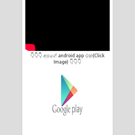
අපගේ android app එක(Click
👇👇👇
Image)
👇👇👇