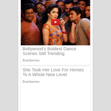
බෙන්තර පාලමේ ගීතයේ පද පෙළ
Sanda Babalena Song Lyrics - සඳ
බැබලෙන ගීතයේ පද පෙළ
Adare Wadi Nisa Song Lyrics - ආදරේ
වැඩි නිසා ගීතයේ පද පෙළ
UNUHUMA Song Lyrics - උණුහුම
ගීතයේ පද පෙළ
Katakara Song Lyrics - කටකාර ගීතයේ
පද පෙළ
Tharu Yaye Dilena Song Lyrics - තරු
යායේ දිලෙනා ගීතයේ පද පෙළ