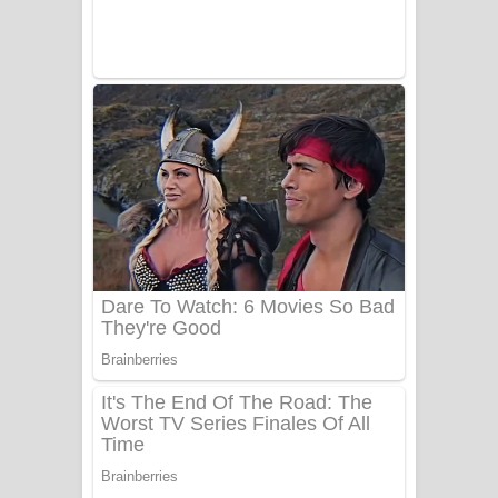
Ow Man Sosa Song Lyrics - ඔව් මං
සෝසා ගීතයේ පද පෙළ
Heavy Weight Song Lyrics
Aye Lanweela Song Lyrics - ආයේ
ලංවීලා ගීතයේ පද පෙළ
Ala purannata Song Lyrics - ආල
පුරන්නට ගීතයේ පද පෙළ
FEVER DREAM Lyrics - Alex Warren
BTS : Hooligan Lyrics
Apa Hamuwee Song Lyrics - අප හමුවී
ගීතයේ පද පෙළ