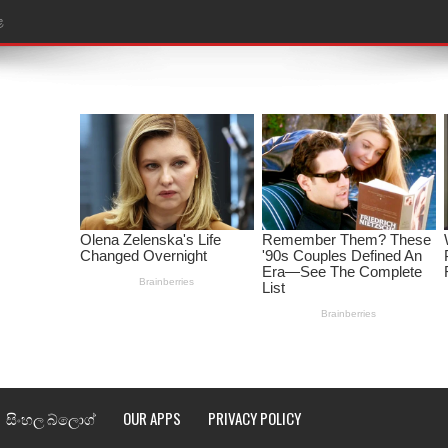
ළ
රේ ගීතයේ පද පෙළ
ෙළ
ළ
තයේ පද පෙළ
l world cup song lyrics
 පද පෙළ
පෙළ
්දා ගීතයේ පද පෙළ
සිංහල බ්ලොග්
OUR APPS
PRIVACY POLICY
ීතයේ පද පෙළ