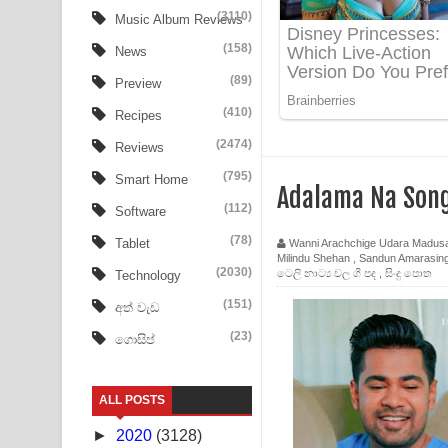
Aye Lanweela Song Lyrics - ආයේ ලංවීලා ගීතයේ පද
(3110)
Music Album Reviews
(158)
Ala purannata Song Lyrics - ආල පුරන්නට ගීතයේ ප
News
(89)
Preview
FEVER DREAM Lyrics - Alex Warren
(410)
Recipes
BTS : Hooligan Lyrics
(2474)
Reviews
Apa Hamuwee Song Lyrics - අප හමුවී ගීතයේ පද ප
(795)
Smart Home
Adalama Na Son
(112)
Software
PATHINIYE Song Lyrics - පතිනියනේ ගීතයේ පද පෙළ
(78)
Tablet
Wanni Arachchige Udara Madus
Milindu Shehan
,
Sandun Amarasin
Sorry Sir Song Lyrics - සොරි සර් ගීතයේ පද පෙළ
(2030)
ටෙලි නාට්‍ය වල ගී පද
,
සිංදු පොත
Technology
Mathaka Aluthin Liyanna Song Lyrics - මතක අලුති
(151)
අත් වැඩ
(23)
ගොසිප්
Sandak Awith Song Lyrics - සඳක් ඇවිත් ගීතයේ පද 
Swetha Sande Song Lyrics - ශ්වේත සඳේ ගීතයේ පද
ALL POSTS
Ma Igili Giya Lyrics - මා ඉගිලී ගියා ගීතයේ පද පෙළ
►
2020
(3128)