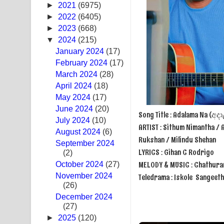
►
2021
(6975)
Ras Balan Song Lyrics - රැස් බලන් ගීතයේ පද පෙළ
►
2022
(6405)
►
2023
(668)
Hoda sihiyen Song Lyrics - හොද සිහියෙන් ගීතයේ ප
▼
2024
(215)
January 2024
(17)
Awanken Song Lyrics - අවංකෙන් ගීතයේ පද පෙළ
February 2024
(17)
March 2024
Pa Sina Song Lyrics - පෑ සිනා ගීතයේ පද පෙළ
(28)
April 2024
(18)
Pemwanthiye Song Lyrics - පෙම්වන්තියේ ගීතයේ ප
May 2024
(17)
June 2024
(20)
Song Title : Adalama Na (අ
Manobhawa Song Lyrics - මනෝභව ගීතයේ පද පෙළ
July 2024
(10)
ARTIST : Sithum Nimantha / 
August 2024
(6)
Akahe Indala Song Lyrics - ආකාහේ ඉඳලා ගීතයේ ප
Rukshan / Milindu Shehan
September 2024
LYRICS : Gihan C Rodrigo
(2)
Raawaya Song Lyrics - රාවය ගීතයේ පද පෙළ
MELODY & MUSIC : Chathuran
October 2024
(27)
November 2024
Teledrama : Iskole Sangee
Saddeta Denna Song Lyrics - සද්දෙට දෙන්න ගීතයේ
(26)
December 2024
Kaalaya Song Lyrics - කාලය ගීතයේ පද පෙළ
(27)
►
2025
(120)
Aramuna Song Lyrics - අරමුණ ගීතයේ පද පෙළ