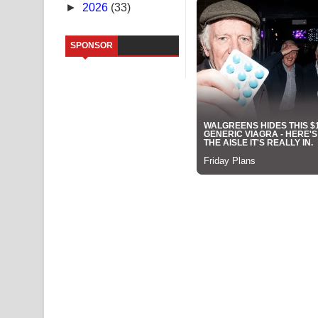
►
2026
(33)
Sandata Duka Hithila Song Lyrics - සඳට දුක හිතිලා
SPONSOR
Sihina Song Lyrics - සිහින ගීතයේ පද පෙළ
Father Song Lyrics - ෆාදර් ගීතයේ පද පෙළ
Dannawada Mawa Song Lyrics - දන්නවාද මාව ගීත
NEENA Song Lyrics - නීනා ගීතයේ පද පෙළ
Ahimi Wimai Himi Song Lyrics - අහිමි විමයි හිමි ගී
Mathaka Parana Song Lyrics - මතක පාරනා ගීතයේ