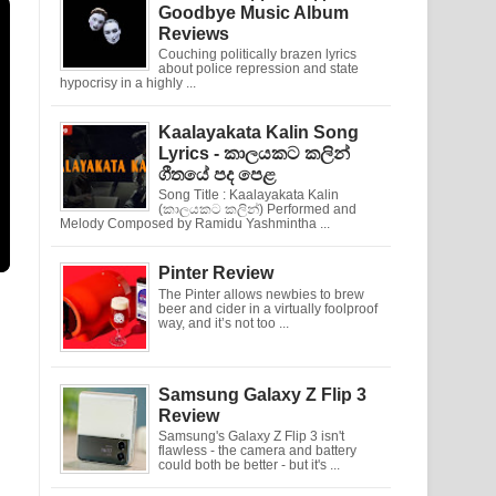
Goodbye Music Album
Reviews
Couching politically brazen lyrics
about police repression and state
hypocrisy in a highly ...
Kaalayakata Kalin Song
Lyrics - කාලයකට කලින්
ගීතයේ පද පෙළ
Song Title : Kaalayakata Kalin
(කාලයකට කලින්) Performed and
Melody Composed by Ramidu Yashmintha ...
Pinter Review
The Pinter allows newbies to brew
beer and cider in a virtually foolproof
way, and it’s not too ...
Samsung Galaxy Z Flip 3
Review
Samsung's Galaxy Z Flip 3 isn't
flawless - the camera and battery
could both be better - but it's ...