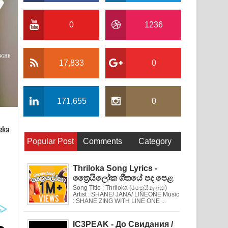
0
1236
17,833
0
171,655
0
eka
Popular Post
Comments
Category
Thriloka Song Lyrics -
ත්‍රෛයිලෝක ගීතයේ පද පෙළ
Song Title : Thriloka (ත්‍රෛයිලෝක)
Artist : SHANE/ JANA/ LINEONE Music
: SHANE ZING WITH LINE ONE ...
IC3PEAK - До Свидания /