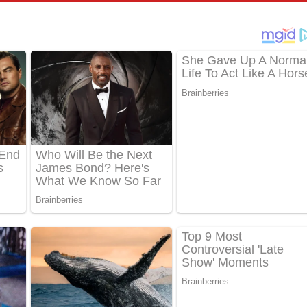
් අනාගතේ ගීතයේ පද පෙළ
තයේ පද පෙළ
 පද පෙළ
තයේ පද පෙළ
 ගීතයේ පද පෙළ
ද පෙළ