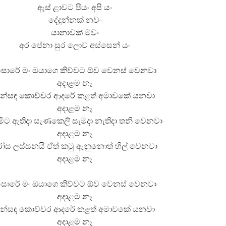
ඇස් ළාවට පියං අපි යං
දේදුන්නක් නවං
යානාවක් මවං
අර පේනා සුර ලොව අස්සෙන් යං
ංසාරේ මං ඔයාගෙ කිව්වට ඕව වෙනස් වෙනවා
අදාළම නෑ
ුන්සඳ කොච්චර ආදරේ කළත් අමාවකේ යනවා
අදාළම නෑ
ිට ඇතිදා සැණකෙලි සැමදා නැතිදා තනි වෙනවා
අදාළම නෑ
ෝස ලස්සනයි ඒත් කටු ඇනුනොත් හිල් වෙනවා
අදාළම නෑ
ංසාරේ මං ඔයාගෙ කිව්වට ඕව වෙනස් වෙනවා
අදාළම නෑ
ුන්සඳ කොච්චර ආදරේ කළත් අමාවකේ යනවා
අදාළම නෑ