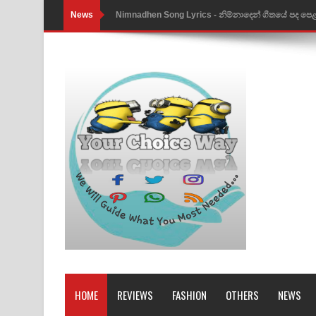
News
Nimnadhen Song Lyrics - නිම්නාදෙන් ගීතයේ පද පෙ
Obamai Mage Adare Song Lyrics - ඔබමයි මගේ ආද
Pansal Gihin Song Lyrics - පන්සල් ගිහිං ගීතයේ පද ප
Ankeliya Song Lyrics - අංකෙළිය ගීතයේ පද පෙළ
DEAR GOD Song Lyrics - ඩියර් ගෝඩ් ගීතයේ පද පෙ
MANAMALA KATHA Song Lyrics - මනමාල කතා ගී
Dai Dai Lyrics - Shakira, Burna Boy | 2026 footbal
Lassana Amma Song Lyrics - ලස්සන අම්මා ගීතයේ
Gemak Deela Song Lyrics - ගේමක් දීලා ගීතයේ පද 
Niwuna Numba Hinda Song Lyrics - නිවුනා නුඹ හින
HOME
REVIEWS
FASHION
OTHERS
NEWS
Numba Dun Aadare Song Lyrics - නුඹ දුන් ආදරේ ග