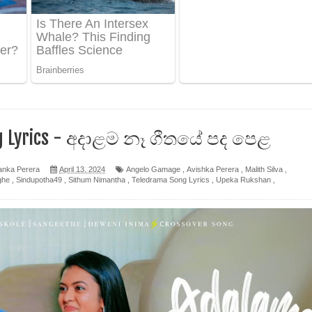
 පෙළ
ද පෙළ
ෙළ
g Lyrics - අදාළම නෑ ගීතයේ පද පෙළ
anka Perera
April 13, 2024
Angelo Gamage
,
Avishka Perera
,
Malith Silva
,
ghe
,
Sindupotha49
,
Sithum Nimantha
,
Teledrama Song Lyrics
,
Upeka Rukshan
,
න් ලියන්න ගීතයේ පද පෙළ
පෙළ
 පෙළ