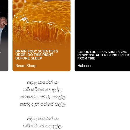
 ගීතයේ පද පෙළ
යේ පද පෙළ
තයේ පද පෙළ
අදාළ පාරෙන් යං
 පද පෙළ
හරි සරිගම පද අල්ලං
මොකටද බොරු සෙල්ලං
කන්ද දැන් පස්සේ පල්ලං
අදාළ පාරෙන් යං
හරි සරිගම පද අල්ලං