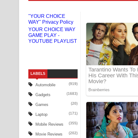
Liyamuda Dan Anagathe Song Lyrics - ලියමුද දැන
"YOUR CHOICE
WAY" Privacy Policy
Doni Song Lyrics - දෝණි ගීතයේ පද පෙළ
YOUR CHOICE WAY
GAME PLAY -
Benthara Palame Song Lyrics - බෙන්තර පාලමේ ගී
YOUTUBE PLAYLIST
Sanda Babalena Song Lyrics - සඳ බැබලෙන ගීතයේ
Adare Wadi Nisa Song Lyrics - ආදරේ වැඩි නිසා ගී
LABELS
UNUHUMA Song Lyrics - උණුහුම ගීතයේ පද පෙළ
(919)
Automobile
Katakara Song Lyrics - කටකාර ගීතයේ පද පෙළ
(1683)
Gadgets
Tharu Yaye Dilena Song Lyrics - තරු යායේ දිලෙනා
(20)
Games
(171)
Laptop
Ow Man Sosa Song Lyrics - ඔව් මං සෝසා ගීතයේ ප
(355)
Mobile Reviews
Heavy Weight Song Lyrics
(202)
Movie Reviews