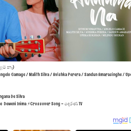
ද පෙළ
ද පෙළ
දාළම නෑ)
Angelo Gamage / Malith Silva / Avishka Perera / Sandun Amarasinghe / Up
ද පෙළ
gana De Silva
the Deweni Inima ⚡️Crossover Song - දෙරණ TV
 පද පෙළ