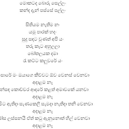
මොකටද බොරු සෙල්ලං
කන්ද දැන් පස්සේ පල්ලං
සිතියම නැතිම නං
යමු පාරක් හදං
සුදු සඳට වුණත් අපි යං
තරු කැට අහුලලා
බෝතලයක දමා
රෑ කට්ට කලුවරේ යං
ංසාරේ මං ඔයාගෙ කිව්වට ඕව වෙනස් වෙනවා
අදාළම නෑ
ුන්සඳ කොච්චර ආදරේ කළත් අමාවකේ යනවා
අදාළම නෑ
ිට ඇතිදා සැණකෙලි සැමදා නැතිදා තනි වෙනවා
අදාළම නෑ
ෝස ලස්සනයි ඒත් කටු ඇනුනොත් හිල් වෙනවා
අදාළම නෑ