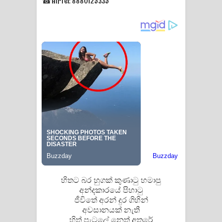
☎Airtel: 8880125335
Manobhawa Song Lyrics - මනෝභව
ගීතයේ පද පෙළ
Akahe Indala Song Lyrics - ආකාහේ
ඉඳලා ගීතයේ පද පෙළ
Raawaya Song Lyrics - රාවය ගීතයේ
පද පෙළ
Saddeta Denna Song Lyrics - සද්දෙට
දෙන්න ගීතයේ පද පෙළ
හිතට බර හුගක් කුණාටු හමාපු
Kaalaya Song Lyrics - කාලය ගීතයේ පද
අන්දකාරයේ පිහාටු
ජීවිතේ අරන් දුර ගිහින්
පෙළ
අවසානයක් නැතී
හිත් පැටලේ නෙත් අතුරේ