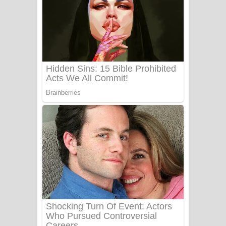
සෝසා ගීතයේ පද පෙළ
Heavy Weight Song Lyrics
Aye Lanweela Song Lyrics - ආයේ
ලංවීලා ගීතයේ පද පෙළ
Ala purannata Song Lyrics - ආල
පුරන්නට ගීතයේ පද පෙළ
FEVER DREAM Lyrics - Alex Warren
BTS : Hooligan Lyrics
Apa Hamuwee Song Lyrics - අප හමුවී
ගීතයේ පද පෙළ