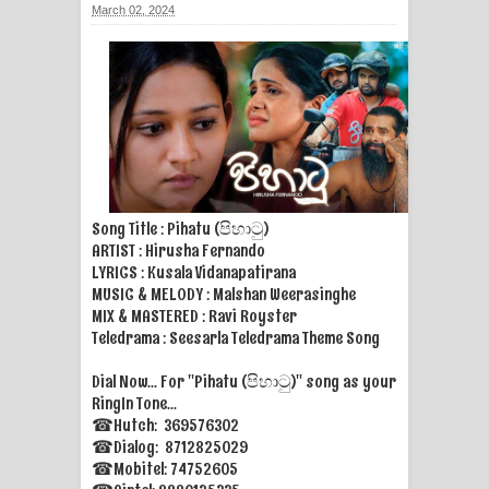
March 02, 2024
ගීතයේ පද පෙළ
Ras Balan Song Lyrics - රැස් බලන්
ගීතයේ පද පෙළ
Hoda sihiyen Song Lyrics - හොද
සිහියෙන් ගීතයේ පද පෙළ
Song Title : Pihatu (පිහාටු)
ARTIST : Hirusha Fernando
Awanken Song Lyrics - අවංකෙන්
LYRICS : Kusala Vidanapatirana
MUSIC & MELODY : Malshan Weerasinghe
ගීතයේ පද පෙළ
MIX & MASTERED : Ravi Royster
Teledrama : Seesarla Teledrama Theme Song
Pa Sina Song Lyrics - පෑ සිනා ගීතයේ
Dial Now... For "Pihatu (පිහාටු)" song as your
පද පෙළ
RingIn Tone...
☎Hutch: 369576302
Pemwanthiye Song Lyrics -
☎Dialog: 8712825029
☎Mobitel: 74752605
පෙම්වන්තියේ ගීතයේ පද පෙළ