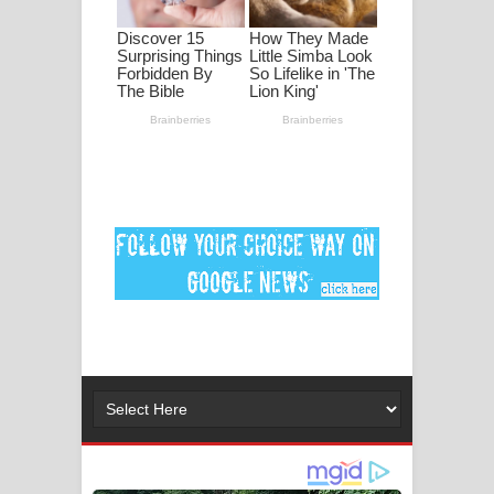
පද පෙළ
DEAR GOD Song Lyrics - ඩියර් ගෝඩ්
ගීතයේ පද පෙළ
MANAMALA KATHA Song Lyrics -
මනමාල කතා ගීතයේ පද පෙළ
Dai Dai Lyrics - Shakira, Burna Boy |
2026 football world cup song lyrics
Lassana Amma Song Lyrics - ලස්සන
අම්මා ගීතයේ පද පෙළ
Gemak Deela Song Lyrics - ගේමක් දීලා