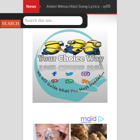
News
Ahimi Wimai Himi Song Lyrics - අහිමි
විමයි හිමි ගීතයේ පද පෙළ
Mathaka Parana Song Lyrics - මතක
පාරනා ගීතයේ පද පෙළ
Nimnadhen Song Lyrics - නිම්නාදෙන්
ගීතයේ පද පෙළ
Obamai Mage Adare Song Lyrics -
ඔබමයි මගේ ආදරේ ගීතයේ පද පෙළ
Pansal Gihin Song Lyrics - පන්සල් ගිහිං
ගීතයේ පද පෙළ
Ankeliya Song Lyrics - අංකෙළිය ගීතයේ