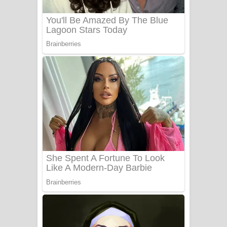
Sanda Babalena Song Lyrics - සඳ
බැබලෙන ගීතයේ පද පෙළ
Adare Wadi Nisa Song Lyrics - ආදරේ
වැඩි නිසා ගීතයේ පද පෙළ
UNUHUMA Song Lyrics - උණුහුම
ගීතයේ පද පෙළ
Katakara Song Lyrics - කටකාර ගීතයේ
පද පෙළ
Tharu Yaye Dilena Song Lyrics - තරු
යායේ දිලෙනා ගීතයේ පද පෙළ
Ow Man Sosa Song Lyrics - ඔව් මං