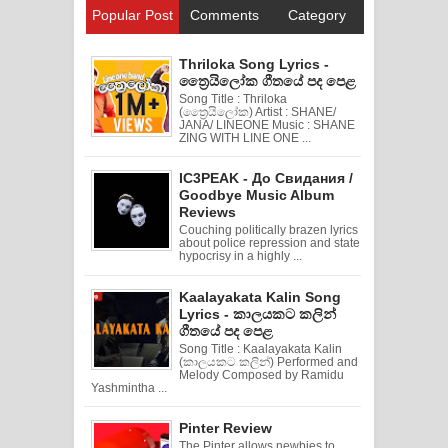
Popular Post
Comments
Category
Thriloka Song Lyrics -
ත්‍රෛයිලෝක ගීතයේ පද පෙළ
Song Title : Thriloka
(ත්‍රෛයිලෝක) Artist : SHANE/
JANA/ LINEONE Music : SHANE
ZING WITH LINE ONE ...
IC3PEAK - До Свидания /
Goodbye Music Album
Reviews
Couching politically brazen lyrics
about police repression and state
hypocrisy in a highly ...
Kaalayakata Kalin Song
Lyrics - කාලයකට කලින්
ගීතයේ පද පෙළ
Song Title : Kaalayakata Kalin
(කාලයකට කලින්) Performed and
Melody Composed by Ramidu
Yashmintha ...
Pinter Review
The Pinter allows newbies to