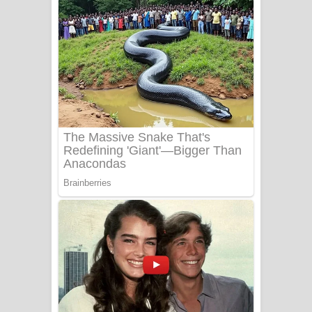
ගීතයේ පද පෙළ
Niwuna Numba Hinda Song Lyrics -
නිවුනා නුඹ හින්දා ගීතයේ පද පෙළ
Numba Dun Aadare Song Lyrics - නුඹ
දුන් ආදරේ ගීතයේ පද පෙළ
Liyamuda Dan Anagathe Song Lyrics
- ලියමුද දැන් අනාගතේ ගීතයේ පද පෙළ
Doni Song Lyrics - දෝණි ගීතයේ පද
පෙළ
Benthara Palame Song Lyrics -
බෙන්තර පාලමේ ගීතයේ පද පෙළ