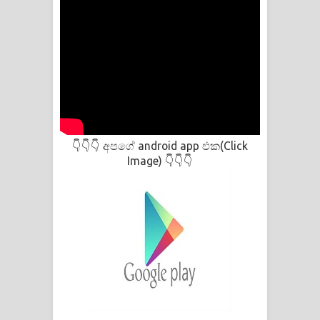
අපගේ android app එක(Click
👇👇👇
Image)
👇👇👇