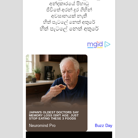
අන්දකාරයේ පිහාටු
පෙළ
ජීවිතේ අරන් දුර ගිහින්
අවසානයක් නැතී
හිත් පැටලේ නෙත් අතුරේ
හිත් පැටලේ නෙත් අතුරේ