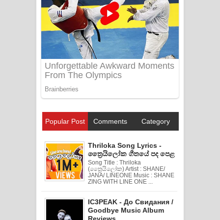
Popular Post
Comments
Category
Thriloka Song Lyrics -
ත්‍රෛයිලෝක ගීතයේ පද පෙළ
Song Title : Thriloka
(ත්‍රෛයිලෝක) Artist : SHANE/
JANA/ LINEONE Music : SHANE
ZING WITH LINE ONE ...
IC3PEAK - До Свидания /
Goodbye Music Album
Reviews