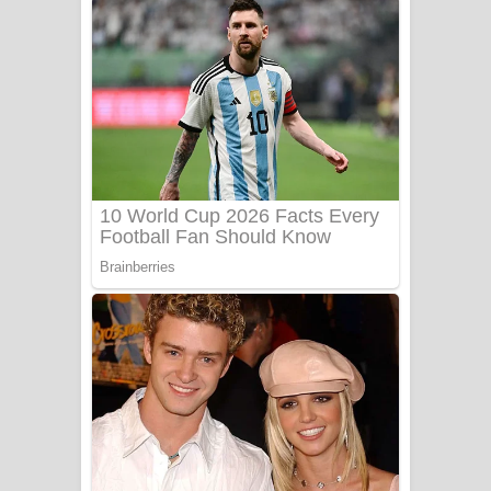
ගීතයේ පද පෙළ
Niwuna Numba Hinda Song Lyrics -
නිවුනා නුඹ හින්දා ගීතයේ පද පෙළ
Numba Dun Aadare Song Lyrics - නුඹ
දුන් ආදරේ ගීතයේ පද පෙළ
Liyamuda Dan Anagathe Song Lyrics
- ලියමුද දැන් අනාගතේ ගීතයේ පද පෙළ
Doni Song Lyrics - දෝණි ගීතයේ පද
පෙළ
Benthara Palame Song Lyrics -