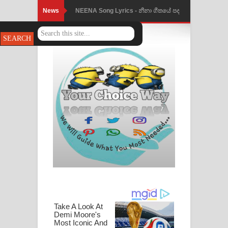
News
NEENA Song Lyrics - නීනා ගීතයේ පද
Ahimi Wimai Himi Song Lyrics - අහිමි
පෙළ
විමයි හිමි ගීතයේ පද පෙළ
Mathaka Parana Song Lyrics - මතක
පාරනා ගීතයේ පද පෙළ
Nimnadhen Song Lyrics - නිම්නාදෙන්
ගීතයේ පද පෙළ
Obamai Mage Adare Song Lyrics -
ඔබමයි මගේ ආදරේ ගීතයේ පද පෙළ
Pansal Gihin Song Lyrics - පන්සල් ගිහිං
ගීතයේ පද පෙළ