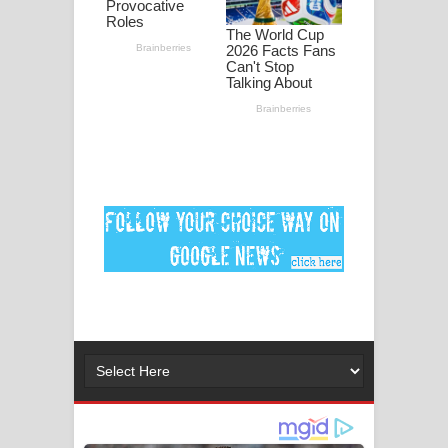
Ankeliya Song Lyrics - අංකෙළිය ගීතයේ
පද පෙළ
DEAR GOD Song Lyrics - ඩියර් ගෝඩ්
ගීතයේ පද පෙළ
MANAMALA KATHA Song Lyrics -
මනමාල කතා ගීතයේ පද පෙළ
Dai Dai Lyrics - Shakira, Burna Boy |
2026 football world cup song lyrics
Lassana Amma Song Lyrics - ලස්සන
අම්මා ගීතයේ පද පෙළ
Gemak Deela Song Lyrics - ගේමක් දීලා