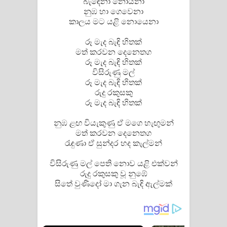
බැඳෙනා නොයනා
නුඹ හා ගෙවෙනා
කාලය මට යළි නොයෙනා
රූ මැද බැඳි හිතක්
මත් කරවන දෙනෙතග
රූ මැද බැඳි හිතක්
විසිරුණු මල්
රූ මැද බැඳි හිතක්
රුදු රකුසකු
රූ මැද බැඳි හිතක්
නුඹ ළඟ වියැකුණු ඒ මගෙ හැඟුමන්
මත් කරවන දෙනෙතග
රැඳුණා ඒ සුන්දර හද කැල්මන්
විසිරුණු මල් පෙති නොව යළි එක්වන්
රුදු රකුසකු වූ නුඹේ
සිතේ වුණිදෝ මා ගැන බැඳි ඇල්මක්