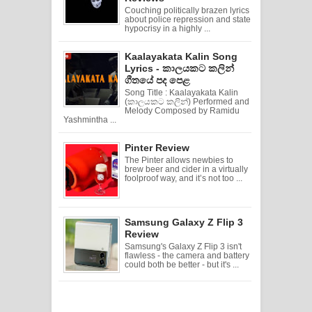
Couching politically brazen lyrics
about police repression and state
hypocrisy in a highly ...
Kaalayakata Kalin Song
Lyrics - කාලයකට කලින්
ගීතයේ පද පෙළ
Song Title : Kaalayakata Kalin
(කාලයකට කලින්) Performed and
Melody Composed by Ramidu
Yashmintha ...
Pinter Review
The Pinter allows newbies to
brew beer and cider in a virtually
foolproof way, and it’s not too ...
Samsung Galaxy Z Flip 3
Review
Samsung's Galaxy Z Flip 3 isn't
flawless - the camera and battery
could both be better - but it's ...