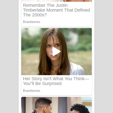
බෙන්තර පාලමේ ගීතයේ පද පෙළ
Sanda Babalena Song Lyrics - සඳ
බැබලෙන ගීතයේ පද පෙළ
Adare Wadi Nisa Song Lyrics - ආදරේ
වැඩි නිසා ගීතයේ පද පෙළ
UNUHUMA Song Lyrics - උණුහුම
ගීතයේ පද පෙළ
Katakara Song Lyrics - කටකාර ගීතයේ
පද පෙළ
Tharu Yaye Dilena Song Lyrics - තරු
යායේ දිලෙනා ගීතයේ පද පෙළ