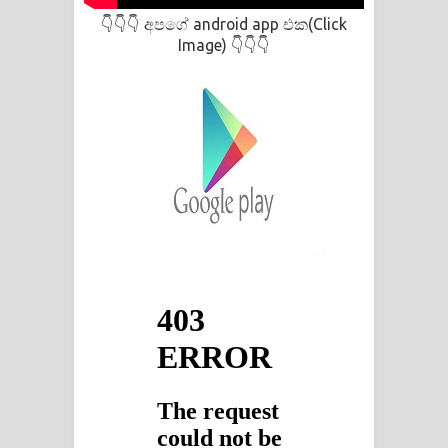
අපගේ android app එක(Click
👇👇👇
Image)
👇👇👇