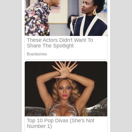
Ow Man Sosa Song Lyrics - ඔව් මං
සෝසා ගීතයේ පද පෙළ
Heavy Weight Song Lyrics
Aye Lanweela Song Lyrics - ආයේ
ලංවීලා ගීතයේ පද පෙළ
Ala purannata Song Lyrics - ආල
පුරන්නට ගීතයේ පද පෙළ
FEVER DREAM Lyrics - Alex Warren
BTS : Hooligan Lyrics
Apa Hamuwee Song Lyrics - අප හමුවී
ගීතයේ පද පෙළ