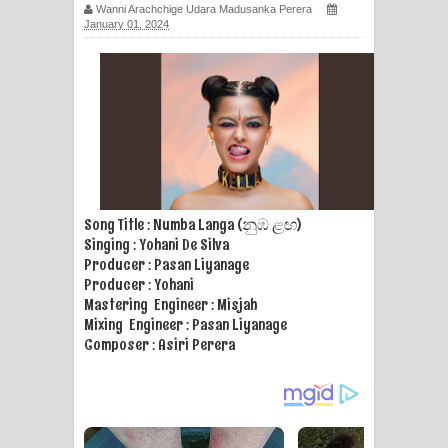
Ma Igili Giya Lyrics - මා ඉගිලී ගියා
Wanni Arachchige Udara Madusanka Perera
January 01, 2024
ගීතයේ පද පෙළ
Ras Balan Song Lyrics - රැස් බලන්
ගීතයේ පද පෙළ
Hoda sihiyen Song Lyrics - හොද
සිහියෙන් ගීතයේ පද පෙළ
Song Title : Numba Langa (නුඹ ළඟ)
Singing : Yohani De Silva
Awanken Song Lyrics - අවංකෙන්
Producer : Pasan Liyanage
Producer : Yohani
ගීතයේ පද පෙළ
Mastering Engineer : Misjah
Mixing Engineer : Pasan Liyanage
Pa Sina Song Lyrics - පෑ සිනා ගීතයේ
Composer : Asiri Perera
පද පෙළ
Pemwanthiye Song Lyrics -