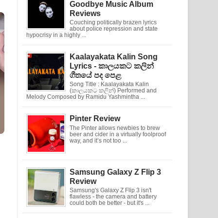
Goodbye Music Album
Reviews
Couching politically brazen lyrics
about police repression and state
hypocrisy in a highly ...
Kaalayakata Kalin Song
Lyrics - කාලයකට කලින්
ගීතයේ පද පෙළ
Song Title : Kaalayakata Kalin
(කාලයකට කලින්) Performed and
Melody Composed by Ramidu Yashmintha ...
Pinter Review
The Pinter allows newbies to brew
beer and cider in a virtually foolproof
way, and it’s not too ...
Samsung Galaxy Z Flip 3
Review
Samsung's Galaxy Z Flip 3 isn't
flawless - the camera and battery
could both be better - but it's ...