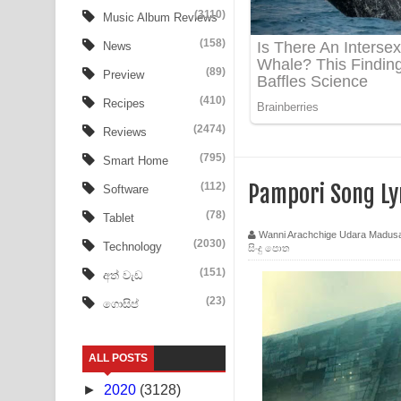
Aye Lanweela Song Lyrics - ආයේ ලංවීලා ගීතයේ පද
(3110)
Music Album Reviews
(158)
Ala purannata Song Lyrics - ආල පුරන්නට ගීතයේ ප
News
(89)
Preview
FEVER DREAM Lyrics - Alex Warren
(410)
Recipes
BTS : Hooligan Lyrics
(2474)
Reviews
Apa Hamuwee Song Lyrics - අප හමුවී ගීතයේ පද ප
(795)
Smart Home
(112)
Pampori Song L
Software
PATHINIYE Song Lyrics - පතිනියනේ ගීතයේ පද පෙළ
(78)
Tablet
Sorry Sir Song Lyrics - සොරි සර් ගීතයේ පද පෙළ
Wanni Arachchige Udara Madus
(2030)
Technology
සිංදු පොත
Mathaka Aluthin Liyanna Song Lyrics - මතක අලුති
(151)
අත් වැඩ
(23)
ගොසිප්
Sandak Awith Song Lyrics - සඳක් ඇවිත් ගීතයේ පද 
Swetha Sande Song Lyrics - ශ්වේත සඳේ ගීතයේ පද
ALL POSTS
Ma Igili Giya Lyrics - මා ඉගිලී ගියා ගීතයේ පද පෙළ
►
2020
(3128)