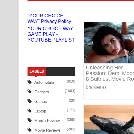
Liyamuda Dan Anagathe Song Lyrics - ලියමුද දැන
"YOUR CHOICE
WAY" Privacy Policy
Doni Song Lyrics - දෝණි ගීතයේ පද පෙළ
YOUR CHOICE WAY
GAME PLAY -
Benthara Palame Song Lyrics - බෙන්තර පාලමේ ගී
YOUTUBE PLAYLIST
Sanda Babalena Song Lyrics - සඳ බැබලෙන ගීතයේ
Adare Wadi Nisa Song Lyrics - ආදරේ වැඩි නිසා ගී
LABELS
UNUHUMA Song Lyrics - උණුහුම ගීතයේ පද පෙළ
(919)
Automobile
Katakara Song Lyrics - කටකාර ගීතයේ පද පෙළ
(1683)
Gadgets
Tharu Yaye Dilena Song Lyrics - තරු යායේ දිලෙනා
(20)
Games
(171)
Laptop
Ow Man Sosa Song Lyrics - ඔව් මං සෝසා ගීතයේ ප
(355)
Mobile Reviews
Heavy Weight Song Lyrics
(202)
Movie Reviews