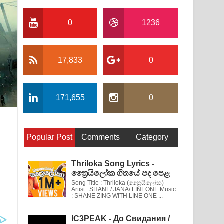
0
1236
17,833
0
171,655
0
Popular Post
Comments
Category
Thriloka Song Lyrics -
ත්‍රෛයිලෝක ගීතයේ පද පෙළ
Song Title : Thriloka (ත්‍රෛයිලෝක)
Artist : SHANE/ JANA/ LINEONE Music
: SHANE ZING WITH LINE ONE ...
IC3PEAK - До Свидания /