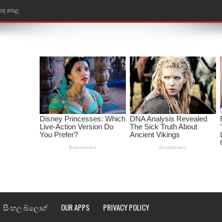
ළ
රේ ගීතයේ පද පෙළ
ෙළ
ළ
තයේ පද පෙළ
l world cup song lyrics
 පද පෙළ
පෙළ
්දා ගීතයේ පද පෙළ
සිංහල බ්ලොග්
OUR APPS
PRIVACY POLICY
ීතයේ පද පෙළ