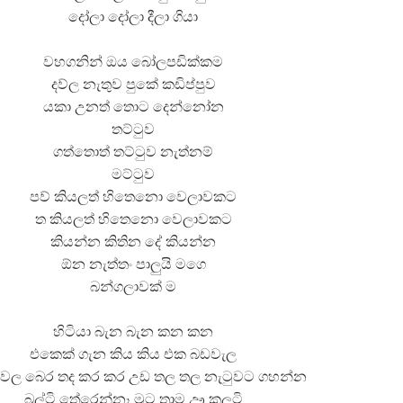
දෝලා දෝලා දීලා ගියා
වහගනින් ඔය බෝලපඩික්කම
දව්ල නැතුව පුකේ කඩිප්පුව
යකා උනත් තොට දෙන්නෝන
තට්ටුව
ගත්තොත් තට්ටුව නැත්නම්
මට්ටුව
පව් කියලත් හිතෙනො වෙලාවකට
ත කියලත් හිතෙනො වෙලාවකට
කියන්න කිතින දේ කියන්න
ඕන නැත්තං පාලුයි මගෙ
බන්ගලාවක් ම
හිටියා බැන බැන කන කන
එකෙක් ගැන කිය කිය එක බඩවැල
වල බෙර තද කර කර උඩ තල තල නැටුවට ගහන්න
බල්ටි තේරෙන්නෑ මුට තාම ඌ කලටි