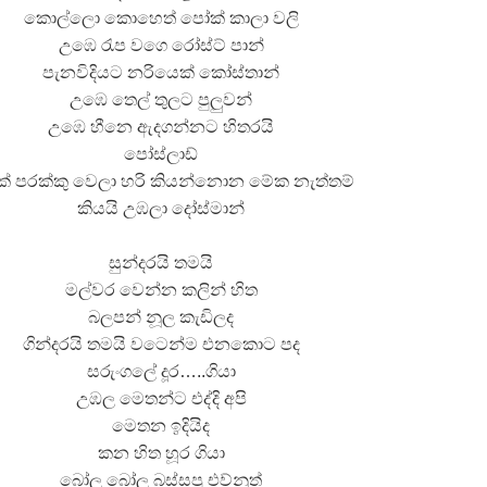
කොල්ලො කොහෙත් පෝක් කාලා වලි
උඹෙ රැප වගෙ රෝස්ට් පාන්
පැනවිදියට නරියෙක් කෝස්තාන්
උඹෙ තෙල් තුලට පුලුවන්
උඹෙ හීනෙ ඇදගන්නට හිතරයි
පෝස්ලාඩ්
ක් පරක්කු වෙලා හරි කියන්නොන මේක නැත්තම්
කියයි උඹලා දෝස්මාන්
සුන්දරයි තමයි
මල්වර වෙන්න කලින් හිත
බලපන් නූල කැඩිලද
ගින්දරයි තමයි වටෙන්ම එනකොට පද
සරුංගලේ දූර…..ගියා
උඹල මෙතන්ට එද්දි අපි
මෙතන ඉදියිද
කන හිත හූර ගියා
බෝල බෝල බස්සපු එව්නුත්