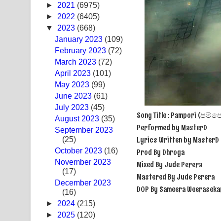
►
2021
(6975)
Ras Balan Song Lyrics - රැස් බලන් ගීතයේ පද පෙළ
►
2022
(6405)
▼
2023
(668)
Hoda sihiyen Song Lyrics - හොද සිහියෙන් ගීතයේ ප
January 2023
(109)
February 2023
(72)
Awanken Song Lyrics - අවංකෙන් ගීතයේ පද පෙළ
March 2023
(72)
April 2023
Pa Sina Song Lyrics - පෑ සිනා ගීතයේ පද පෙළ
(101)
May 2023
(99)
Pemwanthiye Song Lyrics - පෙම්වන්තියේ ගීතයේ ප
June 2023
(61)
July 2023
(45)
Song Title : Pampori (පම්ප
Manobhawa Song Lyrics - මනෝභව ගීතයේ පද පෙළ
August 2023
(35)
Performed by MasterD
September 2023
Akahe Indala Song Lyrics - ආකාහේ ඉඳලා ගීතයේ ප
Lyrics Written by MasterD
(25)
October 2023
(16)
Prod By Dhroga
Raawaya Song Lyrics - රාවය ගීතයේ පද පෙළ
November 2023
Mixed By Jude Perera
(17)
Mastered By Jude Perera
Saddeta Denna Song Lyrics - සද්දෙට දෙන්න ගීතයේ
December 2023
DOP By Sameera Weeraseka
(16)
Kaalaya Song Lyrics - කාලය ගීතයේ පද පෙළ
►
2024
(215)
►
2025
(120)
Aramuna Song Lyrics - අරමුණ ගීතයේ පද පෙළ