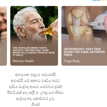
 ගීතයේ පද පෙළ
යේ පද පෙළ
තයේ පද පෙළ
 පද පෙළ
අහගෙන ඉදලම පම්පෝරි
අමාරැයි මේ කනට වාඩිය බරට
දාඩිය මැද්දෙ ආවෙ මෙච්චර දුරක්
පිච්චියක් නෑ එද්දි මං උබලගෙ හිතට
ඇද්දෙ නැ කොච්චර උඩ
ගියත්