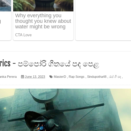
 පෙළ
ද පෙළ
ෙළ
yrics - පම්පෝරි ගීතයේ පද පෙළ
anka Perera
June 13, 2023
MasterD
,
Rap Songs
,
Sindupotha48
,
රැප් ගී පද
,
න් ලියන්න ගීතයේ පද පෙළ
පෙළ
 පෙළ