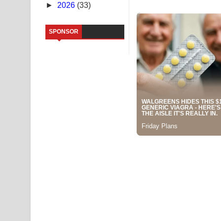
►
2026
(33)
Sandata Duka Hithila Song Lyrics - සඳට දුක හිතිලා
SPONSOR
Sihina Song Lyrics - සිහින ගීතයේ පද පෙළ
Father Song Lyrics - ෆාදර් ගීතයේ පද පෙළ
Dannawada Mawa Song Lyrics - දන්නවාද මාව ගීත
NEENA Song Lyrics - නීනා ගීතයේ පද පෙළ
Ahimi Wimai Himi Song Lyrics - අහිමි විමයි හිමි ගී
Mathaka Parana Song Lyrics - මතක පාරනා ගීතයේ