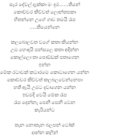
සැර දේවල් දැක්කා මං දුර……තියන්
කොච්චර කිව්වත් ලොන්තපකා
හිතන්නෙ උගේ ගාව තමයි රැප
…..තියෙන්නෙ
කලබොලවත වගේ කතා කියන්න
උඹ හොදයි පන්සලෙ කතා අදින්න
කොල්ලො තා පොඩ්ඩක් පතාගෙන
ඉන්න
මේක රටාවක් කටාරමෙ කොටාගෙන යන්න
කොච්චර කිව්වත් කලබලවෙන්නෙපා
හති ඇයි උඹට දුවාගෙන යන්න
ඉඩමදි වෙයි මේක රැප
රැප දෙන්නැ පෙනි පෙනි වෙන
කැරියන්ට
තැන නොතැන බලපන් ටෝක්
දාන්න කලින්