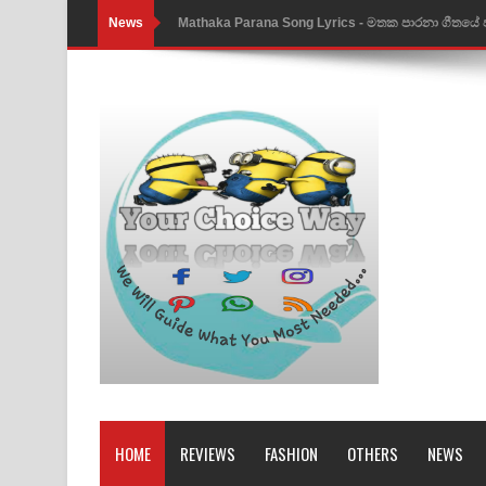
News
Nimnadhen Song Lyrics - නිම්නාදෙන් ගීතයේ පද පෙ
Obamai Mage Adare Song Lyrics - ඔබමයි මගේ ආද
Pansal Gihin Song Lyrics - පන්සල් ගිහිං ගීතයේ පද ප
Ankeliya Song Lyrics - අංකෙළිය ගීතයේ පද පෙළ
DEAR GOD Song Lyrics - ඩියර් ගෝඩ් ගීතයේ පද පෙ
MANAMALA KATHA Song Lyrics - මනමාල කතා ගී
Dai Dai Lyrics - Shakira, Burna Boy | 2026 footbal
Lassana Amma Song Lyrics - ලස්සන අම්මා ගීතයේ
Gemak Deela Song Lyrics - ගේමක් දීලා ගීතයේ පද 
Niwuna Numba Hinda Song Lyrics - නිවුනා නුඹ හින
HOME
REVIEWS
FASHION
OTHERS
NEWS
Numba Dun Aadare Song Lyrics - නුඹ දුන් ආදරේ ග