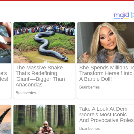
් අනාගතේ ගීතයේ පද පෙළ
තයේ පද පෙළ
 පද පෙළ
තයේ පද පෙළ
 ගීතයේ පද පෙළ
ද පෙළ