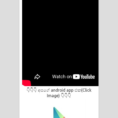
අපගේ android app එක(Click
👇👇👇
Image)
👇👇👇