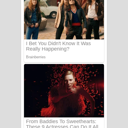
සෝසා ගීතයේ පද පෙළ
Heavy Weight Song Lyrics
Aye Lanweela Song Lyrics - ආයේ
ලංවීලා ගීතයේ පද පෙළ
Ala purannata Song Lyrics - ආල
පුරන්නට ගීතයේ පද පෙළ
FEVER DREAM Lyrics - Alex Warren
BTS : Hooligan Lyrics
Apa Hamuwee Song Lyrics - අප හමුවී
ගීතයේ පද පෙළ