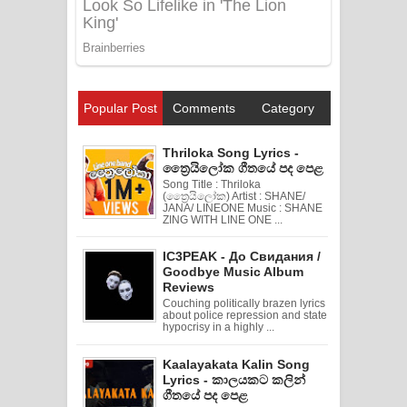
Popular Post
Comments
Category
Thriloka Song Lyrics -
ත්‍රෛයිලෝක ගීතයේ පද පෙළ
Song Title : Thriloka
(ත්‍රෛයිලෝක) Artist : SHANE/
JANA/ LINEONE Music : SHANE
ZING WITH LINE ONE ...
IC3PEAK - До Свидания /
Goodbye Music Album
Reviews
Couching politically brazen lyrics
about police repression and state
hypocrisy in a highly ...
Kaalayakata Kalin Song
Lyrics - කාලයකට කලින්
ගීතයේ පද පෙළ