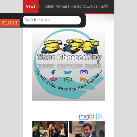
News
Ahimi Wimai Himi Song Lyrics - අහිමි
විමයි හිමි ගීතයේ පද පෙළ
Mathaka Parana Song Lyrics - මතක
පාරනා ගීතයේ පද පෙළ
Nimnadhen Song Lyrics - නිම්නාදෙන්
ගීතයේ පද පෙළ
Obamai Mage Adare Song Lyrics -
ඔබමයි මගේ ආදරේ ගීතයේ පද පෙළ
Pansal Gihin Song Lyrics - පන්සල් ගිහිං
ගීතයේ පද පෙළ
Ankeliya Song Lyrics - අංකෙළිය ගීතයේ