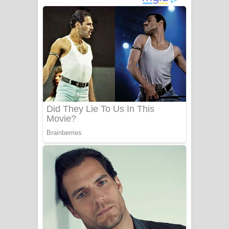
ගීතයේ පද පෙළ
Niwuna Numba Hinda Song Lyrics -
නිවුනා නුඹ හින්දා ගීතයේ පද පෙළ
Numba Dun Aadare Song Lyrics - නුඹ
දුන් ආදරේ ගීතයේ පද පෙළ
Liyamuda Dan Anagathe Song Lyrics
- ලියමුද දැන් අනාගතේ ගීතයේ පද පෙළ
Doni Song Lyrics - දෝණි ගීතයේ පද
පෙළ
Benthara Palame Song Lyrics -
බෙන්තර පාලමේ ගීතයේ පද පෙළ