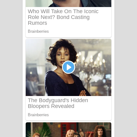
Sanda Babalena Song Lyrics - සඳ
බැබලෙන ගීතයේ පද පෙළ
Adare Wadi Nisa Song Lyrics - ආදරේ
වැඩි නිසා ගීතයේ පද පෙළ
UNUHUMA Song Lyrics - උණුහුම
ගීතයේ පද පෙළ
Katakara Song Lyrics - කටකාර ගීතයේ
පද පෙළ
Tharu Yaye Dilena Song Lyrics - තරු
යායේ දිලෙනා ගීතයේ පද පෙළ
Ow Man Sosa Song Lyrics - ඔව් මං