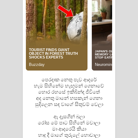
Manobhawa Song Lyrics - මනෝභව
ගීතයේ පද පෙළ
Akahe Indala Song Lyrics - ආකාහේ
ඉඳලා ගීතයේ පද පෙළ
Raawaya Song Lyrics - රාවය ගීතයේ
පද පෙළ
පෙරදාක නෙතු පෑව ආදරේ
හැම සිහිනේම හැඟුමන් ගෙනාවේ
Saddeta Denna Song Lyrics - සද්දෙට
හොර රහසේ ඉකිබින්ඳ ජීවිතේ
අද නෙතු මානේ හසකැන් ගෙනා
දෙන්න ගීතයේ පද පෙළ
සුදිලෙන සඳ වාගේ සිතුවම් වෙලා
Kaalaya Song Lyrics - කාලය ගීතයේ පද
ඈ දෑසගින් බලා
රෝස මේ පාට සිහිනේ මවාලා
පෙළ
මා ආදරෙයි කියා
හාදු දී මාගේ තුරුලේ හොවාලා