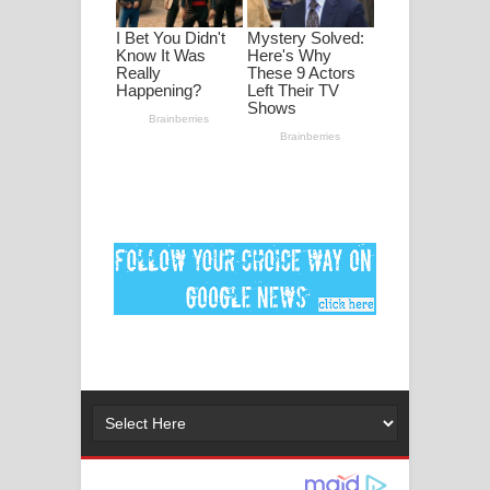
පද පෙළ
DEAR GOD Song Lyrics - ඩියර් ගෝඩ්
ගීතයේ පද පෙළ
MANAMALA KATHA Song Lyrics -
මනමාල කතා ගීතයේ පද පෙළ
Dai Dai Lyrics - Shakira, Burna Boy |
2026 football world cup song lyrics
Lassana Amma Song Lyrics - ලස්සන
අම්මා ගීතයේ පද පෙළ
Gemak Deela Song Lyrics - ගේමක් දීලා