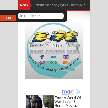
News
Nimnadhen Song Lyrics - නිම්නාදෙන්
Obamai Mage Adare Song Lyrics -
ගීතයේ පද පෙළ
ඔබමයි මගේ ආදරේ ගීතයේ පද පෙළ
Pansal Gihin Song Lyrics - පන්සල් ගිහිං
ගීතයේ පද පෙළ
Ankeliya Song Lyrics - අංකෙළිය ගීතයේ
පද පෙළ
DEAR GOD Song Lyrics - ඩියර් ගෝඩ්
ගීතයේ පද පෙළ
MANAMALA KATHA Song Lyrics -
මනමාල කතා ගීතයේ පද පෙළ