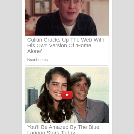
පුරන්නට ගීතයේ පද පෙළ
FEVER DREAM Lyrics - Alex Warren
BTS : Hooligan Lyrics
Apa Hamuwee Song Lyrics - අප හමුවී
ගීතයේ පද පෙළ
PATHINIYE Song Lyrics - පතිනියනේ
ගීතයේ පද පෙළ
Sorry Sir Song Lyrics - සොරි සර්
ගීතයේ පද පෙළ
Mathaka Aluthin Liyanna Song Lyrics
- මතක අලුතින් ලියන්න ගීතයේ පද පෙළ