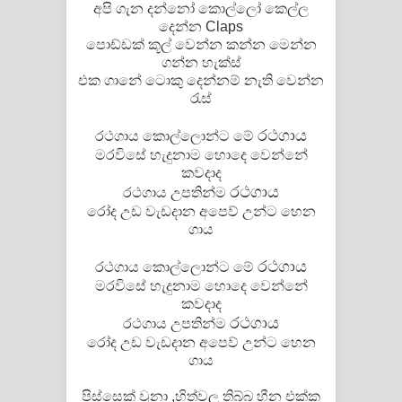
අපි ගැන දන්නෝ කොල්ලෝ කෙල්ල
දෙන්න Claps
පොඩ්ඩක් කූල් වෙන්න කන්න මෙන්න
ගන්න හැක්ස්
එක ගානේ ටොකු දෙන්නම් නැති වෙන්න
රැස්
රථගාය
රථගාය කොල්ලොන්ට මේ
මරවිසේ හැදුනාම හොදෙ වෙන්නේ
කවදාද
රථගාය
රථගාය උපතින්ම
රෝද උඩ වැඩදාන අපෙව් උන්ට හෙන
ගාය
රථගාය
රථගාය කොල්ලොන්ට මේ
මරවිසේ හැදුනාම හොදෙ වෙන්නේ
කවදාද
රථගාය
රථගාය උපතින්ම
රෝද උඩ වැඩදාන අපෙව් උන්ට හෙන
ගාය
පිස්සෙක් වුනා ,හිත්වල තිබ්බ හීන එක්ක