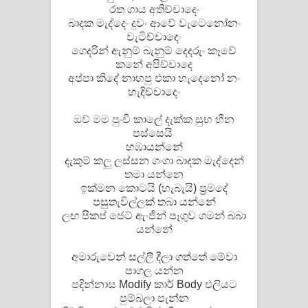
රත ගාය අතිච්චාදෙං
බාදක මැද්දෙං දුවං ආවේ වැටෙනෝනං
වැටිච්චාදෙං
ගෙදරින් ඇනුම් බැනුම් දෙදරුං කෑවේ
⁣කනේ ⁣අපිච්චාදෙ
අප්පා කිදේ නාහපු එකා හැදෙනෝ නං
හැදිච්චාදෙං
ඔව් මම පුංචි කාලේ දැක්ක සුභ හීන
පස්සෙයි
හඹායන්නේ
දැකුම් කලු ලස්සන ගංගා බාදක මැද්දෙන්
තමා යන්නෙ
ඉක්මන කොටයි (හැබැයි) ප්‍රමදේ
පසුතැවිල්ලක් තබා යන්නේ
ලඟ පිකප් ජෙට් ඇංජින් පෑගුව ගමන් බබා
යන්නේ
අමාරුවෙන් සල්ලී දීලා ගත්තේ මේවා
පාගල යන්න
පදින්නාස Modify කාර් Body එලියට
පුම්බලා පැන්න