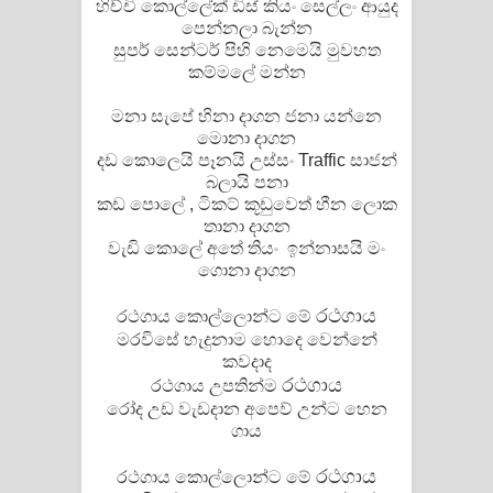
හිච්චි කොල්ලේක් ඩිස් කියං සෙල්ලං ආයුද
පෙන්නලා බැන්න
සුපර් සෙන්ටර් පිහි නෙමෙයි මුවහත
කම්මලේ මන්න
මනා සැපේ හිනා දාගන ජනා යන්නෙ
මොනා දාගන
දඩ කොලෙයි පෑනයි උස්සං Traffic සාජන්
බලායි පනා
කඩ පොලේ , ටිකට් කූඩුවෙත් හීන ලොක
තානා දාගන
වැඩි කොලේ අතේ තියං ඉන්නාසයි මං
ගොනා දාගන
රථගාය
රථගාය කොල්ලොන්ට මේ
මරවිසේ හැදුනාම හොදෙ වෙන්නේ
කවදාද
රථගාය
රථගාය උපතින්ම
රෝද උඩ වැඩදාන අපෙව් උන්ට හෙන
ගාය
රථගාය
රථගාය කොල්ලොන්ට මේ