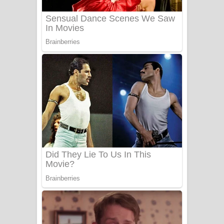
ගීතයේ පද පෙළ
Katakara Song Lyrics - කටකාර ගීතයේ
පද පෙළ
Tharu Yaye Dilena Song Lyrics - තරු
යායේ දිලෙනා ගීතයේ පද පෙළ
Ow Man Sosa Song Lyrics - ඔව් මං
සෝසා ගීතයේ පද පෙළ
Heavy Weight Song Lyrics
Aye Lanweela Song Lyrics - ආයේ
ලංවීලා ගීතයේ පද පෙළ
Ala purannata Song Lyrics - ආල