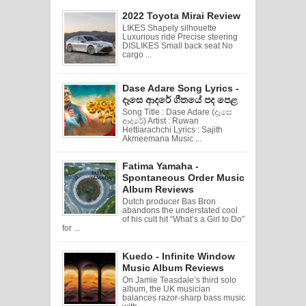
2022 Toyota Mirai Review
LIKES Shapely silhouette
Luxurious ride Precise steering
DISLIKES Small back seat No
cargo ...
Dase Adare Song Lyrics -
දෑසෙ ආදරේ ගීතයේ පද පෙළ
Song Title : Dase Adare (දෑසෙ
ආදරේ) Artist : Ruwan
Hettiarachchi Lyrics : Sajith
Akmeemana Music ...
Fatima Yamaha -
Spontaneous Order Music
Album Reviews
Dutch producer Bas Bron
abandons the understated cool
of his cult hit “What’s a Girl to Do”
for ...
Kuedo - Infinite Window
Music Album Reviews
On Jamie Teasdale’s third solo
album, the UK musician
balances razor-sharp bass music