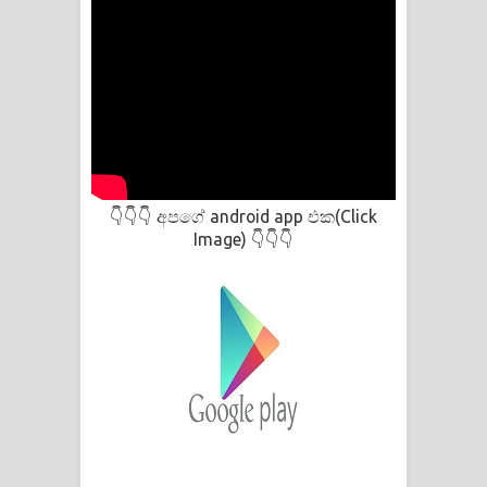
අපගේ android app එක(Click
👇👇👇
Image)
👇👇👇