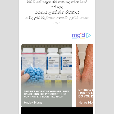
මරවිසේ හැදුනාම හොදෙ වෙන්නේ
කවදාද
රථගාය
රථගාය උපතින්ම
රෝද උඩ වැඩදාන අපෙව් උන්ට හෙන
ගාය