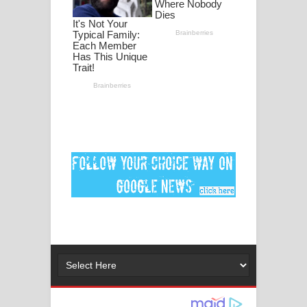
Dai Dai Lyrics - Shakira, Burna Boy |
2026 football world cup song lyrics
Lassana Amma Song Lyrics - ලස්සන
අම්මා ගීතයේ පද පෙළ
Gemak Deela Song Lyrics - ගේමක් දීලා
ගීතයේ පද පෙළ
Niwuna Numba Hinda Song Lyrics -
නිවුනා නුඹ හින්දා ගීතයේ පද පෙළ
Numba Dun Aadare Song Lyrics - නුඹ
දුන් ආදරේ ගීතයේ පද පෙළ
Liyamuda Dan Anagathe Song Lyrics