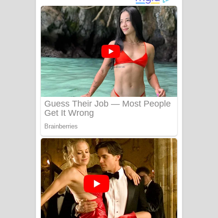
- ලියමුද දැන් අනාගතේ ගීතයේ පද පෙළ
Doni Song Lyrics - දෝණි ගීතයේ පද
පෙළ
Benthara Palame Song Lyrics -
බෙන්තර පාලමේ ගීතයේ පද පෙළ
Sanda Babalena Song Lyrics - සඳ
බැබලෙන ගීතයේ පද පෙළ
Adare Wadi Nisa Song Lyrics - ආදරේ
වැඩි නිසා ගීතයේ පද පෙළ
UNUHUMA Song Lyrics - උණුහුම