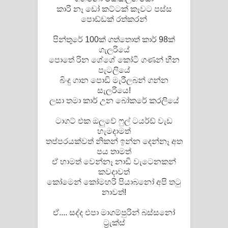
කාරි නෑ ඩෝ කට්ටක් කෑවට පස්ස
පොඩ්ඩක් රත්කරන්
පින්තුරේ 100ක් ගත්තොත් කාර් 98ක්
ගැලරියේ
පොතේ රින ශේශේ කෝටි ගණන් හීන
පැටලියේ
බිංදු ගාන පොඩි මැරීලබන් ගන්න
සැලරියෙ!
ලසා තමා කාර් උන බෝකරේ කරලියේ
ටාගට් එක ඔලුවේ ෆුල් ටයර්ඩ් වැඩ
හැමදාමත්
තප්පරයක්වත් නිකන් ඉන්න දෙන්නෑ අත
පය තාමත්
ඒ හාමත් වෙන්නෑ නාඩි වැටෙනකන්
කවදාවත්
කෝමෙන් කෝමහරි පියාබනෝ අපි තටු
නාවත්!
ඒ.... සද්ද එපා මාගම්පුරින් බස්සනෝ
ට්‍රැක්ස්