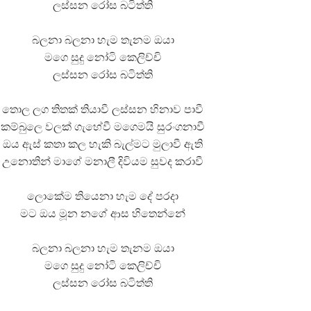
ලස්සන රෝස බටිත්ති
බලනා බලනා හැම තැනම ඔයා
මගෙ සුදු නෝටි කෙලිච්චි
ලස්සන රෝස බටිත්ති
තොල ලග තිතක් තියාවී ලස්සන හිනාව පාවී
කම්බුලෙ වලක් ගැහේවී මගෙමයි සුරංගනාවී
ඔය ඇස් කතා කල හැකි බැල්මට මුලාවී ඇති
උනොතින් මාගේ මනාලී දිවියම සුවද කරාවී
ලොකේම තියෙනා හැම දේ පරදා
මට ඔය මූන නගේ ආස හිතෙන්නේ
බලනා බලනා හැම තැනම ඔයා
මගෙ සුදු නෝටි කෙලිච්චි
ලස්සන රෝස බටිත්ති