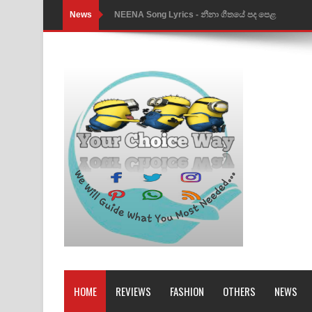
News
Ahimi Wimai Himi Song Lyrics - අහිමි විමයි හිමි ගී
Mathaka Parana Song Lyrics - මතක පාරනා ගීතයේ
Nimnadhen Song Lyrics - නිම්නාදෙන් ගීතයේ පද පෙ
Obamai Mage Adare Song Lyrics - ඔබමයි මගේ ආද
Pansal Gihin Song Lyrics - පන්සල් ගිහිං ගීතයේ පද ප
Ankeliya Song Lyrics - අංකෙළිය ගීතයේ පද පෙළ
DEAR GOD Song Lyrics - ඩියර් ගෝඩ් ගීතයේ පද පෙ
MANAMALA KATHA Song Lyrics - මනමාල කතා ගී
Dai Dai Lyrics - Shakira, Burna Boy | 2026 footbal
Lassana Amma Song Lyrics - ලස්සන අම්මා ගීතයේ
HOME
REVIEWS
FASHION
OTHERS
NEWS
Gemak Deela Song Lyrics - ගේමක් දීලා ගීතයේ පද 