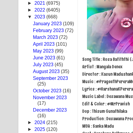
►
2021
(6975)
Swetha Sande Song Lyrics - ශ්වේත සඳේ ගීතයේ පද
►
2022
(6405)
▼
2023
(668)
Ma Igili Giya Lyrics - මා ඉගිලී ගියා ගීතයේ පද පෙළ
January 2023
(109)
February 2023
(72)
Ras Balan Song Lyrics - රැස් බලන් ගීතයේ පද පෙළ
March 2023
(72)
April 2023
Hoda sihiyen Song Lyrics - හොද සිහියෙන් ගීතයේ ප
(101)
May 2023
(99)
Awanken Song Lyrics - අවංකෙන් ගීතයේ පද පෙළ
June 2023
(61)
Song Title : Rosa Batiththi
July 2023
(45)
Artist : Mangala Denex
Pa Sina Song Lyrics - පෑ සිනා ගීතයේ පද පෙළ
August 2023
(35)
Director : Kasun Madushan
September 2023
Music : @PrageethPereraM
Pemwanthiye Song Lyrics - පෙම්වන්තියේ ගීතයේ ප
(25)
Lyrics : @HarshanaKPerera
October 2023
(16)
Manobhawa Song Lyrics - මනෝභව ගීතයේ පද පෙළ
Music Label : Desawana Mus
November 2023
Edit & Color : @MrPravish
(17)
Akahe Indala Song Lyrics - ආකාහේ ඉඳලා ගීතයේ ප
December 2023
Dop : Thisum Gunathilaka
(16)
Production : Desawana Pro
Raawaya Song Lyrics - රාවය ගීතයේ පද පෙළ
►
2024
(215)
MUA : Sanka Madu
►
2025
(120)
Saddeta Denna Song Lyrics - සද්දෙට දෙන්න ගීතයේ