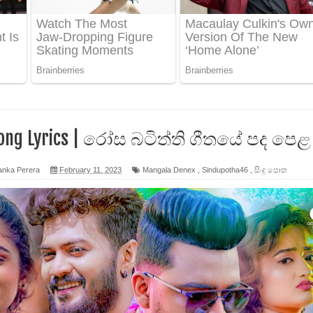
ද පෙළ
 පෙළ
ද පෙළ
 Song Lyrics | රෝස බටිත්ති ගීතයේ පද පෙළ
anka Perera
February 11, 2023
Mangala Denex
,
Sindupotha46
,
සිංදු පොත
ෙළ
න් ලියන්න ගීතයේ පද පෙළ
පෙළ