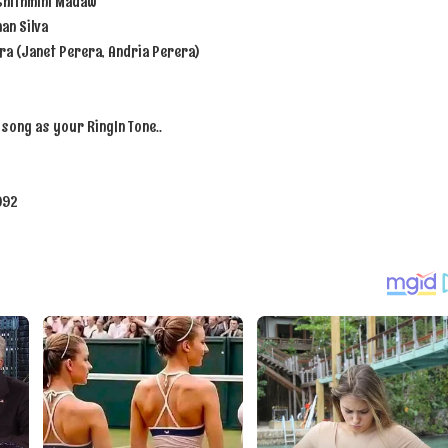
Chithmini Madaw
an Silva
ra (Janet Perera, Andria Perera)
 ගීතයේ පද පෙළ
" song as your RingIn Tone..
092
යේ පද පෙළ