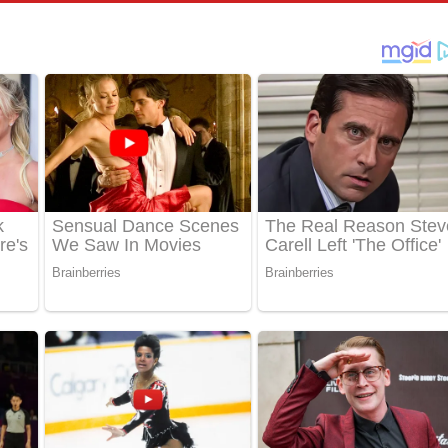
්දා ගීතයේ පද පෙළ
ීතයේ පද පෙළ
් අනාගතේ ගීතයේ පද පෙළ
තයේ පද පෙළ
 පද පෙළ
තයේ පද පෙළ
 ගීතයේ පද පෙළ