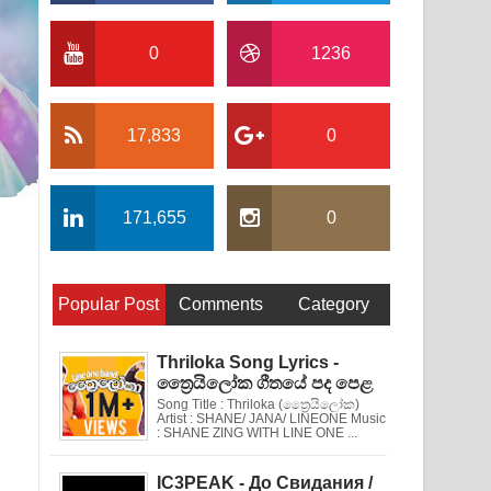
0
1236
17,833
0
171,655
0
Popular Post
Comments
Category
Thriloka Song Lyrics -
ත්‍රෛයිලෝක ගීතයේ පද පෙළ
Song Title : Thriloka (ත්‍රෛයිලෝක)
Artist : SHANE/ JANA/ LINEONE Music
: SHANE ZING WITH LINE ONE ...
IC3PEAK - До Свидания /