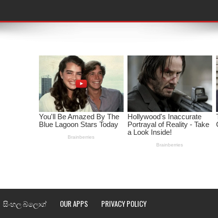
තයේ පද පෙළ
 පද පෙළ
ළ
රේ ගීතයේ පද පෙළ
ෙළ
ළ
තයේ පද පෙළ
l world cup song lyrics
 පද පෙළ
සිංහල බ්ලොග්
OUR APPS
PRIVACY POLICY
පෙළ