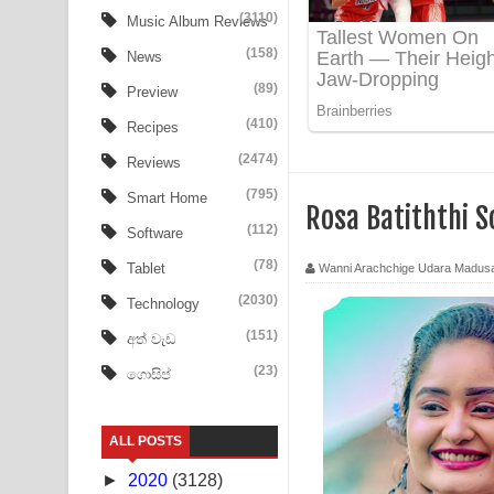
Ow Man Sosa Song Lyrics - ඔව් මං සෝසා ගීතයේ ප
(3110)
Music Album Reviews
(158)
Heavy Weight Song Lyrics
News
(89)
Preview
Aye Lanweela Song Lyrics - ආයේ ලංවීලා ගීතයේ පද
(410)
Recipes
Ala purannata Song Lyrics - ආල පුරන්නට ගීතයේ ප
(2474)
Reviews
FEVER DREAM Lyrics - Alex Warren
(795)
Smart Home
Rosa Batiththi
(112)
Software
BTS : Hooligan Lyrics
(78)
Tablet
Wanni Arachchige Udara Madus
Apa Hamuwee Song Lyrics - අප හමුවී ගීතයේ පද ප
(2030)
Technology
PATHINIYE Song Lyrics - පතිනියනේ ගීතයේ පද පෙළ
(151)
අත් වැඩ
(23)
ගොසිප්
Sorry Sir Song Lyrics - සොරි සර් ගීතයේ පද පෙළ
Mathaka Aluthin Liyanna Song Lyrics - මතක අලුති
ALL POSTS
Sandak Awith Song Lyrics - සඳක් ඇවිත් ගීතයේ පද 
►
2020
(3128)