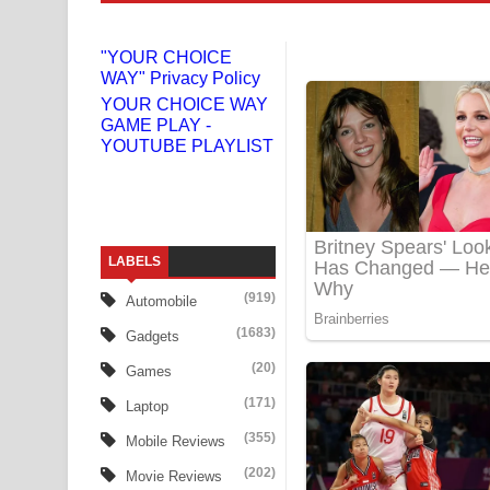
Niwuna Numba Hinda Song Lyrics - නිවුනා නුඹ හින
"YOUR CHOICE
WAY" Privacy Policy
Numba Dun Aadare Song Lyrics - නුඹ දුන් ආදරේ ග
YOUR CHOICE WAY
GAME PLAY -
Liyamuda Dan Anagathe Song Lyrics - ලියමුද දැන
YOUTUBE PLAYLIST
Doni Song Lyrics - දෝණි ගීතයේ පද පෙළ
Benthara Palame Song Lyrics - බෙන්තර පාලමේ ගී
LABELS
Sanda Babalena Song Lyrics - සඳ බැබලෙන ගීතයේ
(919)
Automobile
Adare Wadi Nisa Song Lyrics - ආදරේ වැඩි නිසා ගී
(1683)
Gadgets
UNUHUMA Song Lyrics - උණුහුම ගීතයේ පද පෙළ
(20)
Games
(171)
Laptop
Katakara Song Lyrics - කටකාර ගීතයේ පද පෙළ
(355)
Mobile Reviews
Tharu Yaye Dilena Song Lyrics - තරු යායේ දිලෙනා
(202)
Movie Reviews