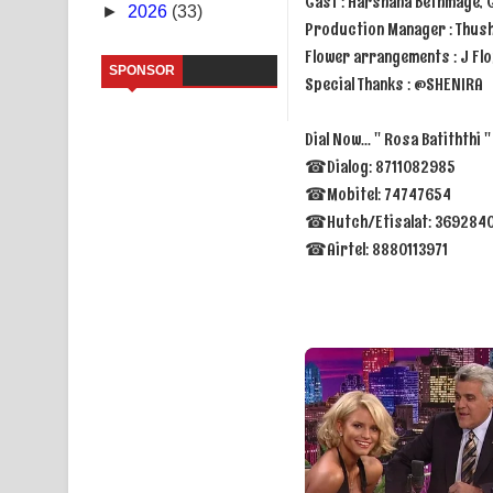
Cast : Harshana Bethmage, 
►
2026
(33)
Production Manager : Thush
Kaalaya Song Lyrics - කාලය ගීතයේ පද පෙළ
Flower arrangements : J Flo
SPONSOR
Special Thanks : @SHENIRA
Aramuna Song Lyrics - අරමුණ ගීතයේ පද පෙළ
Sandata Duka Hithila Song Lyrics - සඳට දුක හිතිලා
Dial Now... " Rosa Batiththi 
☎Dialog: 8711082985
Sihina Song Lyrics - සිහින ගීතයේ පද පෙළ
☎Mobitel: 74747654
☎Hutch/Etisalat: 369284
Father Song Lyrics - ෆාදර් ගීතයේ පද පෙළ
☎Airtel: 8880113971
Dannawada Mawa Song Lyrics - දන්නවාද මාව ගීත
NEENA Song Lyrics - නීනා ගීතයේ පද පෙළ