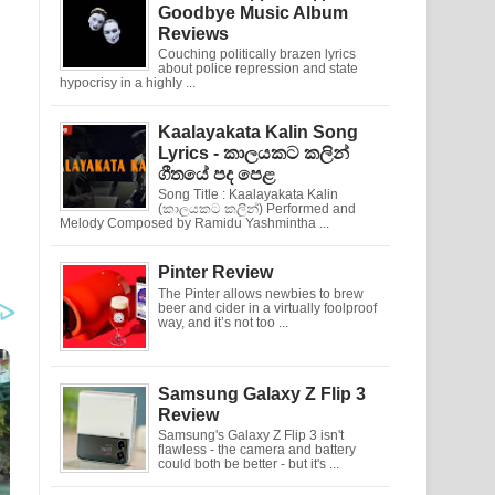
Goodbye Music Album
Reviews
Couching politically brazen lyrics
about police repression and state
hypocrisy in a highly ...
Kaalayakata Kalin Song
Lyrics - කාලයකට කලින්
ගීතයේ පද පෙළ
Song Title : Kaalayakata Kalin
(කාලයකට කලින්) Performed and
Melody Composed by Ramidu Yashmintha ...
Pinter Review
The Pinter allows newbies to brew
beer and cider in a virtually foolproof
way, and it’s not too ...
Samsung Galaxy Z Flip 3
Review
Samsung's Galaxy Z Flip 3 isn't
flawless - the camera and battery
could both be better - but it's ...