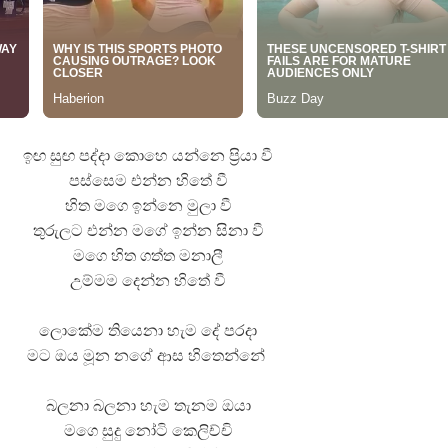
ඉඟ සුඟ පද්දා කොහෙ යන්නෙ ප්‍රියා වී
පස්සෙම එන්න හිතේ වී
හිත මගෙ ඉන්නෙ මුලා වී
තුරුලට එන්න මගේ ඉන්න සිනා වී
මගෙ හිත ගත්ත මනාලී
උම්මම දෙන්න හිතේ වී
ලොකේම තියෙනා හැම දේ පරදා
මට ඔය මූන නගේ ආස හිතෙන්නේ
බලනා බලනා හැම තැනම ඔයා
මගෙ සුදු නෝටි කෙලිච්චි