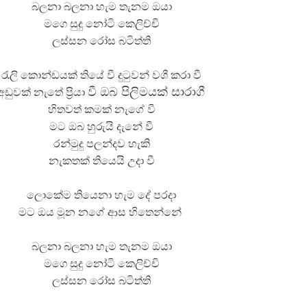
බලනා බලනා හැම තැනම ඔයා
මගෙ සුදු නෝටි කෙලිච්චි
ලස්සන රෝස බටිත්ති
රැලි කොන්ඩයක් තියේ වී දුටුවන් වශී කරා වී
වී
ඔබ පිලිමයක් සාරාගී
අඩුවක් නැතේ ප්‍රියා
හිතවත් කමක් නැගේ වී
මට ඔබ හුරුයි දැනේ වී
රන්මුදු පලන්දව හැකි
නැකතක් තියෙයි උදා වී
ලොකේම තියෙනා හැම දේ පරදා
මට ඔය මූන නගේ ආස හිතෙන්නේ
බලනා බලනා හැම තැනම ඔයා
මගෙ සුදු නෝටි කෙලිච්චි
ලස්සන රෝස බටිත්ති