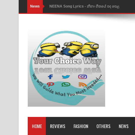
News
Ahimi Wimai Himi Song Lyrics - අහිමි විමයි හිමි ගී
Mathaka Parana Song Lyrics - මතක පාරනා ගීතයේ
Nimnadhen Song Lyrics - නිම්නාදෙන් ගීතයේ පද පෙ
Obamai Mage Adare Song Lyrics - ඔබමයි මගේ ආද
Pansal Gihin Song Lyrics - පන්සල් ගිහිං ගීතයේ පද ප
Ankeliya Song Lyrics - අංකෙළිය ගීතයේ පද පෙළ
DEAR GOD Song Lyrics - ඩියර් ගෝඩ් ගීතයේ පද පෙ
MANAMALA KATHA Song Lyrics - මනමාල කතා ගී
Dai Dai Lyrics - Shakira, Burna Boy | 2026 footbal
Lassana Amma Song Lyrics - ලස්සන අම්මා ගීතයේ
HOME
REVIEWS
FASHION
OTHERS
NEWS
Gemak Deela Song Lyrics - ගේමක් දීලා ගීතයේ පද 