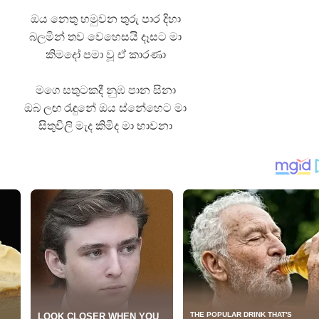
ඔය නෙතු හමුවන තුරු පාර දිහා
බලමින් තව වෙහෙසයි දෑසට මා
කිමදෝ පමා වූ ඒ කාරණා
මගෙ සතුටකදී නුඹ පාන සිනා
ඔබ ලඟ රැඳුනේ ඔය ස්නේහෙට මා
සිතුවිලි මැද කිමිද මා භාවනා