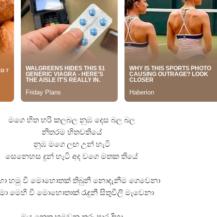
 ගීතයේ පද පෙළ
යේ පද පෙළ
මගෙ හිත හරි කලබල නුඹ දෙස බල බල
නිතරම හිතවතියේ
නුඹ මගෙ ලඟ උන් හැටි
සෙනෙහස දුන් හැටි අද වගෙ මතක තියේ
හා හමු වී මොහොතක් තිබුනී නොදැනීම ගෙවෙනා
 මා මෙහි වී මොහොතාක් රැඳුනී සිතුවිලි මැවෙනා
ඔය නෙතු හමුවන තුරු පාර දිහා