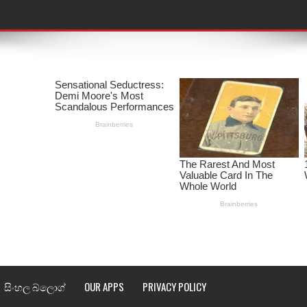
තයේ පද පෙළ
 පද පෙළ
ළ
රේ ගීතයේ පද පෙළ
ෙළ
ළ
තයේ පද පෙළ
l world cup song lyrics
 පද පෙළ
සිංහල බ්ලොග්
OUR APPS
PRIVACY POLICY
පෙළ