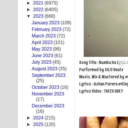
►
2021
(6975)
Swetha Sande Song Lyrics - ශ්වේත සඳේ ගීතයේ පද
►
2022
(6405)
▼
2023
(668)
Ma Igili Giya Lyrics - මා ඉගිලී ගියා ගීතයේ පද පෙළ
January 2023
(109)
February 2023
(72)
Ras Balan Song Lyrics - රැස් බලන් ගීතයේ පද පෙළ
March 2023
(72)
April 2023
Hoda sihiyen Song Lyrics - හොද සිහියෙන් ගීතයේ ප
(101)
May 2023
(99)
Awanken Song Lyrics - අවංකෙන් ගීතයේ පද පෙළ
June 2023
(61)
Song Title : Numba Ha (නුඹ 
July 2023
(45)
Pa Sina Song Lyrics - පෑ සිනා ගීතයේ පද පෙළ
August 2023
(35)
Performed by DILU Beats
September 2023
Music, Mix & Mastered by
Pemwanthiye Song Lyrics - පෙම්වන්තියේ ගීතයේ ප
(25)
Lyrics : Ashan Perera @Ki
October 2023
(16)
Lyrics Video : THEEV ABEY
Manobhawa Song Lyrics - මනෝභව ගීතයේ පද පෙළ
November 2023
(17)
Akahe Indala Song Lyrics - ආකාහේ ඉඳලා ගීතයේ ප
December 2023
(16)
Raawaya Song Lyrics - රාවය ගීතයේ පද පෙළ
►
2024
(215)
►
2025
(120)
Saddeta Denna Song Lyrics - සද්දෙට දෙන්න ගීතයේ