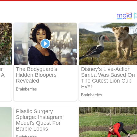
්දා ගීතයේ පද පෙළ
ීතයේ පද පෙළ
් අනාගතේ ගීතයේ පද පෙළ
තයේ පද පෙළ
 පද පෙළ
තයේ පද පෙළ
 ගීතයේ පද පෙළ