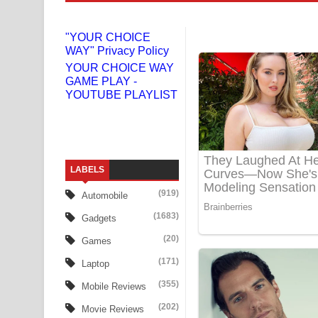
Niwuna Numba Hinda Song Lyrics - නිවුනා නුඹ හින
"YOUR CHOICE
WAY" Privacy Policy
Numba Dun Aadare Song Lyrics - නුඹ දුන් ආදරේ ග
YOUR CHOICE WAY
GAME PLAY -
Liyamuda Dan Anagathe Song Lyrics - ලියමුද දැන
YOUTUBE PLAYLIST
Doni Song Lyrics - දෝණි ගීතයේ පද පෙළ
Benthara Palame Song Lyrics - බෙන්තර පාලමේ ගී
LABELS
Sanda Babalena Song Lyrics - සඳ බැබලෙන ගීතයේ
(919)
Automobile
Adare Wadi Nisa Song Lyrics - ආදරේ වැඩි නිසා ගී
(1683)
Gadgets
UNUHUMA Song Lyrics - උණුහුම ගීතයේ පද පෙළ
(20)
Games
(171)
Laptop
Katakara Song Lyrics - කටකාර ගීතයේ පද පෙළ
(355)
Mobile Reviews
Tharu Yaye Dilena Song Lyrics - තරු යායේ දිලෙනා
(202)
Movie Reviews