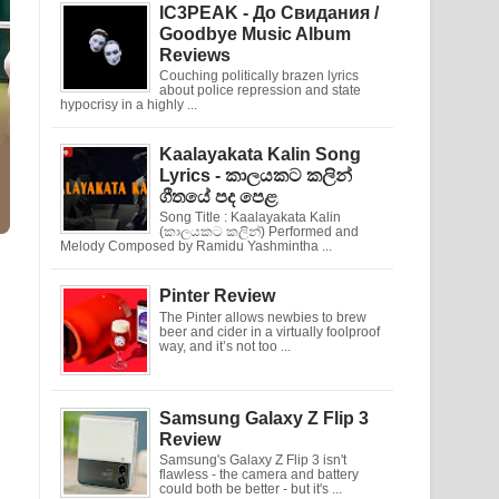
IC3PEAK - До Свидания /
Goodbye Music Album
Reviews
Couching politically brazen lyrics
about police repression and state
hypocrisy in a highly ...
Kaalayakata Kalin Song
Lyrics - කාලයකට කලින්
ගීතයේ පද පෙළ
Song Title : Kaalayakata Kalin
(කාලයකට කලින්) Performed and
Melody Composed by Ramidu Yashmintha ...
Pinter Review
The Pinter allows newbies to brew
beer and cider in a virtually foolproof
way, and it’s not too ...
Samsung Galaxy Z Flip 3
Review
Samsung's Galaxy Z Flip 3 isn't
flawless - the camera and battery
could both be better - but it's ...