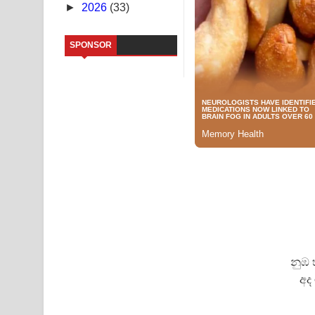
►
2026
(33)
Kaalaya Song Lyrics - කාලය ගීතයේ පද පෙළ
SPONSOR
Aramuna Song Lyrics - අරමුණ ගීතයේ පද පෙළ
Sandata Duka Hithila Song Lyrics - සඳට දුක හිතිලා
Sihina Song Lyrics - සිහින ගීතයේ පද පෙළ
Father Song Lyrics - ෆාදර් ගීතයේ පද පෙළ
Dannawada Mawa Song Lyrics - දන්නවාද මාව ගීත
NEENA Song Lyrics - නීනා ගීතයේ පද පෙළ
නුඹ 
අද