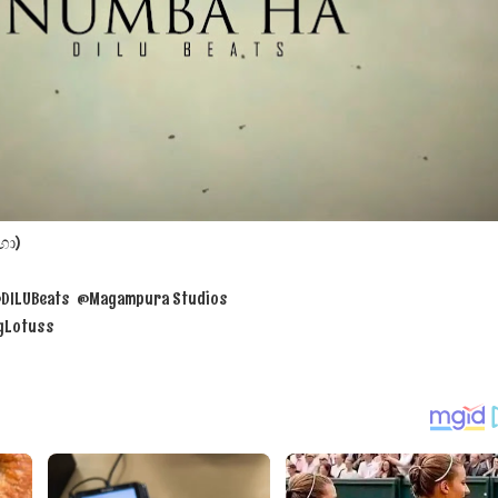
 පෙළ
ද පෙළ
හා)
 @DILUBeats @Magampura Studios
ද පෙළ
ngLotuss
ද පෙළ
 පද පෙළ