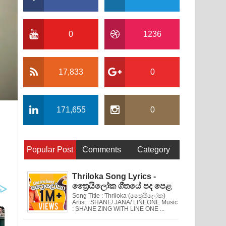
0
1236
17,833
0
171,655
0
Popular Post
Comments
Category
Thriloka Song Lyrics -
ත්‍රෛයිලෝක ගීතයේ පද පෙළ
Song Title : Thriloka (ත්‍රෛයිලෝක)
Artist : SHANE/ JANA/ LINEONE Music
: SHANE ZING WITH LINE ONE ...