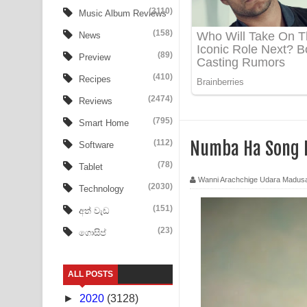
Ow Man Sosa Song Lyrics - ඔව් මං සෝසා ගීතයේ ප
(3110)
Music Album Reviews
(158)
Heavy Weight Song Lyrics
News
(89)
Preview
Aye Lanweela Song Lyrics - ආයේ ලංවීලා ගීතයේ පද
(410)
Recipes
Ala purannata Song Lyrics - ආල පුරන්නට ගීතයේ ප
(2474)
Reviews
FEVER DREAM Lyrics - Alex Warren
(795)
Smart Home
(112)
Numba Ha Song 
Software
BTS : Hooligan Lyrics
(78)
Tablet
Apa Hamuwee Song Lyrics - අප හමුවී ගීතයේ පද ප
Wanni Arachchige Udara Madus
(2030)
Technology
PATHINIYE Song Lyrics - පතිනියනේ ගීතයේ පද පෙළ
(151)
අත් වැඩ
(23)
ගොසිප්
Sorry Sir Song Lyrics - සොරි සර් ගීතයේ පද පෙළ
Mathaka Aluthin Liyanna Song Lyrics - මතක අලුති
ALL POSTS
Sandak Awith Song Lyrics - සඳක් ඇවිත් ගීතයේ පද 
►
2020
(3128)