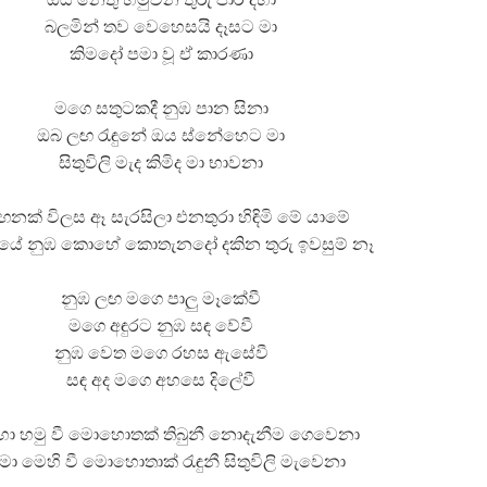
බලමින් තව වෙහෙසයි දෑසට මා
කිමදෝ පමා වූ ඒ කාරණා
මගෙ සතුටකදී නුඹ පාන සිනා
ඔබ ලඟ රැඳුනේ ඔය ස්නේහෙට මා
සිතුවිලි මැද කිමිද මා භාවනා
ඟනක් විලස ඈ සැරසිලා එනතුරා හිඳිමි මේ යාමේ
ියේ නුඹ කොහේ කොතැනදෝ දකින තුරු ඉවසුම් නෑ
නුඹ ලඟ මගෙ පාලු මෑකේවී
මගෙ අඳුරට නුඹ සඳ වේවී
නුඹ වෙත මගෙ රහස ඇසේවී
සඳ අද මගෙ අහසෙ දිලේවී
හා හමු වී මොහොතක් තිබුනී නොදැනීම ගෙවෙනා
 මා මෙහි වී මොහොතාක් රැඳුනී සිතුවිලි මැවෙනා