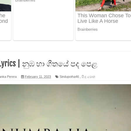
ද පෙළ
 පෙළ
ද පෙළ
Lyrics | නුඹ හා ගීතයේ පද පෙළ
ෙළ
anka Perera
February 11, 2023
Sindupotha46
,
සිංදු පොත
න් ලියන්න ගීතයේ පද පෙළ
පෙළ