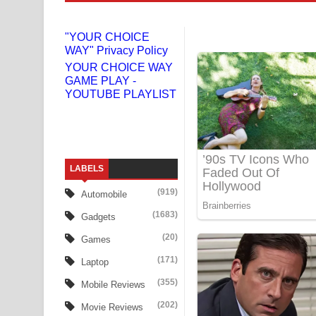
Niwuna Numba Hinda Song Lyrics - නිවුනා නුඹ හින
"YOUR CHOICE
WAY" Privacy Policy
Numba Dun Aadare Song Lyrics - නුඹ දුන් ආදරේ ග
YOUR CHOICE WAY
GAME PLAY -
Liyamuda Dan Anagathe Song Lyrics - ලියමුද දැන
YOUTUBE PLAYLIST
Doni Song Lyrics - දෝණි ගීතයේ පද පෙළ
Benthara Palame Song Lyrics - බෙන්තර පාලමේ ගී
LABELS
Sanda Babalena Song Lyrics - සඳ බැබලෙන ගීතයේ
(919)
Automobile
Adare Wadi Nisa Song Lyrics - ආදරේ වැඩි නිසා ගී
(1683)
Gadgets
UNUHUMA Song Lyrics - උණුහුම ගීතයේ පද පෙළ
(20)
Games
(171)
Laptop
Katakara Song Lyrics - කටකාර ගීතයේ පද පෙළ
(355)
Mobile Reviews
Tharu Yaye Dilena Song Lyrics - තරු යායේ දිලෙනා
(202)
Movie Reviews