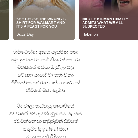
 ගීතයේ පද පෙළ
හිමිවෙන්න ආයේ පැතූමන් පතා
සමු දුන්නේ මාගේ හිතටත් හොරා
මතකයේ සේයා මැකිලා එදා
වේදනා යායේ මා තනි වුනා
යේ පද පෙළ
ජිවිතේ මාගේ රැක ගන්න පණ සේ
හිටියේ ඔයා සෑමදා
රිද වාලා හඩවාපු ශෘංගාරියේ
අද වාගේ කවදාවත් නුඹ මේ ලෙසේ
රවටන්නෙපා කවුරුවත් ජිවිතේ
සතුටින්ද ඉන්නේ ඔයා
මං තාම දුක් විදිනවා