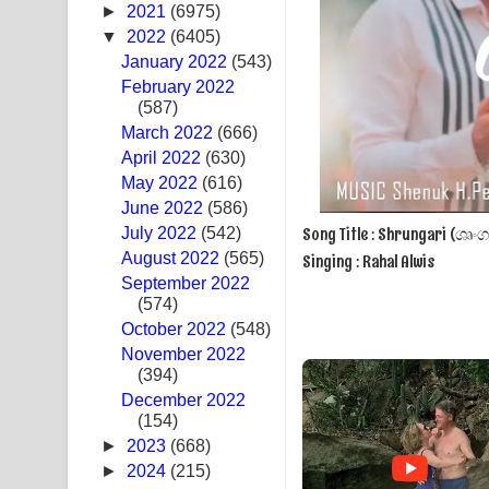
►
2021
(6975)
Swetha Sande Song Lyrics - ශ්වේත සඳේ ගීතයේ පද
▼
2022
(6405)
January 2022
(543)
Ma Igili Giya Lyrics - මා ඉගිලී ගියා ගීතයේ පද පෙළ
February 2022
(587)
Ras Balan Song Lyrics - රැස් බලන් ගීතයේ පද පෙළ
March 2022
(666)
April 2022
(630)
Hoda sihiyen Song Lyrics - හොද සිහියෙන් ගීතයේ ප
May 2022
(616)
June 2022
Awanken Song Lyrics - අවංකෙන් ගීතයේ පද පෙළ
(586)
Song Title : Shrungari (ශෘංග
July 2022
(542)
Pa Sina Song Lyrics - පෑ සිනා ගීතයේ පද පෙළ
August 2022
(565)
Singing : Rahal Alwis
September 2022
Pemwanthiye Song Lyrics - පෙම්වන්තියේ ගීතයේ ප
(574)
October 2022
(548)
Manobhawa Song Lyrics - මනෝභව ගීතයේ පද පෙළ
November 2022
(394)
Akahe Indala Song Lyrics - ආකාහේ ඉඳලා ගීතයේ ප
December 2022
(154)
Raawaya Song Lyrics - රාවය ගීතයේ පද පෙළ
►
2023
(668)
►
2024
(215)
Saddeta Denna Song Lyrics - සද්දෙට දෙන්න ගීතයේ