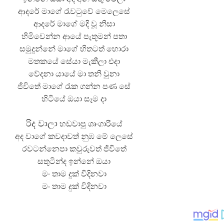
ආදරේ මාගේ රැවටුවේ මෙලෙසේ
ආදරේ මාගේ මදි වූ නිසා
හිමිවෙන්න ආයේ පැතූමන් පතා
සමුදුන්නේ මාගේ හිතටත් හොරා
මතකයේ සේයා මැකීලා එදා
වේදනා යායේ මා තනි වුනා
ජිවිතේ මාගේ රැක ගන්න පණ සේ
හිටියේ ඔයා සෑම දා
රිද වාලා
හඩවාපු ශෘංගාරියේ
අද වාගේ කවදාවත් නුඹ මේ ලෙසේ
රවටන්නෙපා කවුරුවත් ජිවිතේ
සතුටින්ද ඉන්නේ ඔයා
මං තාම දුක් විදිනවා
මං තාම දුක් විදිනවා