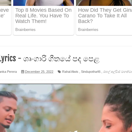
ද පෙළ
 පෙළ
ද පෙළ
 Lyrics - ශෘංගාරි ගීතයේ පද පෙළ
anka Perera
December 25, 2022
Rahal Alwis
,
Sindupotha46
,
රහල් අල්විස් මහත්ම
ෙළ
න් ලියන්න ගීතයේ පද පෙළ
පෙළ