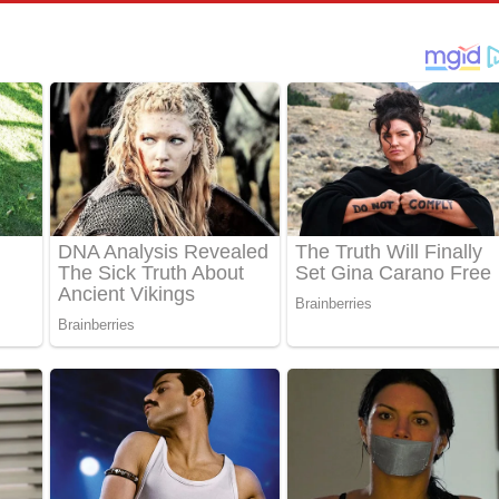
්දා ගීතයේ පද පෙළ
ීතයේ පද පෙළ
් අනාගතේ ගීතයේ පද පෙළ
තයේ පද පෙළ
 පද පෙළ
තයේ පද පෙළ
 ගීතයේ පද පෙළ