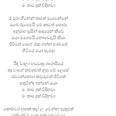
මං තාම දුක් විදිනවා
රෑ පුරා හීනෙන් තාමත් මැවෙන්නේ
ඔබේ රූපෙමයි මේ කාටත් හොරා
අනුරාග දෑසින් ආදරෙන් කීවේ
ඔයා මගෙමයි නොවෙදැයි කියා
ජිවිතේ මාගේ රැක ගන්න පණ සේ
හිටියේ ඔයා සෑමදා
රිද වාලා
හඩවාපු ශෘංගාරියේ
අද වාගේ කවදාවත් නුඹ මේ ලෙසේ
රවටන්නෙපා කවුරුවත් ජිවිතේ
සතුටින්ද ඉන්නේ ඔයා
මං තාම දුක් විදිනවා
මං තාම දුක් විදිනවා
කොච්චර හුඟක් කල් ලං වෙන්න පැතූවත්
ඉන්නේ ඔයා අද අන් සතු වෙලා