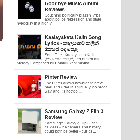
Goodbye Music Album
Reviews
Couching politically brazen lyrics
about police repression and state
hypocrisy in a highly ...
Kaalayakata Kalin Song
Lyrics - කාලයකට කලින්
ගීතයේ පද පෙළ
Song Title : Kaalayakata Kalin
(කාලයකට කලින්) Performed and
Melody Composed by Ramidu Yashmintha ...
Pinter Review
The Pinter allows newbies to brew
beer and cider in a virtually foolproof
way, and it’s not too ...
Samsung Galaxy Z Flip 3
Review
Samsung's Galaxy Z Flip 3 isn't
flawless - the camera and battery
could both be better - but it's ...