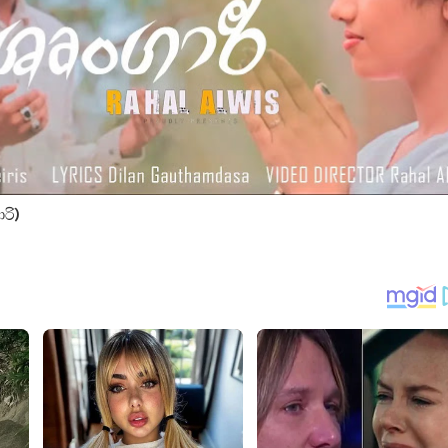
 පෙළ
ද පෙළ
ාරි)
ද පෙළ
ද පෙළ
 පද පෙළ