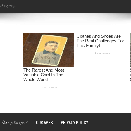
තයේ පද පෙළ
 පද පෙළ
ළ
රේ ගීතයේ පද පෙළ
ෙළ
ළ
තයේ පද පෙළ
l world cup song lyrics
 පද පෙළ
සිංහල බ්ලොග්
OUR APPS
PRIVACY POLICY
පෙළ