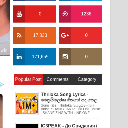
0
1236
17,833
0
171,655
0
Popular Post
Comments
Category
Thriloka Song Lyrics -
ත්‍රෛයිලෝක ගීතයේ පද පෙළ
Song Title : Thriloka (ත්‍රෛයිලෝක)
Artist : SHANE/ JANA/ LINEONE Music
: SHANE ZING WITH LINE ONE ...
IC3PEAK - До Свидания /