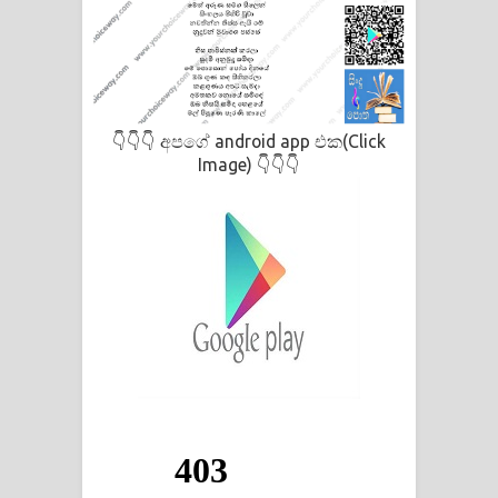
අපගේ android app එක(Click
👇👇👇
Image)
👇👇👇