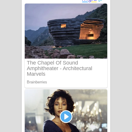
නිවුනා නුඹ හින්දා ගීතයේ පද පෙළ
Numba Dun Aadare Song Lyrics - නුඹ
දුන් ආදරේ ගීතයේ පද පෙළ
Liyamuda Dan Anagathe Song Lyrics
- ලියමුද දැන් අනාගතේ ගීතයේ පද පෙළ
Doni Song Lyrics - දෝණි ගීතයේ පද
පෙළ
Benthara Palame Song Lyrics -
බෙන්තර පාලමේ ගීතයේ පද පෙළ
Sanda Babalena Song Lyrics - සඳ
බැබලෙන ගීතයේ පද පෙළ