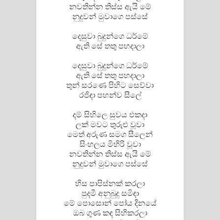
නවතින්න තිස්ස ඇයි මේ
විමයි හිමි ගීතයේ පද පෙළ
නුදුවන් මුවාගෙ පස්සේ
දෙසුවා බුදුන්ගෙ ධර්මේ
ඇති සේ තතු පහදාලා
දෙසුවා බුදුන්ගෙ ධර්මේ
ඇති සේ තතු පහදාලා
තුන් සරණෙ පිහිට සෙව්වා
රජිඳා පහන්ව සීලේ
දම් සිහිලෙ සුවය එකදා
ලක් මවට තුරුළු වූවා
මෙත් අරුණ සමග සීලෙන්
සිංහලය මිහිරි වූවා
නවතින්න තිස්ස ඇයි මේ
නුදුවන් මුවාගෙ පස්සේ
හිස පාපිස්නක් කරලා
පුදමී අනුබුදු සමිඳා
මේ පොසොන් පෝය දිනයේ
ඔබ ගුණ කඳ සිහිකරලා