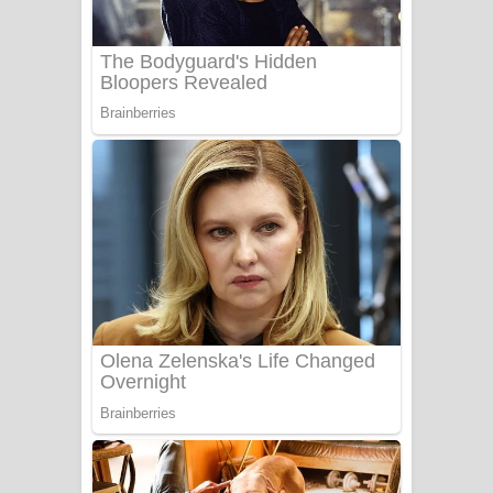
Adare Wadi Nisa Song Lyrics - ආදරේ
වැඩි නිසා ගීතයේ පද පෙළ
UNUHUMA Song Lyrics - උණුහුම
ගීතයේ පද පෙළ
Katakara Song Lyrics - කටකාර ගීතයේ
පද පෙළ
Tharu Yaye Dilena Song Lyrics - තරු
යායේ දිලෙනා ගීතයේ පද පෙළ
Ow Man Sosa Song Lyrics - ඔව් මං
සෝසා ගීතයේ පද පෙළ
Heavy Weight Song Lyrics