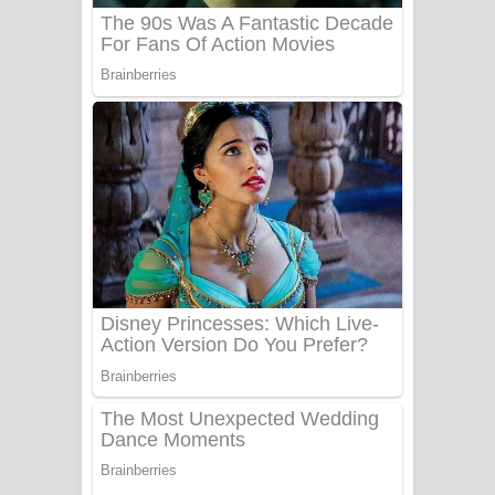
Heavy Weight Song Lyrics
Aye Lanweela Song Lyrics - ආයේ
ලංවීලා ගීතයේ පද පෙළ
Ala purannata Song Lyrics - ආල
පුරන්නට ගීතයේ පද පෙළ
FEVER DREAM Lyrics - Alex Warren
BTS : Hooligan Lyrics
Apa Hamuwee Song Lyrics - අප හමුවී
ගීතයේ පද පෙළ
PATHINIYE Song Lyrics - පතිනියනේ
ගීතයේ පද පෙළ