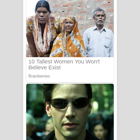
බැබලෙන ගීතයේ පද පෙළ
Adare Wadi Nisa Song Lyrics - ආදරේ
වැඩි නිසා ගීතයේ පද පෙළ
UNUHUMA Song Lyrics - උණුහුම
ගීතයේ පද පෙළ
Katakara Song Lyrics - කටකාර ගීතයේ
පද පෙළ
Tharu Yaye Dilena Song Lyrics - තරු
යායේ දිලෙනා ගීතයේ පද පෙළ
Ow Man Sosa Song Lyrics - ඔව් මං
සෝසා ගීතයේ පද පෙළ