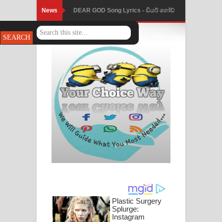
News
DEAR GOD Song Lyrics - ඩියර් ගෝඩ්
ගීතයේ පද පෙළ
MANAMALA KATHA Song Lyrics -
මනමාල කතා ගීතයේ පද පෙළ
Dai Dai Lyrics - Shakira, Burna Boy |
2026 football world cup song lyrics
Lassana Amma Song Lyrics - ලස්සන
අම්මා ගීතයේ පද පෙළ
Gemak Deela Song Lyrics - ගේමක් දීලා
ගීතයේ පද පෙළ
Niwuna Numba Hinda Song Lyrics -