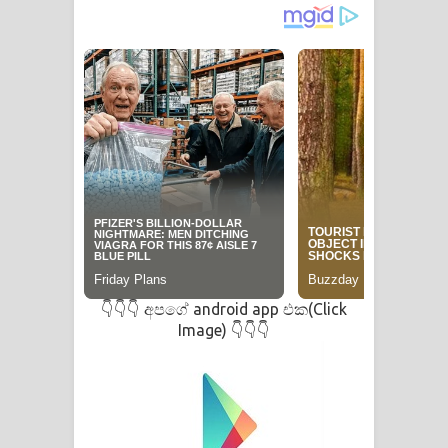
අපගේ android app එක(Click
👇👇👇
Image)
👇👇👇