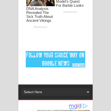
නිවුනා නුඹ හින්දා ගීතයේ පද පෙළ
Numba Dun Aadare Song Lyrics - නුඹ
දුන් ආදරේ ගීතයේ පද පෙළ
Liyamuda Dan Anagathe Song Lyrics
- ලියමුද දැන් අනාගතේ ගීතයේ පද පෙළ
Doni Song Lyrics - දෝණි ගීතයේ පද
පෙළ
Benthara Palame Song Lyrics -
බෙන්තර පාලමේ ගීතයේ පද පෙළ
Sanda Babalena Song Lyrics - සඳ