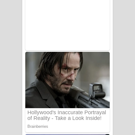
Sorry Sir Song Lyrics - සොරි සර්
ගීතයේ පද පෙළ
Mathaka Aluthin Liyanna Song Lyrics
- මතක අලුතින් ලියන්න ගීතයේ පද පෙළ
Sandak Awith Song Lyrics - සඳක් ඇවිත්
ගීතයේ පද පෙළ
Swetha Sande Song Lyrics - ශ්වේත
සඳේ ගීතයේ පද පෙළ
Ma Igili Giya Lyrics - මා ඉගිලී ගියා
ගීතයේ පද පෙළ