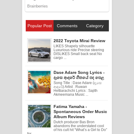
Popular Post
Comments
Category
2022 Toyota Mirai Review
LIKES Shapely silhouette
Luxurious ride Precise steering
DISLIKES Small back seat No
cargo ...
Dase Adare Song Lyrics -
දෑසෙ ආදරේ ගීතයේ පද පෙළ
Song Title : Dase Adare (දෑසෙ
ආදරේ) Artist : Ruwan
Hettiarachchi Lyrics : Sajith
Akmeemana Music ...
Fatima Yamaha -
Spontaneous Order Music
Album Reviews
Dutch producer Bas Bron
abandons the understated cool
of his cult hit “What’s a Girl to Do”
for ...