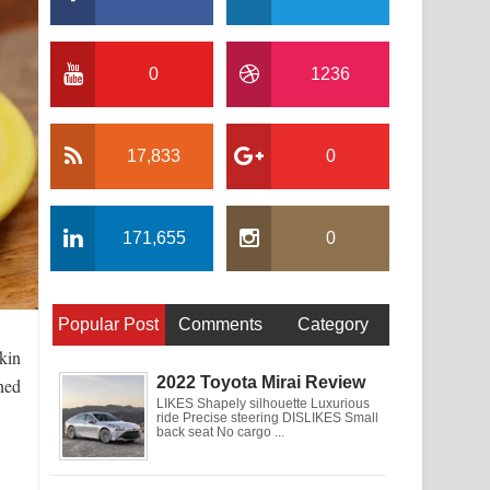
0
1236
17,833
0
171,655
0
Popular Post
Comments
Category
kin
2022 Toyota Mirai Review
ned
LIKES Shapely silhouette Luxurious
ride Precise steering DISLIKES Small
back seat No cargo ...