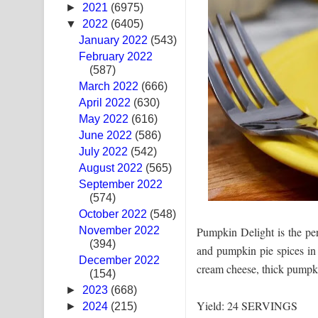
►
2021
(6975)
Swetha Sande Song Lyrics - ශ්වේත සඳේ ගීතයේ පද
▼
2022
(6405)
January 2022
(543)
Ma Igili Giya Lyrics - මා ඉගිලී ගියා ගීතයේ පද පෙළ
February 2022
(587)
Ras Balan Song Lyrics - රැස් බලන් ගීතයේ පද පෙළ
March 2022
(666)
April 2022
(630)
Hoda sihiyen Song Lyrics - හොද සිහියෙන් ගීතයේ ප
May 2022
(616)
June 2022
Awanken Song Lyrics - අවංකෙන් ගීතයේ පද පෙළ
(586)
July 2022
(542)
Pa Sina Song Lyrics - පෑ සිනා ගීතයේ පද පෙළ
August 2022
(565)
September 2022
Pemwanthiye Song Lyrics - පෙම්වන්තියේ ගීතයේ ප
(574)
October 2022
(548)
Manobhawa Song Lyrics - මනෝභව ගීතයේ පද පෙළ
Pumpkin Delight is the per
November 2022
(394)
and pumpkin pie spices in 
Akahe Indala Song Lyrics - ආකාහේ ඉඳලා ගීතයේ ප
December 2022
cream cheese, thick pumpki
(154)
Raawaya Song Lyrics - රාවය ගීතයේ පද පෙළ
►
2023
(668)
Yield: 24 SERVINGS
►
2024
(215)
Saddeta Denna Song Lyrics - සද්දෙට දෙන්න ගීතයේ