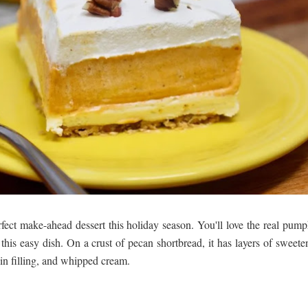
 පෙළ
ද පෙළ
ද පෙළ
fect make-ahead dessert this holiday season. You'll love the real pump
this easy dish. On a crust of pecan shortbread, it has layers of sweete
ද පෙළ
n filling, and whipped cream.
 පද පෙළ