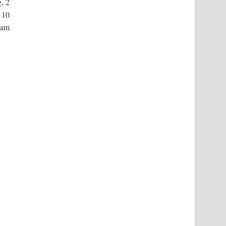
, 2
 10
eam