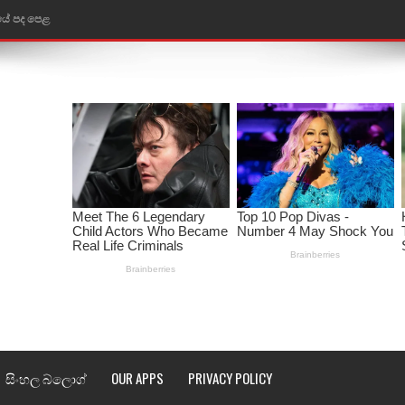
තයේ පද පෙළ
 පද පෙළ
ළ
රේ ගීතයේ පද පෙළ
ෙළ
ළ
තයේ පද පෙළ
l world cup song lyrics
 පද පෙළ
සිංහල බ්ලොග්
OUR APPS
PRIVACY POLICY
පෙළ