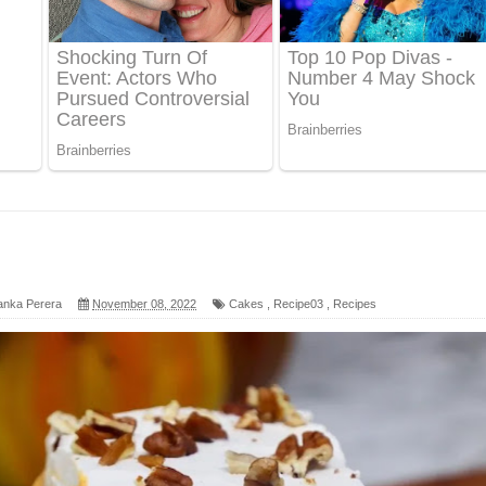
ද පෙළ
 පෙළ
ද පෙළ
ෙළ
anka Perera
November 08, 2022
Cakes
,
Recipe03
,
Recipes
න් ලියන්න ගීතයේ පද පෙළ
පෙළ