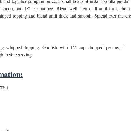
lend together pumpkin puree, 3 small boxes of instant vanilla pudding
nnamon, and 1/2 tsp nutmeg. Blend well then chill until firm, about
ipped topping and blend until thick and smooth. Spread over the cr
ng whipped topping. Garnish with 1/2 cup chopped pecans, if
ght before serving.
mation:
E: 1
: 5g