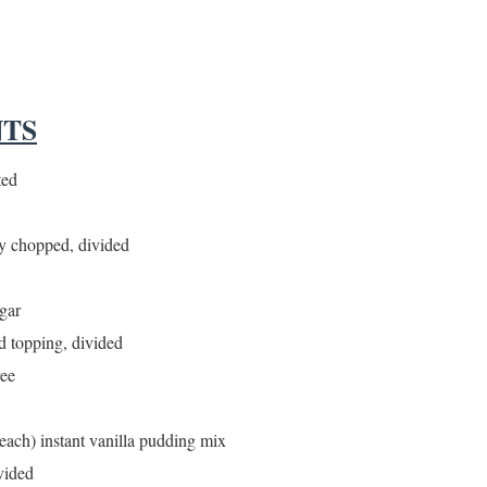
S
NTS
 ගීතයේ පද පෙළ
ted
ly chopped, divided
යේ පද පෙළ
gar
d topping, divided
ee
each) instant vanilla pudding mix
vided