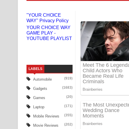
Niwuna Numba Hinda Song Lyrics - නිවුනා නුඹ හින
"YOUR CHOICE
WAY" Privacy Policy
Numba Dun Aadare Song Lyrics - නුඹ දුන් ආදරේ ග
YOUR CHOICE WAY
GAME PLAY -
Liyamuda Dan Anagathe Song Lyrics - ලියමුද දැන
YOUTUBE PLAYLIST
Doni Song Lyrics - දෝණි ගීතයේ පද පෙළ
Benthara Palame Song Lyrics - බෙන්තර පාලමේ ගී
LABELS
Sanda Babalena Song Lyrics - සඳ බැබලෙන ගීතයේ
(919)
Automobile
Adare Wadi Nisa Song Lyrics - ආදරේ වැඩි නිසා ගී
(1683)
Gadgets
UNUHUMA Song Lyrics - උණුහුම ගීතයේ පද පෙළ
(20)
Games
(171)
Laptop
Katakara Song Lyrics - කටකාර ගීතයේ පද පෙළ
(355)
Mobile Reviews
Tharu Yaye Dilena Song Lyrics - තරු යායේ දිලෙනා
(202)
Movie Reviews