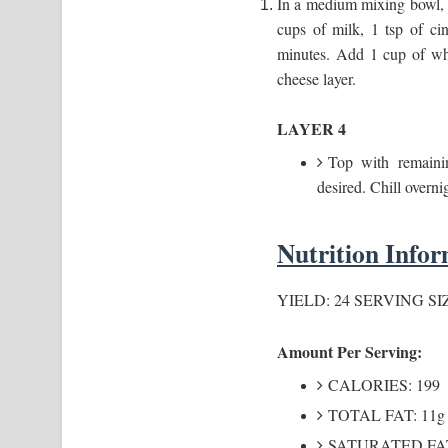
In a medium mixing bowl, b
cups of milk, 1 tsp of ci
minutes. Add 1 cup of wh
cheese layer.
LAYER 4
Top with remaini
desired. Chill overni
Nutrition Infor
YIELD: 24 SERVING SIZ
Amount Per Serving:
CALORIES: 199
TOTAL FAT: 11g
SATURATED FAT