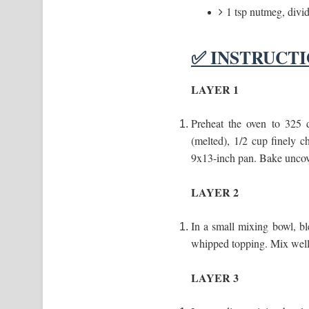
1 tsp nutmeg, divi
✅ INSTRUCT
LAYER 1
Preheat the oven to 325 d
(melted), 1/2 cup finely 
9x13-inch pan. Bake uncov
LAYER 2
In a small mixing bowl, b
whipped topping. Mix well 
LAYER 3