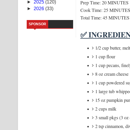
Prep Time: 20 MINUTES
►
2025
(120)
►
2026
(33)
Cook Time: 25 MINUTE
Kaalaya Song Lyrics - කාලය ගීතයේ පද පෙළ
Total Time: 45 MINUTES
Aramuna Song Lyrics - අරමුණ ගීතයේ පද පෙළ
SPONSOR
✅ INGREDIE
Sandata Duka Hithila Song Lyrics - සඳට දුක හිතිලා
1/2 cup butter, mel
Sihina Song Lyrics - සිහින ගීතයේ පද පෙළ
1 cup flour
Father Song Lyrics - ෆාදර් ගීතයේ පද පෙළ
1 cup pecans, fine
Dannawada Mawa Song Lyrics - දන්නවාද මාව ගීත
8 oz cream cheese
1 cup powdered su
NEENA Song Lyrics - නීනා ගීතයේ පද පෙළ
1 large tub whippe
15 oz pumpkin pur
2 cups milk
3 small pkgs (3 oz 
2 tsp cinnamon, di