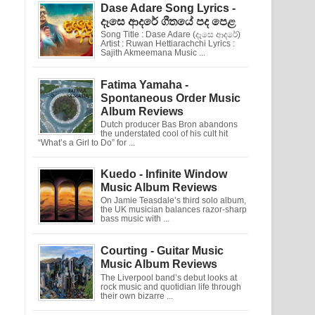
Dase Adare Song Lyrics -
දෑසෙ ආදරේ ගීතයේ පද පෙළ
Song Title : Dase Adare (දෑසෙ ආදරේ)
Artist : Ruwan Hettiarachchi Lyrics :
Sajith Akmeemana Music ...
Fatima Yamaha -
Spontaneous Order Music
Album Reviews
Dutch producer Bas Bron abandons
the understated cool of his cult hit
“What’s a Girl to Do” for ...
Kuedo - Infinite Window
Music Album Reviews
On Jamie Teasdale’s third solo album,
the UK musician balances razor-sharp
bass music with ...
Courting - Guitar Music
Music Album Reviews
The Liverpool band’s debut looks at
rock music and quotidian life through
their own bizarre ...