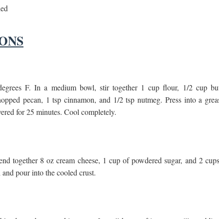
ded
IONS
egrees F. In a medium bowl, stir together 1 cup flour, 1/2 cup but
chopped pecan, 1 tsp cinnamon, and 1/2 tsp nutmeg. Press into a grea
ered for 25 minutes. Cool completely.
lend together 8 oz cream cheese, 1 cup of powdered sugar, and 2 cups
and pour into the cooled crust.