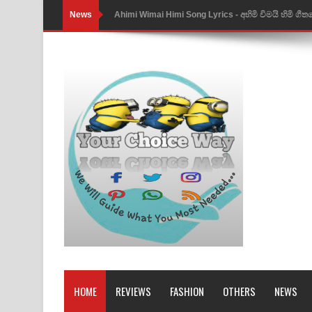
News
Ahimi Wimai Himi Song Lyrics - අහිමි විමයි හිමි ගී
Mathaka Parana Song Lyrics - මතක පාරනා ගීතයේ
Nimnadhen Song Lyrics - නිම්නාදෙන් ගීතයේ පද පෙ
Obamai Mage Adare Song Lyrics - ඔබමයි මගේ ආද
Pansal Gihin Song Lyrics - පන්සල් ගිහිං ගීතයේ පද ප
Ankeliya Song Lyrics - අංකෙළිය ගීතයේ පද පෙළ
DEAR GOD Song Lyrics - ඩියර් ගෝඩ් ගීතයේ පද පෙ
MANAMALA KATHA Song Lyrics - මනමාල කතා ගී
Dai Dai Lyrics - Shakira, Burna Boy | 2026 footbal
Lassana Amma Song Lyrics - ලස්සන අම්මා ගීතයේ
HOME
REVIEWS
FASHION
OTHERS
NEWS
Gemak Deela Song Lyrics - ගේමක් දීලා ගීතයේ පද 