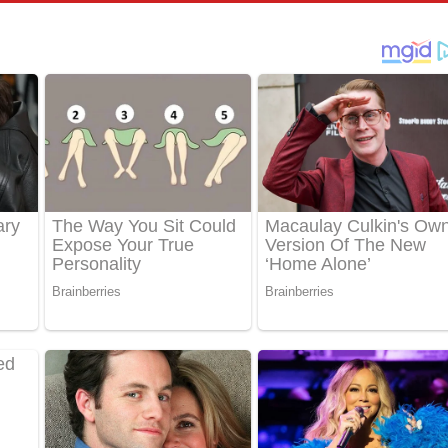
්දා ගීතයේ පද පෙළ
ීතයේ පද පෙළ
් අනාගතේ ගීතයේ පද පෙළ
තයේ පද පෙළ
 පද පෙළ
තයේ පද පෙළ
 ගීතයේ පද පෙළ