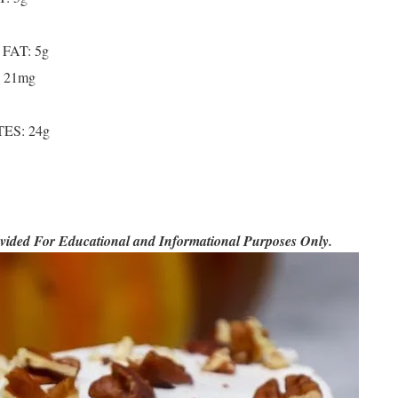
AT: 5g
 21mg
S: 24g
ovided For Educational and Informational Purposes Only.