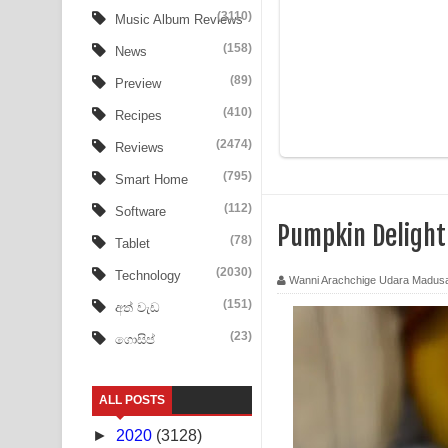
Ow Man Sosa Song Lyrics - ඔව් මං සෝසා ගීතයේ ප
(3110)
Music Album Reviews
(158)
Heavy Weight Song Lyrics
News
(89)
Preview
Aye Lanweela Song Lyrics - ආයේ ලංවීලා ගීතයේ පද
(410)
Recipes
Ala purannata Song Lyrics - ආල පුරන්නට ගීතයේ ප
(2474)
Reviews
FEVER DREAM Lyrics - Alex Warren
(795)
Smart Home
(112)
Software
BTS : Hooligan Lyrics
Pumpkin Delight
(78)
Tablet
Apa Hamuwee Song Lyrics - අප හමුවී ගීතයේ පද ප
(2030)
Technology
Wanni Arachchige Udara Madus
PATHINIYE Song Lyrics - පතිනියනේ ගීතයේ පද පෙළ
(151)
අත් වැඩ
(23)
ගොසිප්
Sorry Sir Song Lyrics - සොරි සර් ගීතයේ පද පෙළ
Mathaka Aluthin Liyanna Song Lyrics - මතක අලුති
ALL POSTS
Sandak Awith Song Lyrics - සඳක් ඇවිත් ගීතයේ පද 
►
2020
(3128)