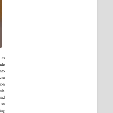
 as
ade
nto
Ezra
ion
nix
und
 on
ing