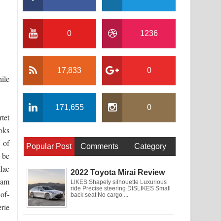
0
1236
17,833
0
ile
171,655
0
tet
oks
 of
Popular Post
Comments
Category
 be
lac
2022 Toyota Mirai Review
ream
LIKES Shapely silhouette Luxurious
ride Precise steering DISLIKES Small
 of-
back seat No cargo ...
rie