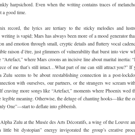
inkly harpsichord. Even when the writing contains traces of melancho
t a good time.
ix record, the lyrics are tertiary to the sticky melodies and lustr
the writing is vapid; Mars has always been more of a mood generator tha
ion and emotion through small, cryptic details and fluttery vocal caden
le raison d’être, just glimmers of vulnerability that burst into view 
 “Artefact,” where Mars croons an incisive line about marital inertia: 
iece of me that’s still intact…What part of me can still attract you?” If
a Zulu seems to be about reestablishing connection in a post-lockd
nection with ourselves, our partners, or the strangers we scream with
elf craving more songs like “Artefact,” moments where Phoenix wed th
e legible meaning. Otherwise, the deluge of chanting hooks—like the o
Only One”—start to deflate into gibberish.
Alpha Zulu at the Musée des Arts Décoratifs, a wing of the Louvre an
little bit dystopian” energy invigorated the group’s creative proce