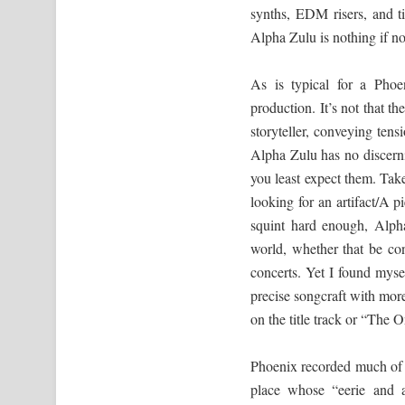
synths, EDM risers, and t
Alpha Zulu is nothing if no
As is typical for a Phoen
production. It’s not that 
storyteller, conveying tens
Alpha Zulu has no discernib
you least expect them. Take
looking for an artifact/A p
squint hard enough, Alph
world, whether that be con
concerts. Yet I found mys
precise songcraft with mor
on the title track or “The 
Phoenix recorded much of 
place whose “eerie and a 