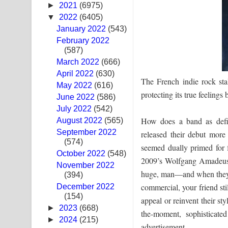
►
2021
(6975)
Hoda sihiyen Song Lyrics - හොද සිහියෙන් ගීතයේ ප
▼
2022
(6405)
January 2022
(543)
Awanken Song Lyrics - අවංකෙන් ගීතයේ පද පෙළ
February 2022
(587)
Pa Sina Song Lyrics - පෑ සිනා ගීතයේ පද පෙළ
March 2022
(666)
April 2022
(630)
Pemwanthiye Song Lyrics - පෙම්වන්තියේ ගීතයේ ප
The French indie rock sta
May 2022
(616)
protecting its true feelings 
June 2022
Manobhawa Song Lyrics - මනෝභව ගීතයේ පද පෙළ
(586)
July 2022
(542)
Akahe Indala Song Lyrics - ආකාහේ ඉඳලා ගීතයේ ප
How does a band as defin
August 2022
(565)
September 2022
released their debut more
Raawaya Song Lyrics - රාවය ගීතයේ පද පෙළ
(574)
seemed dually primed for f
October 2022
(548)
2009’s Wolfgang Amadeus 
Saddeta Denna Song Lyrics - සද්දෙට දෙන්න ගීතයේ
November 2022
huge, man—and when they g
(394)
Kaalaya Song Lyrics - කාලය ගීතයේ පද පෙළ
commercial, your friend stil
December 2022
(154)
appeal or reinvent their st
Aramuna Song Lyrics - අරමුණ ගීතයේ පද පෙළ
►
2023
(668)
the-moment, sophisticate
►
2024
(215)
Sandata Duka Hithila Song Lyrics - සඳට දුක හිතිලා
advertisement.