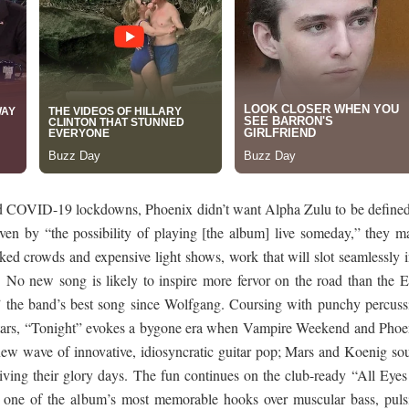
d COVID-19 lockdowns, Phoenix didn’t want Alpha Zulu to be defined
ven by “the possibility of playing [the album] live someday,” they m
ked crowds and expensive light shows, work that will slot seamlessly i
its. No new song is likely to inspire more fervor on the road than the 
” the band’s best song since Wolfgang. Coursing with punchy percuss
itars, “Tonight” evokes a bygone era when Vampire Weekend and Phoe
 new wave of innovative, idiosyncratic guitar pop; Mars and Koenig so
eliving their glory days. The fun continues on the club-ready “All Eyes
 one of the album’s most memorable hooks over muscular bass, puls