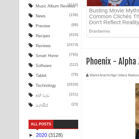
Ala purannata Song Lyrics - ආල පුරන්නට ගීතයේ ප
(3110)
Music Album Reviews
(158)
FEVER DREAM Lyrics - Alex Warren
News
(89)
Preview
BTS : Hooligan Lyrics
(410)
Recipes
Apa Hamuwee Song Lyrics - අප හමුවී ගීතයේ පද ප
(2474)
Reviews
PATHINIYE Song Lyrics - පතිනියනේ ගීතයේ පද පෙළ
(795)
Smart Home
Phoenix - Alpha
(112)
Software
Sorry Sir Song Lyrics - සොරි සර් ගීතයේ පද පෙළ
(78)
Wanni Arachchige Udara Madus
Tablet
Mathaka Aluthin Liyanna Song Lyrics - මතක අලුති
(2030)
Technology
Sandak Awith Song Lyrics - සඳක් ඇවිත් ගීතයේ පද 
(151)
අත් වැඩ
(23)
ගොසිප්
Swetha Sande Song Lyrics - ශ්වේත සඳේ ගීතයේ පද
Ma Igili Giya Lyrics - මා ඉගිලී ගියා ගීතයේ පද පෙළ
ALL POSTS
Ras Balan Song Lyrics - රැස් බලන් ගීතයේ පද පෙළ
►
2020
(3128)