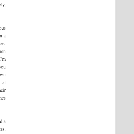
ly,
ous
n a
ces.
when
“I’m
 you
own
 at
eir
nes
d a
ss,