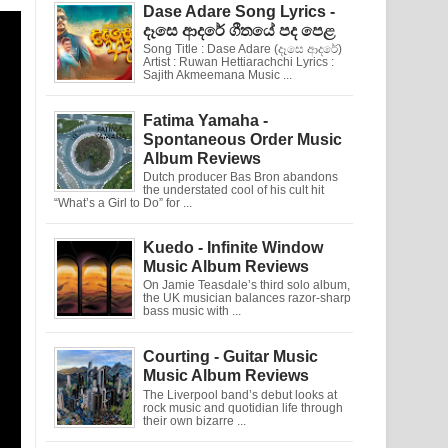
Dase Adare Song Lyrics -
දෑසෙ ආදරේ ගීතයේ පද පෙළ
Song Title : Dase Adare (දෑසෙ ආදරේ)
Artist : Ruwan Hettiarachchi Lyrics :
Sajith Akmeemana Music ...
Fatima Yamaha -
Spontaneous Order Music
Album Reviews
Dutch producer Bas Bron abandons
the understated cool of his cult hit
“What’s a Girl to Do” for ...
Kuedo - Infinite Window
Music Album Reviews
On Jamie Teasdale’s third solo album,
the UK musician balances razor-sharp
bass music with ...
Courting - Guitar Music
Music Album Reviews
The Liverpool band’s debut looks at
rock music and quotidian life through
their own bizarre ...