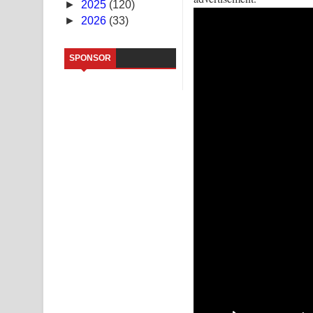
►
2025
(120)
►
2026
(33)
Sihina Song Lyrics - සිහින ගීතයේ පද පෙළ
Father Song Lyrics - ෆාදර් ගීතයේ පද පෙළ
SPONSOR
Dannawada Mawa Song Lyrics - දන්නවාද මාව ගීත
NEENA Song Lyrics - නීනා ගීතයේ පද පෙළ
Ahimi Wimai Himi Song Lyrics - අහිමි විමයි හිමි ගී
Mathaka Parana Song Lyrics - මතක පාරනා ගීතයේ
Nimnadhen Song Lyrics - නිම්නාදෙන් ගීතයේ පද පෙ