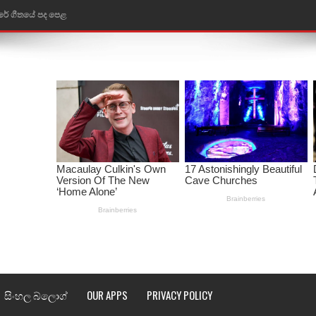
රේ ගීතයේ පද පෙළ
ෙළ
ළ
තයේ පද පෙළ
l world cup song lyrics
 පද පෙළ
පෙළ
්දා ගීතයේ පද පෙළ
ීතයේ පද පෙළ
සිංහල බ්ලොග්
OUR APPS
PRIVACY POLICY
් අනාගතේ ගීතයේ පද පෙළ