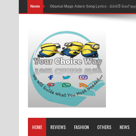
News
Obamai Mage Adare Song Lyrics - ඔබමයි මගේ ආද
Pansal Gihin Song Lyrics - පන්සල් ගිහිං ගීතයේ පද ප
Ankeliya Song Lyrics - අංකෙළිය ගීතයේ පද පෙළ
DEAR GOD Song Lyrics - ඩියර් ගෝඩ් ගීතයේ පද පෙ
MANAMALA KATHA Song Lyrics - මනමාල කතා ගී
Dai Dai Lyrics - Shakira, Burna Boy | 2026 footbal
Lassana Amma Song Lyrics - ලස්සන අම්මා ගීතයේ
Gemak Deela Song Lyrics - ගේමක් දීලා ගීතයේ පද 
Niwuna Numba Hinda Song Lyrics - නිවුනා නුඹ හින
Numba Dun Aadare Song Lyrics - නුඹ දුන් ආදරේ ග
HOME
REVIEWS
FASHION
OTHERS
NEWS
Liyamuda Dan Anagathe Song Lyrics - ලියමුද දැන