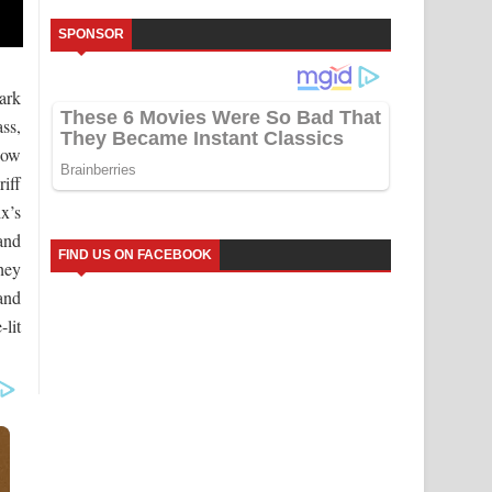
SPONSOR
park
ss,
How
iff
x’s
and
FIND US ON FACEBOOK
they
and
-lit