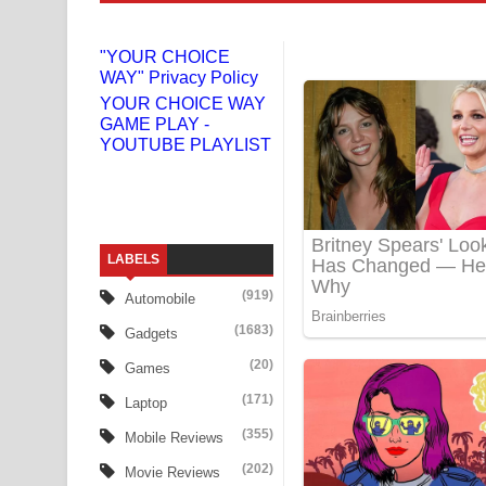
Doni Song Lyrics - දෝණි ගීතයේ පද පෙළ
"YOUR CHOICE
WAY" Privacy Policy
Benthara Palame Song Lyrics - බෙන්තර පාලමේ ගී
YOUR CHOICE WAY
GAME PLAY -
Sanda Babalena Song Lyrics - සඳ බැබලෙන ගීතයේ
YOUTUBE PLAYLIST
Adare Wadi Nisa Song Lyrics - ආදරේ වැඩි නිසා ගී
UNUHUMA Song Lyrics - උණුහුම ගීතයේ පද පෙළ
LABELS
Katakara Song Lyrics - කටකාර ගීතයේ පද පෙළ
(919)
Automobile
Tharu Yaye Dilena Song Lyrics - තරු යායේ දිලෙනා
(1683)
Gadgets
Ow Man Sosa Song Lyrics - ඔව් මං සෝසා ගීතයේ ප
(20)
Games
(171)
Laptop
Heavy Weight Song Lyrics
(355)
Mobile Reviews
Aye Lanweela Song Lyrics - ආයේ ලංවීලා ගීතයේ පද
(202)
Movie Reviews