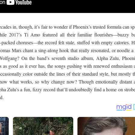
ades in, though, it’s fair to wonder if Phoenix’s trusted formula can s
hile 2017’s Ti Amo featured all their familiar flourishes—buzzy ba
-packed choruses—the record felt stale, stuffed with empty calories. 
mas Mars chant a sing-along hook that really resonated, or noodle a r
n Wolfgang? On the band’s seventh studio album, Alpha Zulu, Phoeni
s as good as it ever has, the songs gushing with renewed enthusiasm 
ccasionally color outside the lines of their standard style, but mostly 
 know what works, so why change now? Though emotionally distant 
lpha Zulu’s a fun, fizzy record that’ll undoubtedly find a home on strobe
d.