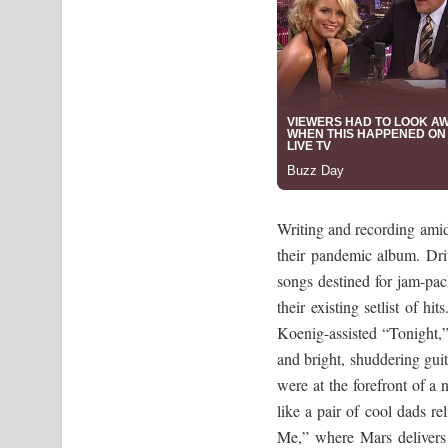
Writing and recording ami
their pandemic album. Dri
songs destined for jam-pac
their existing setlist of h
Koenig-assisted “Tonight,
and bright, shuddering gu
were at the forefront of a
like a pair of cool dads r
Me,” where Mars delivers