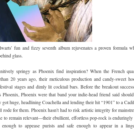
ද පෙළ
ද පෙළ
lwarts’ fun and fizzy seventh album rejuvenates a proven formula wh
behind glass.
ද පෙළ
itively springy as Phoenix find inspiration? When the French quar
 than 20 years ago, their meticulous production and candy-sweet ho
estival stages and dimly lit cocktail bars. Before the breakout success
Phoenix, Phoenix were that band your indie-head friend said should
 පද පෙළ
ot huge, headlining Coachella and lending their hit “1901” to a Cadil
l rode for them. Phoenix hasn’t had to risk artistic integrity for mainst
yle to remain relevant—their ebullient, effortless pop-rock is enduringly
d enough to appease purists and safe enough to appear in a linge
 ගීතයේ පද පෙළ