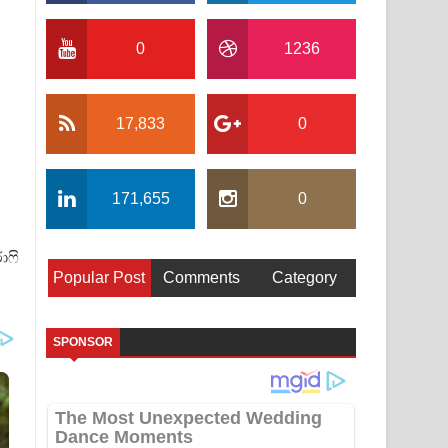
0
1236
17,833
0
171,655
0
ාෆි
Popular Post
Comments
Category
SPONSOR