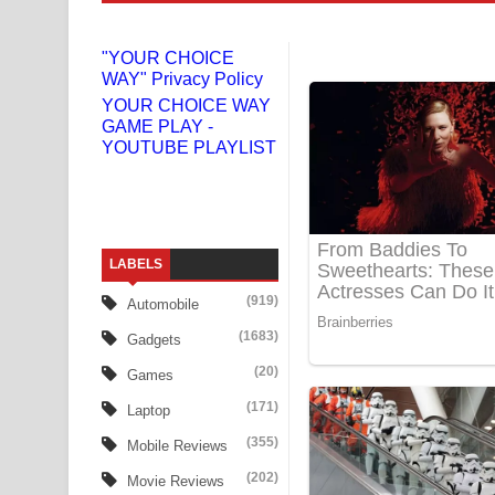
Doni Song Lyrics - දෝණි ගීතයේ පද පෙළ
"YOUR CHOICE
WAY" Privacy Policy
Benthara Palame Song Lyrics - බෙන්තර පාලමේ ගී
YOUR CHOICE WAY
GAME PLAY -
Sanda Babalena Song Lyrics - සඳ බැබලෙන ගීතයේ
YOUTUBE PLAYLIST
Adare Wadi Nisa Song Lyrics - ආදරේ වැඩි නිසා ගී
UNUHUMA Song Lyrics - උණුහුම ගීතයේ පද පෙළ
LABELS
Katakara Song Lyrics - කටකාර ගීතයේ පද පෙළ
(919)
Automobile
Tharu Yaye Dilena Song Lyrics - තරු යායේ දිලෙනා
(1683)
Gadgets
Ow Man Sosa Song Lyrics - ඔව් මං සෝසා ගීතයේ ප
(20)
Games
(171)
Laptop
Heavy Weight Song Lyrics
(355)
Mobile Reviews
Aye Lanweela Song Lyrics - ආයේ ලංවීලා ගීතයේ පද
(202)
Movie Reviews