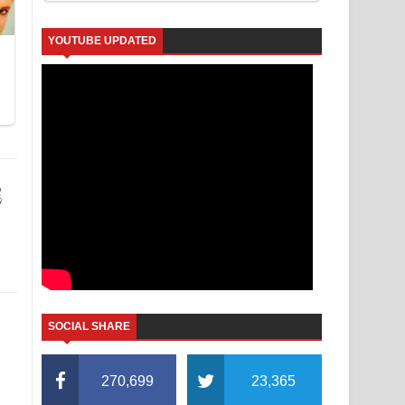
YOUTUBE UPDATED
ි
SOCIAL SHARE
270,699
23,365