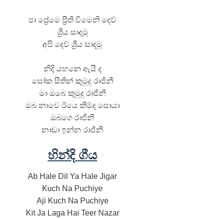
පා ප්‍රේමෙ ප්‍රීති වීමෙනි දෙව්
ශ්‍රීය සාදමූ
අපි දෙව් ශ්‍රීය සාදමූ
නිදි යහනෙ ඇයි ද
සෝක සිතින් කුමුදු රාජිනී
මා ඔබෙ කුමුදු රාජිනී
ඔබ නාවෙ ඊයෙ කිම්ද සොයා
ඔබගෙ රාජිනී
නාඬා ඉන්න රාජිනී
හින්දි ගීය
Ab Hale Dil Ya Hale Jigar
Kuch Na Puchiye
Aji Kuch Na Puchiye
Kit Ja Laga Hai Teer Nazar