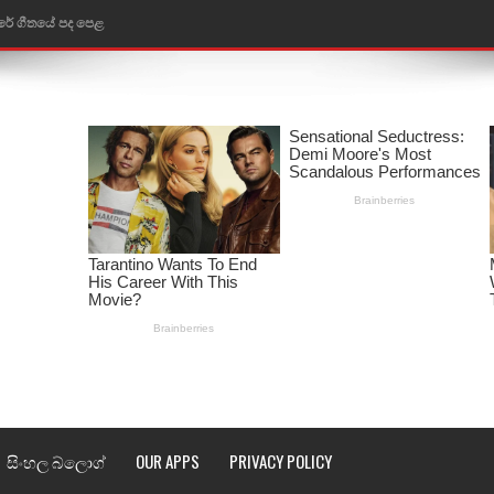
රේ ගීතයේ පද පෙළ
ෙළ
ළ
තයේ පද පෙළ
l world cup song lyrics
 පද පෙළ
පෙළ
්දා ගීතයේ පද පෙළ
ීතයේ පද පෙළ
සිංහල බ්ලොග්
OUR APPS
PRIVACY POLICY
් අනාගතේ ගීතයේ පද පෙළ