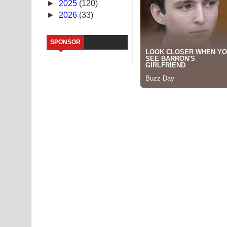
►
2025
(120)
►
2026
(33)
Sihina Song Lyrics - සිහින ගීතයේ පද පෙළ
Father Song Lyrics - ෆාදර් ගීතයේ පද පෙළ
SPONSOR
Dannawada Mawa Song Lyrics - දන්නවාද මාව ගීත
NEENA Song Lyrics - නීනා ගීතයේ පද පෙළ
Ahimi Wimai Himi Song Lyrics - අහිමි විමයි හිමි ගී
Mathaka Parana Song Lyrics - මතක පාරනා ගීතයේ
Nimnadhen Song Lyrics - නිම්නාදෙන් ගීතයේ පද පෙ