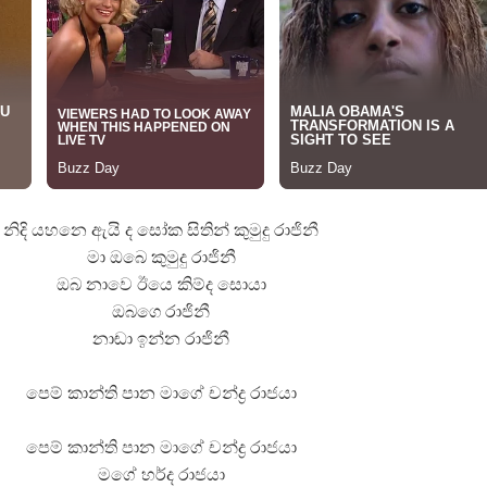
යේ පද පෙළ
තයේ පද පෙළ
නිදි යහනෙ ඇයි ද සෝක සිතින් කුමුදු රාජිනී
මා ඔබෙ කුමුදු රාජිනී
 පද පෙළ
ඔබ නාවෙ ඊයෙ කිම්ද සොයා
ඔබගෙ රාජිනී
ළ
නාඬා ඉන්න රාජිනී
පෙම් කාන්ති පාන මාගේ චන්ද්‍ර රාජයා
පෙම් කාන්ති පාන මාගේ චන්ද්‍ර රාජයා
මගේ හර්ද රාජයා