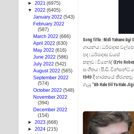
►
2021
(6975)
Hoda sihiyen Song Lyrics - හොද සිහියෙන් ගීතයේ ප
▼
2022
(6405)
January 2022
(543)
Awanken Song Lyrics - අවංකෙන් ගීතයේ පද පෙළ
February 2022
(587)
Pa Sina Song Lyrics - පෑ සිනා ගීතයේ පද පෙළ
March 2022
(666)
Song Title : Nidi Yahane A
April 2022
(630)
Pemwanthiye Song Lyrics - පෙම්වන්තියේ ගීතයේ ප
ගායනය : ධර්මදාස වල්පො
May 2022
(616)
පද : ධර්මදාස ඩයස්
June 2022
Manobhawa Song Lyrics - මනෝභව ගීතයේ පද පෙළ
(586)
තනුව : විනෝද් (Eric Robe
July 2022
(542)
සංගීතය : පී.ඩී. වින්සන්ට
Akahe Indala Song Lyrics - ආකාහේ ඉඳලා ගීතයේ ප
August 2022
(565)
1949 දී භාරතයේ තිරගතවූ 
September 2022
Raawaya Song Lyrics - රාවය ගීතයේ පද පෙළ
(574)
ගැයූ "Ab Hale Dil Ya Hal
October 2022
(548)
Saddeta Denna Song Lyrics - සද්දෙට දෙන්න ගීතයේ
November 2022
(394)
Kaalaya Song Lyrics - කාලය ගීතයේ පද පෙළ
December 2022
(154)
Aramuna Song Lyrics - අරමුණ ගීතයේ පද පෙළ
►
2023
(668)
►
2024
(215)
Sandata Duka Hithila Song Lyrics - සඳට දුක හිතිලා