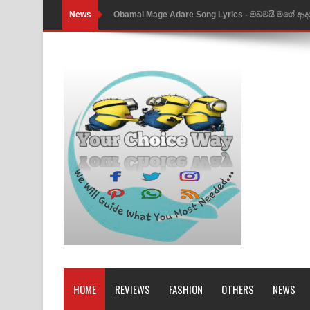
News
Obamai Mage Adare Song Lyrics - ඔබමයි මගේ ආද
Pansal Gihin Song Lyrics - පන්සල් ගිහිං ගීතයේ පද ප
Ankeliya Song Lyrics - අංකෙළිය ගීතයේ පද පෙළ
DEAR GOD Song Lyrics - ඩියර් ගෝඩ් ගීතයේ පද පෙ
MANAMALA KATHA Song Lyrics - මනමාල කතා ගී
Dai Dai Lyrics - Shakira, Burna Boy | 2026 footbal
Lassana Amma Song Lyrics - ලස්සන අම්මා ගීතයේ
Gemak Deela Song Lyrics - ගේමක් දීලා ගීතයේ පද 
Niwuna Numba Hinda Song Lyrics - නිවුනා නුඹ හින
Numba Dun Aadare Song Lyrics - නුඹ දුන් ආදරේ ග
HOME
REVIEWS
FASHION
OTHERS
NEWS
Liyamuda Dan Anagathe Song Lyrics - ලියමුද දැන