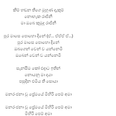
කිම් හඬන තීගෙ මුහුණ දැකුම්
නොහැක රාජිනී
මා ඔබෙ කුමුදු රාජිනී
පුර මාසෙ පොහො දිනේ (ඒ... ඒඒඒ ඒ...)
පුර මාසෙ පොහො දිනේ
ඔබගෙන් වෙන් ව යන්නෙමී
ඔබෙන් වෙන් ව යන්නෙමී
සැනසීම කෝ එදාට ඉතින්
නොයනු මා දයා
පසුදින එමිය තී සොයා
මනරංජනා වු ප්‍රේමයේ මිහිරි පෙම් අමා
මනරංජනා වු ප්‍රේමයේ මිහිරි පෙම් අමා
මිහිරි පෙම් අමා