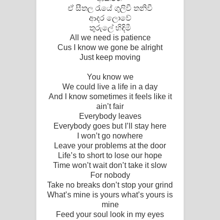
ඒ සීතල රැයේ ගුලිවී තනිවී
පෙළ
ආදර ලොවේ
තුරුලේ හිඳිමී
All we need is patience
Cus I know we gone be alright
Just keep moving
You know we
We could live a life in a day
And I know sometimes it feels like it
ain’t fair
Everybody leaves
Everybody goes but I’ll stay here
I won’t go nowhere
Leave your problems at the door
Life’s to short to lose our hope
Time won’t wait don’t take it slow
For nobody
Take no breaks don’t stop your grind
What’s mine is yours what’s yours is
mine
Feed your soul look in my eyes