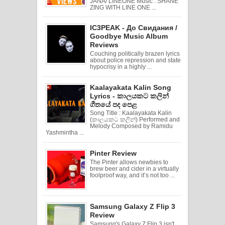
JANA/ LINEONE Music : SHANE
ZING WITH LINE ONE ...
IC3PEAK - До Свидания /
Goodbye Music Album
Reviews
Couching politically brazen lyrics
about police repression and state
hypocrisy in a highly ...
Kaalayakata Kalin Song
Lyrics - කාලයකට කලින්
ගීතයේ පද පෙළ
Song Title : Kaalayakata Kalin
(කාලයකට කලින්) Performed and
Melody Composed by Ramidu
Yashmintha ...
Pinter Review
The Pinter allows newbies to
brew beer and cider in a virtually
foolproof way, and it’s not too ...
Samsung Galaxy Z Flip 3
Review
Samsung's Galaxy Z Flip 3 isn't