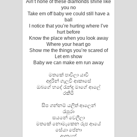
Ain’t none of these diamonds shine like
Aramuna Song Lyrics - අරමුණ ගීතයේ
you no
Take em off baby we could still have a
පද පෙළ
ball
I notice that you’re hurting where I’ve
Sandata Duka Hithila Song Lyrics -
hurt before
Know the place when you look away
සඳට දුක හිතිලා ගීතයේ පද පෙළ
Where your heart go
Show me the things you’re scared of
Sihina Song Lyrics - සිහින ගීතයේ පද
Let em show
Baby we can make em run away
පෙළ
මතකේ පාවීලා යාවී
Father Song Lyrics - ෆාදර් ගීතයේ පද
අඳුරින් ගැලවී ආකාසේ
ඔබගේ හදේ රැන්දූ මාගේ ආලේ
පෙළ
රකිමී
Dannawada Mawa Song Lyrics -
සිප ගන්නම් යලිත් ආලෙන්
රෑපුරා
සයනේ වෙලීලා
දන්නවාද මාව ගීතයේ පද පෙළ
මතකේ නොමැකෙන රූප ආයේ
සේයා පේනා
NEENA Song Lyrics - නීනා ගීතයේ පද
ආකහේ