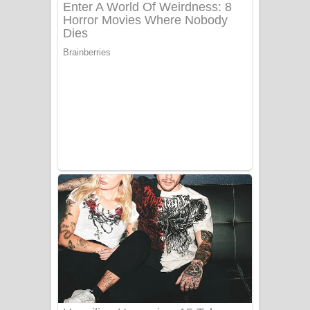
ගීතයේ පද පෙළ
Niwuna Numba Hinda Song Lyrics -
නිවුනා නුඹ හින්දා ගීතයේ පද පෙළ
Numba Dun Aadare Song Lyrics - නුඹ
දුන් ආදරේ ගීතයේ පද පෙළ
Liyamuda Dan Anagathe Song Lyrics
- ලියමුද දැන් අනාගතේ ගීතයේ පද පෙළ
Doni Song Lyrics - දෝණි ගීතයේ පද
පෙළ
Benthara Palame Song Lyrics -
බෙන්තර පාලමේ ගීතයේ පද පෙළ