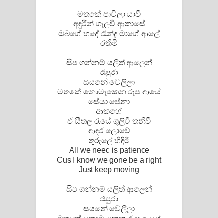
මතකේ පාවීලා යාවී
අඳුරින් ගැලවී ආකාසේ
ඔබගේ හදේ රැන්දූ මාගේ ආලේ
රකිමී
සිප ගන්නම් යලිත් ආලෙන්
රෑපුරා
සයනේ වෙලීලා
මතකේ නොමැකෙන රූප ආයේ
සේයා පේනා
ආකහේ
ඒ සීතල රැයේ ගුලිවී තනිවී
ආදර ලොවේ
තුරුලේ හිඳිමී
All we need is patience
Cus I know we gone be alright
Just keep moving
සිප ගන්නම් යලිත් ආලෙන්
රෑපුරා
සයනේ වෙලීලා