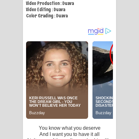
Video Production : Duava
Video Editing : Duava
Manobhawa Song Lyrics - මනෝභව
Color Grading : Duava
ගීතයේ පද පෙළ
Akahe Indala Song Lyrics - ආකාහේ
ඉඳලා ගීතයේ පද පෙළ
Raawaya Song Lyrics - රාවය ගීතයේ
පද පෙළ
Saddeta Denna Song Lyrics - සද්දෙට
දෙන්න ගීතයේ පද පෙළ
Kaalaya Song Lyrics - කාලය ගීතයේ පද
You know what you deserve
පෙළ
And I want you to have it all