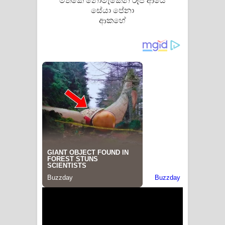
මතකේ නොමැකෙන රූප ආයේ
සේයා පේනා
ආකහේ