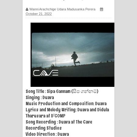
ගීතයේ පද පෙළ
Wanni Arachchige Udara Madusanka Perera
October 21, 2022
Ras Balan Song Lyrics - රැස් බලන්
ගීතයේ පද පෙළ
Hoda sihiyen Song Lyrics - හොද
සිහියෙන් ගීතයේ පද පෙළ
Awanken Song Lyrics - අවංකෙන්
ගීතයේ පද පෙළ
Song Title : Sipa Gannam (සිප ගන්නම්)
Pa Sina Song Lyrics - පෑ සිනා ගීතයේ
Singing : Duava
Music Production and Composition: Duava
Lyrics and Melody Writing: Duava and Didula
පද පෙළ
Tharusara at D'COMP
Song Recording : Duava at The Cave
Pemwanthiye Song Lyrics -
Recording Studios
Video Direction : Duava
පෙම්වන්තියේ ගීතයේ පද පෙළ