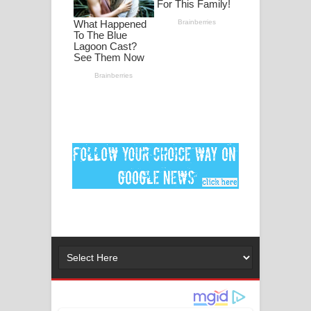
පද පෙළ
DEAR GOD Song Lyrics - ඩියර් ගෝඩ්
ගීතයේ පද පෙළ
MANAMALA KATHA Song Lyrics -
මනමාල කතා ගීතයේ පද පෙළ
Dai Dai Lyrics - Shakira, Burna Boy |
2026 football world cup song lyrics
Lassana Amma Song Lyrics - ලස්සන
අම්මා ගීතයේ පද පෙළ
Gemak Deela Song Lyrics - ගේමක් දීලා