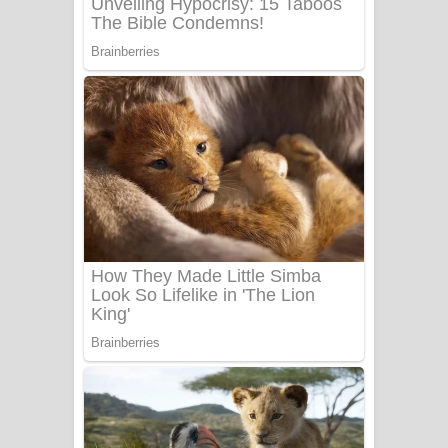
Sanda Babalena Song Lyrics - සඳ
බැබලෙන ගීතයේ පද පෙළ
Adare Wadi Nisa Song Lyrics - ආදරේ
වැඩි නිසා ගීතයේ පද පෙළ
UNUHUMA Song Lyrics - උණුහුම
ගීතයේ පද පෙළ
Katakara Song Lyrics - කටකාර ගීතයේ
පද පෙළ
Tharu Yaye Dilena Song Lyrics - තරු
යායේ දිලෙනා ගීතයේ පද පෙළ
Ow Man Sosa Song Lyrics - ඔව් මං