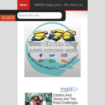
News
Ahimi Wimai Himi Song Lyrics - අහිමි
විමයි හිමි ගීතයේ පද පෙළ
Mathaka Parana Song Lyrics - මතක
පාරනා ගීතයේ පද පෙළ
Nimnadhen Song Lyrics - නිම්නාදෙන්
ගීතයේ පද පෙළ
Obamai Mage Adare Song Lyrics -
ඔබමයි මගේ ආදරේ ගීතයේ පද පෙළ
Pansal Gihin Song Lyrics - පන්සල් ගිහිං
ගීතයේ පද පෙළ
Ankeliya Song Lyrics - අංකෙළිය ගීතයේ