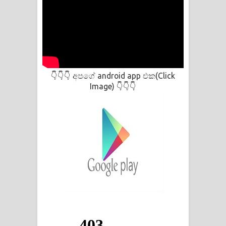
අපගේ android app එක(Click
👇👇👇
Image)
👇👇👇