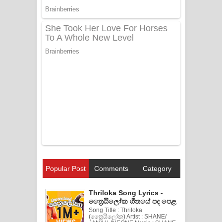
Popular Post
Comments
Category
Thriloka Song Lyrics -
ත්‍රෛයිලෝක ගීතයේ පද පෙළ
Song Title : Thriloka
(ත්‍රෛයිලෝක) Artist : SHANE/