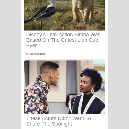
සෝසා ගීතයේ පද පෙළ
Heavy Weight Song Lyrics
Aye Lanweela Song Lyrics - ආයේ
ලංවීලා ගීතයේ පද පෙළ
Ala purannata Song Lyrics - ආල
පුරන්නට ගීතයේ පද පෙළ
FEVER DREAM Lyrics - Alex Warren
BTS : Hooligan Lyrics
Apa Hamuwee Song Lyrics - අප හමුවී
ගීතයේ පද පෙළ