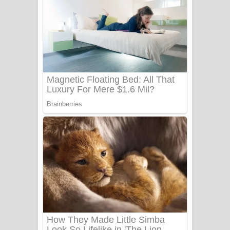
Ala purannata Song Lyrics - ආල
පුරන්නට ගීතයේ පද පෙළ
FEVER DREAM Lyrics - Alex Warren
BTS : Hooligan Lyrics
Apa Hamuwee Song Lyrics - අප හමුවී
ගීතයේ පද පෙළ
PATHINIYE Song Lyrics - පතිනියනේ
ගීතයේ පද පෙළ
Sorry Sir Song Lyrics - සොරි සර්
ගීතයේ පද පෙළ