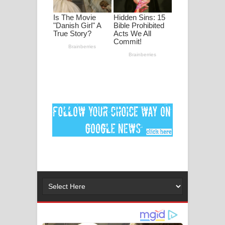
මනමාල කතා ගීතයේ පද පෙළ
Dai Dai Lyrics - Shakira, Burna Boy |
2026 football world cup song lyrics
Lassana Amma Song Lyrics - ලස්සන
අම්මා ගීතයේ පද පෙළ
Gemak Deela Song Lyrics - ගේමක් දීලා
ගීතයේ පද පෙළ
Niwuna Numba Hinda Song Lyrics -
නිවුනා නුඹ හින්දා ගීතයේ පද පෙළ
Numba Dun Aadare Song Lyrics - නුඹ