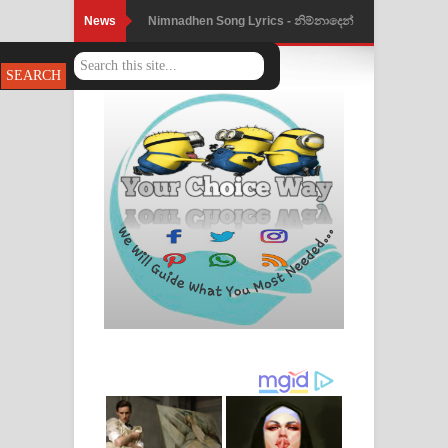
News
Nimnadhen Song Lyrics - නිම්නාදෙන්
ගීතයේ පද පෙළ
Obamai Mage Adare Song Lyrics -
ඔබමයි මගේ ආදරේ ගීතයේ පද පෙළ
Pansal Gihin Song Lyrics - පන්සල් ගිහිං
ගීතයේ පද පෙළ
Ankeliya Song Lyrics - අංකෙළිය ගීතයේ
පද පෙළ
DEAR GOD Song Lyrics - ඩියර් ගෝඩ්
ගීතයේ පද පෙළ
MANAMALA KATHA Song Lyrics -