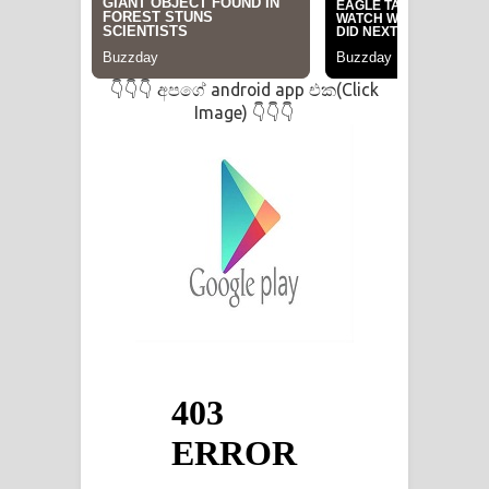
අපගේ android app එක(Click
👇👇👇
Image)
👇👇👇