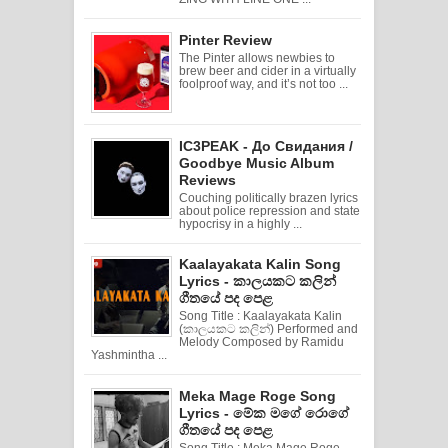
Pinter Review
The Pinter allows newbies to
brew beer and cider in a virtually
foolproof way, and it’s not too ...
IC3PEAK - До Свидания /
Goodbye Music Album
Reviews
Couching politically brazen lyrics
about police repression and state
hypocrisy in a highly ...
Kaalayakata Kalin Song
Lyrics - කාලයකට කලින්
ගීතයේ පද පෙළ
Song Title : Kaalayakata Kalin
(කාලයකට කලින්) Performed and
Melody Composed by Ramidu
Yashmintha ...
Meka Mage Roge Song
Lyrics - මේක මගේ රොගේ
ගීතයේ පද පෙළ
Song Title : Meka Mage Roge