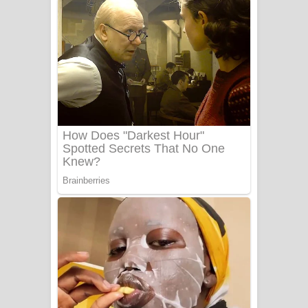
දුන් ආදරේ ගීතයේ පද පෙළ
Liyamuda Dan Anagathe Song Lyrics
- ලියමුද දැන් අනාගතේ ගීතයේ පද පෙළ
Doni Song Lyrics - දෝණි ගීතයේ පද
පෙළ
Benthara Palame Song Lyrics -
බෙන්තර පාලමේ ගීතයේ පද පෙළ
Sanda Babalena Song Lyrics - සඳ
බැබලෙන ගීතයේ පද පෙළ
Adare Wadi Nisa Song Lyrics - ආදරේ
වැඩි නිසා ගීතයේ පද පෙළ