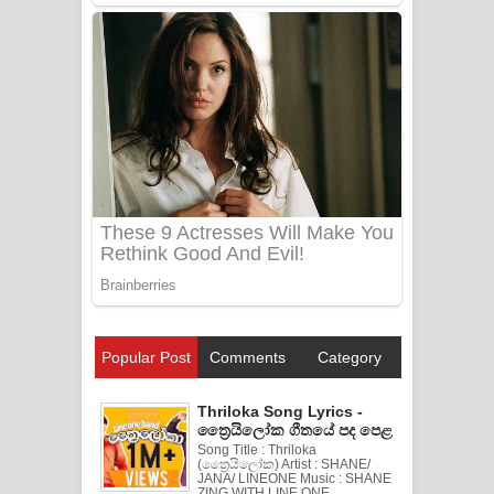
Popular Post
Comments
Category
Thriloka Song Lyrics -
ත්‍රෛයිලෝක ගීතයේ පද පෙළ
Song Title : Thriloka
(ත්‍රෛයිලෝක) Artist : SHANE/
JANA/ LINEONE Music : SHANE
ZING WITH LINE ONE ...