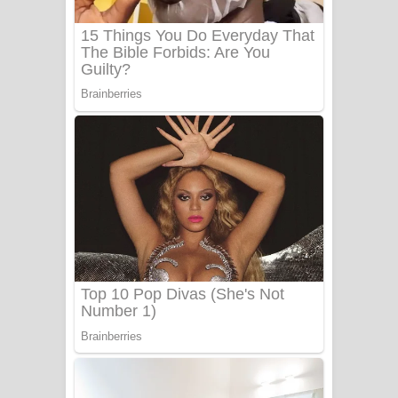
UNUHUMA Song Lyrics - උණුහුම
ගීතයේ පද පෙළ
Katakara Song Lyrics - කටකාර ගීතයේ
පද පෙළ
Tharu Yaye Dilena Song Lyrics - තරු
යායේ දිලෙනා ගීතයේ පද පෙළ
Ow Man Sosa Song Lyrics - ඔව් මං
සෝසා ගීතයේ පද පෙළ
Heavy Weight Song Lyrics
Aye Lanweela Song Lyrics - ආයේ
ලංවීලා ගීතයේ පද පෙළ