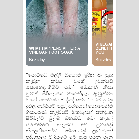
"පොඩ්ඩෙ මල්ලි ඔහොම ඉදින් බං පුක
කැඩුන කඩිය වගේ දුවන්ඩේ
කොහෙද..හිමීට යමං" මොකක් නිසා
වුනත් සිරිමල්ගෙ කෑගැහිල්ල ඇහුන්නෑ
වගේ පොඩ්ඩෙ බැද්දේ ඉස්සරහටම දුවල
දුවල අන්තිමේ පදුරු අස්සෙන් නොපෙනිම
ගියා..ඝණ කලුවරේ මහබැද්දේ තනිවුන
සිරිමල්‍ට මුල්ම වතාවට තමං කැලේ
යකෙක්ගෙ බැල්මට අහු උනාදෝ
කියලහිතෙන්ඩ ගත්තා..වල් ඌරුමසුත්
තඩිගහලා මැදියමේ මේ ආපු ගමන ගැන