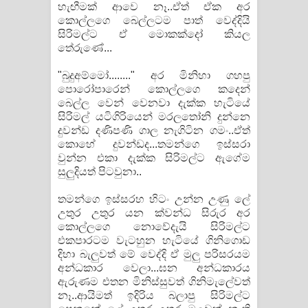
හැඟීමක් ආවෙ නෑ..ඒත් ඒක අර
කොල්ලගෙ බෙල්ලටම පාත් වෙද්දියි
සිරිමල්ට ඒ මොකක්දෝ කියල
තේරුණේ...
"බුදුඅම්මෝ........" අර මිනිහා ගහපු
පොරෝපාරෙන් කොල්ලගෙ කදෙන්
බෙල්ල වෙන් වෙනවා දැක්ක හැටියේ
සිරිමල් යටිගිරියෙන් මරලතෝනි දුන්නෙ
දුවන්ඩ දණිපණි ගාල නැගිටින ගමං..ඒත්
කොහේ දුවන්ඩද...තමන්ගෙ ඉස්සරා
වුන්න එකා දැක්ක සිරිමල්ට ඇගේම
සුලුදියත් පිටවුනා..
තමන්ගෙ ඉස්සරහ හිටං උන්න උණු ලේ
උතුර උතුර යන ක්වන්ධ සිරුර අර
කොල්ලගෙ නොවේදැයි සිරිමල්ට
එකපාරටම වැටහුන හැටියේ ගිනිගොඩ
දිහා බැලුවත් මේ වෙද්දි ඒ මුලු පරිසරයම
අන්ධකාර වෙලා...ඝන අන්ධකාරය
ඇරුණම එතන මිනිස්සුවත් ගිනිමැලේවත්
නෑ..ආයිමත් ඉදිරිය බලාපු සිරිමල්ට