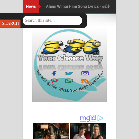
News
Ahimi Wimai Himi Song Lyrics - අහිමි
විමයි හිමි ගීතයේ පද පෙළ
Mathaka Parana Song Lyrics - මතක
පාරනා ගීතයේ පද පෙළ
Nimnadhen Song Lyrics - නිම්නාදෙන්
ගීතයේ පද පෙළ
Obamai Mage Adare Song Lyrics -
ඔබමයි මගේ ආදරේ ගීතයේ පද පෙළ
Pansal Gihin Song Lyrics - පන්සල් ගිහිං
ගීතයේ පද පෙළ
Ankeliya Song Lyrics - අංකෙළිය ගීතයේ