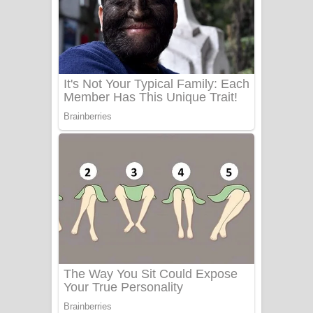
සෝසා ගීතයේ පද පෙළ
Heavy Weight Song Lyrics
Aye Lanweela Song Lyrics - ආයේ
ලංවීලා ගීතයේ පද පෙළ
Ala purannata Song Lyrics - ආල
පුරන්නට ගීතයේ පද පෙළ
FEVER DREAM Lyrics - Alex Warren
BTS : Hooligan Lyrics
Apa Hamuwee Song Lyrics - අප හමුවී
ගීතයේ පද පෙළ