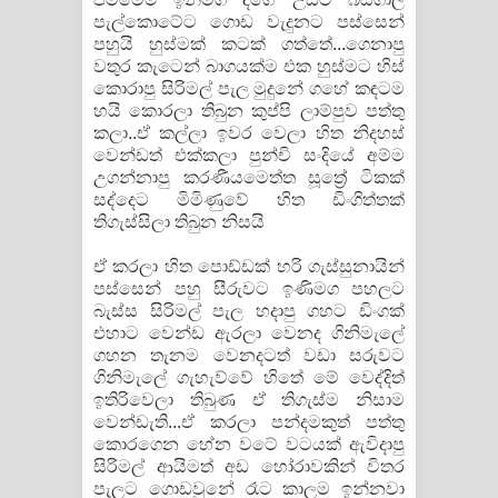
පැල්කොටේට ගොඩ වැදුනට පස්සෙන්
පහුයි හුස්මක් කටක් ගත්තේ...ගෙනාපු
වතුර කැටෙන් බාගයක්ම එක හුස්මට හිස්
කොරාපු සිරිමල් පැල මුදුනේ ගහේ කඳටම
හයි කොරලා තිබුන කුප්පි ලාම්පුව පත්තු
කලා..ඒ කල්ලා ඉවර වෙලා හිත නිදහස්
වෙන්ඩත් එක්කලා පුන්චි සංදියේ අම්ම
උගන්නාපු කරණීයමෙත්ත සූත්‍රේ ටිකක්
සද්දෙට මිමිණුවේ හිත ඩිංගිත්තක්
තිගැස්සිලා තිබුන නිසයි
ඒ කරලා හිත පොඩ්ඩක් හරි ගැස්සුනායින්
පස්සෙන් පහු සීරුවට ඉණිමග පහලට
බැස්ස සිරිමල් පැල හදාපු ගහට ඩිංගක්
එහාට වෙන්ඩ ඇරලා වෙනද ගිනිමැලේ
ගහන තැනම වෙනදටත් වඩා සරුවට
ගිනිමැලේ ගැහැව්වේ හිතේ මේ වෙද්දිත්
ඉතිරිවෙලා තිබුණ ඒ තිගැස්ම නිසාම
වෙන්ඩැති...ඒ කරලා පන්දමකුත් පත්තු
කොරගෙන හේන වටේ වටයක් ඇවිදාපු
සිරිමල් ආයිමත් අඩ හෝරාවකින් විතර
පැලට ගොඩවුනේ රෑට කාලම ඉන්නවා