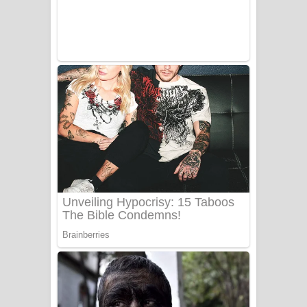
Sanda Babalena Song Lyrics - සඳ
බැබලෙන ගීතයේ පද පෙළ
Adare Wadi Nisa Song Lyrics - ආදරේ
වැඩි නිසා ගීතයේ පද පෙළ
UNUHUMA Song Lyrics - උණුහුම
ගීතයේ පද පෙළ
Katakara Song Lyrics - කටකාර ගීතයේ
පද පෙළ
Tharu Yaye Dilena Song Lyrics - තරු
යායේ දිලෙනා ගීතයේ පද පෙළ
Ow Man Sosa Song Lyrics - ඔව් මං