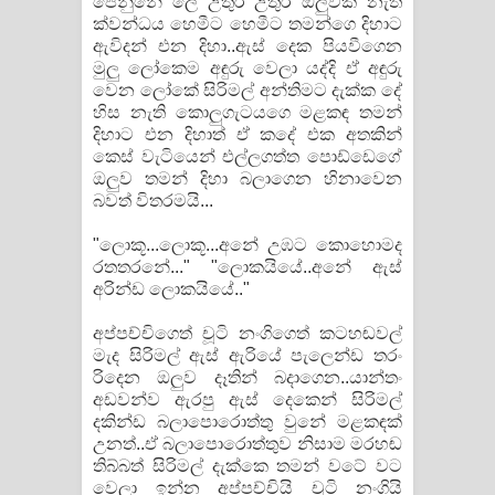
පෙනුනේ ලේ උතුර උතුර ඔලුවක් නැති
ක්වන්ධය හෙමීට හෙමීට තමන්ගෙ දිහාට
ඇවිදන් එන දිහා..ඇස් දෙක පියවීගෙන
මුලු ලෝකෙම අඳුරු වෙලා යද්දි ඒ අඳුරු
වෙන ලෝකේ සිරිමල් අන්තිමට දැක්ක දේ
හිස නැති කොලුගැටයගෙ මළකඳ තමන්
දිහාට එන දිහාත් ඒ කදේ එක අතකින්
කෙස් වැටියෙන් එල්ලගත්‍ත පොඩ්ඩෙගේ
ඔලුව තමන් දිහා බලාගෙන හිනාවෙන
බවත් විතරමයි...
"ලොකූ...ලොකූ...අනේ උඹට කොහොමද
රතතරනේ..." "ලොකයියේ..අනේ ඇස්
අරින්ඩ ලොකයියේ.."
අප්පච්චිගෙත් චූටි නංගිගෙත් කටහඬවල්
මැද සිරිමල් ඇස් ඇරියේ පැලෙන්ඩ තරං
රිදෙන ඔලුව දෑතින් බදාගෙන..යාන්තං
අඩවන්ව ඇරපු ඇස් දෙකෙන් සිරිමල්
දකින්ඩ බලාපොරොත්තු වුනේ මළකඳක්
උනත්..ඒ බලාපොරොත්තුව නිසාම මරහඬ
තිබ්බත් සිරිමල් දැක්කෙ තමන් වටේ වට
වෙලා ඉන්න අප්පච්චියි චූටි නංගියි