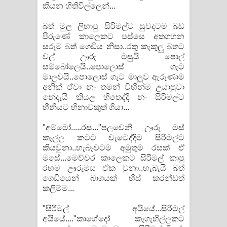
කියන හිතිවිල්ලෙන්...
බත් මුල ලිහාපු සිරිමල්ට සුවදටම බඩ
පිරුණේ කාලෙකට පස්සෙ අතගහන
සරුම බත් ගෙඩිය නිසා..රතු කැකුලු බතට
වල් ඌරු මසුයි පොල්
සම්බෝලෙයි..පොලොස් ගැට
මාලුවයි..පොලොස් ගැට මාලුව ඇරුණාම
අනික් ඒවා නං තමන් විහින්ම උයාපුවා
නේදැයි කියල හිතෙද්දි නං සිරිමල්ට
හීනියට හිනාවකුත් ගියා...
"අම්මෝ.....රස..."පලවෙනි ඌරු මස්
කෑල්ල කටට වැටෙද්දිම සිරිමල්ට
කියවුනා..හැබෑවටම අමුතුම රසක් ඒ
මසේ...මෙච්චර කාලෙකට සිරිමල් කාපු
රහම ඌරුමස ඒක වුනා..හැබැයි බත්
ගෙඩියෙන් බාගයක් හිස් කරන්ඩත්
කලිම්ම...
"සිරිමල් අයියේ...සිරිමල්
අයියේ...."කාගේදෝ කෑගැහිල්ලකට