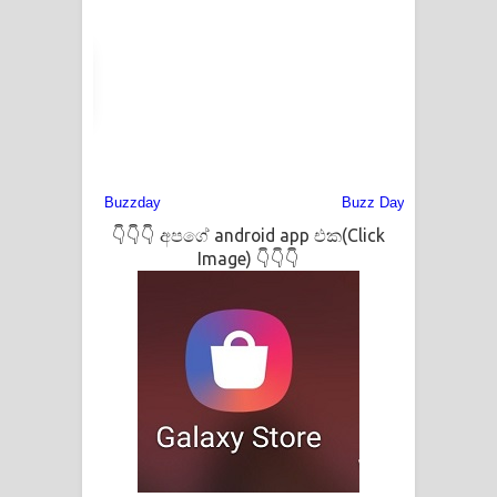
👇👇👇 අපගේ android app එක(Click
Image) 👇👇👇