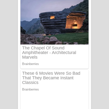
ගීතයේ පද පෙළ
Niwuna Numba Hinda Song Lyrics -
නිවුනා නුඹ හින්දා ගීතයේ පද පෙළ
Numba Dun Aadare Song Lyrics - නුඹ
දුන් ආදරේ ගීතයේ පද පෙළ
Liyamuda Dan Anagathe Song Lyrics
- ලියමුද දැන් අනාගතේ ගීතයේ පද පෙළ
Doni Song Lyrics - දෝණි ගීතයේ පද
පෙළ
Benthara Palame Song Lyrics -
බෙන්තර පාලමේ ගීතයේ පද පෙළ