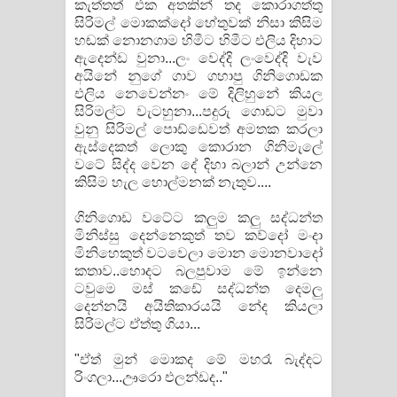
කැත්තත් එක අතකින් තද කොරාගත්තු
සිරිමල් මොකක්දෝ හේතුවක් නිසා කිසිම
හඬක් නොනගාම හිමීට හිමීට එලිය දිහාට
ඇදෙන්ඩ වුනා...ලං වෙද්දි ලංවෙද්දි වැව
අයිනේ නුගේ ගාව ගහාපු ගිනිගොඩක
එලිය නෙවෙන්නං මේ දිලිහුනේ කියල
සිරිමල්ට වැටහුනා...පදුරු ගොඩට මුවා
වුනු සිරිමල් පොඩ්ඩෙවත් අමතක කරලා
ඇස්දෙකත් ලොකු කොරාන ගිනිමැලේ
වටේ සිද්ද වෙන දේ දිහා බලාන් උන්නෙ
කිසිම හැල හොල්මනක් නැතුව....
ගිනිගොඩ වටේට කලුම කලු සද්ධන්ත
මිනිස්සු දෙන්නෙකුත් තව කව්දෝ මංදා
මිනිහෙකුත් වටවෙලා මොන මොනවාදෝ
කතාව..හොදට බලපුවාම මේ ඉන්නෙ
ටවුමෙ මස් කඩේ සද්ධන්ත දෙමලු
දෙන්නයි අයිතිකාරයයි නේද කියලා
සිරිමල්ට ඒත්තු ගියා...
"ඒත් මුන් මොකද මේ මහරෑ බැද්දට
රිංගලා...ඌරො එලන්ඩද.."