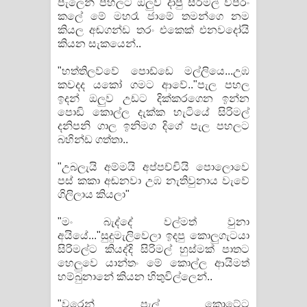
පැලෙන් පහලට ඔලුව දාපු සිරිමල් විපරං
කලේ මේ මහරෑ ජාමේ තමන්ගෙ නම
කියල අඬගන්ඩ තරං එකෙක් එනවදෝයි
කියන සැකයෙන්..
"හත්තිලව්වේ පොඩ්ඩෙ මල්ලියෙ...උඹ
කවදද යකෝ ගමට ආවේ.."පැල පහල
ඉදන් ඔලුව උඩට දික්කරගෙන ඉන්න
පොඩි කොල්ල දැක්ක හැටියේ සිරිමල්
දනිපනි ගාල ඉනිමග දිගේ පැල පහලට
බහින්ඩ ගත්තා..
"උබලැයි අම්මයි අප්පච්චියි පොලොවෙ
පස් කකා අඬනවා උඹ නැතිවුනාය වැවේ
ගිලිලාය කියලා"
"මං බැද්දේ වල්මත් වුනා
අයියේ..."සුදුමැලිවෙලා ඉදපු කොලුගැටයා
සිරිමල්ට කියද්දි සිරිමල් හුස්මක් පාතට
හෙලුවෙ යාන්තං මේ කොල්ල ආයිමත්
හම්බුනානේ කියන හිතුවිල්ලෙන්..
"වරෙන් පැල් කොටේට