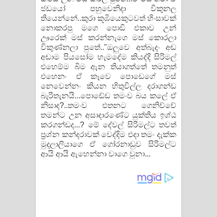
ජඩයෝ පහුවෙනිදා විකුනල
තියෙන්නේ..කුරා කූඹියෙකුටවත් හිංසාවක්
නොකරපු මගෙ පොඩි එකාව උන්
ඌරෙක් මස් කරන්නැගෙ මස් කොරලා
විකුණ්නලා පුතේ.."ඔලුවෙ අත්බැදං අඬ
අඬාම පියසෝම හැමදේම කියද්දි සිරිමල්
එහෙම්ම බිම ඇන තියාගත්තේ තමනුත්
එහෙනං ඒ කෑවෙ පොඩෙගේ මස්
නෙවෙන්නං කියන හිතුවිල්ල දරාගන්ඩ
බැරිතැනයි...පොඩ්‍ඩෙ තමංව බය කලේ ඒ
නිසාද?..තමංව එතනට ගෙනිච්චේ
තමන්ට උන අසාදාරණේට යුක්තිය ඉශ්ඨ
කරගන්ඩද...? මේ දේවල් සිරිමල්ට තවත්
ප්‍රශ්න කන්දරාවක් වෙද්දිම එදා තමං දැක්ක
මුදලාලියාගෙ ඒ ගෝරනාඩුව සිරිමල්ට
ආයි ආයි ඇහෙන්නා වාගෙ වුනා...