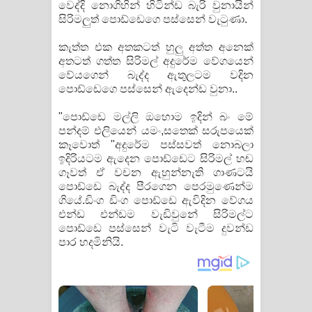
වෙද්දි නොගිහින් හිටින්ඩ බැරි වුනායින්
සිරිමලුත් පොඩ්ඩෙගෙ පස්සෙන් වැටුණා.
කැත්ත එක අතකටත් හුලු අත්ත අනෙක්
අතටත් ගත්ත සිරිමල් අදුරේම වේගයෙන්
වේයගෙන් බැද්ද ඇතුලටම වදින
පොඩ්ඩෙගෙ පස්සෙන් ඇදෙන්ඩ වුනා..
"පොඩ්ඩෙ මල්ලි ඔහොම ඉදින් බං මේ
පන්දම් එලියෙන් යමං,සතෙක් සරුපයෙක්
කෑවොත් "අදුරේම පස්සවත් නොබලා
ඉදිරියටම ඇදෙන පොඩ්ඩෙට සිරිමල් හඬ
ගෑවත් ඒ වචන ඇහුන්නැති ගාණටයි
පොඩ්ඩෙ බැද්ද පීරගෙන පෙරමුණෙන්ම
ගියේ.ඩිංග ඩිංග පොඩ්ඩෙ ඇවිදින වේගය
එන්ඩ එන්ඩම වැඩිවුනේ සිරිමල්ට
පොඩ්ඩෙ පස්සෙන් වැටි වැටීම දුවන්ඩ
පාර හදමිනියි.