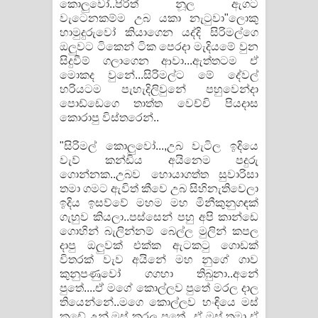
කොලුවෝ..පිරිත් නූල ඇගට
වැටෙනකම්ම උබ යකා නැටුවා"ලොකු
හාමුදුරුවෝ කියාගෙන යද්දි සිරිමල්ගෙ
ඔලුවට ටිකෙන් ටික පෙරදා මැදියමේ වුන
සිදුවීම් ගලාගෙන ආවා...ඇත්තටම ඒ
මොකද වුනේ...සිරිමල්ට මේ දේවල්
හරියටම පැහැදිලිවුනේ පහුවෙන්දා
පොඩ්ඩෙගෙ තාත්ත වෙච්චි පියදාස
කොරාපු විස්තරෙන්..
"සිරිමල් කොලුවෝ...,උබ වැටිල ඉදියෙ
වැව් කන්ඩිය අයිනෙම පදුරු
ගොන්නක..උබව හොයාගත්ත සුවාරිසා
තමා ගමට ඇවිත් කීවෙ උබ සිහිනැතිවෙලා
ඉදිය ඉසව්වේ මහම මහ මිනීකුනුගඳක්
ගැහුව කියලා..පස්සෙන් පහු අපි කාන්ඩෙ
ගොහින් බැලින්නම් බෙල්ල මුලින් කපල
දාපු ඔලුවක් එක්ක ඇටකටු ගොඩක්
විතරක් වැව අයිනේ මහ නුගේ ගාව
කුනුපණුවෝ ගගහා තිබුනා..අනේ
පුතේ....ඒ මගේ කොල්ලව පුතේ මරල දාල
තියෙන්නේ..මගෙ කොල්ලව හංඳියෙ මස්
කඩේ උන් මස් කරල පුතේ...ඒ මස් තමා ඒ