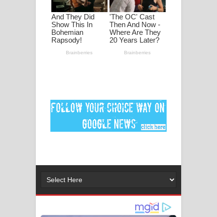
පද පෙළ
DEAR GOD Song Lyrics - ඩියර් ගෝඩ්
ගීතයේ පද පෙළ
MANAMALA KATHA Song Lyrics -
මනමාල කතා ගීතයේ පද පෙළ
Dai Dai Lyrics - Shakira, Burna Boy |
2026 football world cup song lyrics
Lassana Amma Song Lyrics - ලස්සන
අම්මා ගීතයේ පද පෙළ
Gemak Deela Song Lyrics - ගේමක් දීලා