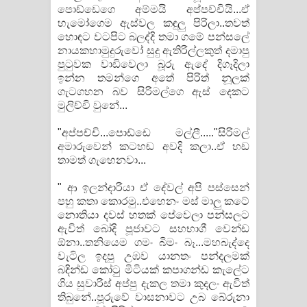
පොඩ්ඩෙගෙ අම්මයි අප්පච්චියි...ඒ
හැමෝගෙම ඇස්වල කඳුලු පිරිලා..තවත්
හොඳට වටපිට බලද්දි තමා ගමේ පන්සලේ
නායකහාමුදුරුවෝ සුදු ඇතිරිල්ලකුත් දමාපු
පුටුවක වාඩිවෙලා බූරු ඇදේ දිගෑදිලා
ඉන්න තමන්ගෙ අතේ පිරිත් නූලක්
ගැටගහන බව සිරිමල්ගෙ ඇස් දෙකට
මුලිච්චි වුනේ...
"අප්පච්චි...පොඩ්ඩෙ මල්ලී....."සිරිමල්
අමාරුවෙන් කටහඬ අවදි කලා..ඒ හඩ
තාමත් ගැහෙනවා...
" ආ ඉලන්දාරියා ඒ දේවල් අපි පස්සෙන්
පහු කතා කොරමු..එහෙනං මස් මාලු කටේ
නොතියා දවස් හතක් පේවෙලා පන්සලට
ඇවිත් බෝදි පූජාවට සහභාගී වෙන්ඩ
ඕනා..තනියෙම ගමං බිමං බෑ...මහබැද්දෙ
වැටිල ඉදපු උඹව යානතං පන්දලමක්
බදින්ඩ කෝටු මිටියක් කපාගන්ඩ කැලේට
ගිය සුවාරිස් අප්පු දැකල තමා කුදලං ඇවිත්
තිබුනේ..පූරුවේ වාසනාවට උබ බේරුනා