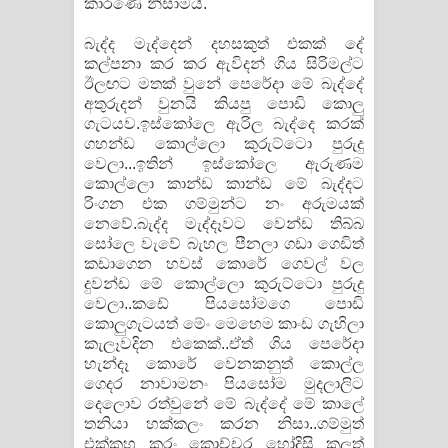
කාරණේ නිසාමයි.
පෙළ
බැද්ද මැද්දෙන් දහසකුත් එකක් දේ
කල්පනා කර කර ඇවිදන් ගිය සිරිමල්ට
ඊලඟට මතක් වුනේ පෙරේදා මේ බැද්දේ
අතුරුදන් වුනයි කියපු පොඩි කොලු
ගැටයව.ඉස්කෝලෙ ඇරිල බැද්දෙ කරක්
ගහන්ඩ කොල්ලො කුරුට්ටො පුරුදු
වෙලා...ඉතින් ඉස්කෝලෙ ඇරුණම
කොල්ලො කාන්ඩ කාන්ඩ මේ බැද්දට
රිංගන එක ගම්මුන්ට නං අරුමයක්
නෙවේ.බැද්ද මැද්දෑවට වෙන්ඩ තිබ්බ
සෝලෙ වැවේ බැහල පීනලා ගඩා ගෙඩිත්
කඩාගෙන හවස් කොරේ ගෙවල් වල
දුවන්ඩ මේ කොල්ලො කුරුට්ටො පුරුදු
වෙලා..කඩේ පියසෝමගෙ පොඩි
කොලුගැටයත් මේං මෙහෙම කාංඩ ගැහිලා
කැලෑවදින එකෙක්..ඒත් ගිය පෙරේදා
හැන්දෑ කොරේ වෙනකනුත් කොල්ල
ගෙදර නාවාමනං පියසෝම මුදලාලිට
දෙලොව රත්වුනේ මේ බැද්දේ මේ කාලේ
තනියා හක්කලං කරන නිසා..ගම්මුත්
එක්කහු කරං කොච්චර හෝදිසි කලත්