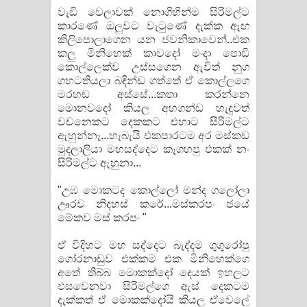
වැඩි වෙලාවක් නොගිහින්ම සිරිමල්ට
කාරණේ ඔලුවට වැටුණේ දැක්ක ඇඟ
කිලිපොලාගෙන යන ජවනිකාවෙන්..එක
කලු මිනිහෙක් කාවදෝ මංදා පොඩි
කොල්ලෙක්ව උස්සගෙන ඇවිත් නුග
ගහටතියලා බඳින්ඩ ගත්තේ ඒ කොල්ලගෙ
මරහඬ අස්සේ...කතා කරන්නෙ
මොනවදෝ කියල අහගන්ඩ හැදුවත්
වචනෙකට දෙකකට එහාට සිරිමල්ට
ඇහුන්නෑ...හැබැයි එකපාරටම අර මස්කඩ
මුදලාලියා මහසද්දෙට කෑගහපු එකක් නං
සිරිමල්ට ඇහුනා...
"උඹ මොකටද කොල්ලෝ මන්ද ගලෝලා
ඌරව නිදහස් කරේ...මස්කරපං ජයේ
මේකව මස් කරපං "
ඒ විදිහට මහ සද්දෙට බැද්දම ගුගුරෝපු
ගෝරනාඩුව එක්කම එක මිනිහෙක්ගෙ
අතේ තිබ්බ මොකක්දෝ දෙයක් ඉහලට
එසවෙනවා සිරිමල්ගෙ ඇස් දෙකටම
දැක්කත් ඒ මොකක්දෝයි කියල ඒවෙලේ