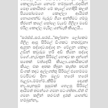
කොලුපැටියා නෙවේ හම්බුනේ...එදායින්
මෙදා කොයිතරං මේ කැලේ හෝදිසි කලත්
පියසෝමෙගෙ කොල්ලා ආයිමත්
හොයාගන්ඩ බැරුව ගියා අන්තිමට ගම්මු
තීරනේ කලේ සෝලෙ වැවේ ගිලිලා මඩේ
එරිල කොල්ල මැරිල යන්ඩැති කියලයි...
"සරස්ස්..සර..සරස්..."කල්පනා ලෝකෙම
ගිලිල ආපු සිරිමල් ඩිංගකට නතරවුනා
ඇහුන සද්දෙට.සද්දෙ නං වේලුන කොල
උඩින් කවුරුම හරි අඩි තියන සද්දෙ
වගේ..නැවතුන සිරිමල් හොඳට කං දුන්නේ
සතෙක් වත්දෝයි කියලා..කොයිකටත්
කියල එක අතක තිබුන කැත්ත තවත්
ඩිංගක් තදට අල්ලගත්තු සිරිමල් එහෙම්මම
වටපිටාව දිහා ඔලුව හරෝ හරෝ
බැලුවා..ම්ම්හ්ම්..කිසිම දෙයක්
නෑ..සැනසුම් සුසුමක් හෙලපු සිරිමල්
ආයිමත් තමන්ගෙ ගමන පටංගත්තා..ඒත් ඒ
ගමන කලින් තරංවත් දුරක් යාගන්ඩ
හම්බුන්නෑ,