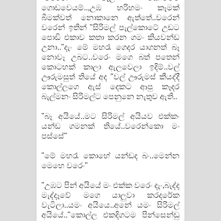
ගොඩවෙයම්..,උඹ හරිහමං කෑමක්
බීමක්වත් නොකානෙ ඇත්තේ..වරෙන්
වරෙන් ඉතින් "සිරිමල් පැල්කොටේ උඩට
පොඩි එකාව කතා කරන ගමං කියවන්ඩ
උනා.."දැං මේ මහරෑ ගෙදර යාගනත් බෑ
නොවෑ උබට..වරෙං මගෙ බත් පතෙන්
කොටහක් කාලා ඇලවෙලා ඉදිම්..වල්
ඌරුමසුත් තියේ අද "වල් ඌරුමස් කීයද්දී
කොල්ලගෙ ඇස් දෙකට ආපු කෑදර
බැල්මනං සිරිමල්ට පෙනුනෙ නැතුව ඇති..
"බෑ අයියේ..මට සිරිමල් අයියව එක්කං
යන්ඩ ගමනක් තියේ..වරෙන්කො මං
පස්සේ"
"මේ මහරෑ කොහේ යන්ඩද බං..මෙන්න
මෙහෙ වරෙං"
"උඹට පින් අයියේ මං එක්ක වරෙං දැං,බැද්ද
මැද්දෑවේ මගෙ යාලුවා කරදරේක
වැටිලා..යමං අයියෙ..අනේ යමං සිරිමල්
අයියේ.."කොල්ල එකදිගටම පින්සෙන්ඩු