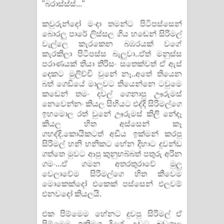
"බරාස්ස්ස්..."
කවුරුන්දෝ මංදා තමන්ට පිටිපස්සෙන්
බොරලු පාරේ ලිස්සල ගිය හඬෙන් සිරිමල්
වැල්ලෙ කැරකෙන බඹරයක් වගේ
කැරකිලා පිටිපස්ස බැලුවා..ඒත් මනුස්ස
පරාණයක් තියා තිරිසං සතෙක්වත් ඒ ඇස්
දෙකට මුලිච්චි වුනේ නෑ..අතේ තියෙන
බත් ගෙඩියේ මාලුවට තියෙන්නෙ ටවුමෙ
කඩෙන් තමං දවල් ගෙනාපු ඌරුමස්
නෙවෙන්නං කියල සිහියට එද්දි සිරිමල්ගෙ
ඉහමොල රත් වුනේ ඌරුමස් කිලි නේදෑ
කියල හිත අස්සෙන් කෑ
ගහද්දි.කොයිකටත් අඩිය ඉක්මන් කරපු
සිරිමල් හනි හනිකට හේන දිහාට දුවන්ඩ
ගත්තෙ මුවට ආපු කුනුහබ්බත් පතුරු අරින
ගමං...ඒ ගමන අතරතුරාවේ මුලු
වෙලාවේම සිරිමල්ගෙ හිත කීවෙම
මොකෙක්දෝ එකෙක් පස්සෙන් එලවම්
එනවදෝ කියලයි.
එක පිම්මෙම හේනට දුවපු සිරිමල් ඒ
පිම්මෙම ඉනිමග දිගේ උඩට බඩගාල