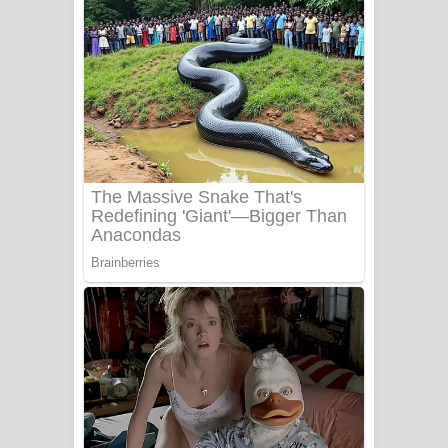
අම්මා ගීතයේ පද පෙළ
Gemak Deela Song Lyrics - ගේමක් දීලා
ගීතයේ පද පෙළ
Niwuna Numba Hinda Song Lyrics -
නිවුනා නුඹ හින්දා ගීතයේ පද පෙළ
Numba Dun Aadare Song Lyrics - නුඹ
දුන් ආදරේ ගීතයේ පද පෙළ
Liyamuda Dan Anagathe Song Lyrics
- ලියමුද දැන් අනාගතේ ගීතයේ පද පෙළ
Doni Song Lyrics - දෝණි ගීතයේ පද
පෙළ