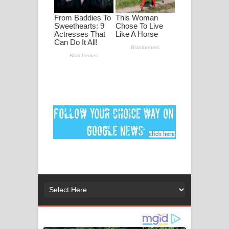
ගීතයේ පද පෙළ
Ankeliya Song Lyrics - අංකෙළිය ගීතයේ
පද පෙළ
DEAR GOD Song Lyrics - ඩියර් ගෝඩ්
ගීතයේ පද පෙළ
MANAMALA KATHA Song Lyrics -
මනමාල කතා ගීතයේ පද පෙළ
Dai Dai Lyrics - Shakira, Burna Boy |
2026 football world cup song lyrics
Lassana Amma Song Lyrics - ලස්සන