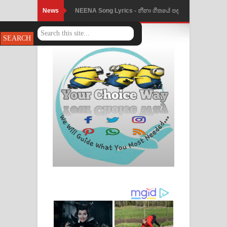
News
NEENA Song Lyrics - නීනා ගීතයේ පද
පෙළ
Ahimi Wimai Himi Song Lyrics - අහිමි
විමයි හිමි ගීතයේ පද පෙළ
Mathaka Parana Song Lyrics - මතක
පාරනා ගීතයේ පද පෙළ
Nimnadhen Song Lyrics - නිම්නාදෙන්
ගීතයේ පද පෙළ
Obamai Mage Adare Song Lyrics -
ඔබමයි මගේ ආදරේ ගීතයේ පද පෙළ
Pansal Gihin Song Lyrics - පන්සල් ගිහිං