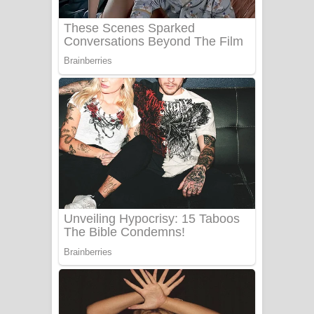
Benthara Palame Song Lyrics -
බෙන්තර පාලමේ ගීතයේ පද පෙළ
Sanda Babalena Song Lyrics - සඳ
බැබලෙන ගීතයේ පද පෙළ
Adare Wadi Nisa Song Lyrics - ආදරේ
වැඩි නිසා ගීතයේ පද පෙළ
UNUHUMA Song Lyrics - උණුහුම
ගීතයේ පද පෙළ
Katakara Song Lyrics - කටකාර ගීතයේ
පද පෙළ
Tharu Yaye Dilena Song Lyrics - තරු