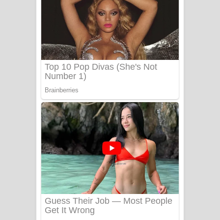
යායේ දිලෙනා ගීතයේ පද පෙළ
Ow Man Sosa Song Lyrics - ඔව් මං
සෝසා ගීතයේ පද පෙළ
Heavy Weight Song Lyrics
Aye Lanweela Song Lyrics - ආයේ
ලංවීලා ගීතයේ පද පෙළ
Ala purannata Song Lyrics - ආල
පුරන්නට ගීතයේ පද පෙළ
FEVER DREAM Lyrics - Alex Warren
BTS : Hooligan Lyrics