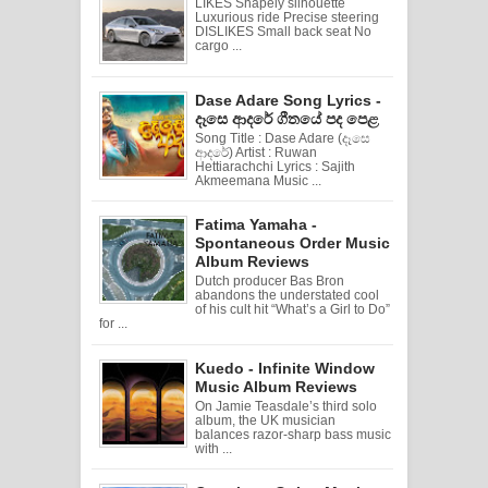
LIKES Shapely silhouette
Luxurious ride Precise steering
DISLIKES Small back seat No
cargo ...
Dase Adare Song Lyrics -
දෑසෙ ආදරේ ගීතයේ පද පෙළ
Song Title : Dase Adare (දෑසෙ
ආදරේ) Artist : Ruwan
Hettiarachchi Lyrics : Sajith
Akmeemana Music ...
Fatima Yamaha -
Spontaneous Order Music
Album Reviews
Dutch producer Bas Bron
abandons the understated cool
of his cult hit “What’s a Girl to Do”
for ...
Kuedo - Infinite Window
Music Album Reviews
On Jamie Teasdale’s third solo
album, the UK musician
balances razor-sharp bass music
with ...