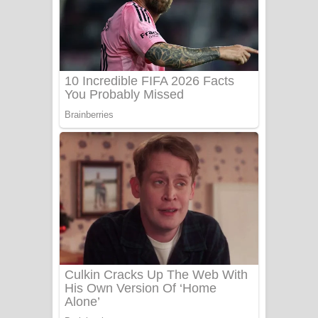
සෝසා ගීතයේ පද පෙළ
Heavy Weight Song Lyrics
Aye Lanweela Song Lyrics - ආයේ
ලංවීලා ගීතයේ පද පෙළ
Ala purannata Song Lyrics - ආල
පුරන්නට ගීතයේ පද පෙළ
FEVER DREAM Lyrics - Alex Warren
BTS : Hooligan Lyrics
Apa Hamuwee Song Lyrics - අප හමුවී
ගීතයේ පද පෙළ