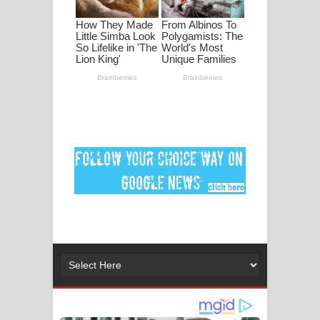
පද පෙළ
DEAR GOD Song Lyrics - ඩියර් ගෝඩ්
ගීතයේ පද පෙළ
MANAMALA KATHA Song Lyrics -
මනමාල කතා ගීතයේ පද පෙළ
Dai Dai Lyrics - Shakira, Burna Boy |
2026 football world cup song lyrics
Lassana Amma Song Lyrics - ලස්සන
අම්මා ගීතයේ පද පෙළ
Gemak Deela Song Lyrics - ගේමක් දීලා