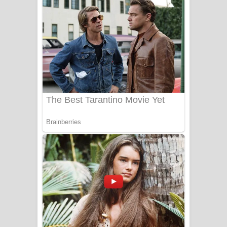
ගීතයේ පද පෙළ
Niwuna Numba Hinda Song Lyrics -
නිවුනා නුඹ හින්දා ගීතයේ පද පෙළ
Numba Dun Aadare Song Lyrics - නුඹ
දුන් ආදරේ ගීතයේ පද පෙළ
Liyamuda Dan Anagathe Song Lyrics
- ලියමුද දැන් අනාගතේ ගීතයේ පද පෙළ
Doni Song Lyrics - දෝණි ගීතයේ පද
පෙළ
Benthara Palame Song Lyrics -
බෙන්තර පාලමේ ගීතයේ පද පෙළ