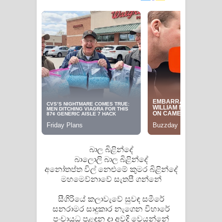
Manobhawa Song Lyrics - මනෝභව
ගීතයේ පද පෙළ
Akahe Indala Song Lyrics - ආකාහේ
ඉඳලා ගීතයේ පද පෙළ
Raawaya Song Lyrics - රාවය ගීතයේ
පද පෙළ
Saddeta Denna Song Lyrics - සද්දෙට
බාල බිළින්දේ
බාලොලි බාල බිළින්දේ
දෙන්න ගීතයේ පද පෙළ
අනෝතප්ත විල් නෙළුමේ කුමර බිළින්දේ
මහමෙව්නාවේ සැතපී ගන්නේ
Kaalaya Song Lyrics - කාලය ගීතයේ පද
සීගිරියේ කලාවැවේ සුවඳ සමීරේ
පෙළ
සනරාමර සාදුකාර නැගෙන විහාරේ
පංචායුධ පළඳන දා අවදි වෙයන්නේ