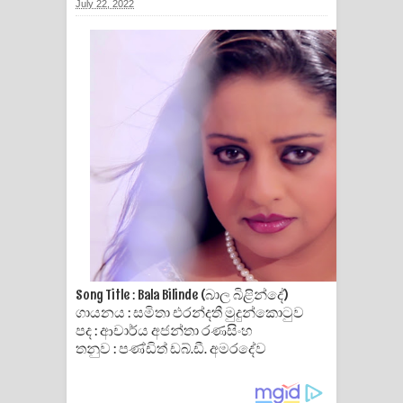
July 22, 2022
ගීතයේ පද පෙළ
Ras Balan Song Lyrics - රැස් බලන්
ගීතයේ පද පෙළ
Hoda sihiyen Song Lyrics - හොද
සිහියෙන් ගීතයේ පද පෙළ
Awanken Song Lyrics - අවංකෙන්
ගීතයේ පද පෙළ
Pa Sina Song Lyrics - පෑ සිනා ගීතයේ
Song Title : Bala Bilinde (බාල බිළින්දේ)
ගායනය : සමිතා එරන්දතී මුදුන්කොටුව
පද පෙළ
පද : ආචාර්ය අජන්තා රණසිංහ
තනුව : පණ්ඩිත් ඩබ්.ඩී. අමරදේව
Pemwanthiye Song Lyrics -
පෙම්වන්තියේ ගීතයේ පද පෙළ