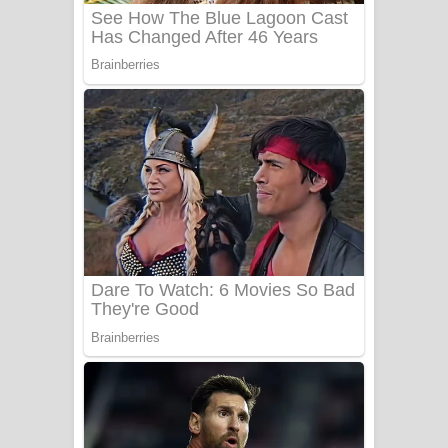
Sanda Babalena Song Lyrics - සඳ
බැබලෙන ගීතයේ පද පෙළ
Adare Wadi Nisa Song Lyrics - ආදරේ
වැඩි නිසා ගීතයේ පද පෙළ
UNUHUMA Song Lyrics - උණුහුම
ගීතයේ පද පෙළ
Katakara Song Lyrics - කටකාර ගීතයේ
පද පෙළ
Tharu Yaye Dilena Song Lyrics - තරු
යායේ දිලෙනා ගීතයේ පද පෙළ
Ow Man Sosa Song Lyrics - ඔව් මං