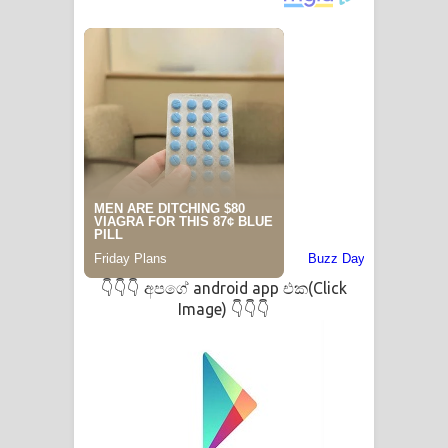
පෙළ
අපගේ android app එක(Click
👇👇👇
Image)
👇👇👇