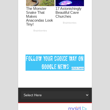
පද පෙළ
DEAR GOD Song Lyrics - ඩියර් ගෝඩ්
ගීතයේ පද පෙළ
MANAMALA KATHA Song Lyrics -
මනමාල කතා ගීතයේ පද පෙළ
Dai Dai Lyrics - Shakira, Burna Boy |
2026 football world cup song lyrics
Lassana Amma Song Lyrics - ලස්සන
අම්මා ගීතයේ පද පෙළ
Gemak Deela Song Lyrics - ගේමක් දීලා