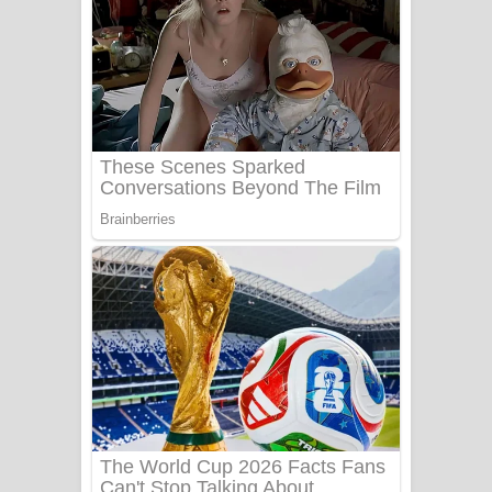
සෝසා ගීතයේ පද පෙළ
Heavy Weight Song Lyrics
Aye Lanweela Song Lyrics - ආයේ
ලංවීලා ගීතයේ පද පෙළ
Ala purannata Song Lyrics - ආල
පුරන්නට ගීතයේ පද පෙළ
FEVER DREAM Lyrics - Alex Warren
BTS : Hooligan Lyrics
Apa Hamuwee Song Lyrics - අප හමුවී
ගීතයේ පද පෙළ