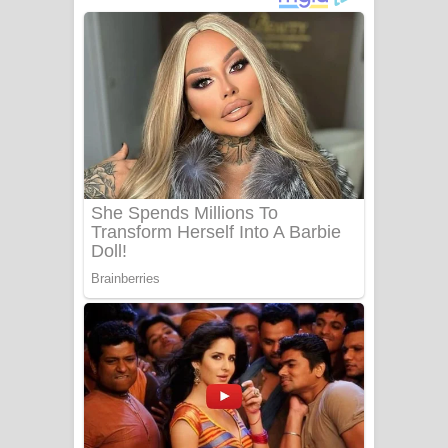
ගීතයේ පද පෙළ
Niwuna Numba Hinda Song Lyrics -
නිවුනා නුඹ හින්දා ගීතයේ පද පෙළ
Numba Dun Aadare Song Lyrics - නුඹ
දුන් ආදරේ ගීතයේ පද පෙළ
Liyamuda Dan Anagathe Song Lyrics
- ලියමුද දැන් අනාගතේ ගීතයේ පද පෙළ
Doni Song Lyrics - දෝණි ගීතයේ පද
පෙළ
Benthara Palame Song Lyrics -
බෙන්තර පාලමේ ගීතයේ පද පෙළ