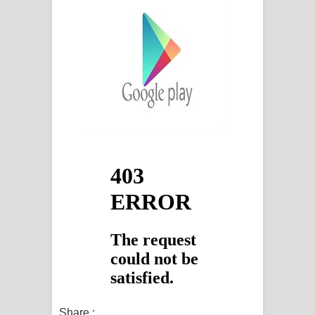
පෙළ
Share :