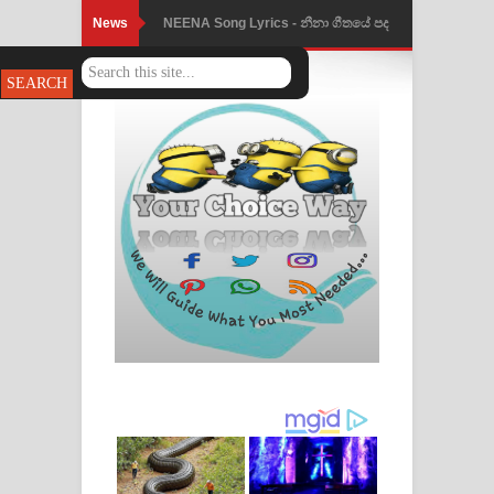
News
Ahimi Wimai Himi Song Lyrics - අහිමි
විමයි හිමි ගීතයේ පද පෙළ
Mathaka Parana Song Lyrics - මතක
පාරනා ගීතයේ පද පෙළ
Nimnadhen Song Lyrics - නිම්නාදෙන්
ගීතයේ පද පෙළ
Obamai Mage Adare Song Lyrics -
ඔබමයි මගේ ආදරේ ගීතයේ පද පෙළ
Pansal Gihin Song Lyrics - පන්සල් ගිහිං
ගීතයේ පද පෙළ
Ankeliya Song Lyrics - අංකෙළිය ගීතයේ