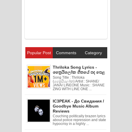
Popular Post
Comments
Category
Thriloka Song Lyrics -
ත්‍රෛයිලෝක ගීතයේ පද පෙළ
Song Title : Thriloka
(ත්‍රෛයිලෝක) Artist : SHANE/
JANA/ LINEONE Music : SHANE
ZING WITH LINE ONE ...
IC3PEAK - До Свидания /
Goodbye Music Album
Reviews
Couching politically brazen lyrics
about police repression and state
hypocrisy in a highly ...