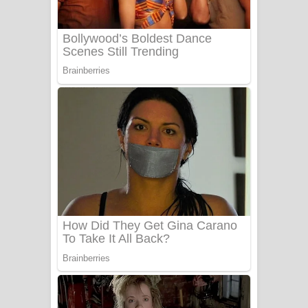
Sanda Babalena Song Lyrics - සඳ
බැබලෙන ගීතයේ පද පෙළ
Adare Wadi Nisa Song Lyrics - ආදරේ
වැඩි නිසා ගීතයේ පද පෙළ
UNUHUMA Song Lyrics - උණුහුම
ගීතයේ පද පෙළ
Katakara Song Lyrics - කටකාර ගීතයේ
පද පෙළ
Tharu Yaye Dilena Song Lyrics - තරු
යායේ දිලෙනා ගීතයේ පද පෙළ
Ow Man Sosa Song Lyrics - ඔව් මං