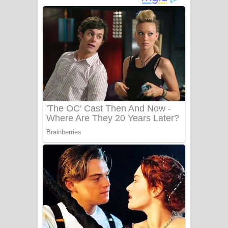
අම්මා ගීතයේ පද පෙළ
Gemak Deela Song Lyrics - ගේමක් දීලා
ගීතයේ පද පෙළ
Niwuna Numba Hinda Song Lyrics -
නිවුනා නුඹ හින්දා ගීතයේ පද පෙළ
Numba Dun Aadare Song Lyrics - නුඹ
දුන් ආදරේ ගීතයේ පද පෙළ
Liyamuda Dan Anagathe Song Lyrics
- ලියමුද දැන් අනාගතේ ගීතයේ පද පෙළ
Doni Song Lyrics - දෝණි ගීතයේ පද
පෙළ