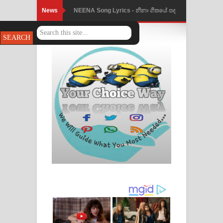
News
NEENA Song Lyrics - නීනා ගීතයේ පද
පෙළ
Ahimi Wimai Himi Song Lyrics - අහිමි
විමයි හිමි ගීතයේ පද පෙළ
Mathaka Parana Song Lyrics - මතක
පාරනා ගීතයේ පද පෙළ
Nimnadhen Song Lyrics - නිම්නාදෙන්
ගීතයේ පද පෙළ
Obamai Mage Adare Song Lyrics -
ඔබමයි මගේ ආදරේ ගීතයේ පද පෙළ
Pansal Gihin Song Lyrics - පන්සල් ගිහිං