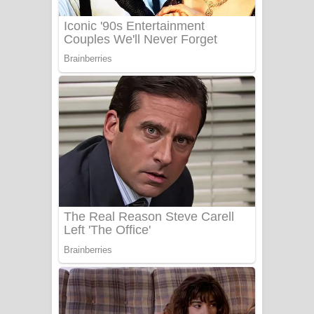
Benthara Palame Song Lyrics -
බෙන්තර පාලමේ ගීතයේ පද පෙළ
Sanda Babalena Song Lyrics - සඳ
බැබලෙන ගීතයේ පද පෙළ
Adare Wadi Nisa Song Lyrics - ආදරේ
වැඩි නිසා ගීතයේ පද පෙළ
UNUHUMA Song Lyrics - උණුහුම
ගීතයේ පද පෙළ
Katakara Song Lyrics - කටකාර ගීතයේ
පද පෙළ
Tharu Yaye Dilena Song Lyrics - තරු