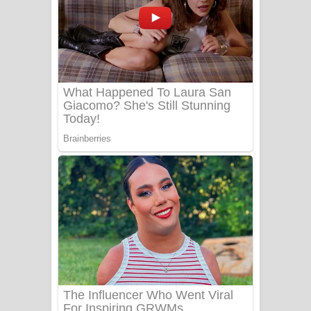
යායේ දිලෙනා ගීතයේ පද පෙළ
Ow Man Sosa Song Lyrics - ඔව් මං
සෝසා ගීතයේ පද පෙළ
Heavy Weight Song Lyrics
Aye Lanweela Song Lyrics - ආයේ
ලංවීලා ගීතයේ පද පෙළ
Ala purannata Song Lyrics - ආල
පුරන්නට ගීතයේ පද පෙළ
FEVER DREAM Lyrics - Alex Warren
BTS : Hooligan Lyrics