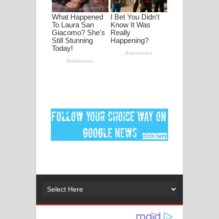
ගීතයේ පද පෙළ
Ankeliya Song Lyrics - අංකෙළිය ගීතයේ
පද පෙළ
DEAR GOD Song Lyrics - ඩියර් ගෝඩ්
ගීතයේ පද පෙළ
MANAMALA KATHA Song Lyrics -
මනමාල කතා ගීතයේ පද පෙළ
Dai Dai Lyrics - Shakira, Burna Boy |
2026 football world cup song lyrics
Lassana Amma Song Lyrics - ලස්සන