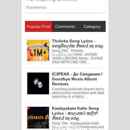
Popular Post
Comments
Category
Thriloka Song Lyrics -
ත්‍රෛයිලෝක ගීතයේ පද පෙළ
Song Title : Thriloka
(ත්‍රෛයිලෝක) Artist : SHANE/
JANA/ LINEONE Music : SHANE
ZING WITH LINE ONE ...
IC3PEAK - До Свидания /
Goodbye Music Album
Reviews
Couching politically brazen lyrics
about police repression and state
hypocrisy in a highly ...
Kaalayakata Kalin Song
Lyrics - කාලයකට කලින්
ගීතයේ පද පෙළ
Song Title : Kaalayakata Kalin
(කාලයකට කලින්) Performed and