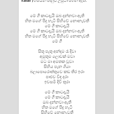
Kahan") ගීයෙන් තනුව උපුටා ගෙන ඇත.
Pemwanthiye Song Lyrics -
මේ ගී කාටදැයි ඔබ දන්නවා ඇති
පෙම්වන්තියේ ගීතයේ පද පෙළ
හිත මගේ පිදු හැටී සිහිවේ නොනැවතී
මේ ගී කාටදැයි
Manobhawa Song Lyrics - මනෝභව
මේ ගී කාටදැයි ඔබ දන්නවා ඇති
හිත මගේ පිදු හැටී සිහිවේ නොනැවතී
මේ ගී
ගීතයේ පද පෙළ
සිතු පැතු අන්දම රෑ දිවා
Akahe Indala Song Lyrics - ආකාහේ
අමුතුම ලොවක් මවා
මට මා අමතක වූවා
ඉඳලා ගීතයේ පද පෙළ
සිහිය පැන ගියා
බලාපොරොත්තුවෙ කඩ තිර ඉරා
Raawaya Song Lyrics - රාවය ගීතයේ
පාළුව විඳ දරා
ඉවසමි දිවි තුරා
පද පෙළ
මේ ගී කාටදැයි
Saddeta Denna Song Lyrics - සද්දෙට
මේ ගී කාටදැයි
ඔබ දන්නවා ඇති
දෙන්න ගීතයේ පද පෙළ
හිත මගේ පිදු හැටී
සිහිවේ නොනැවතී